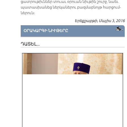
ցատ­րու­թիւն­ներ տուաւ օ­րուան նիւ­թին շուրջ, նաեւ
պա­տաս­խա­նեց ներ­կա­նե­րու բազ­մաբ­նոյթ հար­ցում­
նե­րուն։
Երեքշաբթի, Մայիս 3, 2016
ՕՐԱԿԱՐԳԻ ՆԻՒԹԵՐԸ
ԴԱՏԵԼ…