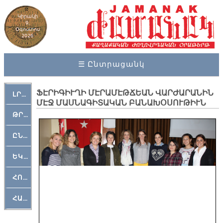
Կիրակի
9,
Օգոստոս
2026
☰ Ընտրացանկ
ՖԷՐԻԳԻՒՂԻ ՄԷՐԱՄԷԹՃԵԱՆ ՎԱՐԺԱՐԱՆԻՆ
ԼՐԱՀՈՍ
ՄԷՋ ՄԱՍՆԱԳԻՏԱԿԱՆ ԲԱՆԱԽՕՍՈՒԹԻՒՆ
ԹՐՔԱՀԱՅ ԿԵԱՆՔ
ԸՆԿԵՐԱՄՇԱԿՈՒԹԱՅԻՆ
ԵԿԵՂԵՑԱԿԱՆ
ՀՈԳԵՄՏԱՒՈՐ
ՀԱՐԹԱԿ