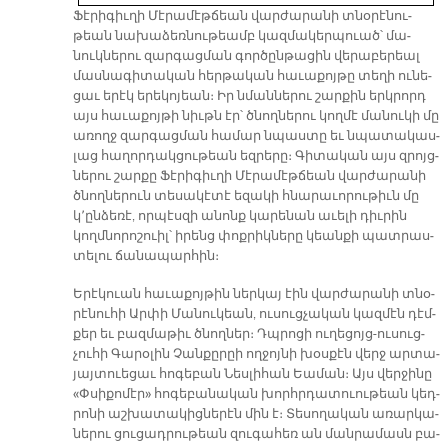
Ֆէ­րի­գիւ­ղի Մէ­րա­մէթ­ճեան վար­ժա­րա­նի տնօ­րէ­նու­
թեան նա­խա­ձեռ­նու­թեամբ կազ­մա­կեր­պուած՝ մա­
նուկ­նե­րու զար­գաց­ման գոր­ծըն­թա­ցին վե­րա­բե­րեալ
մաս­նա­գի­տա­կան հեր­թա­կան հա­ւա­քոյ­թը տե­ղի ու­նե­
ցաւ ե­րէկ ե­րե­կո­յեան։ Իր նման­նե­րու շար­քին երկ­րորդ
այս հա­ւա­քոյ­թի նիւթն էր՝ ծնող­նե­րու կող­մէ մա­նու­կի մը
ա­ռողջ զար­գաց­ման հա­մար նպաս­տը եւ նպա­տա­կաս­
լաց հա­ղոր­դակ­ցու­թեան եզ­րե­րը։ Գի­տա­կան այս զրոյց­
նե­րու շար­քը Ֆէ­րի­գիւ­ղի Մէ­րա­մէթ­ճեան վար­ժա­րա­նի
ծնող­նե­րուն տե­սա­կէ­տէ ե­զա­կի հնա­րա­ւո­րու­թիւն մը
կ՚ըն­ձե­ռէ, որ­պէս­զի ա­նոնք կա­րե­նան ա­ւե­լի դիւ­րին
կողմ­նո­րո­շուիլ՝ ի­րենց փոք­րիկ­նե­րը կեան­քի պատ­րաս­
տե­լու ճա­նա­պար­հին։
Ե­րէ­կուան հա­ւա­քոյ­թին ներ­կայ էին վար­ժա­րա­նի տնօ­
րէ­նու­հի Ար­փի Մա­նու­կեան, ու­սուց­չա­կան կազ­մէն դէմ­
քեր եւ բազ­մա­թիւ ծնող­ներ։ Դպրո­ցի ու­ղե­ցոյց-ու­սուց­
չու­հի Գա­րօ­լին Չան­քը­րըի ող­ջոյ­նի խօս­քէն վերջ ար­տա­
յայ­տուե­ցաւ հո­գե­բան Նես­լի­հան Եա­ման։ Այս վեր­ջի­նը
«Փսի­քո­մէր» հո­գե­բա­նա­կան խորհր­դա­տուու­թեան կեդ­
րո­նի աշ­խա­տա­կից­նե­րէն մին է։ Տե­սո­ղա­կան ա­ռար­կա­
նե­րու ցու­ցադ­րու­թեան զու­գա­հեռ ան ման­րա­մասն բա­