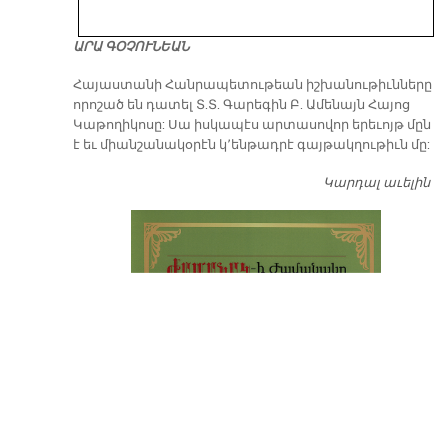
ԱՐԱ ԳՕՉՈՒՆԵԱՆ
​Հայաստանի Հանրապետութեան իշխանութիւնները
որոշած են դատել Տ.Տ. Գարեգին Բ. Ամենայն Հայոց
Կաթողիկոսը: Սա իսկապէս արտասովոր երեւոյթ մըն
է եւ միանշանակօրէն կ՚ենթադրէ գայթակղութիւն մը:
Կարդալ աւելին
Դ