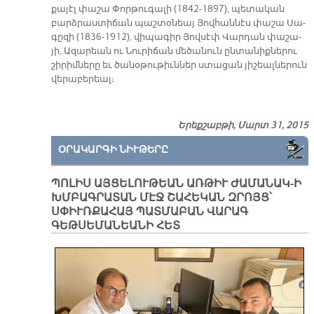
քա­յէլ փա­շա Փոր­թու­գա­լի (1842-1897), պե­տա­կան
բարձ­րաս­տի­ճան պաշ­տօ­նեայ Յով­հան­նէս փա­շա Սա­
գը­զի (1836-1912), վի­պա­գիր Յով­սէփ Վար­դան փա­շա­
յի, Ա­զա­րեան ու Նու­րի­ճան մե­ծա­նուն ըն­տա­նիք­նե­րու
շի­րիմ­նե­րը եւ ծա­նօ­թու­թիւն­ներ ստա­ցան յի­շեալ­նե­րուն
վե­րա­բե­րեալ։
Երեքշաբթի, Մարտ 31, 2015
ՕՐԱԿԱՐԳԻ ՆԻՒԹԵՐԸ
ՊՈԼԻՍ ԱՅՑԵԼՈՒԹԵԱՆ ԱՌԹԻՒ ԺԱՄԱՆԱԿ-Ի
ԽՄԲԱԳՐԱՏԱՆ ՄԷՋ ՇԱՀԵԿԱՆ ԶՐՈՅՑ՝
ՍՓԻՒՌՔԱՀԱՅ ՊԱՏՄԱԲԱՆ ՎԱՐԱԳ
ԳԵԹՍԵՄԱՆԵԱՆԻ ՀԵՏ