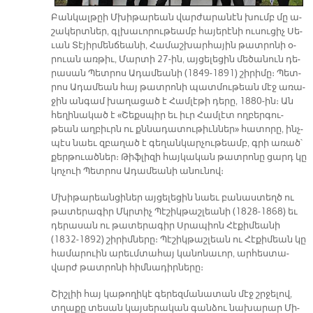
Բան­կալ­թըի Մխի­թա­րեան վար­ժա­րա­նէն խումբ մը ա­
շա­կերտ­ներ, գլխա­ւո­րու­թեամբ հա­յե­րէ­նի ու­սու­ցիչ Սե­
ւան Տէ­յիր­մեն­ճեա­նի, Հա­մաշ­խար­հա­յին թատ­րո­նի օ­
րուան առ­թիւ, Մար­տի 27-ին, այ­ցե­լե­ցին մե­ծա­նուն դե­
րա­սան Պետ­րոս Ա­դա­մեա­նի (1849-1891) շի­րի­մը։ Պետ­
րոս Ա­դա­մեան հայ թատ­րո­նի պատ­մու­թեան մէջ ա­ռա­
ջին ան­գամ խա­ղա­ցած է Համ­լէ­թի դե­րը, 1880-ին։ Ան
հե­ղի­նա­կած է «Շեքս­պիր եւ իւր Համ­լէտ ող­բեր­գու­
թեան աղ­բիւրն ու քննա­դա­տու­թիւն­ներ» հա­տո­րը, ինչ­
պէս նաեւ զբա­ղած է գե­ղան­կար­չու­թեամբ, գրի ա­ռած՝
քեր­թուած­ներ։ Թիֆ­լի­զի հայ­կա­կան թատ­րո­նը ցարդ կը
կո­չուի Պետ­րոս Ա­դա­մեա­նի ա­նու­նով։
Մխի­թա­րեան­ցի­ներ այ­ցե­լե­ցին նաեւ բա­նաս­տեղծ ու
թա­տե­րա­գիր Մկրտիչ Պէ­շիկ­թաշ­լեա­նի (1828-1868) եւ
դե­րա­սան ու թա­տե­րա­գիր Սրա­պիոն Հէ­քի­մեա­նի
(1832-1892) շի­րիմ­նե­րը։ Պէ­շիկ­թաշ­լեան ու Հէ­քի­մեան կը
հա­մա­րուին ա­րեւմ­տա­հայ կա­նո­նա­ւոր, ար­հես­տա­
վարժ թատ­րո­նի հիմ­նա­դիր­նե­րը։
Շիշ­լիի հայ կա­թո­ղի­կէ գե­րեզ­մա­նա­տան մէջ շրջե­լով,
տղա­քը տե­սան կայ­սե­րա­կան գան­ձու նա­խա­րար Մի­