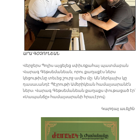
ԱՐԱ ԳՕՉՈՒՆԵԱՆ
Վերջերս Պոլիս այցելեց սփիւռքահայ պատմաբան
Վարագ Գեթսեմանեան, որու քաղաքէս ներս
կեցութիւնը տեւեց շուրջ ամիս մը։ Ան ներկայիս կը
դասաւանդէ Պէյրութի Ամերիկեան համալսարանէն
ներս։ Վարագ Գեթսեմանեան քաղաքս փութացած էր՝
«Սապանճը» համալսարանի հրաւէրով։
Կարդալ աւելին
Պո
այ
առ
ԺԱ
խ
մէ