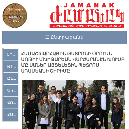
Հինգշաբթի
6,
Օգոստոս
2026
☰ Ընտրացանկ
ՀԱՄԱՇԽԱՐՀԱՅԻՆ ԹԱՏՐՈՆԻ ՕՐՈՒԱՆ
ԼՐԱՀՈՍ
ԱՌԹԻՒ ՄԽԻԹԱՐԵԱՆ ՎԱՐԺԱՐԱՆԷՆ ԽՈՒՄԲ
ՄԸ ՍԱՆԵՐ ԱՅՑԵԼԵՑԻՆ ՊԵՏՐՈՍ
ԹՐՔԱՀԱՅ ԿԵԱՆՔ
ԱԴԱՄԵԱՆԻ ՇԻՐԻՄԸ
ԸՆԿԵՐԱՄՇԱԿՈՒԹԱՅԻՆ
ԵԿԵՂԵՑԱԿԱՆ
ՀՈԳԵՄՏԱՒՈՐ
ՀԱՐԹԱԿ