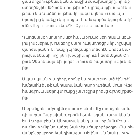
ցան միջ­միու­թե­նա­կան ա­ռա­ջին մտա­խա­ղե­րը, ո­րոնք
ստեղ­ծե­ցին մեծ ո­գե­ւո­րու­թիւն։ Դպրե­վան­քի տնօ­րէ­նու­
թեան նա­խա­ձեռ­նու­թեամբ կազ­մա­կեր­պուած այս
ծրա­գի­րը կեան­քի կո­չուե­ցաւ հա­մա­գոր­ծակ­ցու­թեամբ՝
«Türk Beyin Takımı»ի եւ «Akıl Oyunları» հան­դէ­սի։
Դպրե­վան­քի սրա­հին մէջ հա­ւա­քուած մեր հա­մայն­քա­
յին լի­սէ­նե­րու խում­բե­րը նախ ունկնդ­րե­ցին հիւ­րըն­կալ
վար­ժա­րա­նի՝ Ս. Խաչ դպրե­վան­քի տնօ­րէն Ար­մէն Սա­
րու­խա­նեա­նի ող­ջոյ­նի խօս­քին, ո­րուն հե­տե­ւե­ցան Օր­
քուն Չե­թի­նաս­լա­նի կող­մէ տրուած բա­ցատ­րու­թիւն­նե­
րը։
Ա­պա սկսան խա­ղե­րը, ո­րոնք նա­խա­տե­սուած էին թէ՛
խմբա­յին եւ թէ ան­հա­տա­կան հար­թու­թեան վրայ։ Վեց
հանգ­րուան­նե­րով տղա­քը չա­փե­ցին ի­րենց գի­տե­լիք­նե­
րը։
Ար­դիւն­քին խմբա­յին դա­սա­ւոր­ման մէջ ա­ռա­ջին հան­
դի­սա­ցաւ Դպրե­վանք, ո­րուն հե­տե­ւե­ցան Սա­հա­կեան
եւ Մխի­թա­րեան։ Ան­հա­տա­կան դա­սա­ւոր­ման մէջ ա­
ռաջ­նու­թիւ­նը նուա­ճեց Տա­նիէ­լա Պա­քըր­ճըօղ­լու (Դպրե­
վանք), երկ­րորդ հան­դի­սա­ցաւ Սե­լի­նա Մա­նան (Մխի­