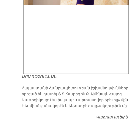
ԱՐԱ ԳՕՉՈՒՆԵԱՆ
​Հայաստանի Հանրապետութեան իշխանութիւնները
որոշած են դատել Տ.Տ. Գարեգին Բ. Ամենայն Հայոց
Կաթողիկոսը: Սա իսկապէս արտասովոր երեւոյթ մըն
է եւ միանշանակօրէն կ՚ենթադրէ գայթակղութիւն մը:
Կարդալ աւելին
Դ