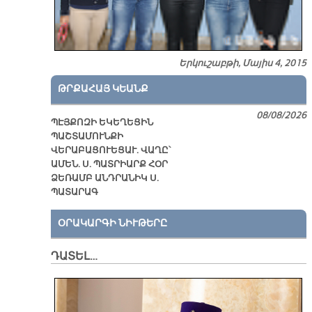
Երկուշաբթի, Մայիս 4, 2015
ԹՐՔԱՀԱՅ ԿԵԱՆՔ
08/08/2026
ՊԷՅՔՈԶԻ ԵԿԵՂԵՑԻՆ
ՊԱՇՏԱՄՈՒՆՔԻ
ՎԵՐԱԲԱՑՈՒԵՑԱՒ. ՎԱՂԸ՝
ԱՄԵՆ. Ս. ՊԱՏՐԻԱՐՔ ՀՕՐ
ՁԵՌԱՄԲ ԱՆԴՐԱՆԻԿ Ս.
ՊԱՏԱՐԱԳ
ՕՐԱԿԱՐԳԻ ՆԻՒԹԵՐԸ
ԴԱՏԵԼ…