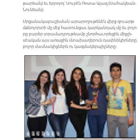
թա­րեան) եւ եր­րորդ՝ Սու­րէն Ռո­տա Ա­յազ (Սա­հա­կեան-
Նունեան)։
Մրցա­նա­կա­բաշխ­ման ա­րա­րո­ղու­թե­նէն վերջ զուարթ
մթնո­լոր­տի մը մէջ հա­տուե­ցաւ կար­կան­դակ մը եւ բո­լո­
րը բարձր տրա­մադ­րու­թեամբ շնոր­հա­ւո­րե­ցին միջ­լի­
սէա­կան այս ա­ռա­ջին մտա­խա­ղե­րուն դափ­նե­կիր­նե­րը,
բո­լոր մաս­նա­կից­ներն ու կազ­մա­կեր­պիչ­նե­րը։