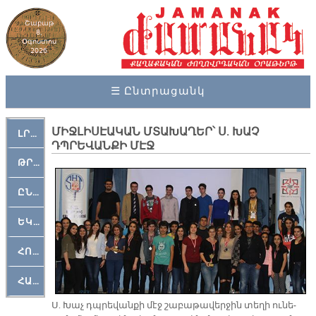
Շաբաթ
8,
Օգոստոս
2026
☰ Ընտրացանկ
ՄԻՋԼԻՍԷԱԿԱՆ ՄՏԱԽԱՂԵՐ՝ Ս. ԽԱՉ
ԼՐԱՀՈՍ
ԴՊՐԵՎԱՆՔԻ ՄԷՋ
ԹՐՔԱՀԱՅ ԿԵԱՆՔ
ԸՆԿԵՐԱՄՇԱԿՈՒԹԱՅԻՆ
ԵԿԵՂԵՑԱԿԱՆ
ՀՈԳԵՄՏԱՒՈՐ
ՀԱՐԹԱԿ
Ս. Խաչ դպրե­վան­քի մէջ շա­բա­թա­վեր­ջին տե­ղի ու­նե­