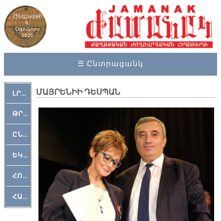
Հինգշաբթի
6,
Օգոստոս
2026
☰ Ընտրացանկ
ՄԱՅՐԵՆԻԻ ԴԵՍՊԱՆ
ԼՐԱՀՈՍ
ԹՐՔԱՀԱՅ ԿԵԱՆՔ
ԸՆԿԵՐԱՄՇԱԿՈՒԹԱՅԻՆ
ԵԿԵՂԵՑԱԿԱՆ
ՀՈԳԵՄՏԱՒՈՐ
ՀԱՐԹԱԿ