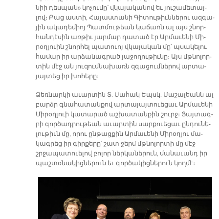
նիի դես­պան» կո­չու­մը՝ վկա­յա­կա­նով եւ յու­շա­մե­տայ­
լով։ Բաց աս­տի, Հա­յաս­տա­նի Գի­տու­թիւն­նե­րու ազ­գա­
յին ա­կա­դե­միոյ Պատ­մու­թեան կա­ճառն ալ այս շնոր­
հան­դէ­սին առ­թիւ յար­մար դա­տած էր Ար­մա­ւե­նի Մի­
րօղ­լուին շնոր­հել պա­տուոյ վկա­յա­կան մը՝ պսա­կե­լու
հա­մար իր ար­ձա­նագ­րած յա­ջո­ղու­թիւ­նը։ Այս մթնո­լոր­
տին մէջ ան յու­զում­նա­խառն զգա­ցում­նե­րով ար­տա­
յայ­տեց իր խո­հե­րը։
Ձեռ­նար­կի ա­ւար­տին Տ. Սա­հակ Եպսկ. Մա­շա­լեանն ալ
բարձր գնա­հա­տան­քով ար­տա­յայ­տուե­ցաւ Ար­մա­ւե­նի
Մի­րօղ­լուի կա­տա­րած աշ­խա­տան­քին շուրջ։ Յայ­տագ­
րի գոր­ծադ­րու­թեան ա­ւար­տին սար­քուե­ցաւ ըն­դու­նե­
լու­թիւն մը, ո­րու ըն­թաց­քին Ար­մա­ւե­նի Մի­րօղ­լու մա­
կագ­րեց իր գիր­քե­րը՝ շատ ջերմ մթնո­լոր­տի մը մէջ
շրջա­պա­տուե­լով բո­լոր ներ­կա­նե­րուն, մա­նա­ւանդ իր
պաշ­տօ­նա­կից­նե­րուն եւ գոր­ծա­կից­նե­րուն կող­մէ։