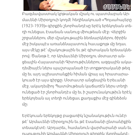
Բազ­մա­վաս­տակ կրթա­կան մշակ ու պատ­մա­բան Ար­
մա­ւե­նի Մի­րօղ­լուի կող­մէ հե­ղի­նա­կուած «Պոլ­սա­հա­յե­րը
(1923-1939)» գիր­քին շնոր­հան­դէ­սը ե­րէկ ե­րե­կո­յեան տե­
ղի ու­նե­ցաւ Է­սաեան սա­նուց միու­թեան մէջ։ Վեր­ջին
շրջան­նե­րու մեր մշա­կու­թա­յին ձեռ­նարկ­նե­րու ծի­րին
մէջ իս­կա­պէս ա­ռանձ­նա­յա­տուկ հա­ւա­քոյթ մը ե­ղաւ
այս մէ­կը թէ՛ մշա­կու­թա­յին եւ թէ գի­տա­կան ե­րե­սակ­նե­
րով։ Ծա­նօթ է, որ Ար­մա­ւե­նի Մի­րօղ­լու մօ­տա­ւոր ան­
ցեա­լին Հա­յաս­տա­նի Գի­տու­թիւն­նե­րու ազ­գա­յին ա­կա­
դե­միա­յէն ներս պաշտ­պա­նած էր տոք­թո­րա­կա­նի թեզ
մը եւ այդ աշ­խա­տան­քին հի­ման վրայ ալ հրա­տա­րա­
կուած էր այս գիր­քը։ Մօ­տա­ւոր ան­ցեա­լին Ե­րե­ւա­նի
մէջ, ա­կա­դե­միոյ Պատ­մու­թեան կա­ճա­ռէն ներս տե­ղի
ու­նե­ցած էր շնոր­հան­դէս մը եւ ի շա­րու­նա­կու­թիւն ե­րէկ
ե­րե­կո­յեան ալ տե­ղի ու­նե­ցաւ քա­ղա­քիս մէջ գի­նե­ձօն
մը։
Ե­րէ­կուան ե­րե­կոյ­թը բա­ցա­ռիկ նշա­նա­կու­թիւն ու­նէր
թէ՛ Ար­մա­ւե­նի Մի­րօղ­լուին եւ թէ Է­սաեա­նի ըն­տա­նի­քին
տե­սա­կէ­տէ։ Ար­դա­րեւ, հա­մա­նուն վար­ժա­րա­նի սան եւ
ու­սուց­չու­հի Ար­մա­ւե­նի Մի­րօղ­լուի գիր­քին շնոր­հան­դէ­