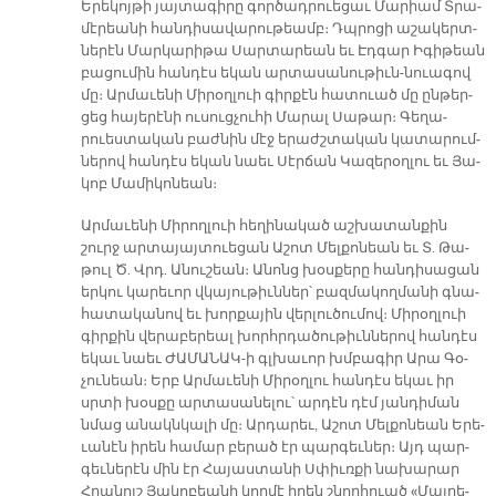
Ե­րե­կոյ­թի յայ­տա­գի­րը գոր­ծադ­րուե­ցաւ Մա­րիամ Տրա­
մէ­րեա­նի հան­դի­սա­վա­րու­թեամբ։ Դպրո­ցի ա­շա­կերտ­
նե­րէն Մար­կա­րի­թա Սար­տա­րեան եւ Էդ­գար Ի­գի­թեան
բա­ցու­մին հան­դէս ե­կան ար­տա­սա­նու­թիւն-նուա­գով
մը։ Ար­մա­ւե­նի Մի­րօղ­լուի գիր­քէն հա­տուած մը ըն­թեր­
ցեց հա­յե­րէ­նի ու­սուց­չու­հի Մա­րալ Սա­թար։ Գե­ղա­
րուես­տա­կան բաժ­նին մէջ ե­րաժշ­տա­կան կա­տա­րում­
նե­րով հան­դէս ե­կան նաեւ Սէր­ճան Կա­զե­րօղ­լու եւ Յա­
կոբ Մա­մի­կո­նեան։
Ար­մա­ւե­նի Մի­րող­լուի հե­ղի­նա­կած աշ­խա­տան­քին
շուրջ ար­տա­յայ­տուե­ցան Ա­շոտ Մել­քո­նեան եւ Տ. Թա­
թուլ Ծ. Վրդ. Ա­նու­շեան։ Ա­նոնց խօս­քե­րը հան­դի­սա­ցան
եր­կու կա­րե­ւոր վկա­յու­թիւն­ներ՝ բազ­մա­կող­մա­նի գնա­
հա­տա­կա­նով եւ խոր­քա­յին վեր­լու­ծու­մով։ Մի­րօղ­լուի
գիր­քին վե­րա­բե­րեալ խորհր­դա­ծու­թիւն­նե­րով հան­դէս
ե­կաւ նաեւ ԺԱ­ՄԱ­ՆԱԿ-ի գլխա­ւոր խմբա­գիր Ա­րա Գօ­
չու­նեան։ Երբ Ար­մա­ւե­նի Մի­րօղ­լու հան­դէս ե­կաւ իր
սրտի խօս­քը ար­տա­սա­նե­լու՝ ար­դէն դէմ յան­դի­ման
նմաց ա­նակն­կա­լի մը։ Ար­դա­րեւ, Ա­շոտ Մել­քո­նեան Ե­րե­
ւա­նէն ի­րեն հա­մար բե­րած էր պար­գեւ­ներ։ Այդ պար­
գեւ­նե­րէն մին էր Հա­յաս­տա­նի Սփիւռ­քի նա­խա­րար
Հրա­նոյշ Յա­կո­բեա­նի կող­մէ ի­րեն շնոր­հուած «Մայ­րե­