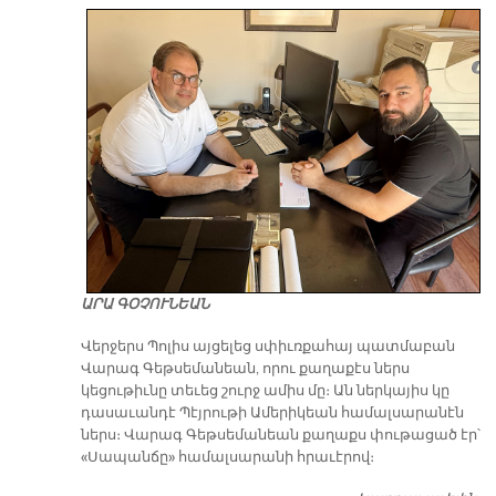
ԱՐԱ ԳՕՉՈՒՆԵԱՆ
Վերջերս Պոլիս այցելեց սփիւռքահայ պատմաբան
Վարագ Գեթսեմանեան, որու քաղաքէս ներս
կեցութիւնը տեւեց շուրջ ամիս մը։ Ան ներկայիս կը
դասաւանդէ Պէյրութի Ամերիկեան համալսարանէն
ներս։ Վարագ Գեթսեմանեան քաղաքս փութացած էր՝
«Սապանճը» համալսարանի հրաւէրով։