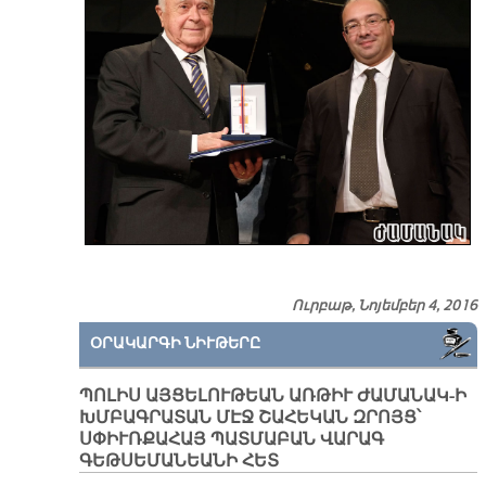
Ուրբաթ, Նոյեմբեր 4, 2016
ՕՐԱԿԱՐԳԻ ՆԻՒԹԵՐԸ
ՊՈԼԻՍ ԱՅՑԵԼՈՒԹԵԱՆ ԱՌԹԻՒ ԺԱՄԱՆԱԿ-Ի
ԽՄԲԱԳՐԱՏԱՆ ՄԷՋ ՇԱՀԵԿԱՆ ԶՐՈՅՑ՝
ՍՓԻՒՌՔԱՀԱՅ ՊԱՏՄԱԲԱՆ ՎԱՐԱԳ
ԳԵԹՍԵՄԱՆԵԱՆԻ ՀԵՏ