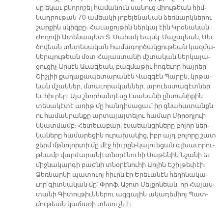
սը ե­կաւ բնո­րո­շել հա­մա­նուն սա­նուց միու­թեան հիմ­
նադ­րու­թան 70-ա­մեա­կի յո­բե­լե­նա­կան ձեռ­նարկ­նե­րու
շար­քին սկիզ­բը։ Հա­ւա­քոյ­թին ներ­կայ էին Կրօ­նա­կան
Ժո­ղո­վի Ա­տե­նա­պետ Տ. Սա­հակ Եպսկ. Մա­շա­լեան, Սեւ
ծո­վեան տնտե­սա­կան հա­մա­գոր­ծակ­ցու­թեան կազ­մա­
կեր­պու­թեան մօտ Հա­յաս­տա­նի մշտա­կան ներ­կա­յա­
ցու­ցիչ Ար­սէն Ա­ւա­գեան, բազ­մա­թիւ հո­գե­ւոր հայ­րեր,
Շիշ­լիի քա­ղա­քա­պե­տա­րա­նէն Վազ­գէն Պա­րըն, կրթա­
կան մշակ­ներ, մտա­ւո­րա­կան­ներ, ա­րուես­տա­գէտ­ներ
եւ հիւ­րեր։ Այս շնոր­հան­դէ­սը Է­սաեա­նի ըն­տա­նի­քին
տե­սա­կէ­տէ ա­ռիթ մը հան­դի­սա­ցաւ՝ իր գնա­հա­տանքն
ու հա­մակ­րան­քը ար­տա­յայ­տե­լու հա­մար Մի­րօղ­լուի
նկատ­մամբ։ Հե­տե­ւա­բար, է­սաեան­ցի­նե­րը բո­լոր ներ­
կա­նե­րը հա­մա­րե­ցին ու­րա­խա­կից, իբր այդ բո­լո­րը շատ
ջերմ մթնո­լոր­տի մը մէջ հիւ­րըն­-կալուե­ցան գլխա­ւո­րու­
թեամբ վար­ժա­րա­նի տնօ­րէ­նու­հի Սա­թե­նիկ Նշա­նի եւ
միջ­նա­կար­գի բաժ­նի տնօ­րէ­նու­հի Առ­լին Ե­շիլ­թե­փէի։
Ձեռ­նար­կի պա­տուոյ հիւրն էր Ե­րե­ւա­նէն հե­ղի­նա­կա­
ւոր գիտ­նա­կան մը՝ Փրոֆ. Ա­շոտ Մել­քո­նեան, որ Հա­յաս­
տա­նի Գի­տու­թիւն­նե­րու ազ­գա­յին ա­կա­դե­միոյ Պատ­
մու­թեան կա­ճա­ռի տե­սուչն է։