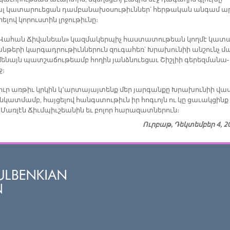
լ կա­տա­րուե­ցան դամ­բա­նա­խօ­սու­թիւն­ներ՝ հեր­թա­կան ան­գամ ա
ե­լով կո­րուս­տին լրջու­թիւ­նը։
«Վա­հան Ճի­վա­նեան» կազ­մա­կեր­պիչ հաս­տա­տու­թեան կող­մէ կա­տ
­թե­րի կար­գադ­րու­թիւն­նե­րուն զու­գա­հեռ՝ Խրա­խու­նիի ան­շունչ մ
մե­նայն պատ­շա­ճու­թեամբ հո­ղին յանձ­նուե­ցաւ Շիշ­լիի գե­րեզ­մա­նա­
ջ։
ւր առ­թիւ կրկին կ­­՚ար­տա­յայ­տենք մեր յար­գան­քը Խրա­խու­նիի վաս
նկատ­մամբ, հայ­ցե­լով հանգս­տու­թիւն իր հոգ­ւոյն ու կը ցա­ւակ­ցինք
 Մառ­լէն Ճիւմ­պիւ­շեա­նին եւ բո­լոր հա­րա­զատ­նե­րու­ն։
Ուրբաթ, Դեկտեմբեր 4, 2