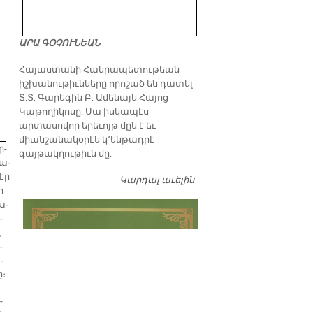
ԱՐԱ ԳՕՉՈՒՆԵԱՆ
​Հայաստանի Հանրապետութեան
իշխանութիւնները որոշած են դատել
Տ.Տ. Գարեգին Բ. Ամենայն Հայոց
Կաթողիկոսը: Սա իսկապէս
արտասովոր երեւոյթ մըն է եւ
միանշանակօրէն կ՚ենթադրէ
ր­
գայթակղութիւն մը:
ժա­
րէր
Կարդալ աւելին
Դատել…
ր
ա­
­
,
­
­
ը։
­