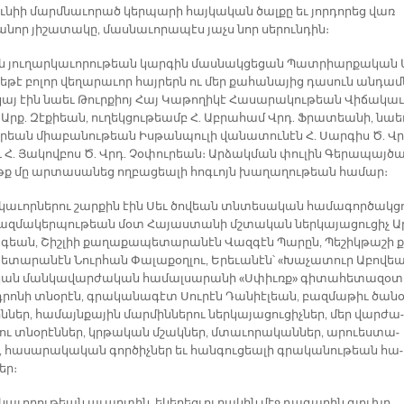
­նիի մարմ­նա­ւո­րած կեր­պա­րի հայ­կա­կան ծալ­քը եւ յոր­դո­րեց վառ
­նոր յի­շա­տա­կը, մաս­նա­ւո­րա­պէս յաչս նոր սե­րուն­դին։
ին յու­ղար­կա­ւո­րու­թեան կար­գին մաս­նակ­ցե­ցան Պատ­րիար­քա­կան 
ե­թէ բո­լոր վե­ղա­րա­ւոր հայ­րերն ու մեր քա­հա­նա­յից դա­սուն ան­դամ­
կայ էին նաեւ Թուր­քիոյ Հայ Կա­թո­ղի­կէ Հա­սա­րա­կու­թեան Վի­ճա­կա­
ն Արք. Զէ­քիեան, ու­ղեկ­ցու­թեամբ Հ. Աբ­րա­համ Վրդ. Ֆրա­տեա­նի, նաե
րեան միա­բա­նու­թեան Իս­թան­պու­լի վա­նա­տու­նէն Հ. Սար­գիս Ծ. Վր
ւ Հ. Յա­կով­բոս Ծ. Վրդ. Չօ­փու­րեան։ Ար­ձակ­ման փու­լին Գե­րա­պայ­ծ
թք մը ար­տա­սա­նեց ող­բա­ցեա­լի հոգ­ւոյն խա­ղա­ղու­թեան հա­մար։
­կա­ւոր­նե­րու շար­քին էին Սեւ ծո­վեան տնտե­սա­կան հա­մա­գոր­ծակ­ց
զ­մա­կեր­պու­թեան մօտ Հա­յաս­տա­նի մշտա­կան ներ­կա­յա­ցու­ցիչ Ա
­գեան, Շիշ­լիի քա­ղա­քա­պե­տա­րա­նէն Վազ­գէն Պա­րըն, Պե­շիկ­թա­շի 
­տա­րա­նէն Նուր­հան Փա­լա­քօղ­լու, Ե­րե­ւա­նէն՝ «Խա­չա­տուր Ա­բո­վե
ան ման­կա­վար­ժա­կան հա­մալ­սա­րա­նի «Սփիւռք» գի­տա­հե­տա­զօ­
­րո­նի տնօ­րէն, գրա­կա­նա­գէտ Սու­րէն Դա­նիէ­լեան, բազ­մա­թիւ ծա­ն
ն­ներ, հա­մայն­քա­յին մար­մին­նե­րու ներ­կա­յա­ցու­ցիչ­ներ, մեր վար­ժա­
րու տնօ­րէն­ներ, կրթա­կան մշակ­ներ, մտա­ւո­րա­կա­ններ, ա­րուես­տա­
, հա­սա­րա­կա­կան գոր­ծիչ­ներ եւ հա­նգու­ցեա­լի գրա­կա­նու­թեան հա­
եր։
կա­ւո­րու­թեան ա­ւար­տին, ե­կե­ղեց­ւոյ բա­կին մէջ դա­գա­ղին գլու­խը