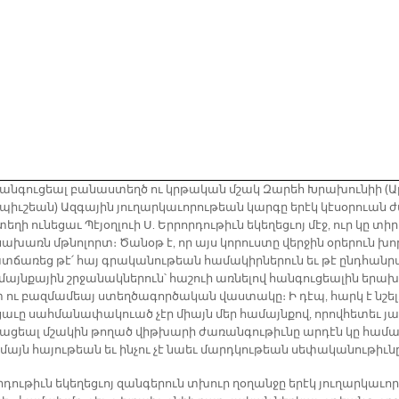
հան­գու­ցեալ բա­նաս­տեղծ ու կրթա­կան մշակ Զա­րեհ Խրա­խու­նիի (Ա
պիւ­շեան) Ազ­գա­յին յու­ղար­կա­ւո­րու­թեան կար­գը ե­րէկ կէ­սօ­րուան 
ե­ղի ու­նե­ցաւ Պէ­յօղ­լուի Ս. Եր­րոր­դու­թիւն ե­կե­ղեց­ւոյ մէջ, ուր կը տի­
­նա­խառն մթնո­լորտ։ Ծա­նօթ է, որ այս կո­րուս­տը վեր­ջին օ­րե­րուն խո
­ճա­ռեց թէ՛ հայ գրա­կա­նու­թեան հա­մա­կիր­նե­րուն եւ թէ ընդ­հան­ր
այն­քա­յին շրջա­նակ­նե­րուն՝ հաշուի առ­նե­լով հան­գու­ցեա­լին ե­րախ
ու բազ­մա­մեայ ստեղ­ծա­գոր­ծա­կան վաս­տա­կը։ Ի դէպ, հարկ է նշել
ա­ւը սահ­մա­նա­փա­կուած չէր միայն մեր հա­մայն­քով, ո­րով­հե­տեւ յա
բա­ցեալ մշա­կին թո­ղած վիթ­խա­րի ժա­ռան­գու­թիւ­նը ար­դէն կը հա­մա
մայն հա­յու­թեան եւ ին­չու չէ նաեւ մարդ­կու­թեան սե­փա­կա­նու­թիւ­ն
ր­դու­թիւն ե­կե­ղեց­ւոյ զան­գե­րուն տխուր ղօ­ղան­ջը ե­րէկ յու­ղար­կա­ւոր