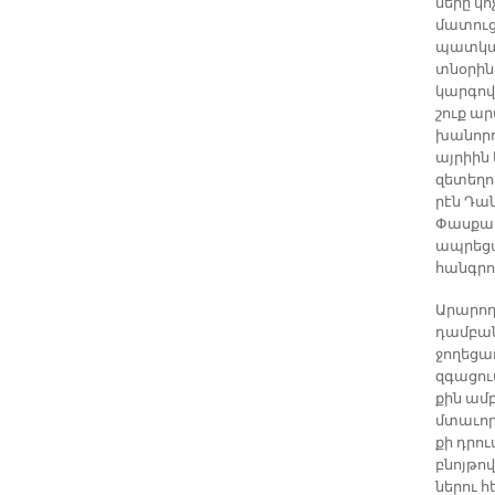
նե­րը կո
մա­տու­ց
պատ­կա­
տնօ­րի­
կար­գով 
շուք ա­
խա­նորդ
այ­րիին 
զե­տե­ղո
րէն Դա­
Փաս­քալ
ապ­րե­ցա
հանգ­րո
Ա­րա­րո
դամ­բա­
ջո­ղե­ցա
զգա­ցում
քին ամ­բ
մտա­ւո­
քի դրու
բնոյ­թո
նե­րու 