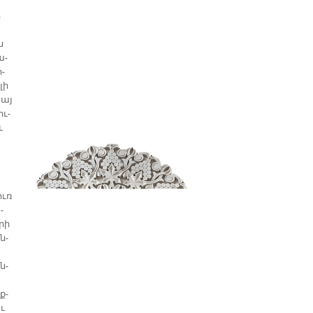
՝
ր
ն
ա­
­
լի
րայ
ու­
ւ
ուռ
­
­րի
ն­
ն­
ք­
եւ