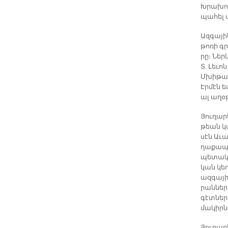
Խրա­խու
պա­հել ա
Ազ­գա­յ
թո­ռի գր
րը։ Ներ­
Տ. Լե­ւո
Մխի­թա­
Էր­մէն ե
ալ ա­ղօ
Յու­ղար
թեան կա
սէն Ա­ւա
ղա­քա­պե
պե­տա­կ
կան կեդ
ազ­գա­յի
րան­նե­
գէտ­ներ
մա­կիր­ն
Յու­ղար­