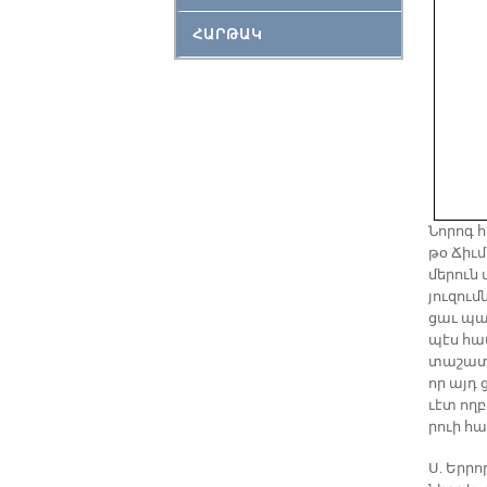
ՀԱՐԹԱԿ
Նո­րոգ 
թօ Ճիւմ­
մե­րուն տ
յու­զում
ցաւ պատ
պէս հա­մ
տա­շատ 
որ այդ ց
ւէտ ող­
րուի հա­
Ս. Եր­րո