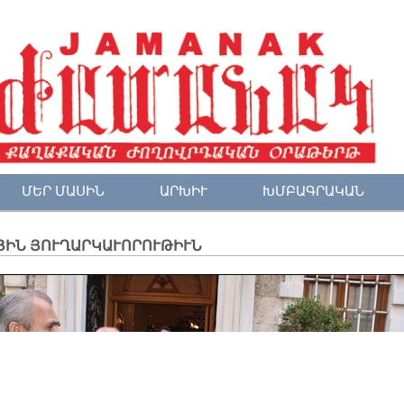
ՄԵՐ ՄԱՍԻՆ
ԱՐԽԻՒ
ԽՄԲԱԳՐԱԿԱՆ
ՅԻՆ ՅՈՒՂԱՐԿԱՒՈՐՈՒԹԻՒՆ