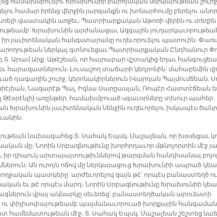
­չեց հա­մախմ­բուե­լու Խրա­խու­նիի բա­րո­յա­կան ներ­կա­յու­թեան շուրջ
ե­լու հա­մար ի­րենց վեր­ջին յար­գան­քն ու խո­նար­հու­մը բե­րե­լու ա­նո
ռե­լի վաս­տա­կին առ­ջեւ։ Պատ­րիար­քա­կան Ա­թո­ռի վե­րին ու տե­ղին
նու­թեամբ՝ Խրա­խու­նին ար­ժա­նա­ցաւ Ազ­գա­յին յու­ղար­կա­ւո­րու­թեա
իր յա­ւի­տե­նա­կան հանգս­տա­րա­նը ու­ղե­ւո­րուե­լու պատ­ուին։ Փա­ռ
րա­րո­ղու­թեան ներ­կայ գտնուե­ցաւ Պատ­րիար­քա­կան Ընդ­հա­նուր Փո
 Տ. Ա­րամ Արք. Ա­թէ­շեան, որ հայ­րա­բար վշտա­կից ե­ղաւ հան­գու­ցեա­
եւ հա­րա­զատ­նե­րուն։ Լու­սա­շող տա­ճա­րի կեդ­րո­նին՝ մա­հա­բե­մին վ
ւած դա­գա­ղին շուրջ, կե­րո­նա­կիր­նե­րուն (Վար­դան Պալ­մում­ճեան, Ս
նիէ­լեան, Նա­զա­րէթ Պալ, Իգ­նա Սա­րըաս­լան, Ռո­պէր Հատ­տէ­ճեան ե
 Թէօ­րէն­լի) ա­ռըն­թեր, հա­մախմ­բուած սգա­ւոր­նե­րը տխուր պա­հեր
ն Խրա­խու­նին յա­ւի­տե­նա­կան նեն­ջին ու­ղե­ւո­րե­լու իս­կա­պէս ծանր
ւա­նին։
­ղու­թեան նա­խա­գա­հեց Տ. Սա­հակ Եպսկ. Մա­շա­լեան, որ խօ­սե­ցաւ կ
նա­կան մը։ Նո­րին Սրբազ­նու­թիւ­նը խորհր­դա­ւոր մթնո­լոր­տին մէջ յա
ւ իր դի­պուկ ար­տա­յայ­տու­թիւն­նե­րով թարգ­ման հան­դի­սա­նալ բո­լո
­նե­րուն։ Ան ու­րոյն ո­ճով մը ներ­կա­յա­ցուց Խրա­խու­նիի ապ­րած կեա
ող­ջա­կան պատ­կե­րը՝ ար­ժե­ւո­րե­լով զայն թէ՛ որ­պէս բա­նաս­տեղծ ու
րա­կան եւ թէ որ­պէս մարդ։ Նո­րին Սրբազ­նու­թիւ­նը Խրա­խու­նիի կեա
ագ­նե­րուն վրայ ակ­նար­կը սե­ւե­ռեց՝ բա­նաս­տեղ­ծա­կան ա­րուես­տի
վ ու փի­լի­սո­փա­յու­թեամբ պայ­մա­նա­ւո­րուած խոր­քա­յին հան­գա­ման
հետ հա­մե­մա­տու­թեան մէջ։ Տ. Սա­հակ Եպսկ. Մա­շա­լեան շեշ­տեց նա