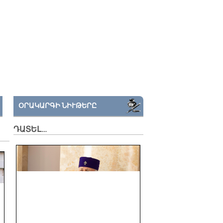
ՕՐԱԿԱՐԳԻ ՆԻՒԹԵՐԸ
ԴԱՏԵԼ…