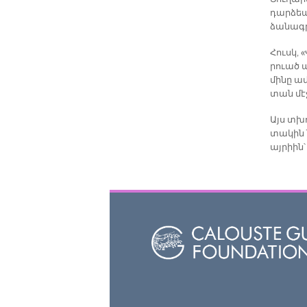
դար­ձեա
ձա­նագ­ր
Հուսկ, 
րուած ան
մի­նը ա­
տան մէ
Այս տխո
տա­կին 
այ­րիին՝