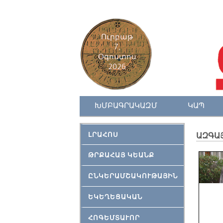
Ուրբաթ
7,
Օգոստոս
2026
ԽՄԲԱԳՐԱԿԱԶՄ
ԿԱՊ
ԼՐԱՀՈՍ
ԱԶԳԱ
ԹՐՔԱՀԱՅ ԿԵԱՆՔ
ԸՆԿԵՐԱՄՇԱԿՈՒԹԱՅԻՆ
ԵԿԵՂԵՑԱԿԱՆ
ՀՈԳԵՄՏԱՒՈՐ