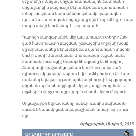
մէջ տե­ղի ու­նե­ցաւ միջ­վար­ժա­րա­նա­յին ճատ­րա­կի
մրցա­շար­քին բա­ցու­մը։ Մէ­րա­մէթ­ճեան վար­ժա­րա­նի
տնօ­րէ­նու­թեան նա­խա­ձեռ­նու­թեամբ կազ­մա­կեր­
պուած ա­ւան­դա­կան մրցա­շարք մըն է այս մէ­կը, որ այս
տա­րի տե­ղի կ՚ու­նե­նայ 11-րդ ան­գամ։
Դպրո­ցի մար­զա­րա­նին մէջ այս ա­ռա­ւօտ տե­ղի ու­նե­
ցած հան­դի­սա­ւոր բաց­ման ըն­թաց­քին ող­ջոյ­նի խօսք
մը ար­տա­սա­նեց Մէ­րա­մէթ­ճեան վար­ժա­րա­նի տնօ­րէ­
նու­հի Ար­փի Մա­նու­կեան։ Ար­տա­յայ­տուե­ցան նաեւ
ճատ­րա­կի ու­սու­ցիչ Սա­յաթ Թուղ­լա­ճը եւ Թուր­քիոյ
Ճատ­րա­կի դաշ­նակ­ցու­թեան կող­մէ ու­ղար­կուած
գլխա­ւոր մրցա­վար Սել­տա Էվ­րէն։ Ֆէ­րի­գիւ­ղի Ս. Վար­
դա­նանց ե­կե­ղեց­ւոյ թա­ղա­յին խոր­հուր­դի ներ­կա­յա­ցու­
ցիչ­ներն ալ մաս­նակ­ցե­ցան մրցա­շար­քի բաց­ման։ Ե­
լոյթ­նե­րէն վերջ տղա­քը ար­դէն սկսան մրցում­նե­րուն։
Մրցա­շար­քի եզ­րա­փա­կիչ հանգ­րուա­նին նա­խա­տե­
սուած է նաեւ մրցա­նա­կա­բաշխ­ման ա­րա­րո­ղու­թիւն
մը։
Երեքշաբթի, Մայիս 5, 2015
ՕՐԱԿԱՐԳԻ ՆԻՒԹԵՐԸ