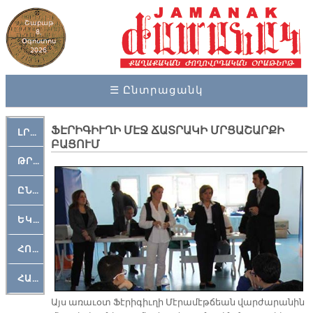
Շաբաթ
8,
Օգոստոս
2026
☰ Ընտրացանկ
ՖԷՐԻԳԻՒՂԻ ՄԷՋ ՃԱՏՐԱԿԻ ՄՐՑԱՇԱՐՔԻ
ԼՐԱՀՈՍ
ԲԱՑՈՒՄ
ԹՐՔԱՀԱՅ ԿԵԱՆՔ
ԸՆԿԵՐԱՄՇԱԿՈՒԹԱՅԻՆ
ԵԿԵՂԵՑԱԿԱՆ
ՀՈԳԵՄՏԱՒՈՐ
ՀԱՐԹԱԿ
Այս ա­ռա­ւօտ Ֆէ­րի­գիւ­ղի Մէ­րա­մէթ­ճեան վար­ժա­րա­նին