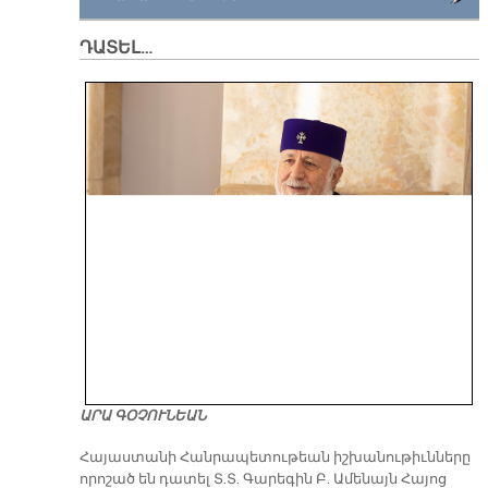
ԴԱՏԵԼ…
ԱՐԱ ԳՕՉՈՒՆԵԱՆ
​Հայաստանի Հանրապետութեան իշխանութիւնները
որոշած են դատել Տ.Տ. Գարեգին Բ. Ամենայն Հայոց