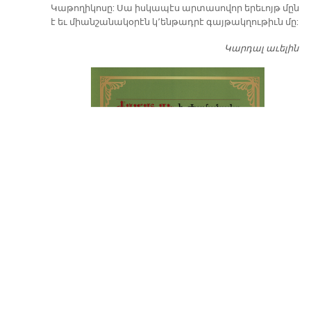
Կաթողիկոսը: Սա իսկապէս արտասովոր երեւոյթ մըն
է եւ միանշանակօրէն կ՚ենթադրէ գայթակղութիւն մը:
Կարդալ աւելին
Դ