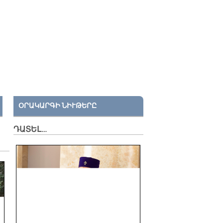
ՕՐԱԿԱՐԳԻ ՆԻՒԹԵՐԸ
ԴԱՏԵԼ…