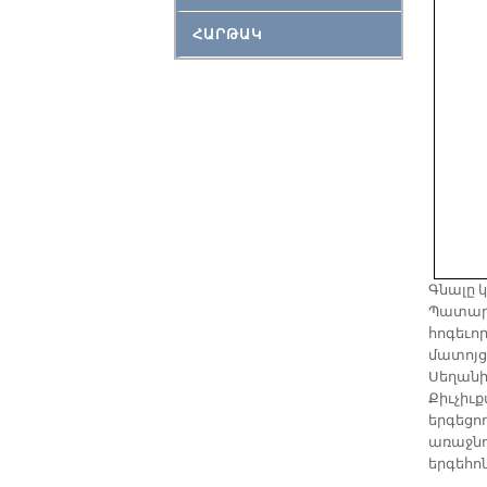
ՀԱՐԹԱԿ
Գնալը կ
Պատարա
հոգեւոր
մատոյց 
Սեղանի
Քիւչիւ
երգեցո
առաջնո
երգեհո