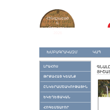
Հինգշաբթի
6,
Օգոստոս
2026
ԽՄԲԱԳՐԱԿԱԶՄ
ԿԱՊ
ԼՐԱՀՈՍ
ԳՆԱԼԸ
ՅԻՇԱՏ
ԹՐՔԱՀԱՅ ԿԵԱՆՔ
ԸՆԿԵՐԱՄՇԱԿՈՒԹԱՅԻՆ
ԵԿԵՂԵՑԱԿԱՆ
ՀՈԳԵՄՏԱՒՈՐ