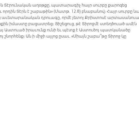
 Տէրունական աղօթքը, պատարագիչ հայր սուրբը քարոզեց
 որդին Տէրն է շաբաթին» (Մատթ. 12.8) բնաբանով։ Հայր սուրբը 
ւց աւետարանական դրուագը, որմէ յետոյ Քրիստոսէ արտասանու
սքին իմաստը բացատրեց։ Յիշեցուց, թէ Տիրոջմէ ստեղծուած ամէն
րայ Աստուած իրաւունք ունի եւ պէտք է Աստուծոյ պատկանածը
յ շնորհենք։ Ան ի միջի այլոց ըսաւ. «Միայն շաբա՞թը Տիրոջ կը
ի։ Շաբթուան բոլոր օրերուն վրայ Տէր Աստուած իրաւունք ունի,
ր շնորհքով մարդ արարածը կը վայելէ իւրաքանչիւր օրուան
ութիւնը։ Հետեւաբար յիշատակուած օրուան խորհուրդը պէտք է
ւի մեր բովանդակ կեանքին վրայ։ Շաբաթը, Տիրոջ եւ մարդու
ու գաղափարին շեշտուած օրն է։ Քրիստոնեաներ կիրակիի
խած են այդ օրը՝ յետ Յարութեան։ Բայց խորհուրդը միշտ հաստ
է, մարդու բարիքն ու փրկութիւնը բարձր դասելով։ Այնուհետեւ
ոյ գլխաւոր նպատակը կը կազմակերպուի այս հիման վրայ ու
ն կը մնայ իր կեանքին մէջ տեղ տրամադրել Աստուծոյ, ժամանակ
ել՝ մեր Փրկիչին»։
ուրբը ապա յիշեցուց, թէ Տիրոջ պատկանած բազում արժէքներու վր
ժառանգակիցներ Քրիստոսի, քրիստոնեաներ եւս իրաւունք ունին։ Ա
երէն է Ս. Եկեղեցին, որ է Քրիստոսի մարմինը։ Ան, հրաւիրեց
ւրդը, որպէսզի անոնք եւս տիրականութեան գիտակցութեամբ տէր
ն իրենց եկեղեցիին ու իր սրբազան առաքելութեան։ Իր խօսքերը