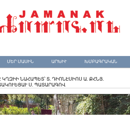
ՄԵՐ ՄԱՍԻՆ
ԱՐԽԻՒ
ԽՄԲԱԳՐԱԿԱՆ
 ԿՂԶԻԻ ՆԱՀԱՊԵՏ՝ Տ. ԴԻՈՆԷՍԻՈՍ Ա. ՔՀՆՅ.
ԱԿՈՒԵՑԱՒ Ս. ՊԱՏԱՐԱԳՈՎ