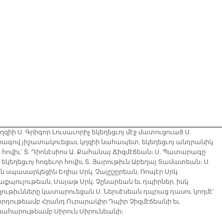
ղզիի Ս. Գրիգոր Լուսաւորիչ եկեղեցւոյ մէջ մատուցուած Ս.
գով յիշատակուեցաւ կղզիի նահապետ, եկեղեցւոյ անդրանիկ
 հովիւ՝ Տ. Դիոնէսիոս Ա. Քահանայ Ճիզմէճեան։ Ս. Պատարագը
եկեղեցւոյ հոգեւոր հովիւ Տ. Յարութիւն Աբեղայ Տամատեան։ Ս.
ն սպասարկեցին Եղիա Սրկ. Չալըշըրեան, Ռոպէր Սրկ.
քաքպուլութեան, Սայաթ Սրկ. Չընարեան եւ դպիրներ, իսկ
ղութիւնները կատարուեցան Ս. Ներսէսեան դպրաց դասու կողմէ՝
րդութեամբ Հրանդ Ուրարակիր Դպիր Չիզմէճեանի եւ
նահարութեամբ Սիրուն Սիրունեանի։