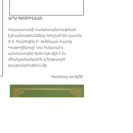
ԱՐԱ ԳՕՉՈՒՆԵԱՆ
​Հայաստանի Հանրապետութեան
իշխանութիւնները որոշած են դատել
Տ.Տ. Գարեգին Բ. Ամենայն Հայոց
Կաթողիկոսը: Սա իսկապէս
արտասովոր երեւոյթ մըն է եւ
միանշանակօրէն կ՚ենթադրէ
գայթակղութիւն մը:
Կարդալ աւելին
Դատել…