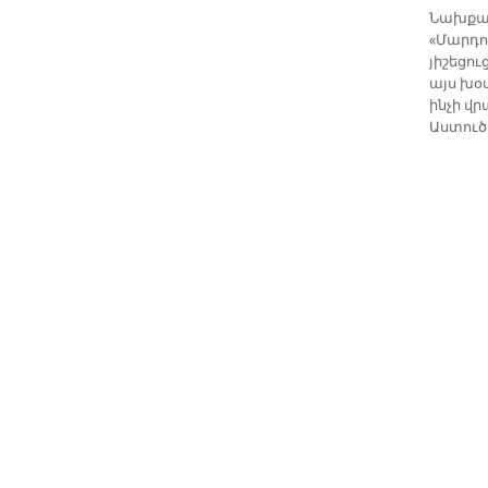
Նախքան
«Մարդու
յիշեցո
այս խօ
ինչի վ
Աստուծո
պատկան
քանի ի
գեղեցկ
տարածո
միանալ
բարեփո
մնացած 
Աստուծ
մարդու
յատկացն
Հայր ս
որպէս 
օրինակն
ժողովո
կանգնի