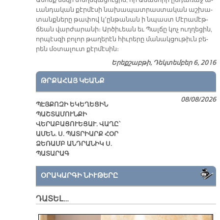
ւան­դա­կան քէր­մէ­սի նա­խա­պատ­րաս­տա­կան աշ­խա­
տանք­նե­րը թա­փով կ՚ըն­թա­նան ի նպաստ Մէ­րա­մէթ­
ճեան վար­ժա­րա­նի։ Ար­ծի­ւեան եւ Պալ­ճը կոչ ուղ­ղե­ցին,
որ­պէս­զի բո­լոր թա­ղե­րէն հիւ­րե­րը մա­նակ­ցու­թիւն բե­
րեն մօ­տա­լուտ քէր­մէ­սին։
Երեքշաբթի, Դեկտեմբեր 6, 2016
ԹՐՔԱՀԱՅ ԿԵԱՆՔ
08/08/2026
ՊԷՅՔՈԶԻ ԵԿԵՂԵՑԻՆ
ՊԱՇՏԱՄՈՒՆՔԻ
ՎԵՐԱԲԱՑՈՒԵՑԱՒ. ՎԱՂԸ՝
ԱՄԵՆ. Ս. ՊԱՏՐԻԱՐՔ ՀՕՐ
ՁԵՌԱՄԲ ԱՆԴՐԱՆԻԿ Ս.
ՊԱՏԱՐԱԳ
ՕՐԱԿԱՐԳԻ ՆԻՒԹԵՐԸ
ԴԱՏԵԼ…