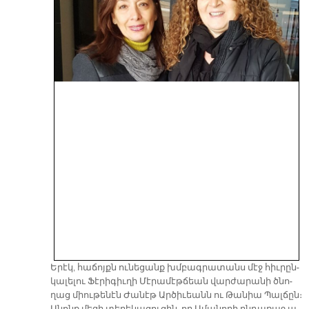
Ե­րէկ, հա­ճոյքն ու­նե­ցանք խմբագ­րա­տանս մէջ հիւ­րըն­
կա­լե­լու Ֆէ­րի­գիւ­ղի Մէ­րա­մէթ­ճեան վար­ժա­րա­նի ծնո­
ղաց միու­թե­նէն Ժա­նէթ Ար­ծի­ւեանն ու Թա­նիա Պալ­ճըն։
Ա­նոնք մե­զի տե­ղե­կա­ցու­ցին, որ Ա­մա­նո­րի ըն­դա­ռաջ ա­