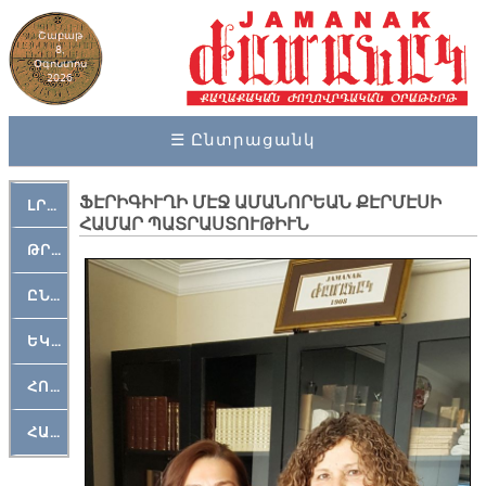
Շաբաթ
8,
Օգոստոս
2026
☰ Ընտրացանկ
ՖԷՐԻԳԻՒՂԻ ՄԷՋ ԱՄԱՆՈՐԵԱՆ ՔԷՐՄԷՍԻ
ԼՐԱՀՈՍ
ՀԱՄԱՐ ՊԱՏՐԱՍՏՈՒԹԻՒՆ
ԹՐՔԱՀԱՅ ԿԵԱՆՔ
ԸՆԿԵՐԱՄՇԱԿՈՒԹԱՅԻՆ
ԵԿԵՂԵՑԱԿԱՆ
ՀՈԳԵՄՏԱՒՈՐ
ՀԱՐԹԱԿ