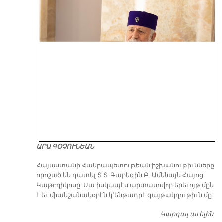
ԱՐԱ ԳՕՉՈՒՆԵԱՆ
​Հայաստանի Հանրապետութեան իշխանութիւնները
որոշած են դատել Տ.Տ. Գարեգին Բ. Ամենայն Հայոց
Կաթողիկոսը: Սա իսկապէս արտասովոր երեւոյթ մըն
է եւ միանշանակօրէն կ՚ենթադրէ գայթակղութիւն մը:
Կարդալ աւելին
Դ