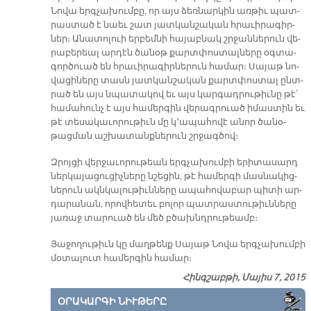
Նո­վա երգ­չա­խում­բը, որ այս ձեռ­նար­կին առ­թիւ պատ­
րաս­տած է նաեւ շատ յատ­կան­շա­կան հրա­ւի­րա­գիր­
ներ։ Ա­նա­տո­լուի եր­բեմ­նի հա­յաբ­նակ շրջան­նե­րուն վե­
րա­բե­րեալ ար­դէն ծա­նօթ քարտ­փոս­տալ­նե­րը օգ­տա­
գոր­ծուած են հրա­ւի­րա­գիր­նե­րուն հա­մար։ Սա­յաթ նո­
վա­ցի­նե­րը տասն յատ­կան­շա­կան քարտ­փոս­տալ ընտ­
րած են այս նպա­տա­կով եւ այս կար­գադ­րու­թիւ­նը թէ՛
հա­մա­հունչ է այս հա­մեր­գին վե­րագ­րուած ի­մաս­տին եւ
թէ տե­սա­կա­ւո­րու­թիւն մը կ՚ա­պա­հո­վէ ա­նոր ծա­նօ­
թաց­ման աշ­խա­տանք­նե­րուն շրջագ­ծով։
Զրոյ­ցի վեր­ջա­ւո­րու­թեան երգ­չա­խում­բի ե­րի­տա­սարդ
ներ­կա­յա­ցու­ցիչ­նե­րը նշե­ցին, թէ հա­մեր­գի մաս­նա­կից­
նե­րուն ակն­կա­լու­թիւն­նե­րը ա­պա­հո­վա­բար պի­տի ար­
դա­րա­նան, ո­րով­հե­տեւ բո­լոր պատ­րաս­տու­թիւն­նե­րը
յա­ռաջ տա­րուած են մեծ բծախնդ­րու­թեամբ։
Յա­ջո­ղու­թիւն կը մաղ­թենք Սա­յաթ Նո­վա երգ­չա­խում­բի
մօ­տա­լուտ հա­մեր­գին հա­մար։
Հինգշաբթի, Մայիս 7, 2015
ՕՐԱԿԱՐԳԻ ՆԻՒԹԵՐԸ