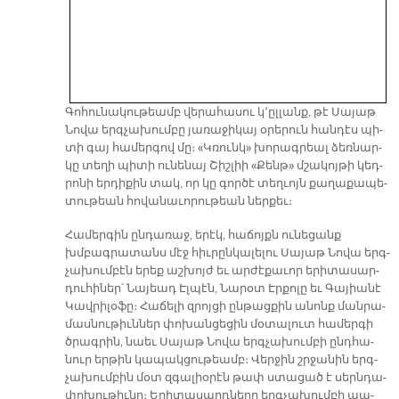
Գո­հու­նա­կու­թեամբ վե­րա­հա­սու կ՚ըլ­լանք, թէ Սա­յաթ
Նո­վա երգ­չա­խում­բը յա­ռա­ջի­կայ օ­րե­րուն հան­դէս պի­
տի գայ հա­մեր­գով մը։ «Կռունկ» խո­րագ­րեալ ձեռ­նար­
կը տե­ղի պի­տի ու­նե­նայ Շիշ­լիի «Քենթ» մշա­կոյ­թի կեդ­
րո­նի եր­դի­քին տակ, որ կը գոր­ծէ տեղ­ւոյն քա­ղա­քա­պե­
տու­թեան հո­վա­նա­ւո­րու­թեան ներ­քեւ։
Հա­մեր­գին ըն­դա­ռաջ, ե­րէկ, հա­ճոյքն ու­նե­ցանք
խմբագ­րա­տանս մէջ հիւ­րըն­կա­լե­լու Սա­յաթ Նո­վա երգ­
չա­խում­բէն ե­րեք աշ­խոյժ եւ ար­ժէ­քա­ւոր ե­րի­տա­սար­
դու­հի­ներ՝ Նա­յեադ Էլ­պէն, Նա­րօտ Էր­քո­լը եւ Գա­յիա­նէ
Կավ­րի­լօ­ֆը։ Հա­ճե­լի զրոյ­ցի ըն­թաց­քին ա­նոնք ման­րա­
մաս­նու­թիւն­ներ փո­խան­ցե­ցին մօ­տա­լուտ հա­մեր­գի
ծրագ­րին, նաեւ Սա­յաթ Նո­վա երգ­չա­խում­բի ընդ­հա­
նուր եր­թին կա­պակ­ցու­թեամբ։ Վեր­ջին շրջա­նին երգ­
չա­խում­բին մօտ զգա­լիօ­րէն թափ ստա­ցած է սերն­դա­
փո­խու­թիւ­նը։ Ե­րի­տա­սարդ­նե­րը երգ­չա­խում­բի պա­