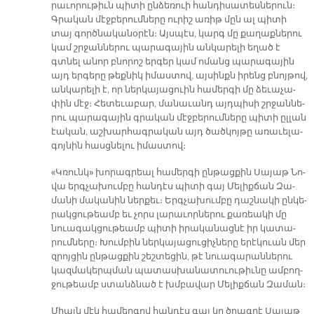
րա­ւո­րու­թիւն պի­տի ըն­ձե­ռուի հան­դի­սա­տես­նե­րուն։
Գրա­կան մէջ­բե­րում­նե­րը ու­րիշ ա­ռիթ մըն ալ պի­տի
տայ գործ­նա­կա­նօ­րէն։ Այս­պէս, կարգ մը քա­ղաք­նե­րու
կամ շրջան­նե­րու պա­րա­գա­յին ան­կա­րե­լի ե­ղած է
գտնել ա­նոր բնո­րոշ եր­գեր կամ ո­մանց պա­րա­գա­յին
այդ եր­գե­րը թեք­նիկ ի­մաս­տով, այ­սինքն ի­րենց բնոյ­թով,
ան­կա­րե­լի է, որ ներ­կա­յա­ցուին հա­մեր­գի մը ձե­ւա­չա­
փին մէջ։ Հե­տե­ւա­բար, մա­նա­ւանդ այդ­պի­սի շրջան­նե­
րու պա­րա­գա­յին գրա­կան մէջ­բե­րում­նե­րը պի­տի ըլ­լան
էա­կան, աշ­խար­հագ­րա­կան այդ ծած­կոյ­թը ա­ռա­ւե­լա­
գոյ­նին հասց­նե­լու ի­մաս­տով։
«Կռունկ» խո­րագ­րեալ հա­մեր­գի ըն­թաց­քին Սա­յաթ Նո­
վա երգ­չա­խում­բը հան­դէս պի­տի գայ Մե­լիք­ճան Զա­
մա­նի մա­կա­նին ներ­քեւ։ Երգ­չա­խում­բը դաշ­նա­կի ըն­կե­
րակ­ցու­թեամբ եւ չորս լա­րա­ւոր­նե­րու քա­ռեա­կի մը
նուա­գակ­ցու­թեամբ պի­տի ի­րա­կա­նաց­նէ իր կա­տա­
րում­նե­րը։ Խում­բին ներ­կա­յա­ցու­ցիչ­նե­րը ե­րէ­կուան մեր
զրոյ­ցին ըն­թաց­քին շեշ­տե­ցին, թէ նուա­գա­րան­նե­րու
կազ­մա­կերպ­ման պա­տաս­խա­նա­տուու­թիւ­նը ամ­բող­
ջու­թեամբ ստանձ­նած է խմբա­վար Մե­լիք­ճան Զա­ման։
Միայն մէկ հա­մեր­գով հան­դէս գալ կը ծրագ­րէ Սա­յաթ