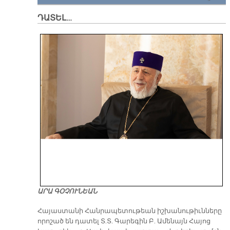
ԴԱՏԵԼ…
ԱՐԱ ԳՕՉՈՒՆԵԱՆ
​Հայաստանի Հանրապետութեան իշխանութիւնները
որոշած են դատել Տ.Տ. Գարեգին Բ. Ամենայն Հայոց