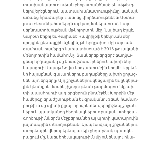
տաս­խա­նա­տուու­թեան բե­ռը ստա­նձնած են թե­թեւց­
նե­լով ե­րէց­նե­րուն պա­տաս­խա­նա­տուու­թիւ­նը, սա­կայն
ա­ռանց հրա­ժա­րե­լու ա­նոնց փոր­ձա­ռու­թե­նէն։ Մօ­տա­
լուտ «Կռունկ» հա­մերգն ալ կազ­մա­կեր­պուած է այս
սերն­դա­փո­խու­թեան մթնո­լոր­տին մէջ։ Նա­յեադ Էլ­պէ,
Նա­րօտ Էր­քոլ եւ Գա­յիա­նէ Կավ­րի­լօֆ ե­րէ­կուան մեր
զրոյ­ցին ըն­թաց­քին նշե­ցին, թէ երգ­չա­խում­բի այս ան­
գա­մուան հա­մեր­գը նա­խա­տե­սուած է 2015 թուա­կա­նի
մթնո­լոր­տին հա­մա­հունչ։ Տաս­նե­րեք եր­գե­րէ բաղ­կա­
ցեալ եր­գա­ցանկ մը ե­րաժշ­տա­սէր­նե­րուն պի­տի ներ­
կա­յա­ցուի Սա­յաթ Նո­վա երգ­չա­խում­բին կող­մէ։ Եր­բեմ­
նի հա­յաբ­նակ գա­ւառ­նե­րու քա­ղաք­նե­րը պի­տի ցո­լաց­
նեն այդ եր­գե­րը։ Այդ շրջան­նե­րու կեն­ցա­ղին եւ ըն­կե­րա­
յին կեան­քին մա­սին յի­շո­ղու­թեան թար­մա­ցում մը պի­
տի ա­պա­հո­վուի այդ եր­գե­րուն ընդ­մէ­ջէն։ Խոր­քին մէջ
հա­մեր­գը ե­րաժշ­տու­թեան եւ գրա­կա­նու­թեան հա­մադ­
րու­թիւն մը պի­տի ըլ­լայ, ո­րով­հե­տեւ վե­րո­յի­շեալ շրջան­
նե­րուն պատ­կա­նող հե­ղի­նակ­նե­րու գրա­կան ստեղ­ծա­
գոր­ծու­թիւն­նե­րէն մէջ­բե­րում­ներ ալ պի­տի կա­տա­րուին
յայ­տագ­րին տե­ւո­ղու­թեան։ Այս­պէ­սով այդ շրջան­նե­րու
ա­ռօ­րեա­յին վե­րա­բե­րեալ ա­ւե­լի ըն­դար­ձակ պատ­կե­
րա­ցում մը, նաեւ ե­րե­ւա­կա­յու­թիւն մը ու­նե­նա­լու հնա­