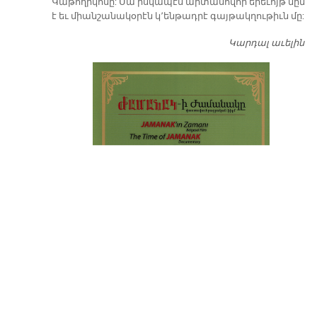
Կաթողիկոսը: Սա իսկապէս արտասովոր երեւոյթ մըն
է եւ միանշանակօրէն կ՚ենթադրէ գայթակղութիւն մը:
Կարդալ աւելին
Դ