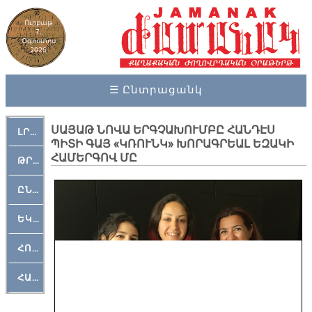
Ուրբաթ
7,
Օգոստոս
2026
☰ Ընտրացանկ
ՍԱՅԱԹ ՆՈՎԱ ԵՐԳՉԱԽՈՒՄԲԸ ՀԱՆԴԷՍ
ԼՐԱՀՈՍ
ՊԻՏԻ ԳԱՅ «ԿՌՈՒՆԿ» ԽՈՐԱԳՐԵԱԼ ԵԶԱԿԻ
ՀԱՄԵՐԳՈՎ ՄԸ
ԹՐՔԱՀԱՅ ԿԵԱՆՔ
ԸՆԿԵՐԱՄՇԱԿՈՒԹԱՅԻՆ
ԵԿԵՂԵՑԱԿԱՆ
ՀՈԳԵՄՏԱՒՈՐ
ՀԱՐԹԱԿ