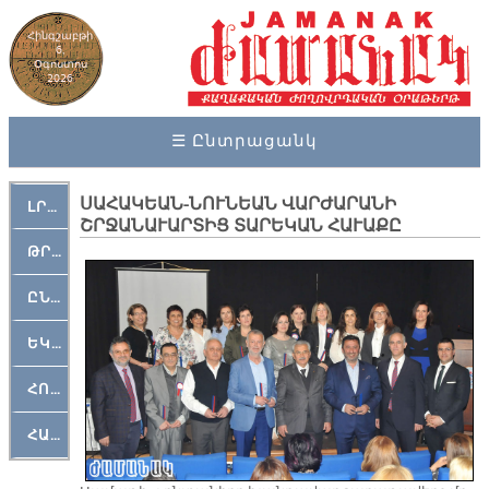
Հինգշաբթի
6,
Օգոստոս
2026
☰ Ընտրացանկ
ՍԱՀԱԿԵԱՆ-ՆՈՒՆԵԱՆ ՎԱՐԺԱՐԱՆԻ
ԼՐԱՀՈՍ
ՇՐՋԱՆԱՒԱՐՏԻՑ ՏԱՐԵԿԱՆ ՀԱՒԱՔԸ
ԹՐՔԱՀԱՅ ԿԵԱՆՔ
ԸՆԿԵՐԱՄՇԱԿՈՒԹԱՅԻՆ
ԵԿԵՂԵՑԱԿԱՆ
ՀՈԳԵՄՏԱՒՈՐ
ՀԱՐԹԱԿ