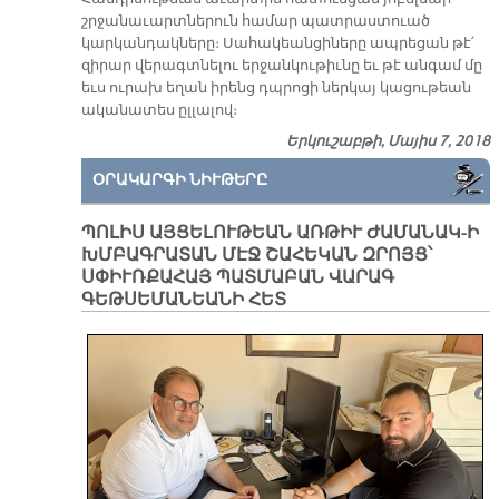
շրջանաւարտներուն համար պատրաստուած
կարկանդակները։ Սահակեանցիները ապրեցան թէ՛
զիրար վերագտնելու երջանկութիւնը եւ թէ անգամ մը
եւս ուրախ եղան իրենց դպրոցի ներկայ կացութեան
ականատես ըլլալով։
Երկուշաբթի, Մայիս 7, 2018
ՕՐԱԿԱՐԳԻ ՆԻՒԹԵՐԸ
ՊՈԼԻՍ ԱՅՑԵԼՈՒԹԵԱՆ ԱՌԹԻՒ ԺԱՄԱՆԱԿ-Ի
ԽՄԲԱԳՐԱՏԱՆ ՄԷՋ ՇԱՀԵԿԱՆ ԶՐՈՅՑ՝
ՍՓԻՒՌՔԱՀԱՅ ՊԱՏՄԱԲԱՆ ՎԱՐԱԳ
ԳԵԹՍԵՄԱՆԵԱՆԻ ՀԵՏ