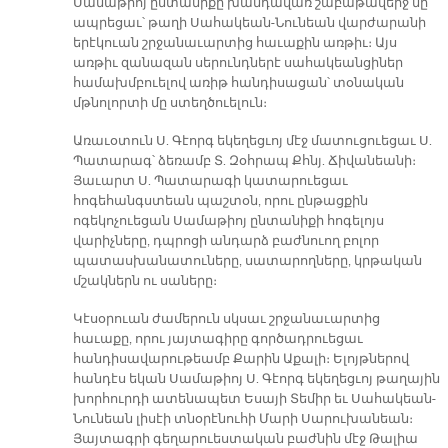
Սամաթիոյ ընտանիքը խանդավառ շաբաթավերջ մը
ապրեցաւ՝ թաղի Սահակեան-Նունեան վարժարանի
երէկուան շրջանաւարտից հաւաքին առթիւ։ Այս
առթիւ զանազան սերունդներէ սահակեանցիներ
համախմբուելով առիթ հանդիսացան՝ տօնական
մթնոլորտի մը ստեղծուելուն։
Առաւօտուն Ս. Գէորգ եկեղեցւոյ մէջ մատուցուեցաւ Ս.
Պատարագ՝ ձեռամբ Տ. Զօհրապ Քհնյ. Ճիվանեանի։
Յաւարտ Ս. Պատարագի կատարուեցաւ
հոգեհանգստեան պաշտօն, որու ընթացքին
ոգեկոչուեցան Սամաթիոյ ընտանիքի հոգելոյս
վարիչները, դպրոցի անդարձ բաժնուող բոլոր
պատասխանատուները, սատարողները, կրթական
մշակներն ու սաները։
Կէսօրուան ժամերուն սկսաւ շրջանաւարտից
հաւաքը, որու յայտագիրը գործադրուեցաւ
հանդիսավարութեամբ Քարին Աքալի։ Ելոյթներով
հանդէս եկան Սամաթիոյ Ս. Գէորգ եկեղեցւոյ թաղային
խորհուրդի ատենապետ Եսայի Տեմիր եւ Սահակեան-
Նունեան լիսէի տնօրէնուհի Մարի Սարուխանեան։
Յայտագրի գեղարուեստական բաժնին մէջ Թալիա