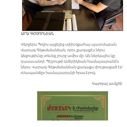
ԱՐԱ ԳՕՉՈՒՆԵԱՆ
Վերջերս Պոլիս այցելեց սփիւռքահայ պատմաբան
Վարագ Գեթսեմանեան, որու քաղաքէս ներս
կեցութիւնը տեւեց շուրջ ամիս մը։ Ան ներկայիս կը
դասաւանդէ Պէյրութի Ամերիկեան համալսարանէն
ներս։ Վարագ Գեթսեմանեան քաղաքս փութացած էր՝
«Սապանճը» համալսարանի հրաւէրով։
Կարդալ աւելին
Պո
այ
առ
ԺԱ
խ
մէ
զր
սփ