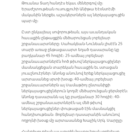
Թուանա Տաղ հանդէս եկաւ մեներգով մը։
Երաժշտութեան ուսուցչուհի Անիթա Եէօնտէմի
մականին ներքեւ աշակերտներն ալ ներկայացուցին
պար մը։
Ըստ ընկալեալ սովորութեան, այս աւանդական
հաւաքին ընթացքին մեծարուեցան յոբելեար
շրջանաւարտները։ Սահակեան-Նունեան լիսէէն 25
տարի առաջ ընթացաւարտ եղած դասարանը կը
բաղկանար 45 հոգիէ։ 25-ամեայ յոբելեար
շրջանաւարտներէն հոծ թիւով ներկայացուցիչներ
մասնակցեցան տարեկան հաւաքին եւ ստացան
յուաշնուէրներ։ Անոնց անունով երեք ներկայացուցիչ
արտասանեց սրտի խօսք։ 40-ամեայ յոբելեար
շրջանաւարտներն ալ Սամաթիոյ ընտանիքի
ներկայացուցիչներուն կողմէ մեծարուեցան ջերմօրէն։
Անոնց դասարանն ալ կը բաղկանար 30 հոգիէ։ 40-
ամեայ շրջանաւարտներէն ալ մեծ թիւով
ներկայացուցիչներ փութացած էին մասնակցիլ
հանդիսութեան։ Յոբելեար դասարանին անունով
ողջոյնի խօսք մը արտասանեց Խաչիկ Սրկ. Սարըլը։
Հանդիսութեան աւարտին հատուեցան յոբելեար