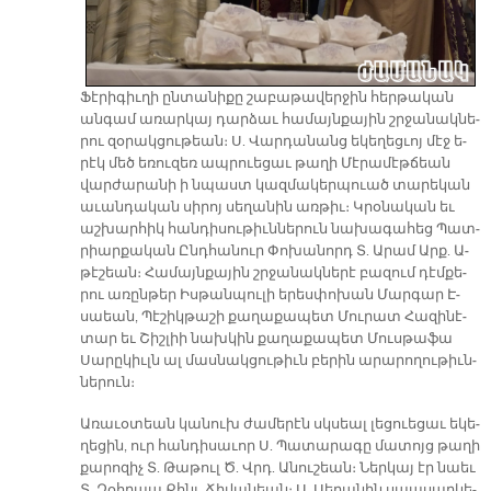
Ֆէ­րի­գիւ­ղի ըն­տա­նի­քը շա­բա­թա­վեր­ջին հեր­թական
ան­գամ ա­ռար­կայ դար­ձաւ հա­մայն­քա­յին շրջա­նակ­նե­
րու զօ­րակ­ցութեան։ Ս. Վար­դա­նանց ե­կե­ղեց­ւոյ մէջ ե­
րէկ մեծ եռու­զեռ ապ­րուե­ցաւ թա­ղի Մէ­րա­մէթ­ճեան
վար­ժա­րա­նի ի նպաստ կազ­մա­կեր­պուած տա­րե­կան
ա­ւան­դա­կան սի­րոյ սե­ղա­նին առ­թիւ։ Կրօ­նա­կան եւ
աշ­խար­հիկ հան­դի­սու­թիւն­նե­րուն նա­խա­գա­հեց Պատ­
րիար­քա­կան Ընդ­հա­նուր Փո­խա­նորդ Տ. Ա­րամ Արք. Ա­
թէ­շեան։ Հա­մայն­քա­յին շրջա­նակ­նե­րէ բա­զում դէմ­քե­
րու ա­ռըն­թեր Իս­թան­պու­լի ե­րես­փո­խան Մար­գար Է­
սաեան, Պէ­շիկ­թա­շի քա­ղա­քա­պետ Մու­րատ Հա­զի­նէ­
տար եւ Շիշ­լիի նախ­կին քա­ղա­քա­պետ Մուս­թա­ֆա
Սա­րը­կիւլն ալ մաս­նակ­ցու­թիւն բե­րին ա­րա­րո­ղու­թիւն­
նե­րուն։
Ա­ռա­ւօ­տեան կա­նուխ ժա­մե­րէն սկսեալ լե­ցուե­ցաւ ե­կե­
ղե­ցին, ուր հան­դի­սա­ւոր Ս. Պա­տա­րա­գը մա­տոյց թա­ղի
քա­րո­զիչ Տ. Թա­թուլ Ծ. Վրդ. Ա­նու­շեան։ Ներ­կայ էր նաեւ
Տ. Զօհ­րապ Քհնյ. Ճի­վա­նեան։ Ս. Սե­ղա­նին սպա­սար­կե­