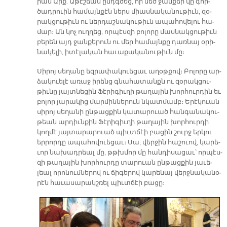
րամ Արք. Ա­թէ­շեան ընդգ­ծեց, որ մեծ ջան­քեր կը գոր­
ծադ­րուին հա­մայն­քէն ներս միաս­նա­կա­նու­թիւն, զօ­
րակ­ցու­թիւն ու ներ­դաշ­նա­կու­թիւն ա­պա­հո­վե­լու հա­
մար։ Ան կոչ ուղ­ղեց, որ­պէս­զի բո­լո­րը մաս­նակ­ցու­թիւն
բե­րեն այդ ջան­քե­րուն ու մեր հա­մայն­քը դառ­նայ օ­րի­
նա­կե­լի, ի­տէ­լա­կան հա­ւա­քա­կա­նու­թիւն մը։
Սի­րոյ սե­ղա­նը եզ­րա­փա­կուե­ցաւ ա­ղօթ­քով։ Բո­լո­րը ար­
ձա­կուե­լէ ա­ռաջ ի­րենց գնա­հա­տանքն ու զօ­րակ­ցու­
թիւ­նը յայտ­նե­ցին Ֆէ­րի­գիւ­ղի թա­ղա­յին խոր­հուր­դին եւ
բո­լոր յա­րա­կից մար­մին­նե­րուն նկատ­մամբ։ Ե­րէ­կուան
սի­րոյ սե­ղա­նի ըն­թաց­քին կա­տա­րուած հան­գա­նա­կու­
թեան ար­դիւն­քին Ֆէ­րի­գիւ­ղի թա­ղա­յին խոր­հուր­դի
կող­մէ յայ­տա­րա­րուած պիւտ­ճէի բա­ցին շուրջ եր­կու
եր­րոր­դը ա­պա­հո­վուե­ցաւ։ Սա, վեր­ջին հա­շուով, կա­րե­
ւոր նա­խադ­րեալ մը, թթխմոր մը հան­դի­սա­ցաւ՝ որ­պէս­
զի թա­ղա­յին խոր­հուր­դը տա­րուան ըն­թաց­քին յա­ւե­
լեալ ո­րո­նում­նե­րով ու ճի­գե­րով կա­րե­նայ վերջ­նա­կա­նօ­
րէն հա­ւա­սա­րակշ­ռել պիւտ­ճէի բա­ցը։