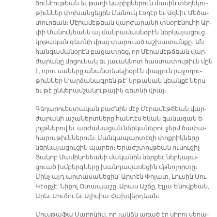
ծու­նէու­թեան եւ թա­ղի կա­րիք­նե­րուն մա­սին տե­ղե­կու­
թիւն­ներ փո­խան­ցե­ցին Մա­նուկ Էօ­ղէր եւ Ազ­նիւ Մե­ծա­
տու­րեան։ Մէ­րա­մէ­թեան վար­ժա­րա­նի տնօ­րէ­նու­հի Ար­
փի Մա­նու­կեանն ալ ման­րա­մաս­նօ­րէն ներ­կա­յա­ցուց
կրթա­կան գետ­նի վրայ տա­րուած աշ­խա­տան­քը։ Ան
հան­գա­մա­նօ­րէն բա­ցատ­րեց, որ Մէ­րա­մէթ­ճեան վար­
ժա­րա­նը մրցու­նակ եւ յա­ւակ­նոտ հաս­տա­տու­թիւն մըն
է, ո­րու սա­նե­րը ա­նան­տե­սե­լիօ­րէն փայ­լուն յա­ջո­ղու­
թիւն­ներ կ՚ար­ձա­նագ­րեն թէ՛ կրթա­կան կեան­քէ ներս
եւ թէ ըն­կե­րամ­շա­կու­թա­յին գետ­նի վրայ։
Գե­ղա­րուես­տա­կան բաժ­նին մէջ Մէ­րա­մէթ­ճեան վար­
ժա­րա­նի ա­շա­կերտ­նե­րը հան­դէս ե­կան զա­նա­զան ե­
լոյթ­նե­րով եւ ար­ժա­նա­ցան ներ­կա­նե­րու ջերմ ծա­փա­
հա­րու­թիւն­նե­րուն։ Ման­կա­պար­տէ­զի փոք­րիկ­նե­րը
ներ­կա­յա­ցու­ցին պա­րեր։ Ե­րաժշ­տու­թեան ու­սուց­իչ
Յա­կոբ Մա­մի­կո­նեա­նի մա­կա­նին ներ­քեւ ներ­կա­յա­
ցուած խմբերգ­նե­րը խան­դա­վա­ռե­ցին մթնո­լոր­տը։
Մինչ այդ ար­տա­սա­նե­ցին՝ Ար­տէն Փո­լատ, Լու­սին Սու
Կէօք­չէ, Նի­քոլ Օ­տա­պա­շը, Ա­րաս Աշ­ճը, Էլ­լա Ե­նով­քեան,
Ա­րեւ Սու­ճու եւ Ա­լի­սիա Հախ­վեր­դեան։
Մուս­թա­ֆա Սա­րը­կիւլ, որ յանձն ա­ռած էր սի­րոյ սե­ղա­