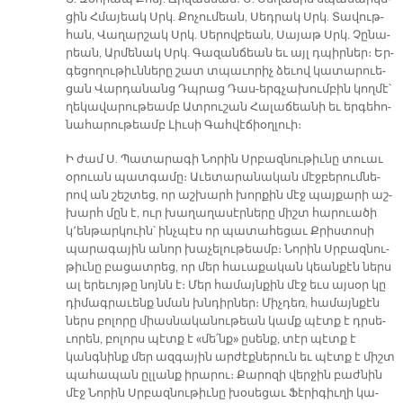
ցին Հմա­յեակ Սրկ. Քո­չու­մեան, Սեդ­րակ Սրկ. Տա­վութ­
հան, Վա­ղար­շակ Սրկ. Սե­րով­բեան, Սա­յաթ Սրկ. Չը­նա­
րեան, Ար­մե­նակ Սրկ. Գա­զան­ճեան եւ այլ դպիր­ներ։ Եր­
գե­ցո­ղու­թիւն­նե­րը շատ տպա­ւո­րիչ ձե­ւով կա­տա­րուե­
ցան Վարդա­նանց Դպրաց Դաս-երգ­չա­խում­բին կող­մէ՝
ղե­կա­վա­րու­թեամբ Ատ­րու­շան Հա­լա­ճեա­նի եւ եր­գե­հո­
նա­հա­րու­թեամբ Լիւ­սի Գահ­վէ­ճիօղ­լուի։
Ի ժամ Ս. Պա­տա­րա­գի Նո­րին Սրբազ­նու­թիւ­նը տուաւ
օրուան պատ­գա­մը։ Ա­ւե­տա­րա­նա­կան մէջ­բե­րում­նե­
րով ան շեշ­տեց, որ աշ­խարհ խոր­քին մէջ պայ­քա­րի աշ­
խարհ մըն է, ուր խա­ղա­ղա­սէր­նե­րը միշտ հա­րուա­ծի
կ՚են­թար­կուին՝ ինչ­պէս որ պա­տա­հե­ցաւ Քրիս­տո­սի
պա­րա­գա­յին ա­նոր խա­չե­լու­թեամբ։ Նո­րին Սրբազ­նու­
թիւ­նը բա­ցատ­րեց, որ մեր հա­ւա­քա­կան կեան­քէն ներս
ալ ե­րե­ւոյ­թը նոյնն է։ Մեր հա­մայն­քին մէջ եւս այ­սօր կը
դի­մագ­րաւենք նման խնդիր­ներ։ Միչ­դեռ, հա­մայն­քէն
ներս բո­լո­րը միաս­նա­կա­նու­թեան կամք պէտք է դրսե­
ւո­րեն, բո­լորս պէտք է «մե՛նք» ը­սենք, տէր պէտք է
կանգ­նինք մեր ազ­գա­յին ար­ժէք­նե­րուն եւ պէտք է միշտ
պա­հա­պան ըլ­լանք ի­րա­րու։ Քա­րո­զի վեր­ջին բաժ­նին
մէջ Նո­րին Սրբազ­նու­թիւ­նը խօ­սե­ցաւ Ֆէ­րի­գիւ­ղի կա­