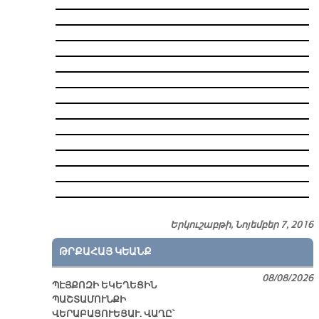
Երկուշաբթի, Նոյեմբեր 7, 2016
ԹՐՔԱՀԱՅ ԿԵԱՆՔ
08/08/2026
ՊԷՅՔՈԶԻ ԵԿԵՂԵՑԻՆ
ՊԱՇՏԱՄՈՒՆՔԻ
ՎԵՐԱԲԱՑՈՒԵՑԱՒ. ՎԱՂԸ՝