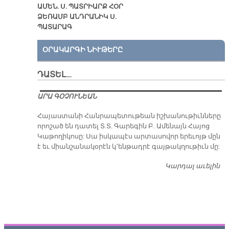
ԱՄԵՆ. Ս. ՊԱՏՐԻԱՐՔ ՀՕՐ
ՁԵՌԱՄԲ ԱՆԴՐԱՆԻԿ Ս.
ՊԱՏԱՐԱԳ
ՕՐԱԿԱՐԳԻ ՆԻՒԹԵՐԸ
ԴԱՏԵԼ…
ԱՐԱ ԳՕՉՈՒՆԵԱՆ
​Հայաստանի Հանրապետութեան իշխանութիւնները
որոշած են դատել Տ.Տ. Գարեգին Բ. Ամենայն Հայոց
Կաթողիկոսը: Սա իսկապէս արտասովոր երեւոյթ մըն
է եւ միանշանակօրէն կ՚ենթադրէ գայթակղութիւն մը:
Կարդալ աւելին
Դ