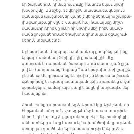
նի ծախ­սե­րուն դի­մագ­րա­ւու­մը՝ հան­դէս ե­կաւ սրտի
խօս­քով մը։ Ան նշեց, թէ վեր­ջին տաս­նա­մեակ­նե­րուն
զա­նա­զան պաշ­տօն­ներ վա­րե­լէ վերջ ներ­կա­յիս շար­քա­
յին քա­ղա­քա­ցի մըն է, սա­կայն հայ հա­մայն­քը միշտ
մաս­նա­ւոր դիրք մը ու­նի իր սրտին մէջ՝ ի­րեն նկատ­
մամբ ցու­ցա­բե­րուած ե­րախ­տա­գի­տա­կան զգա­ցում­
նե­րուն տե­սա­կէ­տէ։
Ե­րես­փո­խան Մար­գար Է­սաեանն ալ ընդգ­ծեց, թէ ինք
եր­կար ժա­մա­նակ Ֆէ­րի­գիւ­ղի ըն­տա­նի­քին մէջ
գտնուած է՝ դպրա­կան ծա­ռա­յու­թիւն մա­տու­ցած ըլ­լա­
լով Ս. Վար­դա­նանց Դպրաց Դաս-երգ­չա­խում­բի շար­քե­
րէն ներս։ Ան դրուա­տեց Ֆէ­րի­գիւ­ղէն ներս ստեղ­ծուած
մթնո­լոր­տը եւ պատ­րաս­տա­կա­մու­թիւն յայտ­նեց միշտ
զօ­րակ­ցե­լու հա­մար այս թա­ղին եւ ընդ­հան­րա­պէս մեր
հա­մայն­քին։
Հուսկ բան­քը ար­տա­սա­նեց Տ. Ա­րամ Արք. Ա­թէ­շեան, որ
հեր­թա­կան ան­գամ շեշ­տեց, թէ մեր հաս­տա­տու­թիւն­
նե­րուն դէմ պէտք չէ ըլ­լալ ան­տար­բեր, մեր հա­մայն­քի
ան­հատ­նե­րը պէտք է ա­ռա­ւել նա­խան­ձախնդրու­թեան
ա­ռար­կայ դարձ­նեն մեր հաս­տա­տու­թիւն­նե­րը։ Տ. Ա­