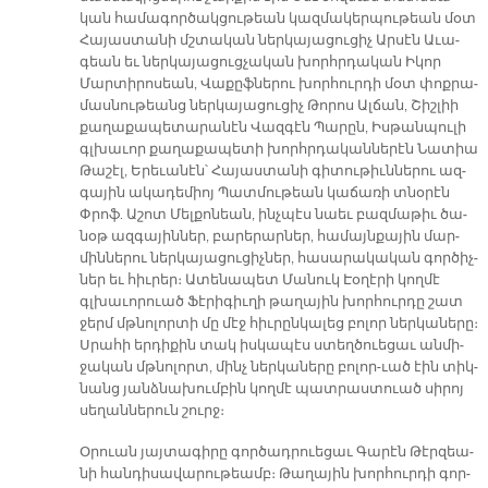
կան հա­մա­գոր­ծակ­ցու­թեան կազ­մա­կեր­պու­թեան մօտ
Հա­յաս­տա­նի մշտա­կան ներ­կա­յա­ցու­ցիչ Ար­սէն Ա­ւա­
գեան եւ ներ­կա­յա­ցուց­չա­կան խորհր­դա­կան Ի­կոր
Մար­տի­րո­սեան, Վա­քըֆ­նե­րու խոր­հուր­դի մօտ փոք­րա­
մաս­նու­թեանց ներ­կա­յա­ցու­ցիչ Թո­րոս Ալ­ճան, Շիշ­լիի
քա­ղա­քա­պե­տա­րա­նէն Վազ­գէն Պա­րըն, Իս­թան­պու­լի
գլխա­ւոր քա­ղա­քա­պե­տի խորհր­դա­կան­նե­րէն Նա­տիա
Թա­շէլ, Ե­րե­ւա­նէն՝ Հա­յաս­տա­նի գի­տու­թիւն­նե­րու ազ­
գա­յին ա­կա­դե­միոյ Պատ­մու­թեան կա­ճա­ռի տնօ­րէն
Փրոֆ. Ա­շոտ Մել­քո­նեան, ինչ­պէս նաեւ բազ­մա­թիւ ծա­
նօթ ազ­գա­յին­ներ, բա­րե­րար­ներ, հա­մայն­քա­յին մար­
մին­նե­րու ներ­կա­յա­ցու­ցիչ­ներ, հա­սա­րա­կա­կան գոր­ծիչ­
ներ եւ հիւ­րեր։ Ա­տե­նա­պետ Մա­նուկ Էօ­ղէ­րի կող­մէ
գլխա­ւո­րուած Ֆէ­րի­գիւ­ղի թա­ղա­յին խոր­հուր­դը շատ
ջերմ մթնո­լոր­տի մը մէջ հիւ­րըն­կա­լեց բո­լոր ներ­կա­նե­րը։
Սրա­հի եր­դի­քին տակ իս­կա­պէս ստեղ­ծուե­ցաւ ան­մի­
ջա­կան մթնո­լորտ, մինչ ներ­կա­նե­րը բո­լոր-ւած էին տիկ­
նանց յանձ­նա­խում­բին կող­մէ պատրաս­տուած սի­րոյ
սե­ղան­նե­րուն շուրջ։
Օ­րուան յայ­տա­գի­րը գոր­ծադ­րուե­ցաւ Գա­րէն Թէր­զեա­
նի հան­դի­սա­վա­րու­թեամբ։ Թա­ղա­յին խոր­հուր­դի գոր­