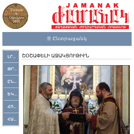
Շաբաթ
8,
Օգոստոս
2026
☰ Ընտրացանկ
ՇՕՇԱՓԵԼԻ ԱՋԱԿՑՈՒԹԻՒՆ
ԼՐԱՀՈՍ
ԹՐՔԱՀԱՅ ԿԵԱՆՔ
ԸՆԿԵՐԱՄՇԱԿՈՒԹԱՅԻՆ
ԵԿԵՂԵՑԱԿԱՆ
ՀՈԳԵՄՏԱՒՈՐ
ՀԱՐԹԱԿ