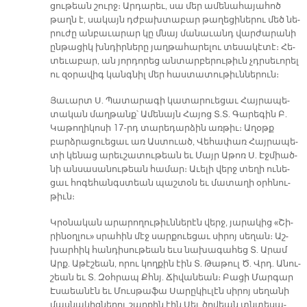
ցու­թեան շուրջ։ Ար­դա­րեւ, սա մեր ա­մե­նա­հա­յա­հոծ
թաղն է, սա­կայն դժբախ­տա­բար թա­ղե­ցի­նե­րու մեծ նե­
րու­ժը ան­բա­ւա­րար կը մնայ մա­նա­ւանդ վար­ժա­րա­նի
ըն­թա­ցիկ խնդիր­նե­րը յաղ­թա­հա­րե­լու տե­սա­կէ­տէ։ Հե­
տե­ւա­բար, ան յոր­դո­րեց ան­տար­բե­րու­թիւն չդրսե­ւո­րել
ու զօ­րա­վիգ կանգ­նիլ մեր հաս­տա­տու­թիւն­նե­րուն։
Յա­ւարտ Ս. Պա­տա­րա­գի կա­տա­րուե­ցաւ Հայ­րա­պե­
տա­կան մաղ­թանք՝ Ա­մե­նայն Հա­յոց Տ.Տ. Գա­րե­գին Բ.
Կա­թո­ղի­կո­սի 17-րդ տա­րե­դար­ձին առ­թիւ։ Ա­ղօթք
բարձ­րա­ցուե­ցաւ առ Աս­տուած, Վե­հա­փառ Հայ­րա­պե­
տի կե­նաց ա­րեւ­շա­տու­թեան եւ Մայր Ա­թոռ Ս. Էջ­միած­
նի ան­սա­սա­նու­թեան հա­մար։ Ա­ւե­լի վերջ տե­ղի ու­նե­
ցաւ հո­գե­հանգս­տեան պաշ­տօն եւ մա­տա­ղի օրհ­նու­
թիւն։
Կրօ­նա­կան ա­րա­րո­ղու­թիւն­նե­րէն վերջ, յա­րա­կից «Շի­
րի­նօղ­լու» սրա­հին մէջ սար­քուե­ցաւ սի­րոյ սե­ղան։ Աշ­
խար­հիկ հան­դի­սու­թեան եւս նա­խա­գա­հեց Տ. Ա­րամ
Արք. Ա­թէ­շեան, ո­րու կող­քին էին Տ. Թա­թուլ Ծ. Վրդ. Ա­նու­
շեան եւ Տ. Զօհ­րապ Քհնյ. Ճի­վա­նեան։ Բա­ցի Մար­գար
Է­սաեա­նէն եւ Մուս­թա­ֆա Սա­րը­կիւ­լէն սի­րոյ սե­ղա­նի
մաս­նա­կից­նե­րու շար­քին էին Սեւ ծո­վեան տնտե­սա­