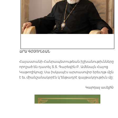
ԱՐԱ ԳՕՉՈՒՆԵԱՆ
​Հայաստանի Հանրապետութեան իշխանութիւնները
որոշած են դատել Տ.Տ. Գարեգին Բ. Ամենայն Հայոց
Կաթողիկոսը: Սա իսկապէս արտասովոր երեւոյթ մըն
է եւ միանշանակօրէն կ՚ենթադրէ գայթակղութիւն մը:
Կարդալ աւելին
Դ