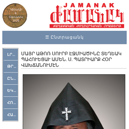
Կիրակի
9,
Օգոստոս
2026
☰ Ընտրացանկ
ՄԱՅՐ ԱԹՈՌ ՍՈՒՐԲ ԷՋՄԻԱԾԻՆԸ ՏԵՂԵԱԿ
ԼՐԱՀՈՍ
ՊԱՀՈՒԵՑԱՒ ԱՄԵՆ. Ս. ՊԱՏՐԻԱՐՔ ՀՕՐ
ՎԱԽՃԱՆՈՒՄԷՆ
ԹՐՔԱՀԱՅ ԿԵԱՆՔ
ԸՆԿԵՐԱՄՇԱԿՈՒԹԱՅԻՆ
ԵԿԵՂԵՑԱԿԱՆ
ՀՈԳԵՄՏԱՒՈՐ
ՀԱՐԹԱԿ