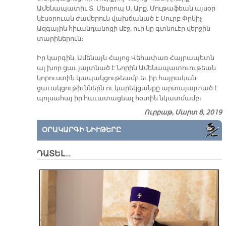
Ամենապատիւ Տ. Մեսրոպ Ս. Արք. Մութաֆեան այսօր
կէսօրուան ժամերուն վախճանած է Սուրբ Փրկիչ
Ազգային հիւանդանոցի մէջ, ուր կը գտնուէր վերջին
տարիներուն։
Իր կարգին, Ամենայն Հայոց Վեհափառ Հայրապետն
ալ խոր ցաւ յայտնած է Նորին Ամենապատուութեան
կորուստին կապակցութեամբ եւ իր հայրական
ցաւակցութիւններն ու կարեկցանքը արտայայտած է
պոլսահայ իր հաւատացեալ հօտին նկատմամբ։
Ուրբաթ, Մարտ 8, 2019
ՕՐԱԿԱՐԳԻ ՆԻՒԹԵՐԸ
ԴԱՏԵԼ…