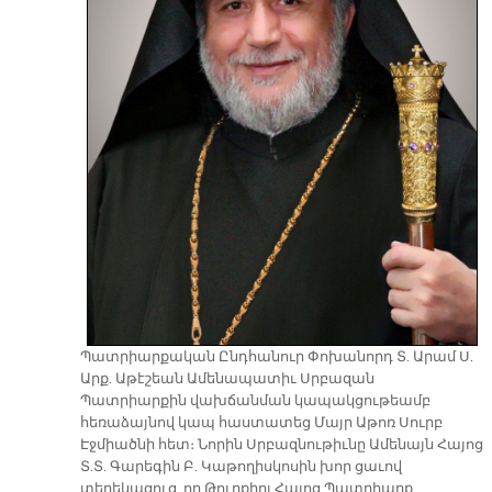
Պատրիարքական Ընդհանուր Փոխանորդ Տ. Արամ Ս.
Արք. Աթէշեան Ամենապատիւ Սրբազան
Պատրիարքին վախճանման կապակցութեամբ
հեռաձայնով կապ հաստատեց Մայր Աթոռ Սուրբ
Էջմիածնի հետ։ Նորին Սրբազնութիւնը Ամենայն Հայոց
Տ.Տ. Գարեգին Բ. Կաթողիսկոսին խոր ցաւով
տեղեկացուց, որ Թուրքիոյ Հայոց Պատրիարք