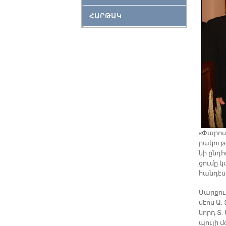
ՀԱՐԹԱԿ
«Փա­րոս»
րա­կու­
նի ընդ­հ
ցու­մը 
հան­դէ­ս
Սար­քուա
մէոս Ա.
նորդ Տ. 
պու­լի մ