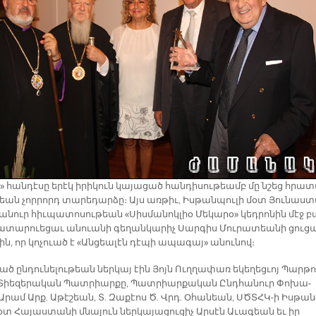
 հան­դէ­սը ե­րէկ ի­րի­կուն կա­յա­ցած հան­դի­սու­թեամբ մը նշեց հրա­
թեան չոր­րորդ տա­րե­դար­ձը։ Այս առ­թիւ, Իս­թան­պու­լի մօտ Յու­նաս­
ա­նուր հիւ­պա­տո­սու­թեան «Սիս­մա­նոկ­լիօ Մե­կա­րօ» կեդ­րո­նին մէջ բ
կա­տա­րուե­ցաւ ա­նուա­նի գե­ղան­կա­րիչ Սար­գիս Մու­րա­տեա­նի ցու­ց
ին, որ կո­չուած է «Ան­ցեա­լէն դէ­պի ա­պա­գայ» ա­նու­նով։
ծ ըն­դու­նե­լու­թեան ներ­կայ էին Յոյն Ուղ­ղա­փառ ե­կե­ղեց­ւոյ Պար­թո­
 Տիե­զե­րա­կան Պատ­րիար­քը, Պատ­րիար­քա­կան Ընդ­հա­նուր Փո­խա­
Ա­րամ Արք. Ա­թէ­շեան, Տ. Զա­քէոս Ծ. Վրդ. Օ­հա­նեան, ՍԾՏՀԿ­-ի Իս­թան
օտ Հա­յաս­տա­նի մնա­յուն ներ­կա­յա­ցու­ցիչ Ար­սէն Ա­ւա­գեան եւ իր