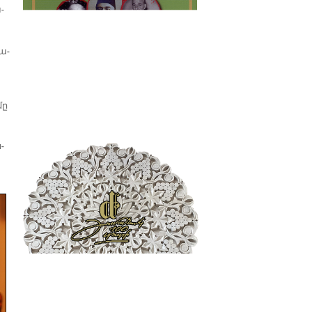
­
ղա­
մը
­