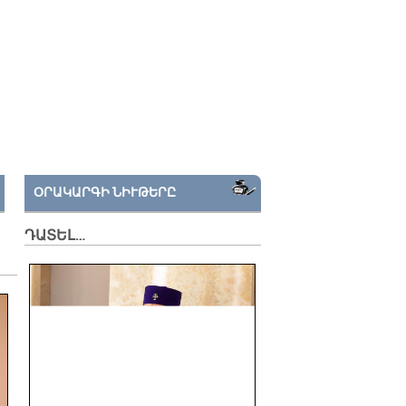
ՕՐԱԿԱՐԳԻ ՆԻՒԹԵՐԸ
ԴԱՏԵԼ…