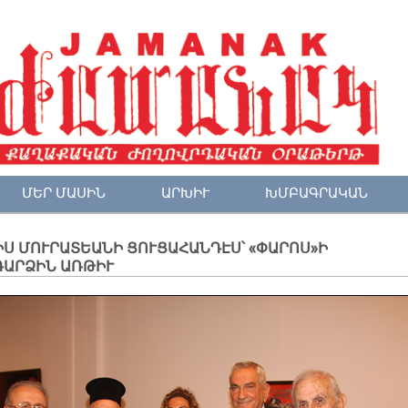
ՄԵՐ ՄԱՍԻՆ
ԱՐԽԻՒ
ԽՄԲԱԳՐԱԿԱՆ
Ս ՄՈՒՐԱՏԵԱՆԻ ՑՈՒՑԱՀԱՆԴԷՍ՝ «ՓԱՐՈՍ»Ի
ԴԱՐՁԻՆ ԱՌԹԻՒ