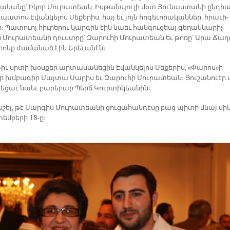
ա­կա­նը՝ Ի­կոր Մու­րա­տեան, Իս­թան­պու­լի մօտ Յու­նաս­տա­նի ընդ­հա
­պա­տոս Է­վան­կե­լոս Սե­քե­րիս, հայ եւ յոյն հո­գե­ւո­րա­կան­ներ, հրա­ւի­
։ Պա­տուոյ հիւ­րե­րու կար­գին էին նաեւ հան­գու­ցեալ գե­ղան­կա­րիչ
 Մու­րա­տեա­նի դուստ­րը՝ Զա­րու­հի Մու­րա­տեան եւ թո­ռը՝ Ա­րա Ճա­
րոնք ժա­մա­նած էին Ե­րե­ւա­նէն։
իւ սրտի խօս­քեր ար­տա­սա­նե­ցին Է­վան­կե­լոս Սե­քե­րիս, «Փա­րոս»ի
ր խմբա­գիր Մայ­տա Սա­րիս եւ Զա­րու­հի Մու­րա­տեան։ Յու­շա­նուէր 
ւե­ցաւ նաեւ բա­րե­րար Պերճ Կուր­տի­կեա­նին։
նշել, թէ Սար­գիս Մու­րա­տեա­նի ցու­ցա­հան­դէ­սը բաց պի­տի մնայ մին
տեմ­բե­րի 18-ը։