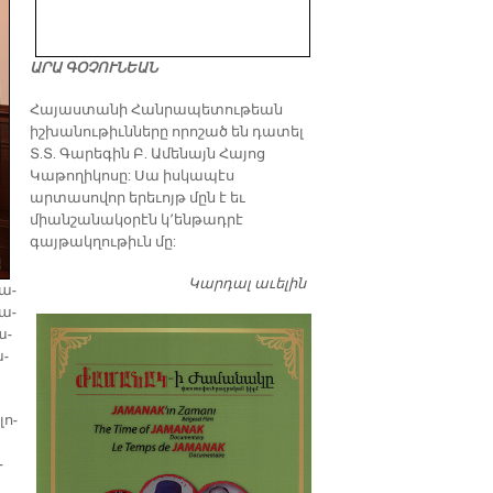
ԱՐԱ ԳՕՉՈՒՆԵԱՆ
​Հայաստանի Հանրապետութեան
իշխանութիւնները որոշած են դատել
Տ.Տ. Գարեգին Բ. Ամենայն Հայոց
Կաթողիկոսը: Սա իսկապէս
արտասովոր երեւոյթ մըն է եւ
միանշանակօրէն կ՚ենթադրէ
գայթակղութիւն մը:
Կարդալ աւելին
Դատել…
տա­
տա­
ա­
ա­
լո­
­