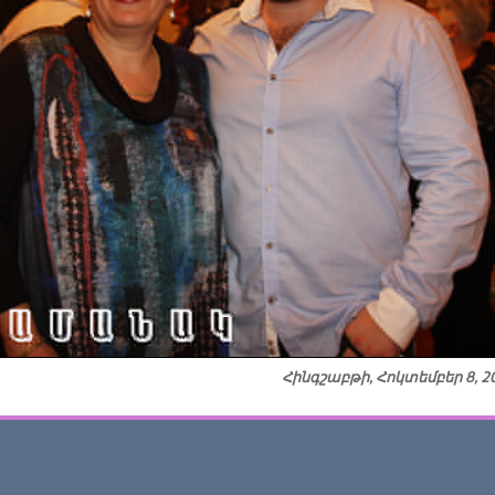
Հինգշաբթի, Հոկտեմբեր 8, 2