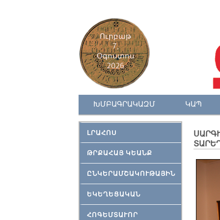
Ուրբաթ
7,
Օգոստոս
2026
ԽՄԲԱԳՐԱԿԱԶՄ
ԿԱՊ
ԼՐԱՀՈՍ
ՍԱՐԳԻ
ՏԱՐԵ
ԹՐՔԱՀԱՅ ԿԵԱՆՔ
ԸՆԿԵՐԱՄՇԱԿՈՒԹԱՅԻՆ
ԵԿԵՂԵՑԱԿԱՆ
ՀՈԳԵՄՏԱՒՈՐ