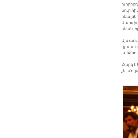
խորհր­դ
նուր հիւ
րեալ­ներ
Սար­գիս
րեան, ո­
Այս առ­թ
գլխա­ւո
յանձ­նո
Հարկ է 
չեւ Հոկ­