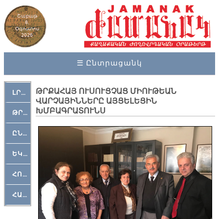
Շաբաթ
8,
Օգոստոս
2026
☰ Ընտրացանկ
ԹՐՔԱՀԱՅ ՈՒՍՈՒՑՉԱՑ ՄԻՈՒԹԵԱՆ
ԼՐԱՀՈՍ
ՎԱՐՉԱՅԻՆՆԵՐԸ ԱՅՑԵԼԵՑԻՆ
ԽՄԲԱԳՐԱՏՈՒՆՍ
ԹՐՔԱՀԱՅ ԿԵԱՆՔ
ԸՆԿԵՐԱՄՇԱԿՈՒԹԱՅԻՆ
ԵԿԵՂԵՑԱԿԱՆ
ՀՈԳԵՄՏԱՒՈՐ
ՀԱՐԹԱԿ