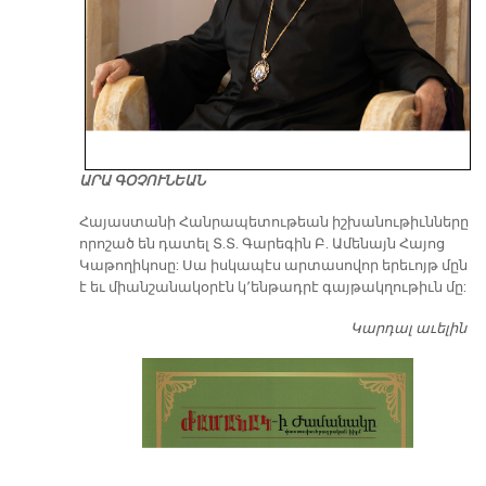
ԱՐԱ ԳՕՉՈՒՆԵԱՆ
​Հայաստանի Հանրապետութեան իշխանութիւնները
որոշած են դատել Տ.Տ. Գարեգին Բ. Ամենայն Հայոց
Կաթողիկոսը: Սա իսկապէս արտասովոր երեւոյթ մըն
է եւ միանշանակօրէն կ՚ենթադրէ գայթակղութիւն մը:
Կարդալ աւելին
Դ