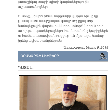
յառաջիկայ տարի պիտի կազմակերպուին
աշխատանոցներ։
Ուսուցչաց միութեան նորընտիր վարչութիւնը կը
ջանայ նաեւ անմիջական կապի մէջ ըլլալ մեր
համայնքային վարժարաններու տնօրէններուն հետ՝
աւելի լաւ պատկերացնելու համար անոնց կարիքներն
ու համապատասխան ուղղութիւն մը տալու համար
իրենց աշխատանքներուն։
Չորեքշաբթի, Մայիս 9, 2018
ՕՐԱԿԱՐԳԻ ՆԻՒԹԵՐԸ
ԴԱՏԵԼ…