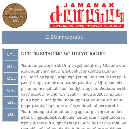
Շաբաթ
8,
Օգոստոս
2026
☰ Ընտրացանկ
ԵՐԲ ՊԱՏ­ՐԻԱՐ­ՔԸ ԿԸ ՄԵՐ­ԺԷ ԽՕ­ՍԻԼ
ԼՐԱՀՈՍ
Պատ­մա­կան օ­րեր են Սուրբ Էջ­միած­նի մէջ: Ան­կախ Հա­
ԹՐՔԱՀԱՅ ԿԵԱՆՔ
յաս­տա­նի չոր­րորդ Միւ­ռո­նօրհ­նէ­քը ար­դէն կա­տա­
րուած է նոր էջ մը ա­ւելց­նե­լով բազ­մա­դա­րեան Սուրբ Ա­
ԸՆԿԵՐԱՄՇԱԿՈՒԹԱՅԻՆ
թո­ռի՝ Մայր Ա­թո­ռի տա­րեգ­րու­թեան մէջ: Միւ­ռո­նօրհ­նէ­
քի ա­րա­րո­ղու­թեան հետ հա­մըն­թաց կ­՚ար­ձա­նագ­րուին
ԵԿԵՂԵՑԱԿԱՆ
«յոյժ կա­րե­ւո­ր» ե­ղե­լու­թիւն­ներ, ո­րոնց ա­մե­նէն ու­շագ­
րա­ւը Ե­րու­սա­ղէ­մի Պատ­րիար­քին կա­տա­րուած ա­րա­
ՀՈԳԵՄՏԱՒՈՐ
րո­ղու­թեանց ներ­կա­յու­թիւնն ու մաս­նակ­ցու­թիւնն է:
Պատ­րիար­քին ժա­մա­նաու­մը կը դադ­րէր ի­րա­դար­ձու­
ՀԱՐԹԱԿ
թիւն մը ըլ­լա­լէ, ե­թէ ա­միս­ներ ա­ռաջ ա­նոր Էջ­միա­ծին ու
Ե­րե­ւան տուած այ­ցե­րէն ետք մա­մու­լին մէջ լոյս տե­սած