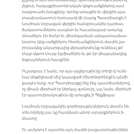
չըլ­լա­յին այն ան­հաս­կա­նե­լի, վա­տա­բա­նու­թիւն­նե­րով
լե­ցուն, հա­կաք­րիս­տո­նէա­կան կե­ցուածք­նե­րով «ամ­
րագ­րուա­ծ» խօս­քե­րը, ո­րոնց ա­ռա­ջին եւ վեր­ջին պա­
տաս­խա­նա­տուն Ե­րու­սա­ղէ­մի Հա­յոց Պատ­րիարքն է:
Նուր­հան Սրբա­զա­ն վեր­ջին հանգ­րուա­նին դար­ձաւ
ճա­կա­տում­նե­րու աս­պետ եւ հա­ւա­նա­բար ա­ռանց
մտա­ծե­լու իր ծանր եւ միան­գա­մայն ան­պա­տաս­խա­
նա­տու կեց-ւածք­նե­րու հե­տե­ւանք­նե­րուն մա­սին շա­
րու­նա­կեց ան­յար­գա­լից վե­րա­բեր­մունք ու­նե­նալ թէ՛
Մայր Աթոռ Սուրբ Էջ­միած­նին եւ թէ իր միա­բա­նա­կից
եղ­բայր­նե­րուն հաս­ցէին:
Ու­շագ­րաւ է նաեւ, որ այս այ­ցե­լու­թիւ­նը տե­ղի կ՚ու­նե­
նայ Ան­թի­լիա­սի մէջ կա­յա­ցած Միւ­ռո­նօրհ­նէ­քէն ան­մի­
ջա­պէս ետք, ուր Պատ­րիար­քը ինչ-ինչ պատ­ճառ­նե­րով,
ոչ միայն մեր­ժած էր ներ­կայ գտնուիլ, այլ նաեւ մեր­ժած
էր պա­տուի­րա­կու­թիւն մը ա­ռա­քել ի Պիք­ֆա­յա:
Նուր­հան Սրբա­զա­նին գոր­ծո­ղու­թիւն­նե­րուն մօ­տէն հե­
տե­ւող­նե­րը լաւ կը հասկ­նան ա­նոր ա­րարք­նե­րուն ի­
մաս­տը:
Ու ա­ւե­լորդ է այս­տեղ այդ մա­սին բա­ցատ­րու­թիւն­ներ