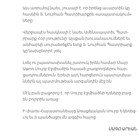
Այս ա­ռու­մով նաեւ, յու­սա­լի է, որ ի­րենց ա­ւար­տին կը
հաս­նին Տ. Նուր­հան Պատ­րիար­քին «աս­պա­տա­կու­մ»­
նե­րը:
Վեր­ջա­պէս հասկ­նա­լի է նաեւ Ա­մե­նա­պա­տիւ Պատ­
րիարք Հօր լռու­թիւ­նը: Այս­քան խու­սա­նա­ւում­նե­րէ եւ
ան­հար­կի սու­րա­ճօճ­քէն ետք Տ. Նուր­հան Պատ­րիարք
կը նա­խընտ­րէ լռել:
Լռել ու չպա­տաս­խա­նել յա­տուկ ի­րեն հա­մար Մայր
Աթոռ Սուրբ Էջ­միա­ծին հա­սած լրագ­րող­նե­րու հար­
ցադ­րում­նե­րուն: Ե­րե­ւի այդ հար­ցե­րուն պա­տաս­խա­
ններն ալ պատ­մու­թեան ար­գան­դին մէջ են:
Մէկ բան բա­ցո­րոշ է, որ Սուրբ Էջ­միած­նի դռնե­րը բաց
են բո­լո­րին ա­ռաջ:
Ի փառս Հա­յաս­տա­նեայց Ա­ռա­քե­լա­կան Սուրբ Ե­կե­ղեց­
ւոյ եւ ի պան­ծա­ցումն ազ­գիս հա­յոց:
ՍԱ­ԳՕ Ա­ՐԵԱՆ