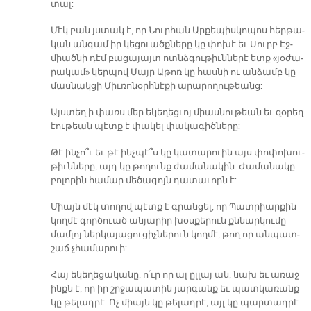
տալ:
Մէկ բան յստակ է, որ Նուր­հան Ար­քե­պիս­կո­պոս հեր­թա­
կան ան­գամ իր կեցուածք­նե­րը կը փո­խէ եւ Սուրբ Էջ­
միած­նի դէմ բա­ցա­յայտ ոտնձ­գու­թիւն­նե­րէ ետք «յօ­ժա­
րա­կա­մ» կեր­պով Մայր Ա­թոռ կը հաս­նի ու ան­ձամբ կը
մաս­նակ­ցի Միւ­ռո­նօրհ­նէ­քի ա­րա­րո­ղու­թեանց:
Այս­տեղ ի փառս մեր ե­կե­ղեց­ւոյ միաս­նու­թեան եւ զօ­րեղ
էու­թեան պէտք է փա­կել փա­կա­գի­ծնե­րը:
Թէ ին­չո՞ւ եւ թէ ինչ­պէ՞ս կը կա­տա­րուին այս փո­փո­խու­
թիւն­նե­րը, այդ կը թո­ղունք ժա­մա­նա­կին: Ժա­մա­նա­կը
բո­լո­րին հա­մար մե­ծա­գոյն դա­տա­ւորն է:
Միայն մէկ տո­ղով պէտք է գրան­ցել, որ Պատ­րիար­քին
կող­մէ գոր­ծուած ան­յա­րիր խօս­քե­րուն քննար­կու­մը
մամ­լոյ ներ­կա­յա­ցու­ցիչ­նե­րուն կող­մէ, թող որ ան­պատ­
շաճ չհա­մա­րուի:
Հայ ե­կե­ղե­ցա­կա­նը, ո՛ւր որ ալ ըլ­լայ ան, նախ եւ ա­ռաջ
ինքն է, որ իր շրջա­պա­տին յար­գանք եւ պատ­կա­ռանք
կը թե­լադ­րէ: Ոչ միայն կը թե­լադ­րէ, այլ կը պար­տադ­րէ: