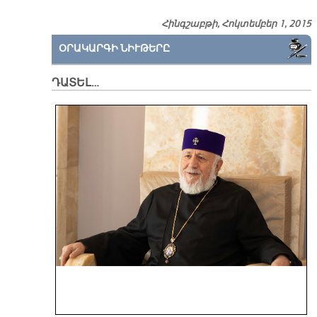
Հինգշաբթի, Հոկտեմբեր 1, 2015
ՕՐԱԿԱՐԳԻ ՆԻՒԹԵՐԸ
ԴԱՏԵԼ…