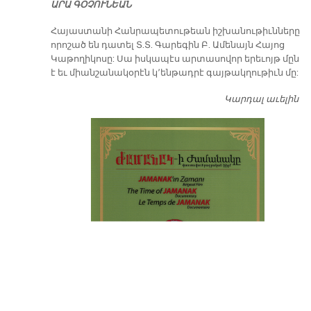
ԱՐԱ ԳՕՉՈՒՆԵԱՆ
​Հայաստանի Հանրապետութեան իշխանութիւնները
որոշած են դատել Տ.Տ. Գարեգին Բ. Ամենայն Հայոց
Կաթողիկոսը: Սա իսկապէս արտասովոր երեւոյթ մըն
է եւ միանշանակօրէն կ՚ենթադրէ գայթակղութիւն մը:
Կարդալ աւելին
Դ