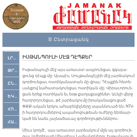
Շաբաթ
8,
Օգոստոս
2026
☰ Ընտրացանկ
ԻՍԹԱՆՊՈՒԼԻ ՄԷՋ ԴԷՊՔԵՐ
ԼՐԱՀՈՍ
Իս­թան­պու­լի մէջ այս ա­ռա­ւօտ ապ­րուե­ցաւ զգա­յա­
ԹՐՔԱՀԱՅ ԿԵԱՆՔ
ցունց դէպք մը։ Այս­պէս, Սուլ­թան­պէյ­լիի մէջ յար­ձա­կում
գոր­ծու­ե­ցաւ ոս­տի­կա­նա­տան մը վրայ։ Դէպ­քին հե­տե­
ԸՆԿԵՐԱՄՇԱԿՈՒԹԱՅԻՆ
ւան­քով նա­հա­տա­կուե­ցաւ ոս­տի­կան մը։ Վի­րա­ւո­րուե­
ցան ե­րեք ոս­տի­կան եւ եօթ քա­ղա­քա­ցի­ներ։ Ա­ւե­լի վերջ
ԵԿԵՂԵՑԱԿԱՆ
հա­ղոր­դուե­ցաւ, թէ յար­ձա­կու­մը ի­րա­կա­նա­ցու­ցած
ՓՔՔ­-ա­կան եր­կու ա­հա­բե­կիչ­նե­րը սպան­նուած են։ NTV-
ՀՈԳԵՄՏԱՒՈՐ
ի հա­ղոր­դում­նե­րով ա­պա­հո­վու­թեան ու­ժե­րը ձեռ­նար­
կած են նաեւ լայ­նա­ծա­ւալ գոր­ծո­ղու­թիւն­նե­րու։
ՀԱՐԹԱԿ
Միւս կող­մէ, այս ա­ռա­ւօտ յար­ձա­կում մըն ալ գոր­ծուե­
ցաւ Ա­մե­րի­կա­յի Միա­ցեալ Նա­հանգ­նե­րու Իս­թան­պու­լի