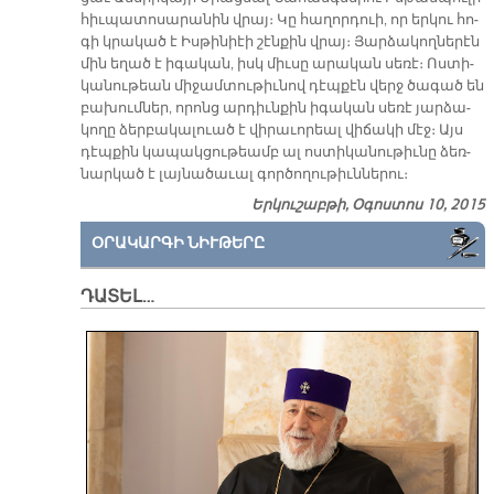
հիւ­պա­տո­սա­րա­նին վրայ։ Կը հա­ղոր­դուի, որ եր­կու հո­
գի կրա­կած է Իս­թի­նիէի շէն­քին վրայ։ Յար­ձա­կող­նե­րէն
մին ե­ղած է ի­գա­կան, իսկ միւ­սը ա­րա­կան սե­ռէ։ Ոս­տի­
կա­նու­թեան մի­ջամ­տու­թիւ­նով դէպ­քէն վերջ ծա­գած են
բա­խում­ներ, ո­րոնց ար­դիւն­քին ի­գա­կան սե­ռէ յար­ձա­
կո­ղը ձեր­բա­կա­լուած է վի­րա­ւո­րեալ վի­ճա­կի մէջ։ Այս
դէպ­քին կա­պակ­ցու­թեամբ ալ ոս­տի­կա­նու­թիւ­նը ձեռ­
նար­կած է լայ­նա­ծա­ւալ գոր­ծո­ղու­թիւն­նե­րու։
Երկուշաբթի, Օգոստոս 10, 2015
ՕՐԱԿԱՐԳԻ ՆԻՒԹԵՐԸ
ԴԱՏԵԼ…