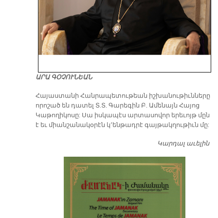
ԱՐԱ ԳՕՉՈՒՆԵԱՆ
​Հայաստանի Հանրապետութեան իշխանութիւնները
որոշած են դատել Տ.Տ. Գարեգին Բ. Ամենայն Հայոց
Կաթողիկոսը: Սա իսկապէս արտասովոր երեւոյթ մըն
է եւ միանշանակօրէն կ՚ենթադրէ գայթակղութիւն մը:
Կարդալ աւելին
Դ