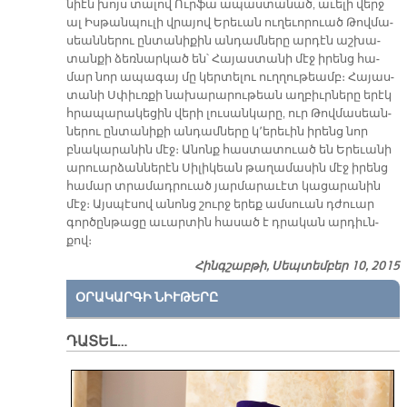
նիէն խոյս տա­լով Ուր­ֆա ա­պաս­տա­նած, ա­ւե­լի վերջ
ալ Իս­թան­պու­լի վրա­յով Ե­րե­ւան ու­ղե­ւո­րուած Թով­մա­
սեան­նե­րու ըն­տա­նի­քին ան­դամ­նե­րը ար­դէն աշ­խա­
տան­քի ձեռ­նար­կած են՝ Հա­յաս­տա­նի մէջ ի­րենց հա­
մար նոր ա­պա­գայ մը կեր­տե­լու ուղ­ղու­թեամբ։ Հա­յաս­
տա­նի Սփիւռ­քի նա­խա­րա­րու­թեան աղ­բիւր­նե­րը ե­րէկ
հրա­պա­րա­կե­ցին վե­րի լու­սան­կա­րը, ուր Թով­մա­սեան­
նե­րու ըն­տա­նի­քի ան­դամ­նե­րը կ՚ե­րե­ւին ի­րենց նոր
բնա­կա­րա­նին մէջ։ Ա­նոնք հաս­տա­տուած են Ե­րե­ւա­նի
ա­րուար­ձան­նե­րէն Սի­լի­կեան թա­ղա­մա­սին մէջ ի­րենց
հա­մար տրա­մադ­րուած յար­մա­րա­ւէտ կա­ցա­րա­նին
մէջ։ Այս­պէ­սով ա­նոնց շուրջ ե­րեք ամ­սուան դժուար
գոր­ծըն­թա­ցը ա­ւար­տին հա­սած է դրա­կան ար­դիւն­
քով։
Հինգշաբթի, Սեպտեմբեր 10, 2015
ՕՐԱԿԱՐԳԻ ՆԻՒԹԵՐԸ
ԴԱՏԵԼ…