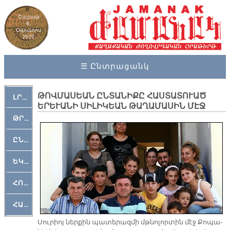
Շաբաթ
8,
Օգոստոս
2026
☰ Ընտրացանկ
ԹՈՎՄԱՍԵԱՆ ԸՆՏԱՆԻՔԸ ՀԱՍՏԱՏՈՒԱԾ
ԼՐԱՀՈՍ
ԵՐԵՒԱՆԻ ՍԻԼԻԿԵԱՆ ԹԱՂԱՄԱՍԻՆ ՄԷՋ
ԹՐՔԱՀԱՅ ԿԵԱՆՔ
ԸՆԿԵՐԱՄՇԱԿՈՒԹԱՅԻՆ
ԵԿԵՂԵՑԱԿԱՆ
ՀՈԳԵՄՏԱՒՈՐ
ՀԱՐԹԱԿ
Սու­րիոյ ներ­քին պա­տե­րազ­մի մթնո­լոր­տին մէջ Քո­պա­