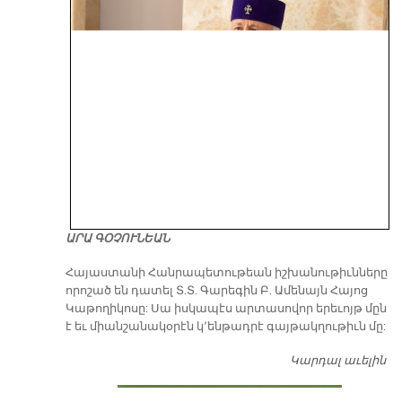
ԱՐԱ ԳՕՉՈՒՆԵԱՆ
​Հայաստանի Հանրապետութեան իշխանութիւնները
որոշած են դատել Տ.Տ. Գարեգին Բ. Ամենայն Հայոց
Կաթողիկոսը: Սա իսկապէս արտասովոր երեւոյթ մըն
է եւ միանշանակօրէն կ՚ենթադրէ գայթակղութիւն մը:
Կարդալ աւելին
Դ