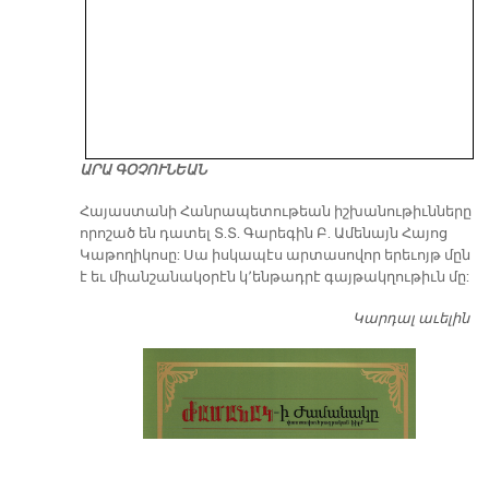
ԱՐԱ ԳՕՉՈՒՆԵԱՆ
​Հայաստանի Հանրապետութեան իշխանութիւնները
որոշած են դատել Տ.Տ. Գարեգին Բ. Ամենայն Հայոց
Կաթողիկոսը: Սա իսկապէս արտասովոր երեւոյթ մըն
է եւ միանշանակօրէն կ՚ենթադրէ գայթակղութիւն մը:
Կարդալ աւելին
Դ