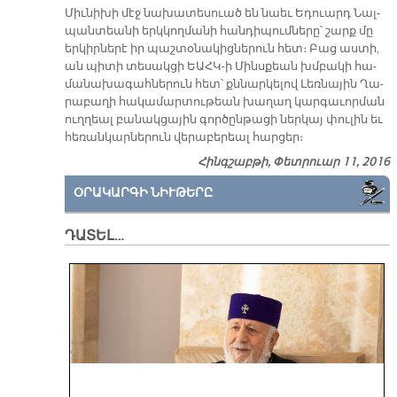
Միւ­նի­խի մէջ նա­խա­տե­սուած են նաեւ Ե­դուարդ Նալ­
պան­տեա­նի երկ­կող­մա­նի հան­դի­պում­նե­րը՝ շարք մը
եր­կիր­նե­րէ իր պաշ­տօ­նա­կից­նե­րուն հետ։ Բաց աս­տի,
ան պի­տի տե­սակ­ցի ԵԱՀԿ-ի Մինս­քեան խմբա­կի հա­
մա­նա­խա­գահ­նե­րուն հետ՝ քննար­կե­լով Լեռ­նա­յին Ղա­
րա­բա­ղի հա­կա­մար­տու­թեան խա­ղաղ կար­գա­ւոր­ման
ուղ­ղեալ բա­նակ­ցա­յին գոր­ծըն­թա­ցի ներ­կայ փու­լին եւ
հե­ռան­կար­նե­րուն վե­րա­բե­րեալ հար­ցեր։
Հինգշաբթի, Փետրուար 11, 2016
ՕՐԱԿԱՐԳԻ ՆԻՒԹԵՐԸ
ԴԱՏԵԼ…