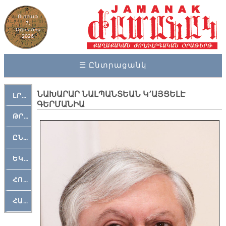
Ուրբաթ
7,
Օգոստոս
2026
☰ Ընտրացանկ
ՆԱԽԱՐԱՐ ՆԱԼՊԱՆՏԵԱՆ Կ՚ԱՅՑԵԼԷ
ԼՐԱՀՈՍ
ԳԵՐՄԱՆԻԱ
ԹՐՔԱՀԱՅ ԿԵԱՆՔ
ԸՆԿԵՐԱՄՇԱԿՈՒԹԱՅԻՆ
ԵԿԵՂԵՑԱԿԱՆ
ՀՈԳԵՄՏԱՒՈՐ
ՀԱՐԹԱԿ