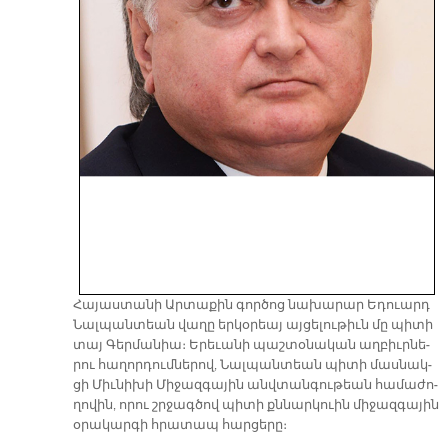
Հա­յաս­տա­նի Ար­տա­քին գոր­ծոց նա­խա­րար Ե­դուարդ
Նալ­պան­տեան վա­ղը եր­կօ­րեայ այ­ցե­լու­թիւն մը պի­տի
տայ Գեր­մա­նիա։ Ե­րե­ւա­նի պաշ­տօ­նա­կան աղ­բիւր­նե­
րու հա­ղոր­դում­նե­րով, Նալ­պան­տեան պի­տի մաս­նակ­
ցի Միւ­նի­խի Մի­ջազ­գա­յին անվ­տան­գու­թեան հա­մա­ժո­
ղո­վին, ո­րու շրջագ­ծով պի­տի քննար­կուին մի­ջազ­գա­յին
օ­րա­կար­գի հրատապ հար­ցե­րը։