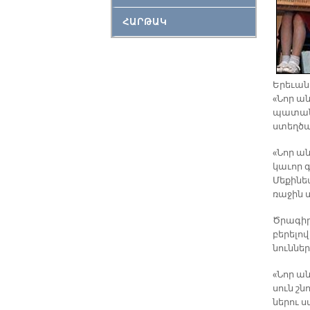
ՀԱՐԹԱԿ
Ե­րե­ւա
«Նոր ա­
պա­տա­նի
ստեղ­ծա­
«Նոր ա­ն
կա­ւոր գ
Մե­քի­նե
ռա­ջին 
Ծրա­գի­ր
բե­րե­լո
նուն­նե­
«Նոր ա­
սուն շն
նե­րու ս