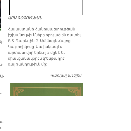
ԱՐԱ ԳՕՉՈՒՆԵԱՆ
​Հայաստանի Հանրապետութեան
իշխանութիւնները որոշած են դատել
Տ.Տ. Գարեգին Բ. Ամենայն Հայոց
մբ,
Կաթողիկոսը: Սա իսկապէս
արտասովոր երեւոյթ մըն է եւ
միանշանակօրէն կ՚ենթադրէ
գայթակղութիւն մը:
ա­
ա
Կարդալ աւելին
Դատել…
 Ա­
­
խ­
փ­