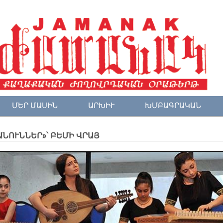
ՄԵՐ ՄԱՍԻՆ
ԱՐԽԻՒ
ԽՄԲԱԳՐԱԿԱՆ
ԱՆՈՒՆՆԵՐ»՝ ԲԵՄԻ ՎՐԱՅ