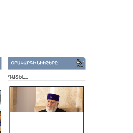
ՕՐԱԿԱՐԳԻ ՆԻՒԹԵՐԸ
ԴԱՏԵԼ…