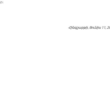
եր։
Հինգշաբթի, Յունիս 11, 2