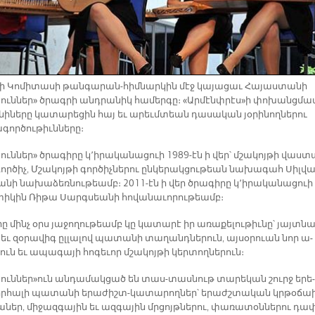
­նի Կո­մի­տա­սի թան­գա­րան-հիմ­նար­կին մէջ կա­յա­ցաւ Հա­յաս­տա­նի
նուն­ներ» ծրագ­րի անդ­րա­նիկ հա­մեր­գը։ «Ար­մէնփ­րէս»ի փո­խանց­մա
­նե­րը կա­տա­րե­ցին հայ եւ ա­րեւմ­տեան դա­սա­կան յօ­րի­նող­նե­րու
գոր­ծու­թիւն­նե­րը։
ուն­ներ» ծրա­գի­րը կ՚ի­րա­կա­նա­ցուի 1989-էն ի վեր՝ մշա­կոյ­թի վաս­տ
որ­ծիչ, Մշա­կոյ­թի գոր­ծիչ­նե­րու ըն­կե­րակ­ցու­թեան նա­խա­գահ Սիլ­վ
ա­նի նա­խա­ձեռ­նու­թեամբ։ 2011-էն ի վեր ծրա­գի­րը կ՚ի­րա­կա­նա­ցուի
տի­կին Ռի­թա Սարգ­սեա­նի հո­վա­նա­ւո­րու­թեամբ։
ը մինչ օրս յա­ջո­ղու­թեամբ կը կա­տա­րէ իր ա­ռա­քե­լու­թիւ­նը՝ յայտ­նա
վ եւ զօ­րա­վիգ ըլ­լա­լով պա­տա­նի տա­ղանդ­նե­րուն, այ­սօ­րուան նոր ա­
րուն եւ ա­պա­գա­յի հո­գե­ւոր մշա­կոյ­թի կեր­տող­նե­րուն։
նուն­ներ»ուն ան­դա­մակ­ցած են տաս-տաս­նութ տա­րե­կան շուրջ ե­րե­
որ­հա­լի պա­տա­նի ե­րա­ժիշտ-կա­տա­րող­ներ՝ ե­րաժշ­տա­կան կրթօ­ճա
ա­ներ, մի­ջազ­գա­յին եւ ազ­գա­յին մրցոյթ­նե­րու, փա­ռա­տօն­նե­րու դա