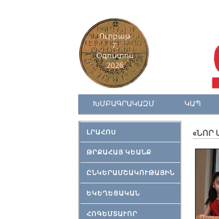
Ուրբաթ
7,
Օգոստոս
2026
ԽՄԲԱԳՐԱԿԱԶՄ
ԿԱՊ
ԼՐԱՀՈՍ
«ՆՈՐ 
ԹՐՔԱՀԱՅ ԿԵԱՆՔ
ԸՆԿԵՐԱՄՇԱԿՈՒԹԱՅԻՆ
ԵԿԵՂԵՑԱԿԱՆ
ՀՈԳԵՄՏԱՒՈՐ