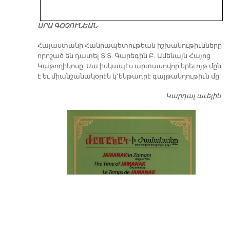
ԱՐԱ ԳՕՉՈՒՆԵԱՆ
​Հայաստանի Հանրապետութեան իշխանութիւնները
որոշած են դատել Տ.Տ. Գարեգին Բ. Ամենայն Հայոց
Կաթողիկոսը: Սա իսկապէս արտասովոր երեւոյթ մըն
է եւ միանշանակօրէն կ՚ենթադրէ գայթակղութիւն մը:
Կարդալ աւելին
Դ