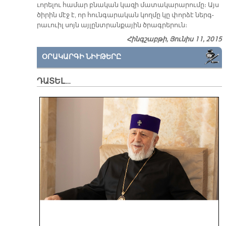
ւո­րե­լու հա­մար բնա­կան կա­զի մա­տա­կա­րա­րու­մը։ Այս
ծի­րին մէջ է, որ հուն­գա­րա­կան կող­մը կը փոր­ձէ ներգ­
րա­ւուիլ սոյն այ­լընտ­րան­քա­յին ծրագ­րե­րուն։
Հինգշաբթի, Յունիս 11, 2015
ՕՐԱԿԱՐԳԻ ՆԻՒԹԵՐԸ
ԴԱՏԵԼ…