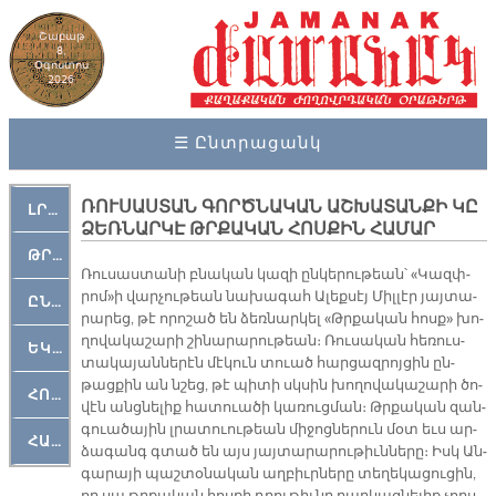
Շաբաթ
8,
Օգոստոս
2026
☰ Ընտրացանկ
ՌՈՒՍԱՍՏԱՆ ԳՈՐԾՆԱԿԱՆ ԱՇԽԱՏԱՆՔԻ ԿԸ
ԼՐԱՀՈՍ
ՁԵՌՆԱՐԿԷ ԹՐՔԱԿԱՆ ՀՈՍՔԻՆ ՀԱՄԱՐ
ԹՐՔԱՀԱՅ ԿԵԱՆՔ
Ռու­սաս­տա­նի բնա­կան կա­զի ըն­կե­րու­թեան՝ «Կազփ­
րոմ»ի վար­չու­թեան նա­խա­գահ Ա­լեք­սէյ Միլ­լէր յայ­տա­
ԸՆԿԵՐԱՄՇԱԿՈՒԹԱՅԻՆ
րա­րեց, թէ ո­րո­շած են ձեռ­նար­կել «Թրքա­կան հոսք» խո­
ղո­վա­կա­շա­րի շի­նա­րա­րու­թեան։ Ռու­սա­կան հե­ռուս­
ԵԿԵՂԵՑԱԿԱՆ
տա­կա­յան­նե­րէն մէ­կուն տուած հար­ցազ­րոյ­ցին ըն­
թաց­քին ան նշեց, թէ պի­տի սկսին խո­ղո­վա­կա­շա­րի ծո­
ՀՈԳԵՄՏԱՒՈՐ
վէն անց­նե­լիք հա­տուա­ծի կա­ռուց­ման։ Թրքա­կան զան­
գուա­ծա­յին լրա­տուու­թեան մի­ջոց­նե­րուն մօտ եւս ար­
ՀԱՐԹԱԿ
ձա­գանգ գտած են այս յայ­տա­րա­րու­թիւն­նե­րը։ Իսկ Ան­
գա­րա­յի պաշ­տօ­նա­կան աղ­բիւր­նե­րը տե­ղե­կա­ցու­ցին,