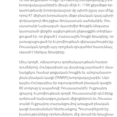
որ սա թրքա­կան հոս­քի դրու­թիւ­նը բաղ­կաց­նե­լիք չորս
խո­ղո­վա­կա­շար­նե­րէն միայն մէկն է։ 1100 քի­լօ­մեթր եր­
կա­րու­թեամբ խո­ղո­վա­կա­շար մը պի­տի ըլ­լայ այս մէ­կը,
ո­րով 47 մի­լիառ խո­րա­նարդ մեթր բնա­կան կազ պի­տի
փո­խադ­րուի Թուր­քիա-Յու­նաս­տան սահ­մա­նին։ Ռու­
սաս­տա­նի Նա­խա­գահ Վլա­տի­միր Փու­թին Ան­գա­րա
կա­տա­րած վեր­ջին այ­ցե­լու­թեան ըն­թաց­քին տե­ղե­կա­
ցու­ցած էր, որ ջնջած է Հա­րա­ւա­յին հոս­քի ծրա­գի­րը, որ
յա­ռա­ջա­ցու­ցած էր Եւ­րո­միու­թեան վե­րա­պա­հու­թիւ­նը։
Ռու­սա­կան կող­մի այդ ո­րոշ­ման զու­գա­հեռ հա­սուն­նալ
սկսած է ներ­կայ ծրա­գի­րը։
Միւս կող­մէ, «Ա­նա­տո­լու» գոր­ծա­կա­լու­թեան հա­ղոր­
դում­նե­րով, Հուն­գա­րիան ալ փա­փաք յայտ­նած է մաս­
նակ­ցե­լու հա­մար թրքա­կան հոս­քին եւ անդ­րա­նա­տո­
լեան բնա­կան կա­զի (TANAP) խո­ղո­վա­կա­շա­րին։ Ներ­
կա­յիս Հուն­գա­րիա իր օգ­տա­գոր­ծած բնա­կան կա­զին
80 տո­կո­սը կ՚ա­պա­հո­վէ Ռու­սաս­տա­նէն՝ Ուք­րայ­նոյ
վրա­յով։ Եւ­րո­միու­թեան կող­մէ Ռու­սաս­տա­նի դէմ ձեռք
առ­նուած նա­խազ­գու­շա­կան մի­ջոց­նե­րուն եւ Ռու­սաս­
տա­նի Ուք­րայ­նոյ տա­րան­ցու­մով ա­ռա­քած բնա­կան
կա­զի խա­փան­ման հե­տե­ւան­քով, Պու­տա­փեշ­տի իշ­
խա­նու­թիւն­նե­րը ո­րո­նում­նե­րու մէջ մտած են ե­րաշ­խա­