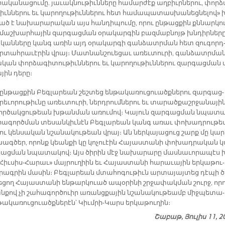
­րա­կա­նա­ցու­մը. յա­ւակ­նու­թիւն­նե­րը հա­մար­ժէք աղ­բիւր­նե­րու, փոր­
իւն­նե­րու եւ կա­րո­ղու­թիւն­նե­րու հետ հա­մա­պա­տաս­խա­նեց­նե­լով» 
ած է նա­խա­րա­րա­կան այս հան­դի­պու­մը, ո­րու ըն­թաց­քին քննար­կո
մաշ­խար­հա­յին զար­գաց­ման օ­րա­կար­գին բազ­մաբ­նոյթ խնդիր­նե­րը
ա­կան­նե­րը կանգ ա­ռին այդ օ­րա­կար­գի գան­ձատր­ման հետ զու­գորդ
­տահ­րա­ւէ­րին վրայ։ Մատ­նան­շուե­ցաւ ա­ռեւ­տու­րի, գան­ձատր­մա
­կան փոր­ձա­գի­տու­թիւն­նե­րու եւ կա­րո­ղու­թիւն­նե­րու զար­գաց­ման 
յին դե­րը։
 ըն­թաց­քին Բեգ­լա­րեան շեշ­տեց են­թա­կա­ռու­ցուածք­նե­րու զար­գաց­
ե­ւո­րու­թիւ­նը ա­ռեւ­տու­րի, ներդ­րում­նե­րու եւ տա­րած­քաշր­ջա­նա­յի
որ­ծակ­ցու­թեան խթան­ման ա­ռու­մով։ Կա­յուն զար­գաց­ման նպա­տ
ի­րա­գործ­ման տե­սան­կիւ­նէն Բեգ­լա­րեան կանգ ա­ռաւ փո­խադ­րու­թ
ու կեն­սա­կան նշա­նա­կու­թեան վրայ։ Ան ներ­կա­յա­ցուց շարք մը կա­ր
խագ­ծեր, ո­րոնք կեան­քի կը կո­չուէին Հա­յաս­տա­նի փո­խադ­րա­կան 
րաց­ման նպա­տա­կով։ Այս ծի­րին մէջ նա­խա­րա­րը մաս­նա­ւո­րա­պէս 
Հիւ­սիս-Հա­րաւ» մայ­րու­ղիին եւ Հա­յաս­տա­նի հա­րա­ւա­յին եր­կա­թու­
ծրագ­րին մա­սին։ Բեգ­լա­րեան մտա­հո­գու­թիւն ար­տա­յայ­տեց դէ­պի 
նե­ցող Հա­յաս­տա­նի են­թար­կուած ա­պօ­րի­նի շրջա­փակ­ման շուրջ, ո­ր
ան­քով չի շա­հա­գոր­ծուիր ա­ռանց­քա­յին նշա­նա­կու­թեամբ միջ­պե­տա­
ա­կա­ռու­ցուածք­նե­րէն՝ Կիւմ­րի-Կարս եր­կա­թու­ղին։
Շաբաթ, Յուլիս 11, 2