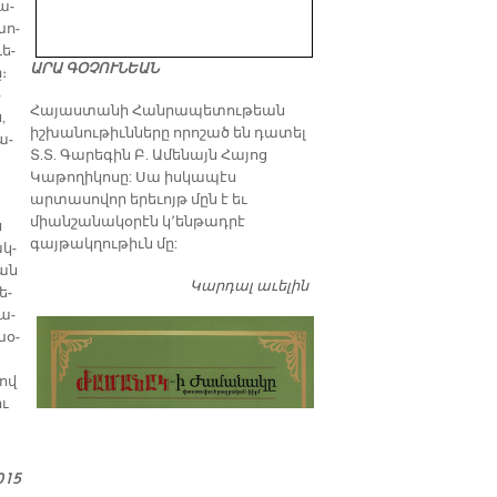
ձա­
խո­
ւե­
ԱՐԱ ԳՕՉՈՒՆԵԱՆ
։
­
​Հայաստանի Հանրապետութեան
ն,
իշխանութիւնները որոշած են դատել
ա­
Տ.Տ. Գարեգին Բ. Ամենայն Հայոց
Կաթողիկոսը: Սա իսկապէս
արտասովոր երեւոյթ մըն է եւ
միանշանակօրէն կ՚ենթադրէ
ն
գայթակղութիւն մը:
ակ­
եան
Կարդալ աւելին
Դատել…
ե­
կա­
խօ­
ծով
ու
015