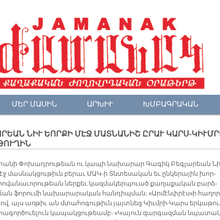
ՄԵՐ ՄԱՍԻՆ
ԱՐԽԻՒ
ԽՄԲԱԳՐԱԿԱՆ
ՐԵԱՆ ՆԻՒ ԵՈՐՔԻ ՄԷՋ ՄԱՏՆԱՆԻՇ ԸՐԱՒ ԿԱՐՍ-ԿԻՒՄՐ
ԹՈՒՂԻՆ
տա­նի Փո­խադ­րու­թեան ու կա­պի նա­խա­րար Գա­գիկ Բեգ­լա­րեան Նի
մէջ մաս­նակ­ցու­թիւն բե­րաւ ՄԱԿ-ի Տնտե­սա­կան եւ ըն­կե­րա­յին խոր­
 հո­վա­նա­ւո­րու­թեան ներ­քեւ կազ­մա­կեր­պուած քա­ղա­քա­կան բարձ­
ճան ֆո­րու­մի նա­խա­րա­րա­կան հան­դիպ­ման։ «Ար­մէնփրէս»ի հա­ղոր
րով, այս առ­թիւ ան մտա­հո­գու­թիւն յայտ­նեց Կիւմ­րի-Կարս եր­կա­թու
­հա­գոր­ծուե­լուն կա­պակ­ցու­թեամբ։ «Կա­յուն զար­գազ­ման նպա­տակ