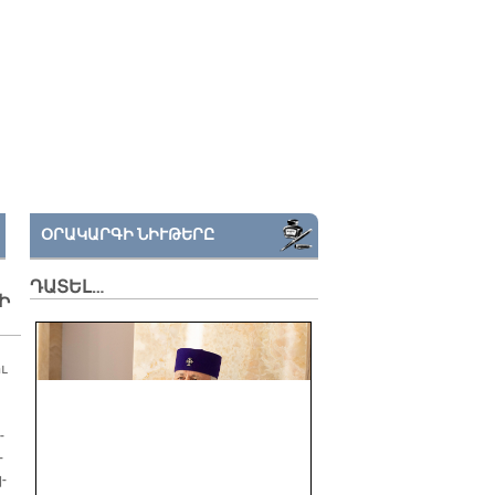
ՕՐԱԿԱՐԳԻ ՆԻՒԹԵՐԸ
ԴԱՏԵԼ…
Ի
ւ
­
­
­