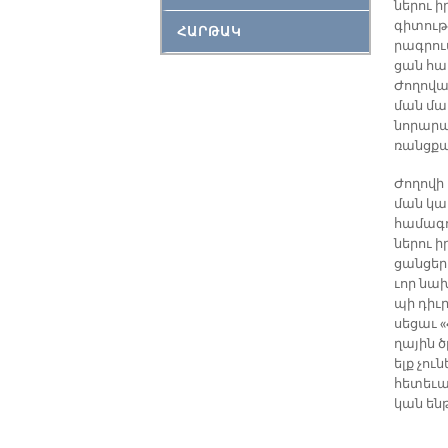
նե­րու ի
գի­տու­թ
ՀԱՐԹԱԿ
րագ­րու
ցան հա­
Ժո­ղո­վ
ման մար
նո­րա­րա
ռանց­քա­
Ժո­ղո­վի
ման կա­ր
հա­մա­գ
նե­րու 
ցան­ցե­ր
ւոր նա­
պի դիւ­
սե­ցաւ «
ղա­յին 
ելք չու­
հե­տե­ւ
կան են­թ