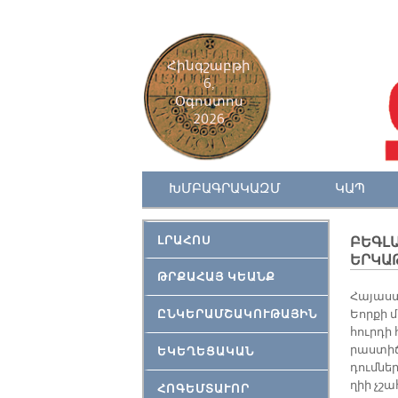
Հինգշաբթի
6,
Օգոստոս
2026
ԽՄԲԱԳՐԱԿԱԶՄ
ԿԱՊ
ԼՐԱՀՈՍ
ԲԵԳԼԱ
ԵՐԿԱ
ԹՐՔԱՀԱՅ ԿԵԱՆՔ
Հա­յաս­
ԸՆԿԵՐԱՄՇԱԿՈՒԹԱՅԻՆ
Եոր­քի 
հուր­դի
րաս­տի­
ԵԿԵՂԵՑԱԿԱՆ
դում­նե­
ղիի չշա
ՀՈԳԵՄՏԱՒՈՐ