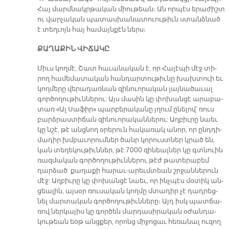
Հայ մարմ­նակր­թա­կան միու­թեան։ Ան որ­պէս ե­րա­ժիշտ
ու վար­չա­կան պա­տաս­խա­նա­տուու­թիւն ստանձ­նած
է տեղ­ւոյն հայ հա­մայն­քէն ներս։
ՔԱ­ՂԱ­ՔԻՆ ՎԻ­ՃԱ­ԿԸ
Միւս կող­մէ, Շատ հա­ւա­նա­կան է, որ Հա­լէ­պի մէջ տի­
րող հա­մե­մա­տա­կան հան­դար­տու­թիւ­նը խախ­տուի եւ
կող­մե­րը վե­րա­դառ­նան զի­նուո­րա­կան լայ­նա­ծա­ւալ
գոր­ծո­ղու­թիւն­նե­րու: Այս մա­սին կը փո­խան­ցէ ա­րա­բա­
տառ «Ալ Սա­ֆիր» պար­բե­րա­կա­նը յղում ը­նե­լով՝ ռուս
բարձ­րաս­տի­ճան զի­նուո­րա­կան­նե­րու: Աղ­բիւ­րը նաեւ
կը նշէ, թէ անց­նող օ­րե­րուն հա­կա­ռակ ա­նոր, որ ընդ­դի­
մա­դիր խմբա­ւո­րում­ներ ծանր կո­րուստ­ներ կրած են,
կան տե­ղե­կու­թիւն­ներ, թէ 7000 զի­նեալ­ներ կը գտնուին
ռազ­մա­կան գոր­ծո­ղու­թիւն­նե­րու թէժ թա­տե­րա­բեմ
դար­ձած քա­ղա­քի հա­րաւ-ա­րեւմ­տեան շրջան­նե­րուն
մէջ: Աղ­բիւ­րը կը փո­խան­ցէ նաեւ, որ ինչ­պէս մօ­տիկ ան­
ցեա­լին, այ­սօր ռու­սա­կան կող­մը մտա­դիր չէ դադ­րեց­
նել մար­տա­կան գոր­ծո­ղու­թիւն­նե­րը։ Այդ իսկ պատ­ճա­
ռով ներ­կա­յիս կը գոր­ծեն մարդ­ա­սի­րա­կան օ­ժան­դա­
կու­թեան եօթ անց­քեր, ո­րոնց մի­ջո­ցաւ հե­ռա­նալ ու­զող