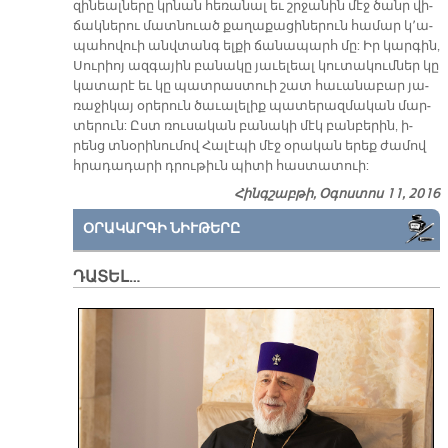
զի­նեալ­նե­րը կրնան հե­ռա­նալ եւ շրջա­նին մէջ ծանր վի­
ճակ­նե­րու մատ­նուած քա­ղա­քա­ցի­նե­րուն հա­մար կ՚ա­
պա­հո­վուի անվ­տանգ ել­քի ճա­նա­պարհ մը: Իր կար­գին,
Սու­րիոյ ազ­գա­յին բա­նա­կը յա­ւե­լեալ կու­տա­կում­ներ կը
կա­տա­րէ եւ կը պատ­րաս­տուի շատ հա­ւա­նա­բար յա­
ռա­ջի­կայ օ­րե­րուն ծա­ւա­լե­լիք պա­տե­րազ­մա­կան մար­
տե­րուն: Ըստ ռու­սա­կան բա­նա­կի մէկ բան­բե­րին, ի­
րենց տնօ­րի­նու­մով Հա­լէ­պի մէջ օ­րա­կան ե­րեք ժա­մով
հրա­դա­դա­րի դրու­թիւն պի­տի հաս­տա­տուի:
Հինգշաբթի, Օգոստոս 11, 2016
ՕՐԱԿԱՐԳԻ ՆԻՒԹԵՐԸ
ԴԱՏԵԼ…