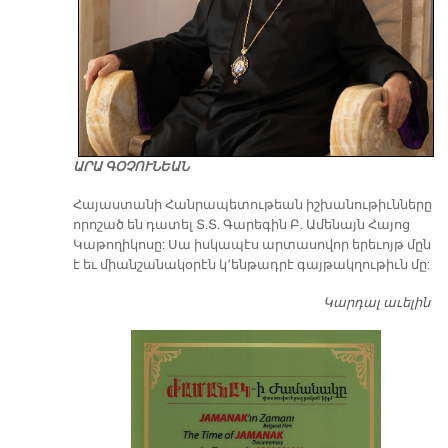
ԱՐԱ ԳՕՉՈՒՆԵԱՆ
​Հայաստանի Հանրապետութեան իշխանութիւնները
որոշած են դատել Տ.Տ. Գարեգին Բ. Ամենայն Հայոց
Կաթողիկոսը: Սա իսկապէս արտասովոր երեւոյթ մըն
է եւ միանշանակօրէն կ՚ենթադրէ գայթակղութիւն մը:
Կարդալ աւելին
Դ