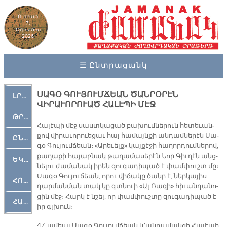
Ուրբաթ
7,
Օգոստոս
2026
☰ Ընտրացանկ
ՍԱԳՕ ԳՈՒՅՈՒՄՃԵԱՆ ԾԱՆՐՕՐԷՆ
ԼՐԱՀՈՍ
ՎԻՐԱՒՈՐՈՒԱԾ ՀԱԼԷՊԻ ՄԷՋ
ԹՐՔԱՀԱՅ ԿԵԱՆՔ
Հա­լէ­պի մէջ սաստ­կա­ցած բա­խում­նե­րուն հե­տե­ւան­
քով վի­րա­ւո­րուե­ցաւ հայ հա­մայն­քի ան­դամ­նե­րէն Սա­
ԸՆԿԵՐԱՄՇԱԿՈՒԹԱՅԻՆ
գօ Գու­յում­ճեան։ «Ա­րե­ւելք» կայ­քէ­ջի հա­ղոր­դում­նե­րով,
քա­ղա­քի հա­յաբ­նակ թա­ղա­մա­սե­րէն Նոր Գիւ­ղէն անց­
ԵԿԵՂԵՑԱԿԱՆ
նե­լու ժա­մա­նակ ի­րեն զու­գա­դի­պած է փամ­փուշտ մը։
Սա­գօ Գու­յու­ճեան, ո­րու վի­ճա­կը ծանր է, ներ­կա­յիս
ՀՈԳԵՄՏԱՒՈՐ
դար­ման­ման տակ կը գտնուի «Ալ Ռա­զի» հի­ւան­դա­նո­
ցին մէջ։ Հարկ է նշել, որ փամ­փուշ­տը զու­գա­դի­պած է
ՀԱՐԹԱԿ
իր գլխուն։
47-ա­մեայ Սա­գօ Գու­յում­ճեան կ՚ան­դա­մակ­ցի Հա­լէ­պի