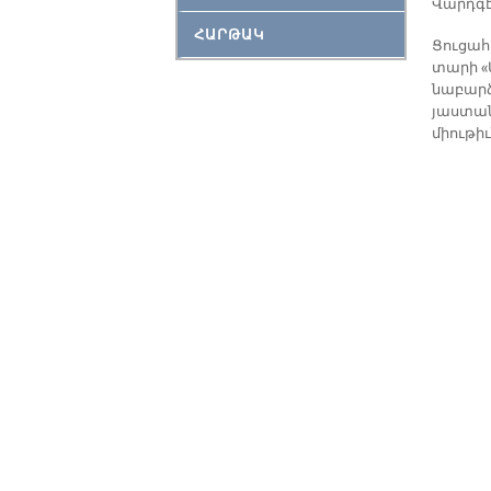
Վարդ­գէս
ՀԱՐԹԱԿ
Ցու­ցա­
տա­րի «
նա­բարձ
յաս­տա­ն
միու­թիւ