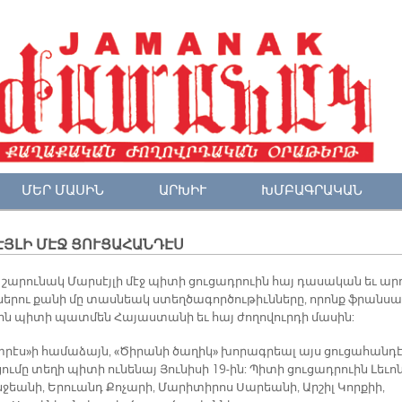
ՄԵՐ ՄԱՍԻՆ
ԱՐԽԻՒ
ԽՄԲԱԳՐԱԿԱՆ
ՅԼԻ ՄԷՋ ՑՈՒՑԱՀԱՆԴԷՍ
 շա­րու­նակ Մար­սէյ­լի մէջ պի­տի ցու­ցադ­րուին հայ դա­սա­կան եւ ար­
նե­րու քա­նի մը տաս­նեակ ստեղ­ծա­գոր­ծու­թիւն­նե­րը, ո­րոնք ֆրան­սա
ւին պի­տի պատ­մեն Հա­յաս­տա­նի եւ հայ ժո­ղո­վուր­դի մա­սին:
փ­րէս»ի հա­մա­ձայն, «Ծի­րա­նի ծա­ղիկ» խո­րագ­րեալ այս ցու­ցա­հան­դէ
ու­մը տե­ղի պի­տի ու­նե­նայ Յու­նի­սի 19-ին: Պի­տի ցու­ցադ­րուին Լե­ւո
­ջեա­նի, Ե­րուանդ Քո­չա­րի, Մա­րի­տի­րոս Սա­րեա­նի, Ար­շիլ Կոր­քիի,