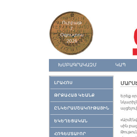
Ուրբաթ
7,
Օգոստոս
2026
ԽՄԲԱԳՐԱԿԱԶՄ
ԿԱՊ
ԼՐԱՀՈՍ
ՄԱՐՍԷ
ԹՐՔԱՀԱՅ ԿԵԱՆՔ
Ե­րեք օր
նկա­րիչ­
ԸՆԿԵՐԱՄՇԱԿՈՒԹԱՅԻՆ
այ­ցե­լո
«Ար­մէն
ԵԿԵՂԵՑԱԿԱՆ
սին բա­ց
Թու­թուն
ՀՈԳԵՄՏԱՒՈՐ