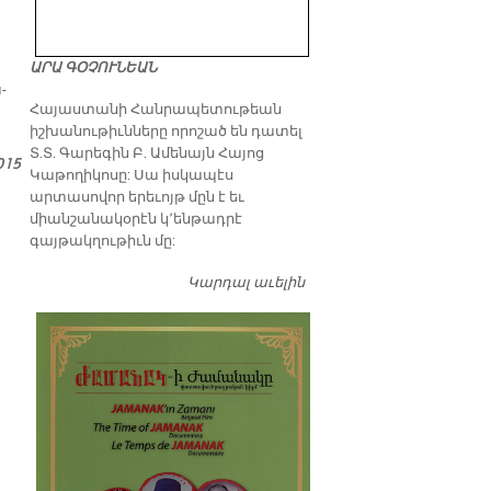
ԱՐԱ ԳՕՉՈՒՆԵԱՆ
­
​Հայաստանի Հանրապետութեան
իշխանութիւնները որոշած են դատել
Տ.Տ. Գարեգին Բ. Ամենայն Հայոց
015
Կաթողիկոսը: Սա իսկապէս
արտասովոր երեւոյթ մըն է եւ
միանշանակօրէն կ՚ենթադրէ
գայթակղութիւն մը:
Կարդալ աւելին
Դատել…