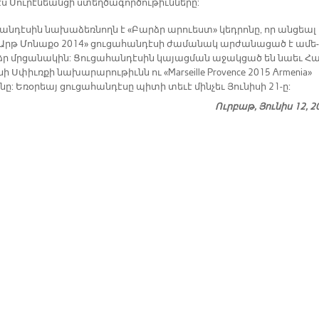
 Սու­րէ­նեան­ցի ստեղ­ծա­գոր­ծու­թիւն­նե­րը:
հան­դէ­սին նա­խա­ձեռ­նողն է «Բարձր ա­րուեստ» կեդ­րո­նը, որ ան­ցեալ
Արթ Մո­նա­քօ 2014» ցու­ցա­հան­դէ­սի ժա­մա­նակ ար­ժա­նա­ցած է ա­մե­
ր մրցա­նա­կին: Ցու­ցա­հան­դէ­սին կա­յաց­ման ա­ջակ­ցած են նաեւ Հա
ի Սփիւռ­քի նա­խա­րա­րու­թիւնն ու «Marseille Provence 2015 Armenia»
­նը: Ե­ռօ­րեայ ցու­ցա­հան­դէ­սը պի­տի տե­ւէ մին­չեւ Յու­նի­սի 21-ը:
Ուրբաթ, Յունիս 12, 2