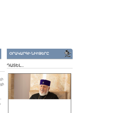
ՕՐԱԿԱՐԳԻ ՆԻՒԹԵՐԸ
ԴԱՏԵԼ…
դի
­ցի
­
ն