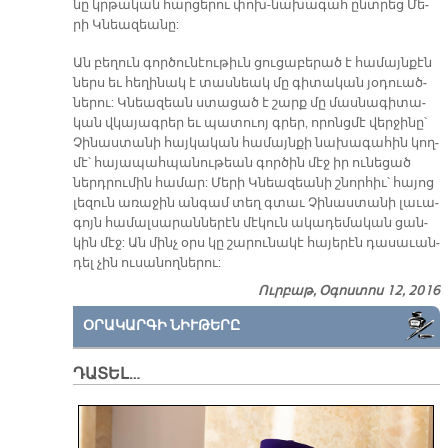
նը կրթա­կան հար­ցե­րու փոխ-նա­խա­գահ ընտ­րեց Մե­
րի Կնեա­զեա­նը:
Ան բե­ղուն գոր­ծու­նէու­թիւն ցու­ցա­բե­րած է հա­մայն­քէն
ներս եւ հե­ղի­նակ է տաս­նեակ մը գի­տա­կան յօ­դուած­
նե­րու: Կնե­ազեան ստա­ցած է շարք մը մաս­նա­գի­տա­
կան վկա­յագ­րեր եւ պա­տուոյ գրեր, ո­րոնց­մէ վեր­ջի­նը՝
Չի­նաս­տա­նի հայ­կա­կան հա­մայն­քի նա­խա­գա­հին կող­
մէ՝ հա­յա­պահ­պա­նու­թեան գոր­ծին մէջ իր ու­նե­ցած
ներդ­րու­մին հա­մար: Մե­րի Կնեա­զեա­նի շնոր­հիւ՝ հա­յոց
լե­զուն ա­ռա­ջին ան­գամ տեղ գտաւ Չի­նաս­տա­նի լա­ւա­
գոյն հա­մալ­սա­րան­նե­րէն մէ­կուն ա­կա­դե­մա­կան ցան­
կին մէջ: Ան մինչ օրս կը շա­րու­նա­կէ հա­յե­րէն դա­սա­ւան­
դել չին ու­սա­նող­նե­րու:
Ուրբաթ, Օգոստոս 12, 2016
ՕՐԱԿԱՐԳԻ ՆԻՒԹԵՐԸ
ԴԱՏԵԼ…