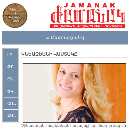
Կիրակի
9,
Օգոստոս
2026
☰ Ընտրացանկ
ԿՆԵԱԶԵԱՆԻ ՎԱՍՏԱԿԸ
ԼՐԱՀՈՍ
ԹՐՔԱՀԱՅ ԿԵԱՆՔ
ԸՆԿԵՐԱՄՇԱԿՈՒԹԱՅԻՆ
ԵԿԵՂԵՑԱԿԱՆ
ՀՈԳԵՄՏԱՒՈՐ
ՀԱՐԹԱԿ
Չի­նաս­տա­նի հայ­կա­կան հա­մայն­քի գոր­ծա­դիր մար­մի­