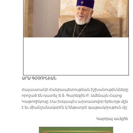
ԱՐԱ ԳՕՉՈՒՆԵԱՆ
​Հայաստանի Հանրապետութեան իշխանութիւնները
որոշած են դատել Տ.Տ. Գարեգին Բ. Ամենայն Հայոց
Կաթողիկոսը: Սա իսկապէս արտասովոր երեւոյթ մըն
է եւ միանշանակօրէն կ՚ենթադրէ գայթակղութիւն մը:
Կարդալ աւելին
Դ