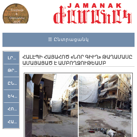
Շաբաթ
8,
Օգոստոս
2026
☰ Ընտրացանկ
ՀԱԼԷՊԻ ՀԱՅԱՀՈԾ «ՆՈՐ ԳԻՒՂ» ԹԱՂԱՄԱՍԸ
ԼՐԱՀՈՍ
ԱՄԱՅԱՑԱԾ Է ԱՄԲՈՂՋՈՒԹԵԱՄԲ
ԹՐՔԱՀԱՅ ԿԵԱՆՔ
ԸՆԿԵՐԱՄՇԱԿՈՒԹԱՅԻՆ
ԵԿԵՂԵՑԱԿԱՆ
ՀՈԳԵՄՏԱՒՈՐ
ՀԱՐԹԱԿ