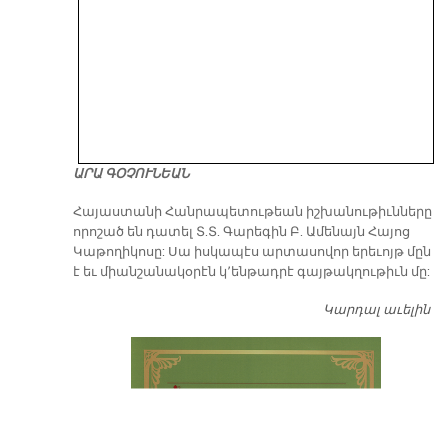
ԱՐԱ ԳՕՉՈՒՆԵԱՆ
​Հայաստանի Հանրապետութեան իշխանութիւնները
որոշած են դատել Տ.Տ. Գարեգին Բ. Ամենայն Հայոց
Կաթողիկոսը: Սա իսկապէս արտասովոր երեւոյթ մըն
է եւ միանշանակօրէն կ՚ենթադրէ գայթակղութիւն մը:
Կարդալ աւելին
Դ