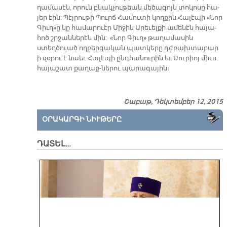
ղա­մա­սէն, ո­րուն բնակ­չու­թեան մե­ծա­գոյն տո­կո­սը հա­
յեր էին: Պէյ­րու­թի Պուրճ Հա­մու­տի կող­քին Հա­լէ­պի «Նոր
Գիւ­ղ­»ը կը հա­մա­րուէր Մի­ջին Ա­րե­ւել­քի ա­մե­նէն հա­յա­
հոծ շրջան­նե­րէն մին: «Նոր Գիւղ» թաղամասին
ստեղծուած ողբերգական պատկերը դժբախտաբար
ի զօրու է նաեւ Հալէպի ընդհանուրին եւ Սուրիոյ միւս
հայաշատ քաղաք-ներու պարագային։
Շաբաթ, Դեկտեմբեր 12, 2015
ՕՐԱԿԱՐԳԻ ՆԻՒԹԵՐԸ
ԴԱՏԵԼ…