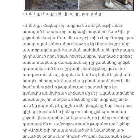
«Արեւելք» կայքէջին վրայ կը կարդանք.-
«Ա­րե­ւել­ք» Հա­լէ­պի իր աղ­բիւ­րէն տե­ղե­կու­թիւն­ներ
ստա­ցած է մօ­տա­ւոր ան­ցեա­լի հա­յա­հոծ «Նոր Գիւ­ղ»
շրջա­նին մա­սին: Ըստ մեր աղբ­բիւ­րին «Նոր Գիւ­ղ­»ը կամ
ա­րա­բա­կան ա­նուա­նու­մով «Հայ Ալ Մի­տա­ն» շրջա­նը
պա­տե­րազ­մա­կան հատ­ման սահ­մա­նա­յին գիծ ըլ­լա­լու
ընդ­հա­նուր դրու­թեան հե­տե­ւան­քով դար­ձած է գրե­թէ
ան­մար­դաբ­նակ: Հա­յաբ­նակ այդ շրջանն­նե­րը գրե­թէ
դա­տար­կուած են ու շրջա­նի բնա­կիչ­նե­րը կա՛մ փո­
խադրուած են այլ վայ­րեր եւ կամ ալ երկ­րէն ընդ­հան­
րա­պէս հե­ռա­ցած: Հա­յաբ­նակ բնա­կա­րան­նե­րուն մե­
ծա­մաս­նու­թիւ­նը թա­լա­նուած է եւ տու­նե­րը կը
գտնուին անմ­խի­թար վի­ճա­կի մը մէջ: Ա­կա­նա­տես­նե­րէ
ստա­նա­լով իր տե­ղե­կու­թիւն­նե­րը մեր աղ­բիւ­րը նոյն­
պէս կը յայտ­նէ, թէ քիչ չեն այն դէպ­քե­րը, երբ հայ բնա­
կիչ­ներ փոր­ձած են ի­րենց տու­նե­րը քննե­լու հա­մար
շրջան վե­րա­դառ­նալ եւ նկա­տած, որ ի­րենց տու­նե­րը
դա­տարկ են ու ամ­բող­ջու­թեամբ թա­լա­նուած: Նշենք,
որ «Ա­րե­ւել­ք»ի հրա­պա­րա­կած սոյն նկար­նե­րը առ­
նուած են օ­րերս «Նոր Գիւ­ղ­»ի «Պուրճ» ճա­շա­րա­նի թա­