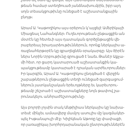
չամն ալ մաս կը կազ­մէ այս դա­տա­կան նա­խա­ձեռ­նու­
թեան հա­մար ստեղ­ծուած յանձ­նա­խում­բին, իբր այդ
սոյն տե­սակ­ցու­թիւ­նը ու­նե­ցած է աշ­խա­տան­քա­յին
բնոյթ։
Ա­րամ Ա. Կա­թո­ղի­կոս այս օ­րե­րուն կ՚այ­ցե­լէ Ա­մե­րի­կա­յի
Միա­ցեալ Նա­հանգ­ներ։ Ու­ղե­ւո­րու­թեան ըն­թաց­քին ան
մօ­տէն կը հե­տե­ւի այս դա­տա­կան գոր­ծըն­թա­ցին վե­
րա­բե­րեալ ի­րա­դար­ձու­թիւն­նե­րուն, ո­րոնք ներ­կա­յիս ա­
ռաջ­նա­հեր­թօ­րէն կը զբա­ղեց­նեն օ­րա­կար­գը։ Այս ծի­րէն
ներս Նո­րին Սրբու­թիւ­նը զրու­ցած է նաեւ Թա­նէր Աք­չա­
մի հետ, որ ցարդ կա­տա­րուած աշ­խա­տան­քին կա­
պակ­ցու­թեամբ կա­տա­րած է դրա­կան ար­ժե­ւո­րում­ներ։
Իր կար­գին, Ա­րամ Ա. Կա­թո­ղի­կոս ընդգ­ծած է վեր­ջին
շա­բաթ­նե­րուն ըն­թաց­քին տե­ղի ու­նե­ցած զար­գա­ցում­
նե­րուն յատ­կան­շա­կան ե­րե­ւոյթ­նե­րը եւ կա­րե­ւո­րու­
թեամբ շեշ­տած է աշ­խա­տանք­նե­րը նոյն թա­փով շա­
րու­նա­կե­լու անհ­րա­ժեշ­տու­թիւ­նը։
Այս բո­լո­րի լոյ­սին տակ Ան­թի­լիաս ներ­կա­յիս կը նա­խա­
տե­սէ մին­չեւ ամ­սա­վերջ մամ­լոյ ա­սու­լիս մը կազ­մա­կեր­
պել Իս­թան­պու­լի մէջ։ Կի­լի­կեան Ա­թո­ռը կը փա­փա­քի,
որ յա­ռա­ջի­կայ խորհր­դա­րա­նա­կան ընտ­րու­թիւն­նե­րէն