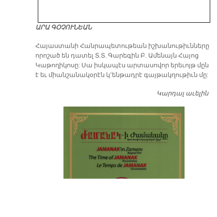
ԱՐԱ ԳՕՉՈՒՆԵԱՆ
​Հայաստանի Հանրապետութեան իշխանութիւնները
որոշած են դատել Տ.Տ. Գարեգին Բ. Ամենայն Հայոց
Կաթողիկոսը: Սա իսկապէս արտասովոր երեւոյթ մըն
է եւ միանշանակօրէն կ՚ենթադրէ գայթակղութիւն մը:
Կարդալ աւելին
Դ