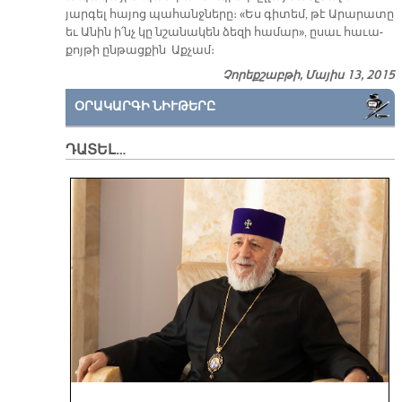
յարգել հա­յոց պահանջները։ «Ես գի­տեմ, թէ Արարատը
եւ Ա­նին ի՛նչ կը նշանակեն ձե­զի համար», ըսաւ հա­ւա­­
քոյթի ընթացքին Աքչամ։
Չորեքշաբթի, Մայիս 13, 2015
ՕՐԱԿԱՐԳԻ ՆԻՒԹԵՐԸ
ԴԱՏԵԼ…