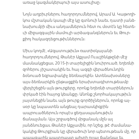
ա­ռաջ կազ­մա­կեր­պուի այս ա­սու­լի­սը։
Նոյն աղ­բիւր­նե­րու հա­ղոր­դում­նե­րով, Ա­րամ Ա. Կա­թո­ղի­
կոս մշտա­կան կա­պի մէջ կը գտնուի նաեւ դա­տի յանձ­
նա­խում­բի միւս ան­դամ­նե­րուն հետ ու մօ­տէն կը հե­տե­
ւի մի­ջազ­գա­յին մա­մու­լի ար­ձա­գանգ­նե­րուն եւ Թուր­
քիոյ հա­կազ­դե­ցու­թիւն­նե­րուն։
Միւս կողմէ, «Ազատութիւն» ռա­տիօ­կայանի
հաղորդումներով, Թանէր Աք­չամ Ուաշինկթընի մէջ
մաս­նակ­ցեցաւ 2015-ի տարելիցին նուիրուած, ե­ղեռնի
զոհերու յիշատակին եւ հայ ազ­գի վերածնունդին
ձօնուած եզ­րա­փակիչ ձեռնարկին։ Ատենախօսները
այս ձեռնարկին ընթացքին երախ­տա­գիտու­թեամբ
վերյիշեցին այն թուր­քե­րը, որոնք եղեռնի տարիներուն
փրկած էին հայոց կեանքը։ Անոնք շնոր­հակալութիւն
յայտնեցին նաեւ այն թուրք գործիչներուն, որոնք այ­
սօր կը նպաստեն անցեալ դարաս­կիզ­բին
ապրուածներուն որպէս ցեղաս­պա­նութիւն
ճանաչման։ Այս շրջագ­ծով մրցանակ մըն ալ
յանձնուեցաւ Թա­նէր Աքչամին, որ նշեց, թէ ժամա­նա­
կակից Թուրքիան կը վերածուի նոր պե­տու­թեան մը, որ
ապագային պատ­րաստ պիտի ըլլայ ճանչ­նալ եւ