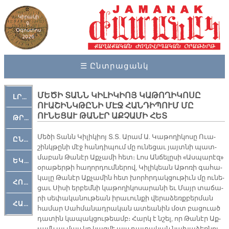
Կիրակի
9,
Օգոստոս
2026
☰ Ընտրացանկ
ՄԵԾԻ ՏԱՆՆ ԿԻԼԻԿԻՈՅ ԿԱԹՈՂԻԿՈՍԸ
ԼՐԱՀՈՍ
ՈՒԱՇԻՆԿԹԸՆԻ ՄԷՋ ՀԱՆԴԻՊՈՒՄ ՄԸ
ՈՒՆԵՑԱՒ ԹԱՆԷՐ ԱՔՉԱՄԻ ՀԵՏ
ԹՐՔԱՀԱՅ ԿԵԱՆՔ
Մե­ծի Տանն Կի­լի­կիոյ Տ.Տ. Ա­րամ Ա. Կա­թո­ղի­կո­սը Ո­ւա­
ԸՆԿԵՐԱՄՇԱԿՈՒԹԱՅԻՆ
շինկ­թը­նի մէջ հան­դի­պում մը ու­նե­ցաւ յայտ­նի պատ­
մա­բան Թա­նէր Աք­չա­մի հետ։ Լոս Ան­ճե­լը­սի «Աս­պա­րէզ»
ԵԿԵՂԵՑԱԿԱՆ
օ­րա­թեր­թի հա­ղոր­դում­նե­րով, Կի­լի­կեան Ա­թո­ռի գա­հա­
կա­լը Թա­նէր Աք­չա­մին հետ խորհրդակ­ցու­թիւն մը ու­նե­
ՀՈԳԵՄՏԱՒՈՐ
ցաւ Սի­սի եր­բեմ­նի կա­թո­ղի­կո­սա­րա­նի եւ Մայր տա­ճա­
րի սե­փա­կա­նու­թեան ի­րա­ւուն­քի վե­րա­ձեռք­բեր­ման
ՀԱՐԹԱԿ
հա­մար Սահ­մա­նադ­րա­կան ա­տեա­նին մօտ բա­ցուած
դա­տին կա­պակ­ցու­թեամբ։ Հարկ է նշել, որ Թա­նէր Աք­