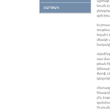
պրոն­զէ
նումն էր
ՀԱՐԹԱԿ
ընդգրկ­
գրի ի­ր
Եւ­րոա­ս
ռու­թեամ
ե­ղած է 
մեա­կի 
նա­կա­կ
«Ար­մէն
այս մա­
թեան հիմ
կեն­սա­
Փրոֆ. Լե
կեդ­րո­
Հե­տա­զ
հնա­գոյն
յէն, Էս­
զախիս­տ
Ու­սում