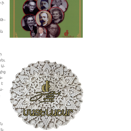
-­ի
Թ-­
են
ի
աեւ
 Ա­
կից
թ­
 է
ա­
ը
յն
 ե­