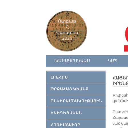
Ուրբաթ
7,
Օգոստոս
2026
ԽՄԲԱԳՐԱԿԱԶՄ
ԿԱՊ
ԼՐԱՀՈՍ
ՀԱՅԵՐ
ԻՐԵՆ
ԹՐՔԱՀԱՅ ԿԵԱՆՔ
Քո­փեն­հ
ԸՆԿԵՐԱՄՇԱԿՈՒԹԱՅԻՆ
կան նմոյ
Ըստ arm
ԵԿԵՂԵՑԱԿԱՆ
Հա­յաս­տ
ւած մար
ՀՈԳԵՄՏԱՒՈՐ