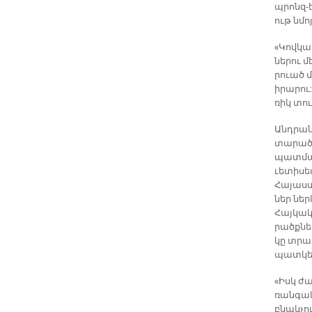
պրոնզ­-
ութ նմոյ
«Կով­կա­
նե­րու 
րուած մ
ի­րարու
ռիկ տուե
Անդ­րա­
տա­րած­ք
պատմակա
ւե­տի­սե
Հա­յաս­տ
ներ ներ­
Հայ­կա­
րածք­նե­
կը տրա­
պատ­կեր
«Իսկ ժա­
ռան­գա­կ
բնակ­չու