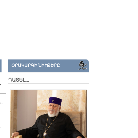
ՕՐԱԿԱՐԳԻ ՆԻՒԹԵՐԸ
ԴԱՏԵԼ…
Ն
ա­
ն
­