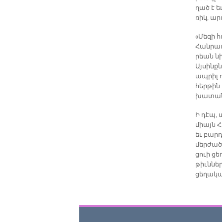
ղած է եւ
ռիկ, ար­
«Մեզի հ
Հանրապե
րեան նի
Այ­սինք
ապ­րիլ ո
հեր­թին 
խա­տանք
Ի դէպ, 
միայն Հա
եւ բար­դ
մեր­ժած
ցո­ւի ց
թիւն­նե
ցե­ղա­կա