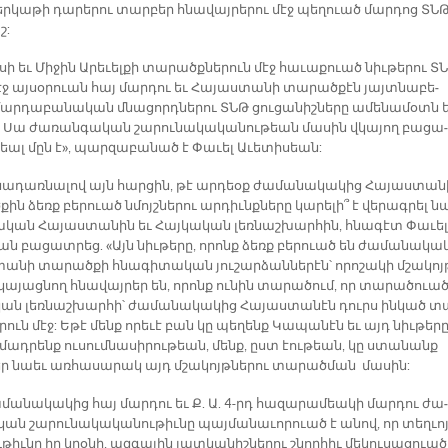
եր­կա­թի դա­րե­րու տար­բեր հնա­վայ­րե­րու մէջ պե­ղուած մար­դոց ՏՆԹ
շ:
սի եւ Մի­ջին Ա­րե­ւել­քի տա­րածք­նե­րուն մէջ հա­ւա­քուած նիւ­թե­րու ՏՆ
մէջ այ­սօ­րուան հայ մար­դու եւ Հա­յաս­տա­նի տա­րած­քէն յայտ­նա­բե­
ար­դա­բա­նա­կան մնա­ցորդ­նե­րու ՏՆԹ ցու­ցա­նիշ­ները ա­մե­նա­մօտն 
: Սա ժա­ռան­գա­կան շա­րու­նա­կա­կա­նու­թեան մա­սին վկա­յող բա­ցա­
ալ մըն է»,­ պար­զա­բա­նած է Փա­ւել Ա­ւե­տի­սեա­ն:
նա­դառ­նա­լով այն հար­ցին, թէ ար­դեօք ժա­մա­նա­կա­կից Հա­յաս­տա­ն
ին ձեռք բե­րուած նմոյշ­նե­րու ար­դիւնք­նե­րը կա­րե­լի՞ է վե­րագ­րել ն
ն Հա­յաս­տա­նին եւ Հայ­կա­կան լեռ­նաշ­խար­հին, հնա­գէտ Փա­ւել
ա­ն բա­ցատ­րեց. «Այն նիւ­թե­րը, որոնք ձեռք բե­րուած են ժա­մա­նա­կա­
ա­նի տա­րած­քի հնա­գի­տա­կան յու­շար­ձան­նե­րէն՝ ո­րո­շա­կի մշա­կոյ
կա­յաց­նող հնա­վայ­րեր են, ո­րոնք ու­նին տա­րած­ում, ո­ր տա­րա­ծուած
կան լեռ­նաշ­խար­հի՝ ժա­մա­նա­կա­կից Հա­յաս­տա­նէն դուրս ին­կած տ
րուն մէջ: Ե­թէ մենք ո­րե­ւէ բան կը պե­ղենք Կա­պա­նէն եւ այդ նիւ­թե­ր
մադ­րենք ու­սում­նա­սի­րու­թեան, մենք, ըստ էու­թեան, կը ստա­նանք
 նաեւ առ­հա­սա­րակ այդ մշա­կոյթ­նե­րու տա­րած­ման մա­սին:
մա­նա­կա­կից հայ մար­դու եւ Ք­. Ա. 4-­րդ հա­զա­րա­մեա­կի մար­դու ժա­
ան շա­րու­նա­կա­կա­նու­թիւ­նը պայ­մա­նա­ւո­րուած է անով, որ տե­ղւո
­թիւ­նը իր կրօ­նի, ազ­գա­յին յատ­կա­նիշ­նե­րու շնոր­հիւ մե­կու­սա­ցուած