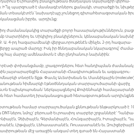
 դա­րուն Եւ­րոա­սիո­յ բնակ­չու­թեան ծննդա­կան նկա­րագ­րի վեր­հա­
: Ի՞նչ պար­զո­ւած է մաս­նա­գէտ­նե­րու քա­նա­կի, տա­րած­քի եւ նիւ­թե­
ման տե­սա­կէ­տէն՝ նա­խա­դէ­պը չու­նե­ցող գի­տա­հե­տա­զօ­տա­կան ծր
ա­կա­նաց­ման իբ­րեւ ար­դիւնք:
իոյ ժա­մա­նա­կա­կից տա­րած­քի բո­լոր հա­սա­րա­կու­թիւն­նե­րուն, բա­
բ Սար­տի­նիոյ եւ Սի­կի­լիոյ բնա­կիչ­նե­րուն, կեն­սա­բա­նա­կան նախ­ն
Ք­. Ա. 4-­րդ հա­զա­րա­մեա­կի վեր­ջա­ւո­րու­թե­նէն մին­չեւ 2-րդ հա­զա­րա­
վեր­ջը ապ­րած մար­դը: Իսկ իր ծննդա­բա­նա­կան նկա­րա­գ­րով՝ ժա­մա
ից հայ մար­դը ա­մե­նա­մօտն է մեր ընդ­հա­նուր նախ­նիին:
փ­րէս»ի փո­խանց­մամբ, լրագ­րող­նե­րու հետ հան­դիպ­ման ժա­մա­նակ
սին յայ­տա­րա­րե­ցին Հայաստանի Հնա­գի­տու­թեան եւ ազ­գագ­րու­
­նար­կի տնօ­րէն Տքթ. Փա­ւել Ա­ւե­տի­սեա­ն եւ Մասն­իկա­յին (moleculer
բա­նու­թեան հիմ­նար­կի էթ­նօծնն­դա­կան տար­րա­լու­ծա­րա­նի վա­րիչ
­ւոն Ե­պիս­կո­պո­սեա­ն՝ ներ­կա­յաց­նե­լով Քո­փեն­հա­կի հա­մալ­սա­րա­նի
նին հետ հա­մա­տեղ ի­րա­կա­նա­ցու­ցած հե­տա­զօ­տու­թեան ար­դիւնք­նե­
օ­տու­թեան հա­մար տար­րա­լու­ծա­կան քննու­թեան են­թար­կուած է 1
 DNT­-նե­րու նմոյշ՝ բե­րուած Եւ­րոա­սիոյ տար­բեր շրջան­նե­րէ՝ Դա­նիա
թո­նիա­յէն, Չե­խիա­յէն, Գեր­մա­նիա­յէն, Հուն­գա­րիա­յէն, Ի­տա­լիա­յէն, Ղ
ա­նէն, Լիթ­վա­յէն, Լե­հա­սա­տա­նէն, Ռո­ւսաստանէն եւ Զուի­ցե­րիա­յէ
­նա­սի­րու­թեան մէջ ա­ռա­ջին ան­գամ տեղ գտած են Հա­յաս­տա­նի