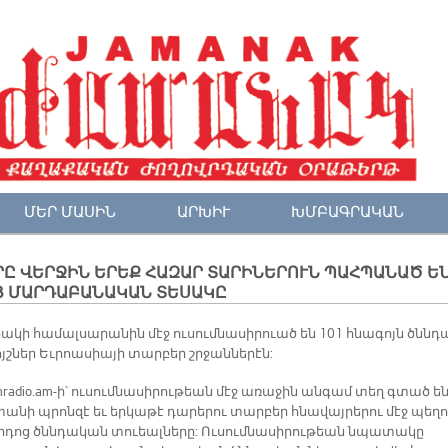
ՄԵՐ ՄԱՍԻՆ
ԱՐԽԻՒ
ԽՄԲԱԳՐԱԿԱՆ
Ը ՎԵՐՋԻՆ ԵՐԵՔ ՀԱԶԱՐ ՏԱՐԻՆԵՐՈՒՆ ՊԱՀՊԱՆԱԾ Ե
Ց ՄԱՐԴԱԲԱՆԱԿԱՆ ՏԵՍԱԿԸ
ա­կի հա­մալ­սա­րա­նին մէջ ու­սում­նա­սի­րո­ւած են 101 հնա­գոյն ծննդ
շ­ներ Եւ­րոա­սիա­յի տար­բեր շրջան­նե­րէն:
radio.am-ի՝ ու­սում­նա­սի­րու­թեան մէջ ա­ռա­ջին ան­գամ տեղ գտած ե
ա­նի պրոն­զէ եւ երկա­թէ դա­րե­րու տար­բեր հնա­վայ­րե­րու մէջ պե­ղո
­դոց ծննդա­կան տո­ւեալ­նե­րը: Ու­սում­նա­սի­րու­թեան նպա­տա­կը