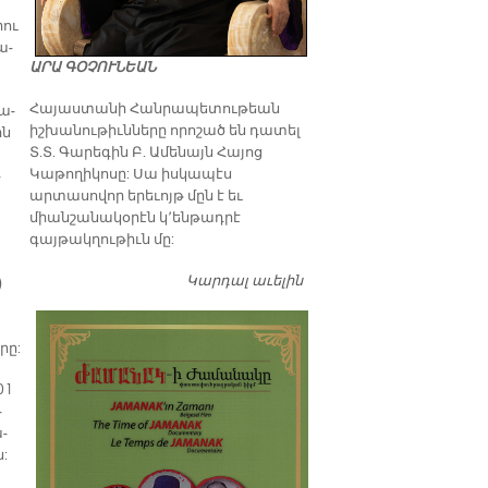
րու
ա­
ԱՐԱ ԳՕՉՈՒՆԵԱՆ
​Հայաստանի Հանրապետութեան
ցա­
իշխանութիւնները որոշած են դատել
ին
Տ.Տ. Գարեգին Բ. Ամենայն Հայոց
Կաթողիկոսը: Սա իսկապէս
­
արտասովոր երեւոյթ մըն է եւ
միանշանակօրէն կ՚ենթադրէ
գայթակղութիւն մը:
Կարդալ աւելին
Դատել…
)
րը:
01
­
ա­
ն: