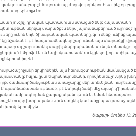
 զան­գուա­ծա­բար չէ ձու­լուած այլ ժո­ղո­վուրդ­նե­րու հետ, ին­չ որ բա­
տա­կարգ ե­րե­ւոյթ է»։
ա­մար յու­զիչ, դրա­կան պա­տաս­խան ստա­ցած ենք: Հայաստանի
տութեան ներ­կայ տա­րած­քէն ներս յայ­տա­նա­բե­րո­ւած պրոն­զէ 
ւ­թերը ու­նին նոյն ծինաբանական պատ­կե­րը, զոր մենք ու­նինք այ­սօ
ն՝ կը նշանակէ, թէ հա­զա­րա­մեակ­ներ շա­րու­նակ այս տա­րած­քի վրա
ւ այ­սօր ալ շա­րու­նա­կել ապ­րիլ մար­դա­բա­նա­կան նոյն տե­սա­կը», ի
ընդգ­ծած է Փրո­ֆ. Լե­ւոն Ե­պիս­կո­պո­սեա­ն՝ ա­ւելց­նե­լով, որ ա­սի­կա աշ
­նե­րու սկիզբն է:
տա­րա­ծաշր­ջա­նի եր­կիր­նե­րէն այս հե­տա­զօ­տու­թեան մաս­նակ­ցած է
­յաս­տա­նը: Ին­չու, ըստ Ե­պիս­կո­պո­սեա­նի, ո­րով­հե­տեւ չու­նինք խն
ոյթ: Հա­մա­գոր­ծակ­ցու­թեան ա­ռա­ջար­կը մեր ա­րե­ւե­լեան հա­րե­ւա­ն
 է՝ պատ­ճա­ռա­բա­նու­թեամբ, թէ Ատր­պէյ­ճա­նի մէջ այ­սօր կ՚ի­րա­կա­
ե­ղա­կան ամ­րապնդ­ման քա­ղա­քա­կա­նու­թիւն եւ նման հե­տա­զօ­տու­
­րով չեն ու­զեր խտրա­կա­նու­թիւն մտցնել կամ անջր­պետ յա­ռա­ջաց­նե
ն խում­բե­րու մի­ջեւ:
Շաբաթ, Յունիս 13, 2