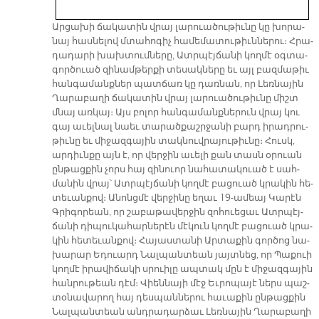
Ար­ցա­խի ճա­կա­տին վրայ լա­րուա­ծու­թիւ­նը կը խո­րա­
նայ հաս­նե­լով մտա­հո­գիչ հա­մե­մա­տու­թիւն­նե­րու։ Հրա­
դա­դա­րի խախ­տում­նե­րը, Ատր­պէյ­ճա­նի կող­մէ օգ­տա­
գոր­ծուած զի­նամ­թեր­քի տե­սակ­նե­րը եւ այլ բազ­մա­թիւ
հան­գա­մանք­ներ պատ­ճառ կը դառ­նան, որ Լեռ­նա­յին
Ղա­րա­բա­ղի ճա­կա­տին վրայ լա­րուա­ծու­թիւ­նը միշտ
մնայ առ­կայ։ Այս բո­լոր հան­գա­մանք­նե­րուն վրայ կու
գայ ա­ւել­նալ նաեւ տա­րած­քաշր­ջա­նի բարդ ի­րադ­րու­
թիւ­նը եւ մի­ջազ­գա­յին տակ­նուվ­րա­յու­թիւ­նը։ Հուսկ,
ար­դիւն­քը այն է, որ վեր­ջին ա­ւե­լի քան տասն օ­րուան
ըն­թաց­քին չորս հայ զի­նուոր նա­հա­տա­կուած է սահ­
մա­նին վրայ՝ Ատր­պէյ­ճա­նի կող­մէ բա­ցուած կրա­կին հե­
տե­ւան­քով։ Ա­նոնց­մէ վեր­ջի­նը ե­ղաւ 19-ա­մեայ Կա­րէն
Գրի­գո­րեան, որ շա­բա­թա­վեր­ջին զո­հուե­ցաւ Ատր­պէյ­
ճա­նի դի­պու­կա­հար­նե­րէն մէ­կուն կող­մէ բա­ցուած կրա­
կին հե­տե­ւան­քով։ Հա­յաս­տա­նի Ար­տա­քին գոր­ծոց նա­
խա­րար Ե­դուարդ Նալ­պան­տեան յայտ­նեց, որ Պա­քուի
կող­մէ ի­րա­վի­ճա­կի սրուի­լը ապ­տակ մըն է մի­ջազ­գա­յին
հան­րու­թեան դէմ։ Վիեն­նա­յի մէջ Եւ­րո­պա­յէ ներս պաշ­
տօ­նա­վա­րող հայ դես­պան­նե­րու հա­ւա­քին ըն­թաց­քին
Նալ­պան­տեան անդ­րա­դար­ձաւ Լեռ­նա­յին Ղա­րա­բա­ղի