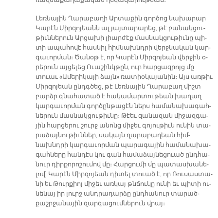
ռազ­մա­քա­ղա­քա­կան ղե­կա­վա­րու­թեան։
Լեռ­նա­յին Ղա­րա­բա­ղի Ար­տա­քին գոր­ծոց նա­խա­րար
Կա­րէն Միր­զո­յեանն ալ յայ­տա­րա­րեց, թէ բա­նակ­ցու­
թիւն­նե­րուն Ար­ցա­խի լիար­ժէք մաս­նակ­ցու­թիւ­նը պի­
տի ա­պա­հո­վէ հաս­նիլ հիմ­նախնդ­րի վերջ­նա­կան կար­
գա­ւոր­ման։ Ծա­նօթ է, որ Կա­րէն Միր­զո­յեան վեր­ջին օ­
րե­րուն այ­ցե­լեց Ո­ւա­շինկ­թըն, ուր հար­ցազ­րոյց մը
տուաւ «Ա­մե­րի­կա­յի ձայն» ռա­տիօ­կա­յա­նին։ Այս առ­թիւ
Միր­զո­յեան ընդգ­ծեց, թէ Լեռ­նա­յին Ղա­րա­բաղ միշտ
բարձր գնա­հա­տած է հա­կա­մար­տու­թեան խա­ղաղ
կար­գա­ւոր­ման գոր­ծըն­թա­ցէն ներս հա­մա­նա­խա­գահ­
նե­րուն մաս­նակ­ցու­թիւ­նը։ Թէեւ զա­նա­զան մի­ջազ­գա­
յին հար­ցե­րու շուրջ ա­նոնց մի­ջեւ գո­յու­թիւն ու­նին տա­
րա­ձայ­նու­թիւն­ներ, սա­կայն ղա­րա­բա­ղեան հիմ­
նախնդ­րի կար­գա­ւոր­ման պա­րա­գա­յին հա­մա­նա­խա­
գահ­նե­րը հան­դէս կու գան հա­մա­ձայ­նե­ցուած ընդ­հա­
նուր դիր­քո­րո­շու­մով մը։ Հար­ցու­մի մը պա­տաս­խա­նե­
լով՝ Կա­րէն Միր­զո­յեան դի­տել տուած է, որ Ռու­սաս­տա­
նի եւ Թուր­քիոյ մի­ջեւ առ­կայ թնճու­կը ու­նի եւ պի­տի ու­
նե­նայ իր լուրջ անդ­րա­դար­ձը ընդ­հա­նուր տա­րած­
քաշր­ջա­նա­յին զար­գա­ցում­նե­րուն վրայ։