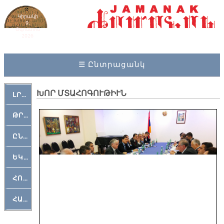
Կիրակի
9,
Օգոստոս
2026
☰ Ընտրացանկ
ԽՈՐ ՄՏԱՀՈԳՈՒԹԻՒՆ
ԼՐԱՀՈՍ
ԹՐՔԱՀԱՅ ԿԵԱՆՔ
ԸՆԿԵՐԱՄՇԱԿՈՒԹԱՅԻՆ
ԵԿԵՂԵՑԱԿԱՆ
ՀՈԳԵՄՏԱՒՈՐ
ՀԱՐԹԱԿ