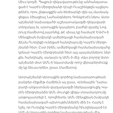
Միւս կող­մէ, Պա­քուի ղե­կա­վա­րու­թիւ­նը ան­հանգս­տա­
ցած է Կա­րէն Միր­զո­յեա­նի դէ­պի Ո­ւա­շինկ­թըն այ­ցե­լու­
թե­նէն, ո­րու ըն­թաց­քին ան ձեռ­նար­կի մըն ալ մաս­նակ­
ցե­ցաւ Միա­ցեալ Նա­հանգ­նե­րու Գոնկ­րէ­սէն ներս։ Ատր­
պէյ­ճա­նի նա­խա­գա­հի աշ­խա­տա­կազ­մի ղե­կա­վա­րի
տե­ղա­կալ եւ ար­տա­քին կա­պե­րու բաժ­նի վա­րիչ Նով­
րուզ Մա­մե­տով յայտ­նեց, թէ սխալ կը հա­մա­րէ ԵԱՀԿ-ի
Մինս­քեան խմբա­կի ա­մե­րի­կա­ցի հա­մա­նա­խա­գահ
Ճէյմս Ո­ւոր­լի­քի ու­նե­ցած հան­դի­պու­մը Կա­րէն Միր­զո­
յեա­նի հետ։ Ըստ ի­րեն, ա­մե­րի­կա­ցի հա­մա­նա­խա­գա­հը
կրնար Կա­րէն Միր­զո­յեա­նի հետ այլ պայ­ման­նե­րու ներ­
քեւ հան­դի­պիլ, սա­կայն ոչ ԱՄՆ-ի մէջ։ «Այս բո­լո­րը Ատր­
պէյ­ճա­նի մօտ ԱՄՆ-ի նկատ­մամբ ո­րոշ վե­րա­բեր­մունք
մը կը ձե­ւա­ւո­րեն», ը­սաւ Մա­մե­տով։
Ատր­պէյ­ճա­նի Ար­տա­քին գոր­ծոց նա­խա­րա­րու­թեան
բան­բեր Հիք­մէթ Հա­ճիեւն ալ ը­սաւ. «Լեռ­նա­յին Ղա­րա­
բա­ղի ան­ջատ­ման վար­չա­կազ­մի ներ­կա­յա­ցու­ցիչ Կա­
րէն Միր­զո­յեա­նին ԱՄՆ մուտ­քի վի­զա տրա­մադ­րու­մը
ան­թոյ­լատ­րե­լի է, ո­րով­հե­տեւ ԱՄՆ Մինս­քեան խմբա­կի
հա­մա­նա­խա­գահ պե­տու­թիւն­նե­րէն մին է»։ Հարկ է
նշել, որ Ո­ւոր­լիք Կա­րէն Միր­զո­յեա­նը հիւ­րըն­կա­լած էր
ԱՄՆ-ի Ար­տա­քին գոր­ծոց նա­խա­րա­րու­թեան մէջ։