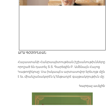
ԱՐԱ ԳՕՉՈՒՆԵԱՆ
​Հայաստանի Հանրապետութեան իշխանութիւնները
որոշած են դատել Տ.Տ. Գարեգին Բ. Ամենայն Հայոց
Կաթողիկոսը: Սա իսկապէս արտասովոր երեւոյթ մըն
է եւ միանշանակօրէն կ՚ենթադրէ գայթակղութիւն մը:
Կարդալ աւելին
Դ