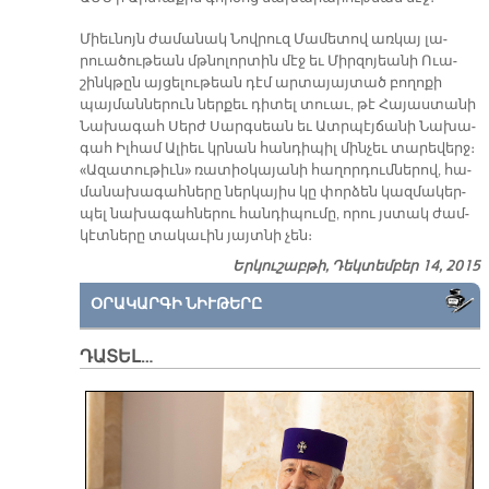
Միեւ­նոյն ժա­մա­նակ Նով­րուզ Մա­մե­տով առ­կայ լա­
րուա­ծու­թեան մթնո­լոր­տին մէջ եւ Միր­զո­յեա­նի Ո­ւա­
շինկ­թըն այ­ցե­լու­թեան դէմ ար­տա­յայ­տած բո­ղո­քի
պայ­ման­նե­րուն ներ­քեւ դի­տել տուաւ, թէ Հա­յաս­տա­նի
Նա­խա­գահ Սերժ Սարգ­սեան եւ Ատր­պէյ­ճա­նի Նա­խա­
գահ Իլ­համ Ա­լիեւ կրնան հան­դի­պիլ մին­չեւ տա­րե­վերջ։
«Ա­զա­տու­թիւն» ռա­տիօ­կա­յա­նի հա­ղոր­դում­նե­րով, հա­
մա­նա­խա­գահ­նե­րը ներ­կա­յիս կը փոր­ձեն կազ­մա­կեր­
պել նա­խա­գահ­նե­րու հան­դի­պու­մը, ո­րու յստակ ժամ­
կէտ­նե­րը տա­կա­ւին յայտ­նի չեն։
Երկուշաբթի, Դեկտեմբեր 14, 2015
ՕՐԱԿԱՐԳԻ ՆԻՒԹԵՐԸ
ԴԱՏԵԼ…