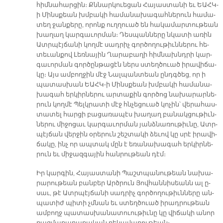
հիմ­նա­հար­ցին։ Քննար­կուե­ցան Հա­յաս­տա­նի եւ ԵԱՀԿ-
ի Մինս­քեան խմբա­կի հա­մա­նա­խա­գահ­նե­րուն հա­մա­
տեղ ջան­քե­րը, ո­րոնք ուղ­ղուած են հա­կա­մար­տու­թեան
խա­ղաղ կար­գա­ւոր­ման։ Դես­պան­նե­րը նկա­տի ա­ռին
Ատր­պէյ­ճա­նի կող­մէ սադ­րիչ գոր­ծո­ղու­թիւն­նե­րու հե­
տե­ւան­քով Լեռ­նա­յին Ղա­րա­բա­ղի հիմ­նախնդ­րի կար­
գա­ւոր­ման գոր­ծըն­թա­ցէն ներս ստեղ­ծուած ի­րա­վի­ճա­
կը։ Այս ամ­բող­ջին մէջ Նալ­պան­տեան ընդգ­ծեց, որ ի
պա­տաս­խան ԵԱՀԿ-ի Մինս­քեան խմբա­կի հա­մա­նա­
խա­գահ եր­կիր­նե­րու ար­տա­քին գոր­ծոց նա­խա­րար­նե­
րուն կող­մէ Պելկ­րա­տի մէջ հնչե­ցուած կո­չին՝ վե­րա­հաս­
տա­տել հար­ցի բա­ցա­ռա­պէս խա­ղաղ բա­նակ­ցու­թիւն­
նե­րու մի­ջո­ցաւ կար­գա­ւոր­ման յանձ­նա­ռու­թիւ­նը, Ատր­
պէյ­ճան վեր­ջին օ­րե­րուն շեշ­տա­կի ձե­ւով կը սրէ ի­րա­վի­
ճա­կը, ինչ որ ապ­տակ մըն է ե­ռա­նա­խա­գահ եր­կիր­նե­
րուն եւ մի­ջազ­գա­յին հան­րու­թեան դէմ։
Իր կար­գին, Հա­յաս­տա­նի Պաշտ­պա­նու­թեան նա­խա­
րա­րու­թեան բան­բեր Արծ­րուն Յով­հան­նի­սեանն ալ ը­
սաւ, թէ Ատր­պէյ­ճա­նի սադ­րիչ գոր­ծո­ղու­թիւն­նե­րը ան­
պա­տիժ պի­տի չմնան եւ ստեղ­ծուած ի­րադ­րու­թեան
ամ­բողջ պա­տաս­խա­նա­տուու­թիւ­նը կը վի­ճա­կի ա­նոր