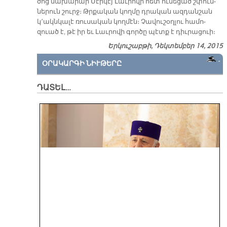
ծոց նա­խա­րար Սէր­կէյ Լաւ­րո­վի հետ ու­նե­ցած շփում­
նե­րուն շուրջ։ Թրքա­կան կող­մը դրա­կան ազ­դան­շան
կ՚ակն­կա­լէ ռու­սա­կան կող­մէն։ Չա­վու­շօղ­լու հա­մո­
զուած է, թէ իր եւ Լաւ­րո­վի գոր­ծը պէտք է դիւ­րա­ցուի։
Երկուշաբթի, Դեկտեմբեր 14, 2015
ՕՐԱԿԱՐԳԻ ՆԻՒԹԵՐԸ
ԴԱՏԵԼ…