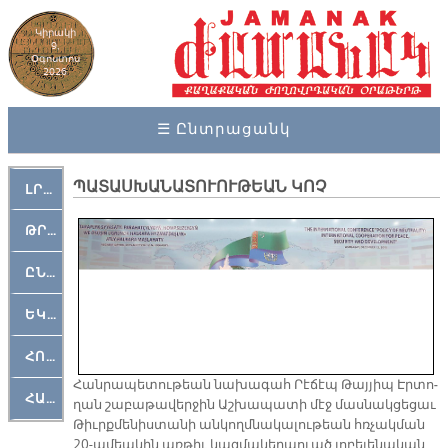
Կիրակի
9,
Օգոստոս
2026
☰ Ընտրացանկ
ՊԱՏԱՍԽԱՆԱՏՈՒՈՒԹԵԱՆ ԿՈՉ
ԼՐԱՀՈՍ
ԹՐՔԱՀԱՅ ԿԵԱՆՔ
ԸՆԿԵՐԱՄՇԱԿՈՒԹԱՅԻՆ
ԵԿԵՂԵՑԱԿԱՆ
ՀՈԳԵՄՏԱՒՈՐ
Հան­րա­պե­տու­թեան նա­խա­գահ Րէ­ճէպ Թայ­յիպ Էր­տո­
ՀԱՐԹԱԿ
ղան շա­բա­թա­վեր­ջին Աշ­խա­պա­տի մէջ մաս­նակ­ցե­ցաւ
Թիւրք­մե­նիս­տա­նի ան­կողմ­նա­կա­լու­թեան հռչակ­ման
20-ա­մեա­կին առ­թիւ կազ­մա­կեր­պուած յո­բե­լե­նա­կան