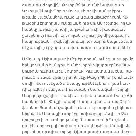
գա­գա­թա­ժո­ղո­վին։ Թիւրք­մե­նիս­տա­նի Նա­խա­գահ
Կուր­պան­կու­լի Պեր­տի­մու­հա­մէ­տո­վի տան­տի­րու­
թեամբ կազ­մա­կեր­պուած այս գա­գա­թա­ժո­ղո­վին ըն­
թաց­քին Էր­տո­ղան ու­նե­ցաւ ե­լոյթ մը։ Ան շեշ­տեց, որ ա­
հա­բեկ­չու­թիւ­նը պի­տի յաղ­թա­հա­րուի միաս­նա­կան
ջան­քե­րով։ Ուս­տի, Էր­տո­ղան կոչ ուղ­ղեց մի­ջազ­գա­յին
հան­րու­թեան՝ որ­պէս­զի առ­կայ դժուա­րին կա­ցու­թեան
մէջ ա­ւե­լի լուրջ պա­տաս­խա­նա­տուու­թիւն ստանձ­նէ։
Մինչ այդ, Աշ­խա­պա­տի մէջ Էր­տո­ղան ու­նե­ցաւ շարք մը
երկ­կող­մա­նի հան­դի­պում­ներ, ո­րոնք կա­րե­ւոր նշա­նա­
կու­թիւն ու­նին նաեւ Թուր­քիա-Ռու­սաս­տան առ­կայ լա­
րուա­ծու­թեան մթնո­լոր­տին մէջ։ Բա­ցի Պեր­տի­մու­հա­մէ­
տո­վի հետ ու­նե­ցած տե­սակ­ցու­թե­նէն, Էր­տո­ղան հան­
դի­պում­ներ ու­նե­ցաւ Վրաս­տա­նի Նա­խա­գահ Կէոր­կի
Մարկ­վե­լաշ­վի­լիի, Ի­րա­նի Ա. փոխ-նա­խա­գահ Ի­սաք Ճի­
հան­կի­րիի եւ Փա­քիս­տա­նի Վար­չա­պետ Նա­ւազ Շե­րի­
ֆի հետ։ Յատ­կան­շա­կան էր նաեւ Էր­տո­ղա­նի ըն­կե­րա­
կից­նե­րէն Ար­տա­քին գոր­ծոց նա­խա­րար Մեւ­լիւտ Չա­
վու­շօղ­լուի տե­սակ­ցու­թիւ­նը Ռու­սաս­տա­նի Դաշ­նակ­
ցա­յին խոր­հուր­դի նա­խա­գահ Վա­լեն­թի­նա Մաթ­վիեն­
քո­յի հետ, որ գլխա­ւո­րեց Աշ­խա­պա­տի գա­գա­թա­ժո­ղո­