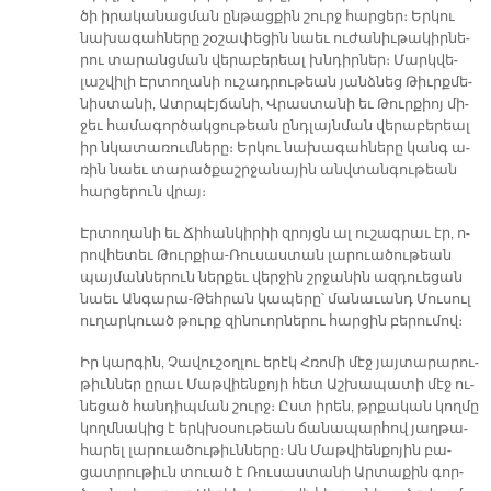
ծի ի­րա­կա­նաց­ման ըն­թաց­քին շուրջ հար­ցեր։ Եր­կու
նա­խա­գահ­նե­րը շօ­շա­փե­ցին նաեւ ու­ժա­նիւ­թա­կիր­նե­
րու տա­րանց­ման վե­րա­բե­րեալ խնդիր­ներ։ Մարկ­վե­
լաշ­վի­լի Էր­տո­ղա­նի ու­շադ­րու­թեան յանձ­նեց Թիւրք­մե­
նիս­տա­նի, Ատր­պէյ­ճա­նի, Վրաս­տա­նի եւ Թուր­քիոյ մի­
ջեւ հա­մա­գոր­ծակ­ցու­թեան ընդ­լայն­ման վե­րա­բե­րեալ
իր նկա­տա­ռում­նե­րը։ Եր­կու նա­խա­գահ­նե­րը կանգ ա­
ռին նաեւ տա­րած­քաշր­ջա­նա­յին անվ­տան­գու­թեան
հար­ցե­րուն վրայ։
Էր­տո­ղա­նի եւ Ճի­հան­կի­րիի զրոյցն ալ ու­շագ­րաւ էր, ո­
րով­հե­տեւ Թուր­քիա-Ռու­սաս­տան լա­րուա­ծու­թեան
պայ­ման­նե­րուն ներ­քեւ վեր­ջին շրջա­նին ազ­դուե­ցան
նաեւ Ան­գա­րա-Թեհ­րան կա­պե­րը՝ մա­նա­ւանդ Մու­սուլ
ու­ղար­կուած թուրք զի­նուոր­նե­րու հար­ցին բե­րու­մով։
Իր կար­գին, Չա­վու­շօղ­լու ե­րէկ Հռո­մի մէջ յայ­տա­րա­րու­
թիւն­ներ ը­րաւ Մաթ­վիեն­քո­յի հետ Աշ­խա­պա­տի մէջ ու­
նե­ցած հան­դիպ­ման շուրջ։ Ըստ ի­րեն, թրքա­կան կող­մը
կողմ­նա­կից է երկ­խօ­սու­թեան ճա­նա­պար­հով յաղ­թա­
հա­րել լա­րուա­ծու­թիւն­նե­րը։ Ան Մաթ­վիեն­քո­յին բա­
ցատ­րու­թիւն տուած է Ռու­սաս­տա­նի Ար­տա­քին գոր­