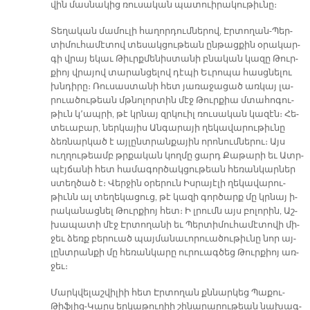
վին մաս­նա­կից ռու­սա­կան պա­տուի­րա­կու­թիւ­նը։
Տե­ղա­կան մա­մու­լի հա­ղոր­դում­նե­րով, Էր­տո­ղան-Պեր­
տի­մու­հա­մէ­տով տե­սակ­ցու­թեան ըն­թաց­քին օ­րա­կար­
գի վրայ ե­կաւ Թիւրք­մե­նիս­տա­նի բնա­կան կա­զը Թուր­
քիոյ վրա­յով տա­րան­ցե­լով դէ­պի Եւ­րո­պա հասց­նե­լու
խնդի­րը։ Ռու­սաս­տա­նի հետ յա­ռա­ջա­ցած առ­կայ լա­
րուա­ծու­թեան մթնո­լոր­տին մէջ Թուր­քիա մտա­հո­գու­
թիւն կ՚ապ­րի, թէ կրնայ զրկուիլ ռու­սա­կան կա­զէն։ Հե­
տե­ւա­բար, ներ­կա­յիս Ան­գա­րա­յի ղե­կա­վա­րու­թիւ­նը
ձեռ­նար­կած է այ­լընտ­րան­քա­յին ո­րո­նում­նե­րու։ Այս
ուղ­ղու­թեամբ թրքա­կան կող­մը ցարդ Քա­թա­րի եւ Ատր­
պէյ­ճա­նի հետ հա­մա­գոր­ծակ­ցու­թեան հե­ռան­կար­ներ
ստեղ­ծած է։ Վեր­ջին օ­րե­րուն Իս­րա­յէ­լի ղե­կա­վա­րու­
թիւնն ալ տե­ղե­կա­ցուց, թէ կա­զի գոր­ծարք մը կրնայ ի­
րա­կա­նաց­նել Թուր­քիոյ հետ։ Ի լրումն այս բո­լո­րին, Աշ­
խա­պա­տի մէջ Էր­տո­ղա­նի եւ Պեր­տի­մու­հա­մէ­տո­վի մի­
ջեւ ձեռք բե­րուած պայ­մա­նա­ւո­րուա­ծու­թիւ­նը նոր այ­
լընտ­րան­քի մը հե­ռան­կա­րը ու­րուագ­ծեց Թուր­քիոյ առ­
ջեւ։
Մարկ­վե­լաշ­վի­լիի հետ Էր­տո­ղան քննար­կեց Պա­քու-
Թիֆ­լիզ-Կարս եր­կա­թու­ղիի շի­նա­րա­րու­թեան նա­խագ­