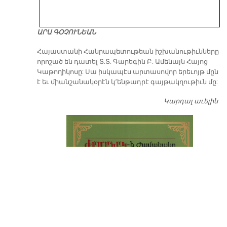
ԱՐԱ ԳՕՉՈՒՆԵԱՆ
​Հայաստանի Հանրապետութեան իշխանութիւնները
որոշած են դատել Տ.Տ. Գարեգին Բ. Ամենայն Հայոց
Կաթողիկոսը: Սա իսկապէս արտասովոր երեւոյթ մըն
է եւ միանշանակօրէն կ՚ենթադրէ գայթակղութիւն մը:
Կարդալ աւելին
Դ