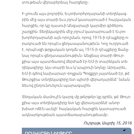
տու­թեան վե­րա­բե­րեալ հար­ցե­րը։
Ի լրումն այս բո­լո­րին, Եւ­րո­խորհր­դա­րա­նի տե­ղե­կագ­
րին մէջ այս տա­րի եւս յղում կա­տա­րուած է հայ­կա­կան
հար­ցին, որ կը դա­սուի Ան­գա­րա­յի կար­միր գի­ծե­րու
շար­քին։ Տե­ղե­կագ­րին մէջ յղում կա­տա­րուած է Եւ­րո­
խորհր­դա­րա­նի այն ո­րոշ­ման, ո­րով 1915-ի դէպ­քե­րը ո­
րա­կուած են որ­պէս ցե­ղաս­պա­նու­թիւն։ Կոչ ուղ­ղուած
է, որ­պէս­զի թրքա­կան կողմն ալ 1915-ի դէպ­քե­րը ճանչ­
նայ որ­պէս ցե­ղաս­պա­նու­թիւն։ Ան­ցեալ տա­րի Թուր­
քիա այս պատ­ճա­ռով մեր­ժած էր ԵՄ-ի տա­րե­կան տե­
ղե­կա­գի­րը։ Այս տա­րի եւս կ՚ապ­րուի նոյ­նը։ Ար­դա­րեւ,
ԵՄ-ի գծով նա­խա­րար Վոլ­քան Պոզ­քըր յայտ­նած էր, թէ
Թուր­քիա տե­ղե­կա­գի­րը ետ պի­տի վե­րա­դարձ­նէ՝ նման
ձե­ւով ըն­դու­նուե­լուն պա­րա­գա­յին։
Տե­ղա­կան մա­մու­լէն կարգ մը թեր­թեր կը գրեն, թէ Թուր­
քիա այս տե­ղե­կա­գի­րը ետ կը վե­րա­դարձ­նէ ա­նոր
խիստ ո­ճէն ա­ւե­լի՝ հայ­կա­կան հար­ցին կա­տա­րուած
ակ­նար­կու­թեան պատ­ճա­ռա­բա­նու­թեամբ։
Ուրբաթ, Ապրիլ 15, 2016
ՕՐԱԿԱՐԳԻ ՆԻՒԹԵՐԸ