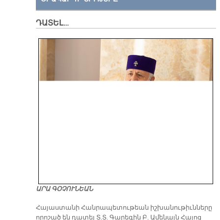
ԴԱՏԵԼ…
ԱՐԱ ԳՕՉՈՒՆԵԱՆ
​Հայաստանի Հանրապետութեան իշխանութիւնները
որոշած են դատել Տ.Տ. Գարեգին Բ. Ամենայն Հայոց