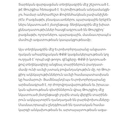
Տա­րե­կան զար­գաց­ման տե­ղե­կագ­րին մէջ շեշ­տուած է,
թէ Թուր­քիա հե­ռա­ցած է Եւ­րո­միու­թեան ան­դա­մակ­ցե­
լու հա­մար անհ­րա­ժեշտ Քո­փեն­հա­կեան չա­փա­նիշ­նե­
րէն։ Բազ­մա­թիւ բնա­գա­ւառ­նե­րու պա­րա­գա­յին երկ­րէն
ներս նկա­տուած է յե­տըն­թաց։ Տե­ղե­կագ­րին մէջ խիստ
քննա­դա­տու­թիւն­ներ հաս­ցէագ­րուած են Թուր­քիոյ՝
բազ­մա­թիւ ո­լորտ­նե­րու պա­րա­գա­յին, մաս­նա­ւո­րա­պէս
մա­մու­լի ա­զա­տու­թեան կա­պակ­ցու­թեամբ։
Այս տե­ղե­կագ­րին մէջ Եւ­րո­խորհր­դա­րա­նը ան­ջա­տո­
ղա­կան ա­հա­բեկ­չա­կան ՓՔՔ կազ­մա­կեր­պու­թեան կոչ
ուղ­ղած է՝ որ­պէս­զի թո­ղու զէն­քե­րը։ ՓՔՔ­-ի կտրուած­
քով տե­ղե­կա­գի­րը ան­ցեալ տա­րի­նե­րուն բաղ­դատ­
մամբ ու­նի ա­ւե­լի յստակ բո­վան­դա­կու­թիւն մը, որ Թուր­
քիոյ ակն­կա­լու­թիւն­նե­րուն ա­ւե­լի հա­մա­պա­տաս­խան
կը հա­մա­րուի։ Յա­մե­նայն­դէպս Եւ­րո­խորհր­դա­րա­նը
ար­ձա­նագ­րած է, որ ժո­ղովր­դա­վա­րու­թեան եւ ի­րա­ւա­
կան պե­տու­թեան գե­տին­նե­րուն վրայ Թուր­քիոյ մէջ
նկա­տուած յե­տըն­թա­ցի լոյ­սին տակ վեր­ջին տա­րի­նե­
րուն ակն­յայ­տօ­րէն դան­դա­ղած են բա­րե­փո­խում­նե­րը։
Մաս­նա­ւո­րա­պէս ընդգ­ծուած են դա­տա­կան հա­մա­
կար­գի ան­կա­խու­թեան եւ ար­տա­յայ­տու­թեան ա­զա­