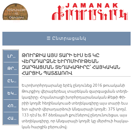
Երկուշաբթի
10,
Օգոստոս
2026
☰ Ընտրացանկ
ԹՈՒՐՔԻԱ ԱՅՍ ՏԱՐԻ ԵՒՍ ԵՏ ԿԸ
ԼՐԱՀՈՍ
ՎԵՐԱԴԱՐՁՆԷ ԵՒՐՈՄԻՈՒԹԵԱՆ
ԶԱՐԳԱՑՄԱՆ ՏԵՂԱԿԱԳԻՐԸ՝ ՀԱՅԿԱԿԱՆ
ԹՐՔԱՀԱՅ ԿԵԱՆՔ
ՀԱՐՑԻՆ ՊԱՏՃԱՌՈՎ
ԸՆԿԵՐԱՄՇԱԿՈՒԹԱՅԻՆ
Եւ­րո­խորհր­դա­րա­նը ե­րէկ ըն­դու­նեց 2016 թուա­կա­նի
Թուր­քիոյ վե­րա­բե­րեալ տա­րե­կան զար­գաց­ման տե­ղե­
ԵԿԵՂԵՑԱԿԱՆ
կա­գի­րը։ Հո­լան­տա­ցի խորհր­դա­րա­նա­կան Քե­թի Փի­
րիի կող­մէ հե­ղի­նա­կուած տե­ղե­կա­գի­րը այս տա­րի եւս
ՀՈԳԵՄՏԱՒՈՐ
ետ պի­տի վե­րա­դար­ձուի Ան­գա­րա­յի կող­մէ։ 375 կողմ,
133 դէմ եւ 87 ձեռն­պահ քուէ­նե­րով ըն­դու­նուե­ցաւ այս
ՀԱՐԹԱԿ
տե­ղե­կա­գի­րը, որ Ան­գա­րա­յի կող­մէ կը մեր­ժուի հայ­կա­
կան հար­ցին բե­րու­մով։