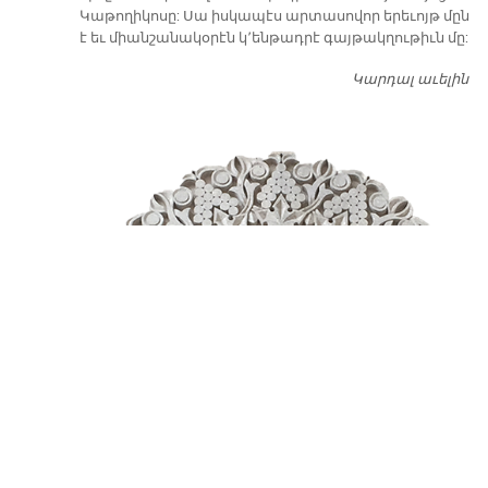
Կաթողիկոսը: Սա իսկապէս արտասովոր երեւոյթ մըն
է եւ միանշանակօրէն կ՚ենթադրէ գայթակղութիւն մը:
Կարդալ աւելին
Դ