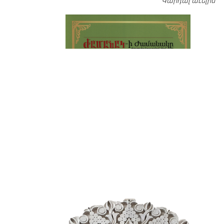
Կարդալ աւելին
Դ