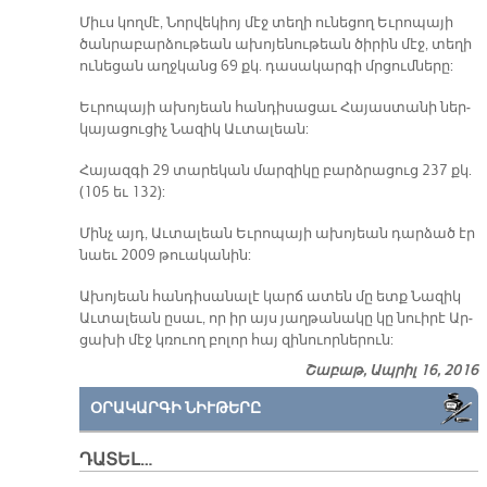
Միւս կողմէ, Նոր­վե­կիոյ մէջ տե­ղի ու­նե­ցող Եւ­րո­պա­յի
ծան­րա­բար­ձու­թեան ա­խո­յե­նու­թեան ծի­րին մէջ, տե­ղի
ու­նե­ցան աղջ­կանց 69 քկ. դա­սա­կար­գի մրցում­նե­րը:
Եւ­րո­պա­յի ա­խո­յեան հան­դի­սա­ցաւ Հա­յաս­տա­նի ներ­
կա­յա­ցու­ցիչ Նա­զիկ Աւ­տա­լեան:
Հա­յազ­գի 29 տա­րե­կան մար­զի­կը բարձ­րա­ցուց 237 քկ.
(105 եւ 132):
Մինչ այդ, Աւ­տա­լեան Եւ­րո­պա­յի ա­խո­յեան դար­ձած էր
նաեւ 2009 թուա­կա­նին:
Ա­խո­յեան հան­դի­սա­նա­լէ կարճ ա­տեն մը ետք Նա­զիկ
Աւ­տա­լեան ը­սաւ, որ իր այս յաղ­թա­նա­կը կը նուի­րէ Ար­
ցա­խի մէջ կռուող բո­լոր հայ զի­նուոր­նե­րուն:
Շաբաթ, Ապրիլ 16, 2016
ՕՐԱԿԱՐԳԻ ՆԻՒԹԵՐԸ
ԴԱՏԵԼ…