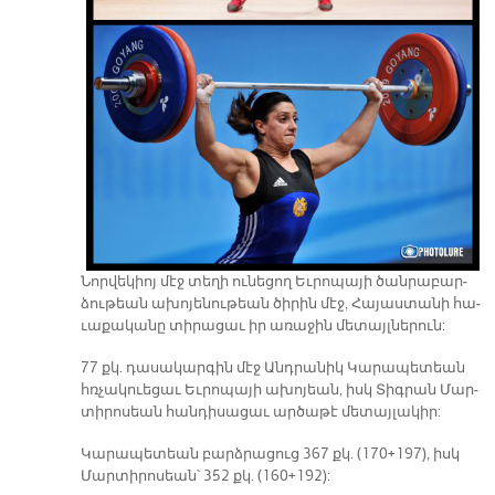
Նոր­վե­կիոյ մէջ տե­ղի ու­նե­ցող Եւ­րո­պա­յի ծան­րա­բար­
ձու­թեան ա­խո­յե­նու­թեան ծի­րին մէջ, Հա­յաս­տա­նի հա­
ւա­քա­կա­նը տի­րա­ցաւ իր ա­ռա­ջին մե­տայլ­նե­րուն:
77 քկ. դա­սա­կար­գին մէջ Անդ­րա­նիկ Կա­րա­պե­տեան
հռչա­կուե­ցաւ Եւ­րո­պա­յի ա­խո­յեան, իսկ Տիգ­րան Մար­
տի­րո­սեան հան­դի­սա­ցաւ ար­ծա­թէ մե­տայ­լա­կիր:
Կա­րա­պե­տեան բարձ­րա­ցուց 367 քկ. (170+197), իսկ
Մար­տի­րո­սեան՝ 352 քկ. (160+192):