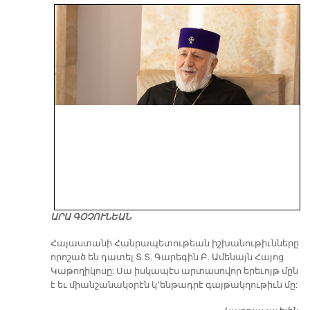
ԱՐԱ ԳՕՉՈՒՆԵԱՆ
​Հայաստանի Հանրապետութեան իշխանութիւնները
որոշած են դատել Տ.Տ. Գարեգին Բ. Ամենայն Հայոց
Կաթողիկոսը: Սա իսկապէս արտասովոր երեւոյթ մըն
է եւ միանշանակօրէն կ՚ենթադրէ գայթակղութիւն մը: