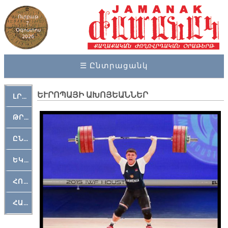
Ուրբաթ
7,
Օգոստոս
2026
☰ Ընտրացանկ
ԵՒ­ՐՈ­ՊԱ­ՅԻ Ա­ԽՈ­ՅԵԱՆՆԵՐ
ԼՐԱՀՈՍ
ԹՐՔԱՀԱՅ ԿԵԱՆՔ
ԸՆԿԵՐԱՄՇԱԿՈՒԹԱՅԻՆ
ԵԿԵՂԵՑԱԿԱՆ
ՀՈԳԵՄՏԱՒՈՐ
ՀԱՐԹԱԿ