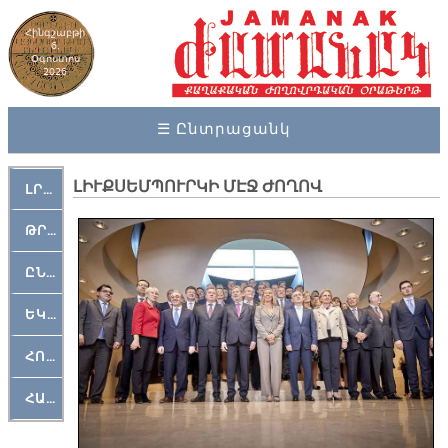
Հինգշաբթի
6,
Օգոստոս
2026
☰ Ընտրացանկ
ԼԻՒՔՍԵՄՊՈՒՐԿԻ ՄԷՋ ԺՈՂՈՎ
ԼՐԱՀՈՍ
ԹՐՔԱՀԱՅ ԿԵԱՆՔ
ԸՆԿԵՐԱՄՇԱԿՈՒԹԱՅԻՆ
ԵԿԵՂԵՑԱԿԱՆ
ՀՈԳԵՄՏԱՒՈՐ
ՀԱՐԹԱԿ