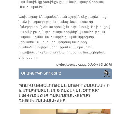
այս մասին կը խօսինք», ըսաւ նախարար Զօհրապ
Մնացականեան։
Նախարար Մնացականեան ելոյթին մէջ կարեւորեց
նաեւ խաղաղութեան համար նպաստաւոր
մթնոլորտի մը ձեւաւորումը եւ խթանումը։ Իր խօսքով՝
սա ունի բազմաթիւ բաղադրիչներ՝ վստահութեան
ամրապնդման նախազգուշական միջոցներ,
ներառեալ անոնց վերաբերեալ նախորդ
համաձայնութիւններու իրականացումը եւ
իրավիճակը սրելու ուղղեալ ռիսքերու նուազեցման
միջոցները։
Երեքշաբթի, Հոկտեմբեր 16, 2018
ՕՐԱԿԱՐԳԻ ՆԻՒԹԵՐԸ
ՊՈԼԻՍ ԱՅՑԵԼՈՒԹԵԱՆ ԱՌԹԻՒ ԺԱՄԱՆԱԿ-Ի
ԽՄԲԱԳՐԱՏԱՆ ՄԷՋ ՇԱՀԵԿԱՆ ԶՐՈՅՑ՝
ՍՓԻՒՌՔԱՀԱՅ ՊԱՏՄԱԲԱՆ ՎԱՐԱԳ
ԳԵԹՍԵՄԱՆԵԱՆԻ ՀԵՏ