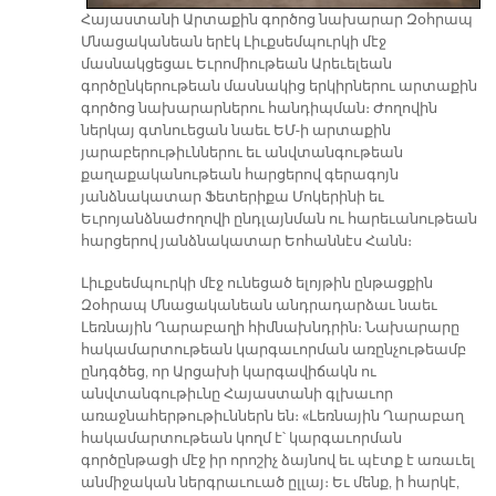
Հայաստանի Արտաքին գործոց նախարար Զօհրապ
Մնացականեան երէկ Լիւքսեմպուրկի մէջ
մասնակցեցաւ Եւրոմիութեան Արեւելեան
գործընկերութեան մասնակից երկիրներու արտաքին
գործոց նախարարներու հանդիպման։ Ժողովին
ներկայ գտնուեցան նաեւ ԵՄ-ի արտաքին
յարաբերութիւններու եւ անվտանգութեան
քաղաքականութեան հարցերով գերագոյն
յանձնակատար Ֆետերիքա Մոկերինի եւ
Եւրոյանձնաժողովի ընդլայնման ու հարեւանութեան
հարցերով յանձնակատար Եոհաննէս Հանն։
Լիւքսեմպուրկի մէջ ունեցած ելոյթին ընթացքին
Զօհրապ Մնացականեան անդրադարձաւ նաեւ
Լեռնային Ղարաբաղի հիմնախնդրին։ Նախարարը
հակամարտութեան կարգաւորման առընչութեամբ
ընդգծեց, որ Արցախի կարգավիճակն ու
անվտանգութիւնը Հայաստանի գլխաւոր
առաջնահերթութիւններն են։ «Լեռնային Ղարաբաղ
հակամարտութեան կողմ է՝ կարգաւորման
գործընթացի մէջ իր որոշիչ ձայնով եւ պէտք է առաւել
անմիջական ներգրաւուած ըլլայ։ Եւ մենք, ի հարկէ,