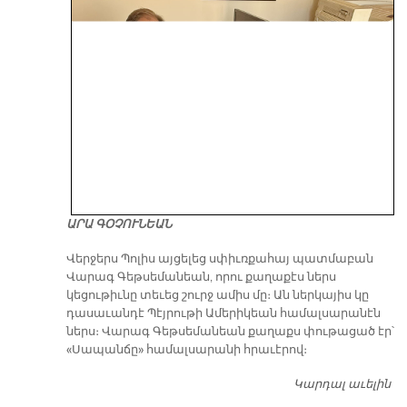
ԱՐԱ ԳՕՉՈՒՆԵԱՆ
Վերջերս Պոլիս այցելեց սփիւռքահայ պատմաբան
Վարագ Գեթսեմանեան, որու քաղաքէս ներս
կեցութիւնը տեւեց շուրջ ամիս մը։ Ան ներկայիս կը
դասաւանդէ Պէյրութի Ամերիկեան համալսարանէն
ներս։ Վարագ Գեթսեմանեան քաղաքս փութացած էր՝
«Սապանճը» համալսարանի հրաւէրով։
Կարդալ աւելին
Պո
այ