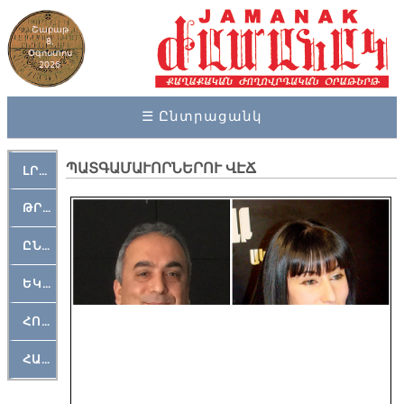
Շաբաթ
8,
Օգոստոս
2026
☰ Ընտրացանկ
ՊԱՏԳԱՄԱՒՈՐՆԵՐՈՒ ՎԷՃ
ԼՐԱՀՈՍ
ԹՐՔԱՀԱՅ ԿԵԱՆՔ
ԸՆԿԵՐԱՄՇԱԿՈՒԹԱՅԻՆ
ԵԿԵՂԵՑԱԿԱՆ
ՀՈԳԵՄՏԱՒՈՐ
ՀԱՐԹԱԿ