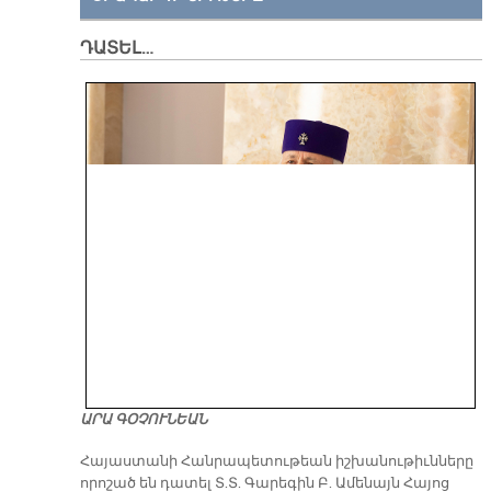
ԴԱՏԵԼ…
ԱՐԱ ԳՕՉՈՒՆԵԱՆ
​Հայաստանի Հանրապետութեան իշխանութիւնները
որոշած են դատել Տ.Տ. Գարեգին Բ. Ամենայն Հայոց