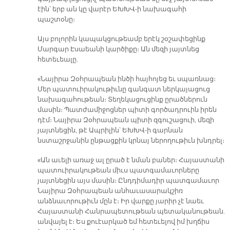
էին՝ երբ ան կը վարէր ԵԽԽՎ-ի նախագահի
պաշտօնը։
Այս բոլորին կապակցութեամբ երէկ շօշափեցինք
Մարգար Էսաեանի կարծիքը։ Ան մեզի յայտնեց
հետեւեալը.
«Նայիրա Զօհրապեան ինծի հայհոյեց եւ սպառնաց։
Մեր պատուիրակութիւնը գանգատ ներկայացուց
նախագահութեան։ Տեղեկացուցինք ըրածներուն
մասին։ Պատժամիջոցներ պիտի գործադրուին իրեն
դէմ։ Նայիրա Զօհրապեան պիտի զգուշացուի, մեզի
յայտնեցին, թէ Ապրիլին՝ ԵԽԽՎ-ի գարնան
նստաշրջանին ընթացքին կրնայ ներողութիւն խնդրել։
«Ան աւելի առաջ ալ ըրած է նման բաներ։ Հայաստանի
պատուիրակութեան միւս պատգամաւորները
յայտնեցին այս մասին։ Ընդդիմադիր պատգամաւոր
Նայիրա Զօհրապեան անհաւասարակշիռ
անձնաւորութիւն մըն է։ Իր վարքը յարիր չէ նաեւ
Հայաստանի Հանրապետութեան պետականութեան.
անվայել է։ Ես քուէարկած եմ հետեւելով իմ խղճիս