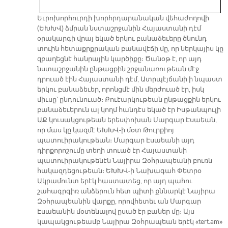
Եւրոխորհուրդի խորհրդարանական վեհաժողովի
(ԵԽԽՎ) ձմրան նստաշրջանին Հայաստանի դէմ
օրակարգի վրայ եկած երկու բանաձեւերը ծնունդ
տուին հետաքրքրական բանավէճի մը, որ ներկայիս կը
զբաղեցնէ հանրային կարծիքը։ Ծանօթ է, որ այդ
նստաշրջանին ընթացքին շրջանառութեան մէջ
դրուած էին Հայաստանի դէմ, Ատրպէյճանի ի նպաստ
երկու բանաձեւեր, որոնցմէ մին մերժուած էր, իսկ
միւսը՝ ընդունուած։ Քուէարկութեան ընթացքին երկու
բանաձեւերուն ալ կողմ հանդէս եկած էր Իսթանպուլի
ԱՔ կուսակցութեան երեսփոխան Մարգար Էսաեան,
որ մաս կը կազմէ ԵԽԽՎ-ի մօտ Թուրքիոյ
պատուիրակութեան։ Մարգար Էսաեանի այդ
դիրքորոշումը տեղի տուած էր Հայաստանի
պատուիրակութենէն Նայիրա Զօհրապեանի բուռն
հակազդեցութեան։ ԵԽԽՎ-ի Նախագահ Փետրօ
Ակրամունտ երէկ հաստատեց, որ այդ պահու
շահագրգիռ անձերուն հետ պիտի քննարկէ Նայիրա
Զօհրապեանին վարքը, որովհետեւ ան Մարգար
Էսաեանին մօտենալով ըսած էր բաներ մը։ Այս
կապակցութեամբ Նայիրա Զօհրապեան երէկ «tert.am»