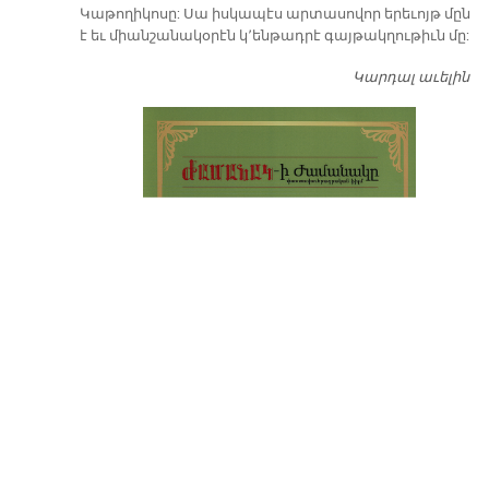
Կաթողիկոսը: Սա իսկապէս արտասովոր երեւոյթ մըն
է եւ միանշանակօրէն կ՚ենթադրէ գայթակղութիւն մը:
Կարդալ աւելին
Դ