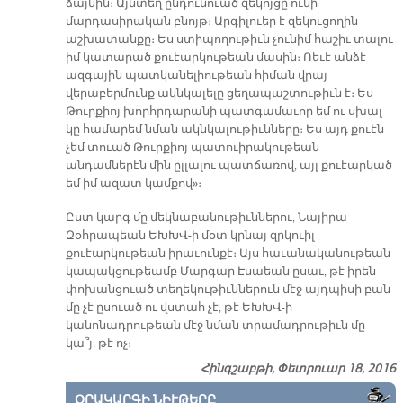
ձայնին։ Այնտեղ ընդունուած զեկոյցը ունի
մարդասիրական բնոյթ։ Արգիլուեր է զեկուցողին
աշխատանքը։ Ես ստիպողութիւն չունիմ հաշիւ տալու
իմ կատարած քուէարկութեան մասին։ Ոեւէ անձէ
ազգային պատկանելիութեան հիման վրայ
վերաբերմունք ակնկալելը ցեղապաշտութիւն է։ Ես
Թուրքիոյ խորհրդարանի պատգամաւոր եմ ու սխալ
կը համարեմ նման ակնկալութիւնները։ Ես այդ քուէն
չեմ տուած Թուրքիոյ պատուիրակութեան
անդամներէն մին ըլլալու պատճառով, այլ քուէարկած
եմ իմ ազատ կամքով»։
Ըստ կարգ մը մեկնաբանութիւններու, Նայիրա
Զօհրապեան ԵԽԽՎ-ի մօտ կրնայ զրկուիլ
քուէարկութեան իրաւունքէ։ Այս հաւանականութեան
կապակցութեամբ Մարգար Էսաեան ըսաւ, թէ իրեն
փոխանցուած տեղեկութիւններուն մէջ այդպիսի բան
մը չէ ըսուած ու վստահ չէ, թէ ԵԽԽՎ-ի
կանոնադրութեան մէջ նման տրամադրութիւն մը
կա՞յ, թէ ոչ։
Հինգշաբթի, Փետրուար 18, 2016
ՕՐԱԿԱՐԳԻ ՆԻՒԹԵՐԸ