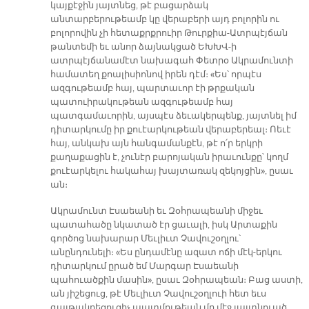
կայքէջին յայտնեց, թէ բացարձակ
անտարբերութեամբ կը վերաբերի այդ բոլորին ու
բոլորովին չի հետաքրքրուիր Թուրքիա-Ատրպէյճան
թանտեմի եւ անոր ձայնակցած ԵԽԽՎ-ի
ատրպէյճանամէտ նախագահ Փետրօ Ակրամունտի
համատեղ քոալիսիոնով իրեն դէմ։ «Ես՝ որպէս
ազգութեամբ հայ, պարտաւոր էի թրքական
պատուիրակութեան ազգութեամբ հայ
պատգամաւորին, այսպէս ձեւակերպենք, յայտնել իմ
դիտարկումը իր քուէարկութեան վերաբերեալ։ Ոեւէ
հայ, անկախ այն հանգամանքէն, թէ ո՛ր երկրի
քաղաքացին է, չունէր բարոյական իրաւունքը՝ կողմ
քուէարկելու հակահայ խայտառակ զեկոյցին», ըսաւ
ան։
Ակրամունտ Էսաեանի եւ Զօհրապեանի միջեւ
պատահածը նկատած էր ցաւալի, իսկ Արտաքին
գործոց նախարար Մեւլիւտ Չավուշօղլու՝
անընդունելի։ «Ես ընդամէնը ազատ ոճի մէկ-երկու
դիտարկում ըրած եմ Մարգար Էսաեանի
պահուածքին մասին», ըսաւ Զօհրապեան։ Բաց աստի,
ան յիշեցուց, թէ Մեւլիւտ Չավուշօղլուի հետ եւս
գայթակղեցուցիչ պատմութեան մը մէջ յայտնուած