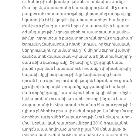
ու­ժա­նիւ­թի անվ­տան­գու­թիւնն ու ան­կա­խու­թիւ­նը։
Ըստ ի­րեն, Հա­յաս­տա­նի կա­ռա­վա­րու­թեան մէջ ստո­
րագրուած փաս­տա­թուղ­թե­րը գե­րա­զանց ա­ռիթ մը կը
նկա­տուին ԵՄ-ի կող­մէ վե­րա­հաս­տա­տե­լու հա­մար ու­
ժա­նիւ­թի բնա­գա­ւա­ռէն ներս Հա­յաս­տա­նի ի նպաստ
օ­ժան­դա­կու­թիւն ցու­ցա­բե­րե­լու պատ­րաս­տա­կա­մու­
թիւ­նը։ Խրիս­տէա­յի բա­ցատ­րու­թիւն­նե­րուն զու­գա­հառ՝
Երուանդ Զա­խա­րեան դի­տել տուաւ, որ Եւ­րո­պա­կան
ներդ­րու­մա­յին դրա­մա­տու­նը 10 մի­լիոն եւ­րո­յով պի­տի
գան­ձատ­րէ Հա­յաս­տան-Վրաս­տան ե­լեկտ­րա­հա­ղորդ­
ման գծին կա­ռու­ցու­մը։ Ծրա­գի­րը կ՚ընդգր­կէ նաեւ
բարձր լար­ման հաս­տա­տուն հո­սան­քի փո­խա­կեր­պիչ
կա­յա­նի մը շի­նա­րա­րու­թիւ­նը։ Նա­խա­րա­րը հա­մո­
զուած է, որ այս նոր ու­ժա­նիւ­թա­յին են­թա­կա­ռու­ցուած­
քը պի­տի խո­րաց­նէ տա­րած­քաշր­ջա­նա­յին հա­մարկ­
ման գոր­ծըն­թա­ցը՝ խթա­նե­լով եր­կու եր­կիր­նե­րու մի­ջեւ
ե­լեկտրա­կան ու­ժա­նիւ­թի ա­ռեւ­տու­րը, ինչ­պէս նաեւ
Հա­յաս­տա­նի եւ Վրաս­տա­նի հա­մար հնա­րա­ւո­րու­թիւն
պի­տի ըն­ձե­ռէ Եւ­րո­պա­յի ու­ժա­նիւ­թի շու­կա­նե­րը մուտք
գոր­ծե­լու ա­ւե­լի մեծ հնա­րա­ւո­րու­թիւն ու­նե­նա­լու ա­ռու­
մով։ Ներ­կայ կան­խա­տե­սում­նե­րով 2018 թուա­կա­նին
ար­դէն ա­պա­հո­վուած պի­տի ըլ­լայ 700 մե­կա­վաթ ե­
լեկտ­րա­կան ու­ժա­նիւ­թի տա­րան­ցում Հա­յաս­տա­նէն