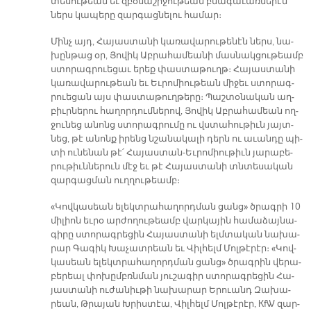
տե­սու­թեան եւ զբօ­սաշր­ջու­թեան բնա­գա­ւառ­նե­րէն
ներս կա­պե­րը զար­գաց­նե­լու հա­մար։
Մինչ այդ, Հա­յաս­տա­նի կա­ռա­վա­րու­թե­նէն ներս, նա­
խըն­թաց օր, Յո­վիկ Աբ­րա­հա­մեա­նի մաս­նակ­ցու­թեամբ
ստո­րագ­րուե­ցաւ ե­րեք փաս­տա­թուղթ։ Հա­յաս­տա­նի
կա­ռա­վա­րու­թեան եւ Եւ­րո­միու­թեան մի­ջեւ ստո­րագ­
րուե­ցան այս փաս­տա­թուղ­թե­րը։ Պաշ­տօ­նա­կան աղ­
բիւր­նե­րու հա­ղոր­դում­նե­րով, Յո­վիկ Աբ­րա­հա­մեան ող­
ջու­նեց ա­նոնց ստո­րագ­րու­մը ու վստա­հու­թիւն յայտ­
նեց, թէ ա­նոնք ի­րենց նշա­նա­կա­լի դերն ու ա­ւան­դը պի­
տի ու­նե­նան թէ՛ Հա­յաս­տան-Եւ­րո­միու­թիւն յա­րա­բե­
րու­թիւն­նե­րուն մէջ եւ թէ Հա­յաս­տա­նի տնտե­սա­կան
զար­գաց­ման ուղ­ղու­թեամբ։
«Կով­կա­սեան ե­լեկտ­րա­հա­ղորդ­ման ցանց» ծրագ­րի 10
մի­լիոն եւ­րօ ար­ժո­ղու­թեամբ վար­կա­յին հա­մա­ձայ­նա­
գի­րը ստո­րագ­րե­ցին Հա­յաս­տա­նի ելմ­տա­կան նա­խա­
րար Գա­գիկ Խա­չատ­րեան եւ Վիլ­հելմ Մոլ­թէ­րէր։ «Կով­
կա­սեան ե­լեկտ­րա­հա­ղորդ­ման ցանց» ծրագ­րին վե­րա­
բե­րեալ փո­խըմբռն­ման յու­շա­գիր ստո­րագ­րե­ցին Հա­
յաս­տա­նի ու­ժա­նիւ­թի նա­խա­րար Ե­րուանդ Զա­խա­
րեան, Թրա­յան Խրիս­տէա, Վիլ­հելմ Մոլ­թէ­րէր, KfW զար­