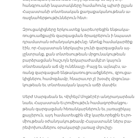
հանգ­րուա­նի նպա­տակ­նե­րը հա­մա­հունչ պի­տի ըլ­լան
Հա­յաս­տա­նի տնտե­սա­կան քա­ղա­քա­կա­նու­թեան ա­
ռաջ­նա­հեր­թու­թիւն­նե­րուն հետ։
Զրու­ցա­կի­ցնե­րը եր­կուս­տեք կա­րե­ւո­րե­ցին են­թա­կա­
ռու­ցուած­քա­յին զար­գաց­ման ծրագ­րե­րուն ի նպաստ
դրա­մա­տան օ­ժան­դա­կու­թիւ­նը։ Ա­նոնք հա­մա­կար­ծիք
էին, որ Հա­յաս­տան ներ­կա­յիս չու­նի զար­գաց­ման այ­
լընտ­րանք, քան տնտե­սու­թեան մրցու­նա­կու­թեան
բարձ­րաց­ման հաշ­ւոյն եր­կա­րա­ժամ­կէտ կա­յուն
տնտե­սա­կան աճ մը ու­նե­նա­լը։ Բայց եւ այն­պէս, ա­
ռանց զար­գա­ցած են­թա­կա­ռու­ցուածք­նե­րու, զրու­ցա­
կից­նե­րու հա­մոզ­մամբ, հնա­րա­ւոր չէ խօ­սիլ մրցու­նա­
կու­թեան եւ տնտե­սա­կան կա­յուն ա­ճի մա­սին։
Սերժ Սարգ­սեան եւ Վիլ­հելմ Մոլ­թէ­րէր անդ­րա­դար­ձան
նաեւ Հա­յաս­տան-Եւ­րո­միու­թիւն հա­մա­գոր­ծակ­ցու­
թեան զար­գաց­ման հե­ռան­կար­նե­րուն եւ յա­ռա­ջի­կայ
քայ­լե­րուն, այդ հա­մա­տես­քին մէջ կա­րե­ւո­րե­ցին Եւ­րո­
միու­թեան օ­ժան­դա­կու­թեամբ Հա­յաս­տա­նէ ներս բա­
րե­փո­խում­նե­րու օ­րա­կար­գի յա­ռաջ մղուի­լը։