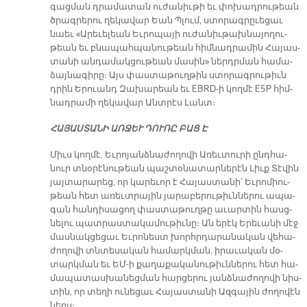
գաց­ման դրա­մա­տան ու­ժա­նիւ­թի եւ փո­խադ­րու­թեան
ծրագ­րե­րու ղե­կա­վար Եան Պլում, ստո­րագ­րըւե­ցաւ
նաեւ «Ա­րե­ւե­լեան Եւ­րո­պա­յի ու­ժա­նիւ­թախ­նա­յո­ղու­
թեան եւ բնա­պահ­պա­նու­թեան հիմ­նադ­րա­մին Հա­յաս­
տա­նի ան­դա­մակ­ցու­թեան մա­սին» ներդր­ման հա­մա­
ձայ­նա­գի­րը։ Այս փաս­տա­թուղ­թին ստո­րագ­րու­թիւն
դրին Ե­րուանդ Զա­խա­րեան եւ EBRD-ի կող­մէ E5P հիմ­
նադ­րա­մի ղե­կա­վար Անտ­րէս Լանտ։
ՀԱ­ՅԱՍ­ՏԱ­ՆԻ ԱՌ­ՋԵՒ ԴՈՒ­ՌԸ ԲԱՑ Է
Միւս կող­մէ, Եւ­րո­յանձ­նա­ժո­ղո­վի Ա­ռեւ­տու­րի ընդ­հա­
նուր տնօ­րէ­նու­թեան պաշ­տօ­նա­տար­նե­րէն Լիւք Տէ­վին
յայ­տա­րա­րեց, որ կա­րե­ւոր է Հա­յաս­տա­նի՝ Եւ­րո­միու­
թեան հետ ա­ռեւտ­րա­յին յա­րա­բե­րու­թիւն­նե­րու ա­պա­
գան հան­դի­սա­ցող փաս­տա­թուղ­թը ա­ւար­տին հասց­
նե­լու պատ­րաս­տա­կա­մու­թիւ­նը։ Ան ե­րէկ Ե­րե­ւա­նի մէջ
մաս­նակ­ցե­ցաւ Եւ­րո­նեստ խորհր­դա­րա­նա­կան վե­հա­
ժո­ղո­վի տնտե­սա­կան հա­մարկ­ման, ի­րա­ւա­կան մօ­
տարկ­ման եւ ԵՄ-ի քա­ղա­քա­կա­նու­թիւն­նե­րու հետ հա­
մա­պա­տաս­խա­նեց­ման հար­ցե­րու յանձ­նա­ժո­ղո­վի նիս­
տին, որ տե­ղի ու­նե­ցաւ Հա­յաս­տա­նի Ազ­գա­յին ժո­ղո­վէն
ներս։