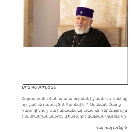
ԱՐԱ ԳՕՉՈՒՆԵԱՆ
​Հայաստանի Հանրապետութեան իշխանութիւնները
որոշած են դատել Տ.Տ. Գարեգին Բ. Ամենայն Հայոց
Կաթողիկոսը: Սա իսկապէս արտասովոր երեւոյթ մըն
է եւ միանշանակօրէն կ՚ենթադրէ գայթակղութիւն մը:
Կարդալ աւելին
Դ