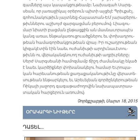
գամ­նե­րը այս կա­պակ­ցու­թեամբ։ Նա­խա­գահ Սարգ­
սեան, որ յա­ռա­ջի­կայ օ­րե­րուն պի­տի այ­ցե­լէ Պրիւք­սէլ,
գո­հու­նա­կու­թիւն յայտ­նեց Հա­յաս­տան-ԵՄ յա­րա­բե­րու­
թիւն­նե­րու աշ­խոյժ զար­գաց­ման բե­րու­մով։ Լիա­գու­
մար նիս­տի բաց­ման ըն­թաց­քին ան մաս­նա­ւո­րա­պէս
կանգ ա­ռաւ են­թա­կա­ռու­ցուածք­նե­րու եւ փո­խադ­րու­
թեան հա­մա­գոր­ծակ­ցու­թեան վրայ։ Իր ու­շադ­րու­թեան
կի­զա­կէ­տին էին նաեւ ու­ժա­նիւ­թի ար­դիւ­նա­ւէ­տու­
թիւնն ու վե­րա­կանգնուող ու­ժա­նիւ­թի աղ­բիւր­նե­րը։
Սերժ Սարգ­սեա­նի հա­մոզ­մամբ ճիշդ ժա­մա­նա­կը ե­կած
է նաեւ կար­ծիք­ներ փո­խա­նա­կե­լու հա­մար Եւ­րո­պա­
կան հա­րե­ւա­նու­թեան քա­ղա­քա­կա­նու­թիւ­նը վե­րա­տե­
սու­թեան են­թար­կե­լու եւ Ա­րե­ւե­լեան գոր­ծըն­կե­րու­թեան
Ռի­կա­յի յա­ջորդ գա­գա­թա­ժո­ղո­վին նա­խա­պատ­րաս­
տա­կան հար­ցե­րուն ա­ռու­մով։
Չորեքշաբթի, Մարտ 18, 2015
ՕՐԱԿԱՐԳԻ ՆԻՒԹԵՐԸ
ԴԱՏԵԼ…