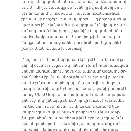
դուարդ Նալ­պան­տեանն ալ յայտ­նեց, թէ Հա­յաս­տա­նի
եւ ԵՄ-ի մի­ջեւ բա­նակ­ցու­թիւն­նե­րը եզ­րա­փա­կիչ փու­լի
մէջ կը գտնուին՝ հե­տա­գայ հա­մա­գոր­ծակ­ցու­թեան
շրջա­նա­կը ո­րո­շե­լու ճա­նա­պար­հին։ Այդ բո­լո­րը յա­ռաջ
կը տա­րուին՝ հիմ­նուած այն զար­գաց­ման վրայ, որ ար­
ձա­նագ­րուած է նա­խորդ շրջա­նին։ Նալ­պան­տեա­նի
հա­մոզ­մամբ, Հա­յաս­տան-Եւ­րո­միու­թիւն հա­մա­գոր­
ծակ­ցու­թեան ա­ռաջ­նա­հեր­թու­թիւն­նե­րուն շար­քին է
շար­ժու­նա­կու­թեան խթա­նու­մը։
Բաց աս­տի, Սերժ Սարգ­սեան ե­րէկ մէ­կէ ա­ւե­լի ա­ռիթ­
նե­րով մէկ­տե­ղուե­ցաւ Եւ­րո­նես­տի խորհր­դա­րա­նա­կան
նիս­տի ան­դամ­նե­րուն հետ։ Հա­յաս­տա­նի Ազ­գա­յին ժո­
ղո­վէն ներս իր մաս­նակ­ցու­թեամբ եւ ե­լոյ­թով բա­ցուե­
ցաւ Եւ­րո­նես­տի խորհր­դա­րա­նա­կան վե­հա­ժո­ղո­վի
լիա­գու­մար նիս­տը։ Եր­կօ­րեայ նստաշր­ջա­նի բա­ցու­մէն
ա­ռաջ, Սերժ Սարգ­սեան նա­խա­գա­հա­կան ա­պա­րան­
քին մէջ հիւ­րըն­կա­լեց վե­հա­ժո­ղո­վի դի­ւա­նի ան­դամ­նե­
րը։ Այս բո­լոր գե­տին­նե­րուն վրայ անդ­րա­դարձ կա­
տարուե­ցաւ Հա­յաս­տան-Եւ­րո­միու­թիւն հա­մա­գոր­
ծակ­ցու­թեան եւ յա­րա­բե­րու­թիւն­նե­րու զար­գաց­ման
հե­ռան­կար­նե­րուն։ Ե­րե­ւա­նի ղե­կա­վա­րու­թիւ­նը ա­մե­
նա­բարձր մա­կար­դա­կի վրայ փո­խան­ցեց իր պատ­