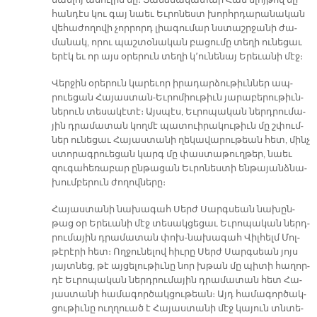
մամ­լոյ ա­սու­լիս մը։ Յանձ­նա­կա­տար Հան ե­լոյ­թով մը
հան­դէս կու գայ նաեւ Եւ­րո­նեստ խորհր­դա­րա­նա­կան
վե­հա­ժո­ղո­վի չոր­րորդ լիա­գու­մար նստաշր­ջա­նի ժա­
մա­նակ, ո­րու պաշ­տօ­նա­կան բա­ցու­մը տե­ղի ու­նե­ցաւ
ե­րէկ եւ որ այս օ­րե­րուն տե­ղի կ՚ու­նե­նայ Ե­րե­ւա­նի մէջ։
Վեր­ջին օ­րե­րուն կա­րե­ւոր ի­րա­դար­ձու­թիւն­ներ ապ­
րուե­ցան Հա­յաս­տան-Եւ­րո­միու­թիւն յա­րա­բե­րու­թիւն­
նե­րուն տե­սա­կէ­տէ։ Այս­պէս, Եւ­րո­պա­կան ներդ­րու­մա­
յին դրա­մա­տան կող­մէ պա­տուի­րա­կու­թիւն մը շփում­
ներ ու­նե­ցաւ Հա­յաս­տա­նի ղե­կա­վա­րու­թեան հետ, մինչ
ստո­րագ­րուե­ցան կարգ մը փաս­տա­թուղ­թեր, նաեւ
զու­գա­հե­ռա­բար ըն­թա­ցան Եւ­րո­նես­տի են­թա­յանձ­նա­
խում­բե­րուն ժո­ղով­նե­րը։
Հա­յաս­տա­նի նա­խա­գահ Սերժ Սարգ­սեան նա­խըն­
թաց օր Ե­րե­ւա­նի մէջ տե­սակ­ցե­ցաւ Եւ­րո­պա­կան ներդ­
րու­մա­յին դրա­մա­տան փոխ-նա­խա­գահ Վիլ­հելմ Մոլ­
թէ­րէ­րի հետ։ Ող­ջու­նե­լով հիւ­րը Սերժ Սարգ­սեան յոյս
յայտ­նեց, թէ այ­ցե­լու­թիւ­նը նոր խթան մը պի­տի հա­ղոր­
դէ Եւ­րո­պա­կան ներդ­րու­մա­յին դրա­մա­տան հետ Հա­
յաս­տա­նի հա­մա­գոր­ծակ­ցու­թեան։ Այդ հա­մա­գոր­ծակ­
ցու­թիւ­նը ուղ­ղուած է Հա­յաս­տա­նի մէջ կա­յուն տնտե­