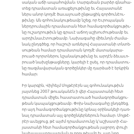
սա­կան ա­ճի ա­պա­հով­ման։ Սարգ­սեան բարձր գնա­հա­
տեց դրա­մա­տան ա­ռա­քե­լու­թիւ­նը եւ Հա­յաս­տա­նէ
ներս ա­նոր կող­մէ ծա­ւա­լուած ըն­թա­ցիկ գոր­ծու­նէու­
թիւ­նը։ Ան գո­հու­նա­կու­թեամբ նշեց, որ Եւ­րո­պա­կան
ներդ­րու­մա­յին դրա­մա­տան հետ հա­մա­գոր­ծակ­ցու­թիւ­
նը ու­շադ­րու­թիւն կը գրա­ւէ ա­ճող աշ­խու­ժու­թեամբ եւ
ար­դիւ­նա­ւէ­տու­թեամբ։ Նա­խա­գա­հը միեւ­նոյն ժա­մա­
նակ ընդգ­ծեց, որ հա­շուի առ­նե­լով Հա­յաս­տա­նի տնտե­
սու­թեան հա­մար դրա­մա­տան կող­մէ մա­տա­կա­րա­
րուած ո­լորտ­նե­րու նշա­նա­կու­թիւ­նը եւ ար­դէն ձե­ւա­ւո­
րուած նա­խըն­թաց­նե­րը, կա­րե­լի է ը­սել, որ դրա­մա­տու­
նը ռազ­մա­վա­րա­կան գոր­ծըն­կեր մը դար­ձած է երկ­րին
հա­մար։
Իր կար­գին, Վիլ­հելմ Մոլ­թէ­րէրն ալ գո­հու­նա­կու­թիւն
յայտ­նեց 2007 թուա­կա­նէն ի վեր Հա­յաս­տա­նի հետ
դրա­մա­տան մի­ջեւ հաս­տա­տուած հա­մա­գոր­ծակ­ցու­
թեան կա­պակ­ցու­թեամբ։ Փոխ-նա­խա­գա­հը ընդգ­ծեց,
որ այդ հա­մա­գոր­ծակ­ցու­թիւ­նը կրնայ օ­րի­նա­կե­լի դառ­
նալ դրա­մա­տան այլ գոր­ծըն­կեր­նե­րուն հա­մար։ Մոլ­թէ­
րէր ա­ւել­ցուց, թէ այժմ դրա­մա­տու­նը կ՚աշ­խա­տի Հա­
յաս­տա­նի հետ հա­մա­գոր­ծակ­ցու­թեան յա­ջորդ փու­լի
նա­խա­պատ­րաստ­ման ուղ­ղու­թեամբ եւ այդ նոր