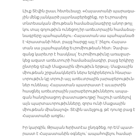
Լիւք Տէ­վին ը­սաւ հե­տե­ւեա­լը. «Հա­յաս­տա­նի պա­րա­գա­
յին մենք յան­կարծ յայտ­նա­բե­րե­ցինք, որ Եւ­րոա­սիոյ
տնտե­սա­կան միու­թեան հա­մա­ձա­յնա­գի­րը ա­նոր թոյլ
կու տայ գո­յու­թիւն ու­նե­ցող իր ա­ռեւտ­րա­յին հա­մա­ձայ­
նագ­րե­րը պահ­պա­նե­լու։ Հա­յաս­տան սա պահ­պա­նած
է Վրաս­տա­նի հետ, բայց հար­ցը այլ է՝ ին­չու Հա­յաս­
տան սա չպահ­պա­նեց Եւ­րո­միու­թեան հետ։ Չա­փա­
զանց կա­րե­ւոր է հասկ­նալ՝ Եւ­րո­միու­թիւ­նը ա­ռա­ջար­
կեց ա­զատ ա­ռեւ­տու­րի հա­մա­ձայ­նա­գիր, բայց եր­կի­րը
ընտ­րեց դէ­պի Մաք­սա­յին միու­թիւն եր­թալ։ Մաք­սա­յին
միու­թեան շրջա­նակ­նե­րէն ներս եր­կիր­նե­րուն հնա­րա­
ւո­րու­թիւն կը տրուի այլ ա­ռեւտ­րա­յին յա­րա­բե­րու­թիւն­
ներ ու­նե­նալ։ Հա­յաս­տան պատ­րաստ է ա­ւար­տին
հասց­նել ա­ռեւտ­րա­յին յա­րա­բե­րու­թիւն­նե­րու ա­պա­
գան հան­դի­սա­ցող փաս­տա­թուղ­թը՝ հաշուի առ­նե­լով
այն պար­տա­ւո­րու­թիւն­նե­րը, զորս ու­նի Մաք­սա­յին
միու­թեան միա­նա­լով»։ Տէ­վին ա­ւել­ցուց, թէ դու­ռը բաց է
Հա­յաս­տա­նի առ­ջեւ։
Իր կար­գին, Թրա­յան Խրիս­տէա ընդգ­ծեց, որ ԵՄ պատ­
րաստ է Հա­յաս­տա­նին օգ­նե­լու՝ ա­պա­հո­վե­լու հա­մար