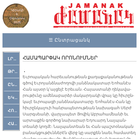
Կիրակի
9,
Օգոստոս
2026
☰ Ընտրացանկ
ՀԱՄԱՊԱՐՓԱԿ ՈՐՈՆՈՒՄՆԵՐ
ԼՐԱՀՈՍ
ԹՐՔԱՀԱՅ ԿԵԱՆՔ
Եւ­րո­պա­կան հա­րե­ւա­նու­թեան քա­ղա­քա­կա­նու­թեան
գծով Եւ­րո­յանձ­նա­ժո­ղո­վի յանձ­նա­կա­տար Եո­հա­նէս
ԸՆԿԵՐԱՄՇԱԿՈՒԹԱՅԻՆ
Հան այ­սօր կ՚այ­ցե­լէ Ե­րե­ւան։ Հա­յաս­տա­նի ղե­կա­վա­
րու­թիւ­նը ա­մե­նա­բարձր մա­կար­դա­կի վրայ կը հիւ­րըն­
ԵԿԵՂԵՑԱԿԱՆ
կա­լէ եւ­րո­պա­ցի յանձ­նա­կա­տա­րը։ Եո­հա­նէս Հան կը
հիւ­րըն­կա­լուի հան­րա­պե­տու­թեան նա­խա­գահ Սերժ
ՀՈԳԵՄՏԱՒՈՐ
Սարգ­սեա­նի, վար­չա­պետ Յո­վիկ Աբ­րա­հա­մեա­նի եւ
ար­տա­քին գոր­ծոց նա­խա­րար Ե­դուարդ Նալ­պան­
ՀԱՐԹԱԿ
տեա­նի կող­մէ։ Նալ­պան­տեան եւ Հան պաշ­տօ­նա­կան
բա­նակ­ցու­թիւն­նե­րէն վերջ կը սար­քեն նաեւ հա­մա­տեղ