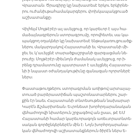
Վրաս­տան։ Ծրա­գի­րը կը նա­խա­տե­սէ եր­կու եր­կիր­նե­
րու ու­ժա­նիւ­թա­հա­մա­կար­գե­րու փոխ­կա­պակ­ցուած
աշ­խա­տան­քը։
Վիլ­հելմ Մոլ­թէ­րէր ալ ա­ւել­ցուց, որ կա­րե­ւոր է այս հա­
մա­ձայ­նագ­րե­րուն ստո­րագ­րու­մը, ո­րով­հե­տեւ սա կա­
պակ­ցող օ­ղակ­ներ կը նա­խա­տե­սէ են­թա­կա­ռու­ցուածք­
նե­րու մա­կար­դա­կով Հա­յաս­տա­նի եւ Վրաս­տա­նի մի­
ջեւ եւ կ՚ա­ւելց­նէ տա­րած­քաշր­ջա­նի զար­գաց­ման նե­
րու­ժը։ Մոլ­թէ­րէր միեւ­նոյն ժա­մա­նակ ա­ւել­ցուց, որ ի­
րենց դրա­մա­տու­նը պատ­րաստ է ա­ւելց­նել Հա­յաս­տա­
նի ի նպաստ օ­ժան­դա­կու­թիւ­նը զա­նա­զան ո­լորտ­նե­րէ
ներս։
Փաս­տա­թուղ­թե­րու ստո­րագր­ման ա­ռի­թով ար­տա­յայ­
տուած բարձ­րաս­տի­ճան պաշ­տօ­նա­տար­նե­րու շար­
քին էր նաեւ Հա­յաս­տա­նի տնտե­սու­թեան նա­խա­րար
Կա­րէն Ճշմա­րի­տեան։ Եւ­րո­նեստ խորհր­դա­րա­նա­կան
վե­հա­ժո­ղո­վի նիս­տե­րուն շրջագ­ծով ան ը­սաւ, թէ ԵՄ
Հա­յաս­տա­նի հա­մար կա­րե­ւո­րա­գոյն ա­ռեւտ­րատն­տե­
սա­կան գոր­ծըն­կեր­նե­րէն մին է։ Նոյն խորհր­դա­րա­նա­
կան վե­հա­ժո­ղո­վի աշ­խա­տանք­նե­րուն ծի­րէն ներս Ե­