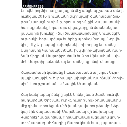
Նոր­վե­կիոյ Ֆիորտ քա­ղա­քին մէջ ան­ցեալ շա­բաթ տե­ղի
ու­նե­ցաւ 2016 թուա­կա­նի Եւ­րո­պա­յի ծան­րա­բար­ձու­
թեան ա­ռաջ­նու­թիւ­նը, ո­րու ար­դիւն­քին Հա­յաս­տա­նի
հա­ւա­քա­կա­նը ե­ղաւ այս մրցա­շար­քին մաս­նակ­ցած
լա­ւա­գոյն խում­բը։ Հայ ծան­րա­բարձ­նե­րը նուա­ճե­ցին
ութ ոս­կի, եօթ ար­ծաթ եւ ե­րեք պրոնզ մե­տայլ։ Նոր­վե­
կիոյ մէջ Եւ­րո­պա­յի ա­խո­յեա­նի տիտ­ղո­սը նուա­ճեց
Անդ­րա­նիկ Կա­րա­պե­տեան, իսկ փոխ-ա­խո­յեան դար­
ձան Տիգ­րան Մար­տի­րո­սեան եւ Գոռ Մի­նա­սեան։ Սի­
մոն Մար­տի­րո­սեանն ալ նուա­ճեց պրոն­զէ մե­տայլ։
Հա­յաս­տա­նի կա­նանց հա­ւա­քա­կանն ալ ե­ղաւ Եւ­րո­
պա­յի ա­ռա­ջի­նը։ Եւ­րո­պա­յի ա­խո­յեան դար­ձան՝ Հռիփ­
սի­մէ Խուր­շու­տեան եւ Նա­զիկ Աւ­տա­լեան։
Հայ ծան­րա­բարձ­նե­րը ե­րէկ ե­րե­կո­յեան ժա­մե­րուն վե­
րա­դար­ձան Ե­րե­ւան, ուր «Զուարթ­նոց» օ­դա­կա­յա­նին
մէջ դի­մա­ւո­րուե­ցան մեծ խան­դա­վա­ռու­թեամբ։ Ներ­
կայ էին Հա­յաս­տա­նի Մարմ­նա­մար­զի նա­խա­րար
Գաբ­րիէլ Ղա­զա­րեան, Ո­ղիմ­պիա­կան ազ­գա­յին կո­մի­
տէի նա­խա­գահ Գա­գիկ Ծա­ռու­կեան եւ այլ պա­տաս­