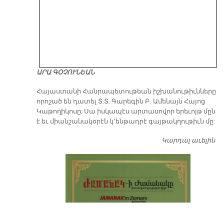
ԱՐԱ ԳՕՉՈՒՆԵԱՆ
​Հայաստանի Հանրապետութեան իշխանութիւնները
որոշած են դատել Տ.Տ. Գարեգին Բ. Ամենայն Հայոց
Կաթողիկոսը: Սա իսկապէս արտասովոր երեւոյթ մըն
է եւ միանշանակօրէն կ՚ենթադրէ գայթակղութիւն մը:
Կարդալ աւելին
Դ