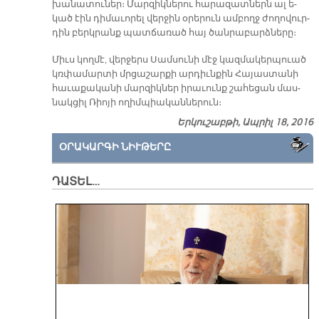
խա­նա­տու­ներ։ Մար­զիկ­նե­րու հա­րա­զատ­ներն ալ ե­
կած էին դի­մա­ւո­րել վեր­ջին օ­րե­րուն ամ­բողջ ժո­ղո­վուր­
դին բերկ­րանք պատ­ճա­ռած հայ ծան­րա­բարձ­նե­րը։
Միւս կող­մէ, վեր­ջերս Սամ­սու­նի մէջ կազ­մա­կեր­պուած
կռփա­մար­տի մրցա­շար­քի ար­դիւն­քին Հա­յաս­տա­նի
հա­ւա­քա­կա­նի մար­զիկ­ներ ի­րա­ւունք շա­հե­ցան մաս­
նակ­ցիլ Ռիո­յի ո­ղիմ­պիա­կան­նե­րուն։
Երկուշաբթի, Ապրիլ 18, 2016
ՕՐԱԿԱՐԳԻ ՆԻՒԹԵՐԸ
ԴԱՏԵԼ…