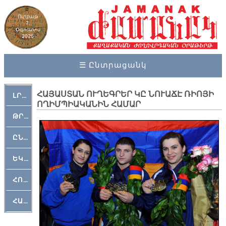
Ուրբաթ
7,
Օգոստոս
2026
☰ Ընտրացանկ
ՀԱՅԱՍՏԱՆ ՈՒՂԵԳՐԵՐ ԿԸ ՆՈՒԱՃԷ ՌԻՈՅԻ
ԼՐԱՀՈՍ
ՈՂԻՄՊԻԱԿԱՆԻՆ ՀԱՄԱՐ
ԹՐՔԱՀԱՅ ԿԵԱՆՔ
ԸՆԿԵՐԱՄՇԱԿՈՒԹԱՅԻՆ
ԵԿԵՂԵՑԱԿԱՆ
ՀՈԳԵՄՏԱՒՈՐ
ՀԱՐԹԱԿ