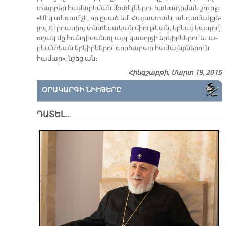
տար­բեր հա­մարկ­ման մօ­տել­նե­րու հա­կադր­ման շուրջ։
«Մէկ ան­գամ չէ, որ ը­սած եմ՝ Հա­յաս­տան, ան­դա­մակ­ցե­
լով Եւ­րոա­սիոյ տնտե­սա­կան միու­թեան, կրնայ կա­պող
օ­ղակ մը հան­դի­սա­նալ այդ կա­ռոյ­ցի եր­կիր­նե­րու եւ ա­
րեւմ­տեան եր­կիր­նե­րու գոր­ծա­րար հա­մայնք­նե­րուն
հա­մար», նշեց ան։
Հինգշաբթի, Մարտ 19, 2015
ՕՐԱԿԱՐԳԻ ՆԻՒԹԵՐԸ
ԴԱՏԵԼ…