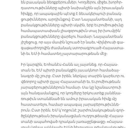
են բա­ւա­կան ձեռք­բե­րում­ներ։ Կող­մե­րու մի­ջեւ խորհր­
դա­տուու­թիւն­նե­րը պի­տի նա­խան­շեն այն ի­րա­ւա­կան
հիմ­քը, որ ա­պա­գա­յին պէտք է ձե­ւա­կեր­պուի բա­նակ­
ցու­թիւն­նե­րու ար­դիւն­քով։ Ըստ Նալ­պան­տեա­նի, այդ
բա­նակ­ցու­թիւն­նե­րը պի­տի սկսին, երբ Եւ­րո­միու­թիւ­նը
հա­մա­պա­տաս­խան լիա­զօ­րու­թիւն տայ իր խում­բին՝
բա­նակ­ցու­թիւն­նե­րը վա­րե­լու հա­մար։ Նալ­պան­տեան
յի­շե­ցուց, որ այս մա­սին նշուած էր նաեւ Վիլ­նիու­սի գա­
գա­թա­ժո­ղո­վին ժա­մա­նակ ստո­րագ­րուած Հա­յաս­տա­
նի եւ ԵՄ-ի հա­մա­տեղ յայ­տա­րա­րու­թեան մէջ։
Իր կար­գին, Եո­հա­նէս Հանն ալ յայտ­նեց, որ Հա­յաս­
տան եւ ԵՄ պի­տի բա­նակ­ցին յա­ւակ­նոտ հա­մա­ձայ­
նագ­րի մը շուրջ։ Ըստ ի­րեն, ներ­կայ տա­րին կա­րե­ւոր ու
վճռո­րոշ պի­տի ըլ­լայ Հա­յաս­տա­նի եւ Եւ­րո­միու­թեան
յա­րա­բե­րու­թիւն­նե­րուն հա­մար։ Սա կը նշա­նա­ւո­րուի
այն հան­գա­ման­քով, որ կող­մե­րը եր­կուս­տեք յանձ­նա­
ռու­թիւն ստանձ­նած են ա­մուր ի­րա­ւա­կան հիմք մը
հաս­տա­տե­լու հա­մար ա­պա­գայ յա­րա­բե­րու­թիւն­նե­
րուն։ Ըստ ի­րեն, ԵՄ կ՚ող­ջու­նէ շար­ժու­նա­կու­թեան գոր­
ծըն­կե­րու­թեան ի­րա­կա­նաց­ման ուղ­ղու­թեամբ Հա­յաս­
տա­նի ա­պա­հո­ված դրա­կան յա­ռա­ջըն­թա­ցը։ «Հա­յաս­
տան կրնայ ակն­կա­լել ԵՄ-ի հե­տա­գայ օ­ժան­դա­կու­թիւ­