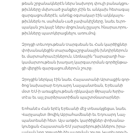
թեան շրջա­նակ­նե­րէն ներս նա­խորդ փու­լի բա­նակ­ցու­
թիւն­նե­րը մսխուած ջան­քեր չէին եւ ան­կախ հե­տա­գայ
զար­գա­ցում­նե­րէն, ա­նոնք օգ­տա­կար էին ակն­կա­լու­
թիւն­ներն ու սահ­մա­ն-ւած չա­փա­նիշ­նե­րը, նաեւ եւ­րո­
պա­կան շու­կա­յէ ներս մրցու­նակ ըլ­լա­լու հնա­րա­ւո­րու­
թիւն­նե­րը պատ­կե­րաց­նե­լու ա­ռու­մով։
Զրոյ­ցի տե­ւո­ղու­թեան Սարգ­սեան եւ Հան կար­ծիք­ներ
փո­խա­նա­կե­ցին տա­րած­քաշր­ջա­նա­յին խնդիր­նե­րուն
եւ մար­տահ­րա­ւէր­նե­րուն, Լեռ­նա­յին Ղա­րա­բա­ղի հա­
կա­մար­տու­թեան խա­ղաղ կար­գա­ւոր­ման գոր­ծըն­թա­
ցի վեր­ջին զար­գա­ցում­նե­րուն շուրջ։
Զրոյ­ցին ներ­կայ էին նաեւ Հա­յաս­տա­նի Ար­տա­քին գոր­
ծոց նա­խա­րար Ե­դուարդ Նալ­պան­տեան, Ե­րե­ւա­նի
մօտ ԵՄ-ի ա­ռա­քե­լու­թեան ղե­կա­վար Թրա­յան Խրիս­
տէա եւ այլ բարձ­րաս­տի­ճան պաշ­տօ­նա­տար­ներ։
Եո­հա­նէս Հան ե­րէկ Ե­րե­ւա­նի մէջ տե­սակ­ցե­ցաւ նաեւ
Վարչապետ Յովիկ Աբրահամեանի եւ Ե­դուարդ Նալ­
պան­տեա­նի հետ։ Այս առ­թիւ կար­ծիք­ներ փո­խա­նա­
կուե­ցան Հա­յաս­տան-ԵՄ յա­րա­բե­րու­թիւն­նե­րու ի­րա­
ւա­կան նոր շրջագ­ծի ձե­ւա­ւոր­ման շուրջ։ Կա­րե­ւո­րուե­