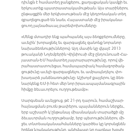
դիւնքն է հա­մա­տեղ ջան­քե­րու, քա­ղա­քա­կան կամ­քի եւ
եր­կուս­տեք պատ­րաս­տա­կա­մու­թեան։ Այս տա­րի­նե­րու
ըն­թաց­քին մեր երկ­խօ­սու­թեան մէջ կեդ­րո­նա­կան տեղ
զբա­ղե­ցու­ցած են նաեւ Հա­յաս­տա­նի մէջ ի­րա­կա­նա­
ցուող լայ­նա­ծա­ւալ բա­րե­փո­խում­նե­րը։
«Մենք մտա­դիր ենք պահ­պա­նել այս ձեռք­բե­րում­նե­րը,
ա­ւե­լին՝ խո­րաց­նել եւ զար­գաց­նել զա­նոնք նո­րա­նոր
նա­խա­ձեռ­նու­թիւն­նե­րով։ Այդ մա­սին կը վկա­յէ 2013
թուա­կա­նի Նո­յեմ­բե­րին Վիլ­նիու­սի մէջ ըն­դու­նուած Հա­
յաս­տան-ԵՄ հա­մա­տեղ յայ­տա­րա­րու­թիւ­նը, ո­րով վե­
րա­հաս­տա­տուե­ցաւ հա­մա­պար­փակ հա­մա­գոր­ծակ­
ցու­թիւ­նը ա­ւե­լի զար­գաց­նե­լու եւ ամ­րապն­դե­լու փո­
խա­դարձ յանձ­նա­ռու­թիւ­նը։ Աշ­խոյժ քայ­լե­րու կը ձեռ­
նար­կենք ԵՄ-ի հետ մեր նոր ի­րա­ւա­պայ­մա­նագ­րա­յին
հիմ­քը ձե­ւա­ւո­րե­լու ուղ­ղու­թեամբ»։
Սարգ­սեան ա­ւել­ցուց, թէ 21-րդ դա­րուն, հա­մաշ­խար­
հայ­նաց­ման բուռն թա­փե­րու պայ­ման­նե­րուն ներ­քեւ,
երբ աշ­խարհ կ՚ըն­թա­նայ միաս­նա­կան տա­րած­քի մը
ձե­ւա­ւոր­ման ուղ­ղու­թեամբ, երբ պե­տու­թիւն­նե­րու մի­
ջեւ տնտե­սա­կանսահ­ման­նե­րը կար­ծես կը կորսնց­նեն
ի­րենց նշա­նա­կու­թիւ­նը, ա­նի­մաստ կը դառ­նայ խօ­սիլ