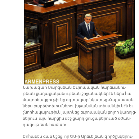
Նա­խա­գահ Սարգ­սեան Եւ­րո­պա­կան հա­րե­ւա­նու­
թեան քա­ղա­քա­կա­նու­թեան շրջա­նակ­նե­րէն ներս հա­
մա­գոր­ծակ­ցու­թիւ­նը օգ­տա­կար նկա­տեց Հա­յաս­տա­նէ
ներս բա­րե­փո­խում­նե­րու խթան­ման տե­սան­կիւ­նէն եւ
շնոր­հա­կա­լու­թիւն յայտ­նեց եւ­րո­պա­կան բո­լոր կա­ռոյց­
նե­րուն՝ այս հար­ցին մէջ ցարդ ցու­ցա­բե­րուած օ­ժան­
դա­կու­թեան հա­մար։
Եո­հա­նէս Հան նշեց, որ ԵՄ-ի Ա­րե­ւե­լեան գոր­ծըն­կե­րու­