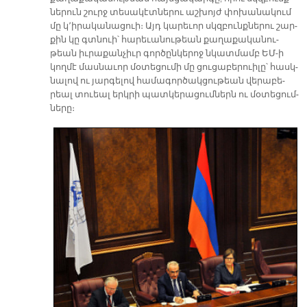
նե­րուն շուրջ տե­սա­կէտ­նե­րու աշ­խոյժ փո­խա­նա­կում
մը կ՚ի­րա­կա­նա­ցուի։ Այդ կա­րե­ւոր սկզբունք­նե­րու շար­
քին կը գտնուի՝ հա­րե­ւա­նու­թեան քա­ղա­քա­կա­նու­
թեան իւ­րա­քան­չիւր գոր­ծըն­կե­րոջ նկատ­մամբ ԵՄ-ի
կող­մէ մաս­նա­ւոր մօ­տե­ցու­մի մը ցու­ցա­բե­րուի­լը՝ հասկ­
նա­լով ու յար­գե­լով հա­մա­գոր­ծակ­ցու­թեան վե­րա­բե­
րեալ տուեալ երկ­րի պատ­կե­րա­ցում­ներն ու մօ­տե­ցում­
նե­րը։