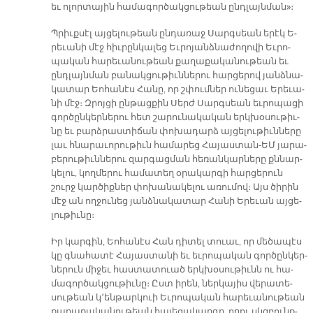
եւ ո­լոր­տա­յին հա­մա­գոր­ծակ­ցու­թեան ընդ­լայն­ման»։
Պրիւք­սէլ այ­ցե­լու­թեան ըն­դա­ռաջ Սարգ­սեան ե­րէկ Ե­
րե­ւա­նի մէջ հիւ­րըն­կա­լեց Եւ­րո­յանձ­նա­ժո­ղո­վի Եւ­րո­
պա­կան հա­րե­ւա­նու­թեան քա­ղա­քա­կա­նու­թեան եւ
ընդ­լայն­ման բա­նակ­ցու­թիւն­նե­րու հար­ցե­րով յանձ­նա­
կա­տար Եո­հա­նէս Հա­նը, որ շփում­ներ ու­նե­ցաւ Ե­րե­ւա­
նի մէջ։ Զրոյ­ցի ըն­թաց­քին Սերժ Սարգ­սեան եւ­րո­պա­ցի
գոր­ծըն­կեր­նե­րու հետ շա­րու­նա­կա­կան երկ­խօ­սու­թիւ­
նը եւ բարձ­րաս­տի­ճան փո­խա­դարձ այ­ցե­լու­թիւն­նե­րը
լաւ հնա­րա­ւո­րու­թիւն հա­մա­րեց Հա­յաս­տան-ԵՄ յա­րա­
բե­րու­թիւն­նե­րու զար­գաց­ման հե­ռան­կար­նե­րը քննար­
կե­լու, կող­մե­րու հա­մա­տեղ օ­րա­կար­գի հար­ցե­րուն
շուրջ կար­ծիք­ներ փո­խա­նա­կե­լու ա­ռու­մով։ Այս ծի­րին
մէջ ան ող­ջու­նեց յանձ­նա­կա­տար Հա­նի Ե­րե­ւան այ­ցե­
լու­թիւ­նը։
Իր կար­գին, Եո­հա­նէս Հան դի­տել տուաւ, որ մե­ծա­պէս
կը գնա­հա­տէ Հա­յաս­տա­նի եւ եւ­րո­պա­կան գոր­ծըն­կեր­
նե­րուն մի­ջեւ հաս­տա­տուած երկ­խօ­սու­թիւնն ու հա­
մա­գոր­ծակ­ցու­թիւ­նը։ Ըստ ի­րեն, ներ­կա­յիս վե­րա­տե­
սու­թեան կ՚են­թար­կուի Եւ­րո­պա­կան հա­րե­ւա­նու­թեան
քա­ղա­քա­կա­նու­թեան հա­յե­ցա­կար­գը, ո­րու սկզբունք­