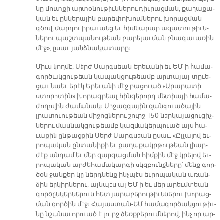
նը մուտ­քի ար­տօ­նու­թիւն­նե­րու դիւ­րաց­ման, քա­ղա­քա­
կան եւ ըն­կե­րա­յին բա­րե­փո­խում­նե­րու խո­րաց­ման
գծով, մար­դու ի­րա­ւանց եւ հիմ­նա­րար ա­զա­տու­թիւն­
նե­րու պաշտ­պա­նու­թեան բա­րե­լաւ­ման բնա­գա­ւա­ռին
մէջ», ը­սաւ յանձ­նա­կա­տա­րը։
Միւս կող­մէ, Սերժ Սարգ­սեան Ե­րե­ւա­նի եւ ԵՄ-ի հա­մա­
գոր­ծակ­ցու­թեան կա­պակ­ցու­թեամբ ար­տա­յայ-տըւե­
ցաւ նաեւ ե­րէկ Ե­րե­ւա­նի մէջ բա­ցուած «Ա­րա­րա­տի
ստո­րո­տին» խո­րագ­րեալ հին­գե­րորդ մե­տիա­յի հա­մա­
ժո­ղո­վին ժա­մա­նակ։ Մի­ջազ­գա­յին զան­գուա­ծա­յին
լրա­տուու­թեան մի­ջոց­նե­րու շուրջ 150 ներ­կա­յա­ցու­ցիչ­
նե­րու մաս­նակ­ցու­թեամբ կազ­մա­կեր­պուած այս հա­
ւա­քին ըն­թաց­քին Սերժ Սարգ­սեան ը­սաւ. «Ըլ­լա­լով եւ­
րո­պա­կան ըն­տա­նի­քի եւ քա­ղա­քա­կր­թու­թեան լիար­
ժէք ան­դամ եւ մեր զար­գաց­ման հիմ­քին մէջ կրե­լով եւ­
րո­պա­կան ար­ժեհա­մա­կար­գի սկզբունք­նե­րը՝ մենք գոր­
ծօն ջան­քեր կը ներդ­նենք ինչ­պէս եւ­րո­պա­կան ա­ռան­
ձին եր­կիր­նե­րու, այն­պէս ալ ԵՄ-ի եւ մեր ա­րեւմ­տեան
գոր­ծըն­կեր­նե­րուն հետ յա­րա­բե­րու­թիւն­նե­րու խո­րաց­
ման գոր­ծին մէջ։ Հա­յաս­տան-ԵՄ հա­մա­գոր­ծակ­ցու­թիւ­
նը նշա­նա­ւո­րուած է լուրջ ձեռք­բե­րում­նե­րով, ինչ որ ար­