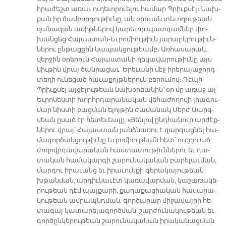
հրա­ժեշտ ա­ռաւ ու­ղե­ւո­րուե­լու հա­մար Պրիւք­սէլ։ Նախ­
քան իր ճամ­բոր­դու­թիւ­նը, ան օ­րուան տե­ւո­ղու­թեան
զա­նա­զան ա­ռիթ­նե­րով կա­րե­ւոր պատ­գամ­ներ փո­
խան­ցեց Հա­յաս­տան-Եւ­րո­միու­թիւն յա­րա­բե­րու­թիւն­
նե­րու ըն­թաց­քին կա­պակ­ցու­թեամբ։ Առհա­սա­րակ,
վեր­ջին օ­րե­րուն Հա­յաս­տա­նի ղե­կա­վա­րու­թիւ­նը այս
նիւ­թին վրայ ծան­րա­ցաւ՝ Ե­րե­ւա­նի մէջ ի­րե­րա­յա­ջորդ
տե­ղի ու­նե­ցած հա­ւա­քոյթ­նե­րուն բե­րու­մով։ Դէ­պի
Պրիւք­սէլ այ­ցե­լու­թեան նա­խօ­րեա­կին՝ օր մը ա­ռաջ ալ
Եւ­րո­նես­տի խորհր­դա­րա­նա­կան վե­հա­ժո­ղո­վի լիա­գու­
մար նիս­տի բաց­ման ե­լոյ­թին ժա­մա­նակ Սերժ Սարգ­
սեան ը­սած էր հե­տե­ւեա­լը. «Յեն­լով ընդ­հա­նուր ար­ժէք­
նե­րու վրայ՝ Հա­յաս­տան յանձ­նա­ռու է զար­գաց­նել հա­
մա­գոր­ծակ­ցու­թիւ­նը Եւ­րո­միու­թեան հետ՝ ուղ­ղուած
ժո­ղովր­դա­վա­րա­կան հաս­տա­տու­թիւն­նե­րու եւ դա­
տա­կան հա­մա­կար­գի շա­րու­նա­կա­կան բա­րե­լաւ­ման,
մար­դու ի­րա­ւանց եւ ի­րա­ւուն­քի գե­րա­կա­յու­թեան
խթան­ման, ար­դիւ­նա­ւէտ կա­ռա­վար­ման, կա­շա­ռա­կե­
րու­թեան դէմ պայ­քա­րի, քա­ղա­քա­ցիա­կան հա­սա­րա­
կու­թեան ամ­րապնդ­ման, գոր­ծա­րար մի­ջա­վայ­րի հե­
տա­գայ կա­տա­րե­լա­գործ­ման, շա­րժու­նա­կու­թեան եւ
գոր­ծըն­կե­րու­թեան շա­րու­նա­կա­կան ի­րա­կա­նաց­ման