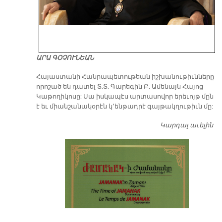
ԱՐԱ ԳՕՉՈՒՆԵԱՆ
​Հայաստանի Հանրապետութեան իշխանութիւնները
որոշած են դատել Տ.Տ. Գարեգին Բ. Ամենայն Հայոց
Կաթողիկոսը: Սա իսկապէս արտասովոր երեւոյթ մըն
է եւ միանշանակօրէն կ՚ենթադրէ գայթակղութիւն մը:
Կարդալ աւելին
Դ