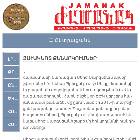
Ուրբաթ
7,
Օգոստոս
2026
☰ Ընտրացանկ
ՅԱՒԱԿՆՈՏ ՔՆՆԱՐԿՈՒՄՆԵՐ
ԼՐԱՀՈՍ
ԹՐՔԱՀԱՅ ԿԵԱՆՔ
Հա­յաս­տա­նի Նա­խա­գահ Սերժ Սարգ­սեան այ­սօր
շփում­ներ կ՚ու­նե­նայ Պրիւք­սէ­լի մէջ։ Ան կը մաս­նակ­ցի
ԸՆԿԵՐԱՄՇԱԿՈՒԹԱՅԻՆ
Եւ­րո­պա­կան ժո­ղովր­դա­կան կու­սակ­ցու­թեան (ԵԺԿ)
գա­գա­թա­ժո­ղո­վին։ Հարկ է նշել, որ ԵԺԿ վեր­ջերս հա­
ԵԿԵՂԵՑԱԿԱՆ
յան­պաստ բա­նա­ձեւ մը ըն­դու­նած էր 2015-ի տա­րե­լի­
ցին կա­պակ­ցու­թեամբ։ Պաշ­տօ­նա­կան աղ­բիւր­նե­րու
ՀՈԳԵՄՏԱՒՈՐ
հա­ղոր­դում­նե­րով, Պրիւք­սէ­լի մէջ նա­խա­տե­սուած են
նաեւ Սերժ Սարգ­սեա­նի շարք մը երկ­կող­մա­նի հան­դի­
ՀԱՐԹԱԿ
պում­նե­րը։
Սերժ Սարգ­սեան ե­րէկ ե­րե­կո­յեան ժա­մե­րուն Ե­րե­ւա­նէն