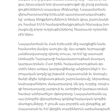
ցաւ ի­րա­ւա­կան նոր փաս­տա­թուղ­թի մը շուրջ բա­նակ­
ցու­թիւն­նե­րուն ա­պա­գայ մեկ­նար­կը։ Նալ­պան­տեան
վե­րա­հաս­տա­տեց Ե­րե­ւա­նի պատ­րաս­տա­կա­մու­թիւ­
նը՝ առ­կայ ձեռք­բե­րում­նե­րուն հի­ման վրայ շա­րու­նա­կե­
լու հա­մար ԵՄ-ի հա­մա­գոր­ծակ­ցու­թեան հե­տա­գայ խո­
րա­ցու­մը բո­լոր ուղ­ղու­թիւն­նե­րով, հնա­րա­ւոր ո­լորտ­նե­
րէն ներս։
Նալ­պան­տեան եւ Հան Ե­րե­ւա­նի մէջ սար­քե­ցին նաեւ
հա­մա­տեղ մամ­լոյ ա­սու­լիս մը։ Այս առ­թիւ եւ­րո­պա­ցի
յանձ­նա­կա­տա­րը դի­տել տուաւ, որ ԵՄ կը սա­տա­րէ
Լեռ­նա­յին Ղա­րա­բա­ղի հա­կա­մար­տու­թեան խա­ղաղ
կար­գա­ւոր­ման։ Ըստ ի­րեն, հա­կա­մար­տու­թեան գօ­
տիէն ներս առ­կայ կար­գա­վի­ճա­կը ա­նըն­դու­նե­լի է։ Եւ­
րո­պա­կան կող­մը կը խթա­նէ Հա­յաս­տա­նի եւ Ատր­պէյ­
ճա­նի մի­ջեւ երկ­խօ­սու­թեան շա­րու­նա­կու­մը, նե­րա­ռեալ
նա­խա­գահ­նե­րու մա­կար­դա­կով։ Ան կոչ ուղ­ղեց, որ­պէս­
զի հրա­դա­դա­րը յար­գուի եւ ստեղ­ծուի կար­գա­ւոր­ման
հա­մար անհ­րա­ժեշտ մթնո­լոր­տը։ Նալ­պան­տեանն ալ
այս խնդրին վե­րա­բե­րեալ կրկնեց հայ­կա­կան կող­մին
մօ­տե­ցում­նե­րը։ Ի լրումն այս բո­լո­րին ան ընդգ­ծեց, թէ
Հա­յաս­տան եւ ԵՄ վեր­ջին տա­րի­նե­րուն ար­ձա­նագ­րած