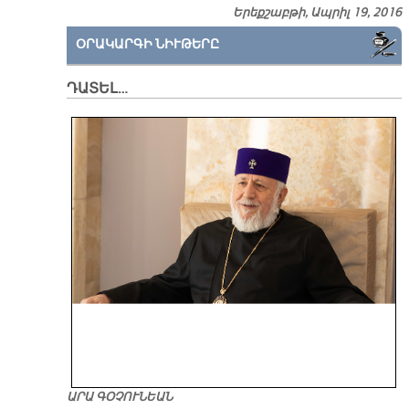
Երեքշաբթի, Ապրիլ 19, 2016
ՕՐԱԿԱՐԳԻ ՆԻՒԹԵՐԸ
ԴԱՏԵԼ…
ԱՐԱ ԳՕՉՈՒՆԵԱՆ