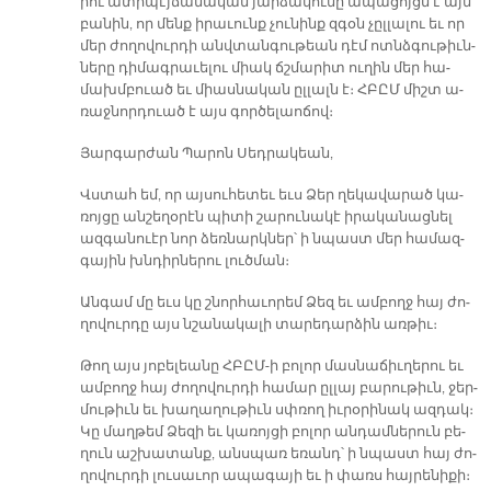
րու ատր­պէյ­ճա­նա­կան յար­ձա­կու­մը ա­պա­ցոյցն է այն
բա­նին, որ մենք ի­րա­ւունք չու­նինք զգօն չըլ­լա­լու եւ որ
մեր ժո­ղո­վուր­դի անվ­տան­գու­թեան դէմ ոտնձ­գու­թիւն­
նե­րը դի­մագ­րա­ւե­լու միակ ճշմա­րիտ ու­ղին մեր հա­
մախմ­բուած եւ միաս­նա­կան ըլ­լալն է։ ՀԲԸՄ միշտ ա­
ռաջ­նոր­դուած է այս գոր­ծե­լաո­ճով։
Յար­գար­ժան Պա­րոն Սեդ­րա­կեան,
Վստահ եմ, որ այ­սու­հե­տեւ եւս Ձեր ղե­կա­վա­րած կա­
ռոյ­ցը ան­շե­ղօ­րէն պի­տի շա­րու­նա­կէ ի­րա­կա­նաց­նել
ազ­գա­նուէր նոր ձեռ­նարկ­ներ՝ ի նպաստ մեր հա­մազ­
գա­յին խնդիր­նե­րու լուծ­ման։
Ան­գամ մը եւս կը շնոր­հա­ւո­րեմ Ձեզ եւ ամ­բողջ հայ ժո­
ղո­վուր­դը այս նշա­նա­կա­լի տա­րե­դար­ձին առ­թիւ։
Թող այս յո­բե­լեա­նը ՀԲԸՄ-ի բո­լոր մաս­նա­ճիւ­ղե­րու եւ
ամ­բողջ հայ ժո­ղո­վուր­դի հա­մար ըլ­լայ բա­րու­թիւն, ջեր­
մու­թիւն եւ խա­ղա­ղու­թիւն սփռող իւ­րօ­րի­նակ ազ­դակ։
Կը մաղ­թեմ Ձե­զի եւ կա­ռոյ­ցի բո­լոր ան­դամ­նե­րուն բե­
ղուն աշ­խա­տանք, անս­պառ ե­ռանդ՝ ի նպաստ հայ ժո­
ղո­վուր­դի լու­սա­ւոր ա­պա­գա­յի եւ ի փառս հայ­րե­նի­քի։