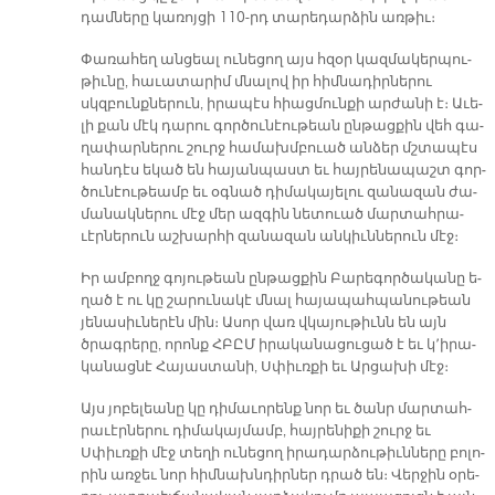
դամ­նե­րը կա­ռոյ­ցի 110-րդ տա­րե­դար­ձին առ­թիւ։
Փա­ռա­հեղ ան­ցեալ ու­նե­ցող այս հզօր կազ­մա­կեր­պու­
թիւ­նը, հա­ւա­տա­րիմ մնա­լով իր հիմ­նա­դիր­նե­րու
սկզբունք­նե­րուն, ի­րա­պէս հիաց­մուն­քի ար­ժա­նի է։ Ա­ւե­
լի քան մէկ դա­րու գոր­ծու­նէու­թեան ըն­թաց­քին վեհ գա­
ղա­փար­նե­րու շուրջ հա­մախմ­բուած ան­ձեր մշտա­պէս
հան­դէս ե­կած են հա­յան­պաստ եւ հայ­րե­նա­պաշտ գոր­
ծու­նէու­թեամբ եւ օգ­նած դի­մա­կա­յե­լու զա­նա­զան ժա­
մա­նակ­նե­րու մէջ մեր ազ­գին նե­տուած մար­տահ­րա­
ւէր­նե­րուն աշ­խար­հի զա­նա­զան ան­կիւն­նե­րուն մէջ։
Իր ամ­բողջ գո­յու­թեան ըն­թաց­քին Բա­րե­գոր­ծա­կա­նը ե­
ղած է ու կը շա­րու­նա­կէ մնալ հա­յա­պահ­պա­նու­թեան
յե­նա­սիւ­նե­րէն մին։ Ա­սոր վառ վկա­յու­թիւնն են այն
ծրագ­րե­րը, ո­րոնք ՀԲԸՄ ի­րա­կա­նա­ցու­ցած է եւ կ՚ի­րա­
կա­նաց­նէ Հա­յաս­տա­նի, Սփիւռ­քի եւ Ար­ցա­խի մէջ։
Այս յո­բե­լեա­նը կը դի­մա­ւո­րենք նոր եւ ծանր մար­տահ­
րա­ւէր­նե­րու դի­մա­կայ­մամբ, հայ­րե­նի­քի շուրջ եւ
Սփիւռ­քի մէջ տե­ղի ու­նե­ցող ի­րա­դար­ձու­թիւն­նե­րը բո­լո­
րին առ­ջեւ նոր հիմ­նախն­դիր­ներ դրած են։ Վեր­ջին օ­րե­