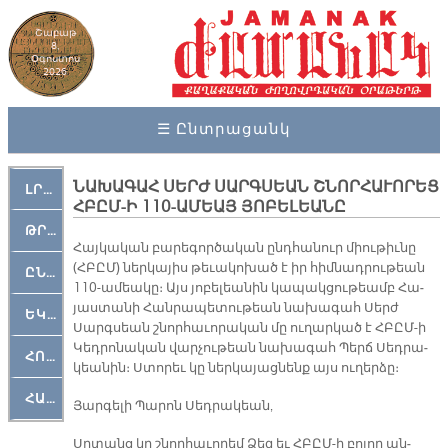
Շաբաթ
8,
Օգոստոս
2026
☰ Ընտրացանկ
ՆԱԽԱԳԱՀ ՍԵՐԺ ՍԱՐԳՍԵԱՆ ՇՆՈՐՀԱՒՈՐԵՑ
ԼՐԱՀՈՍ
ՀԲԸՄ-Ի 110-ԱՄԵԱՅ ՅՈԲԵԼԵԱՆԸ
ԹՐՔԱՀԱՅ ԿԵԱՆՔ
Հայ­կա­կան բա­րե­գոր­ծա­կան ընդ­հա­նուր միու­թիւ­նը
(ՀԲԸՄ) ներ­կա­յիս թե­ւա­կո­խած է իր հիմ­նադ­րու­թեան
ԸՆԿԵՐԱՄՇԱԿՈՒԹԱՅԻՆ
110-ա­մեա­կը։ Այս յո­բե­լեա­նին կա­պակ­ցու­թեամբ Հա­
յաս­տա­նի Հան­րա­պե­տու­թեան նա­խա­գահ Սերժ
ԵԿԵՂԵՑԱԿԱՆ
Սարգ­սեան շնոր­հա­ւո­րա­կան մը ու­ղար­կած է ՀԲԸՄ-ի
Կեդ­րո­նա­կան վար­չու­թեան նա­խա­գահ Պերճ Սեդ­րա­
ՀՈԳԵՄՏԱՒՈՐ
կեա­նին։ Ստո­րեւ կը ներ­կա­յաց­նենք այս ու­ղեր­ձը։
ՀԱՐԹԱԿ
Յար­գե­լի Պա­րոն Սեդ­րա­կեան,
Սրտանց կը շնոր­հա­ւո­րեմ Ձեզ եւ ՀԲԸՄ-ի բո­լոր ան­