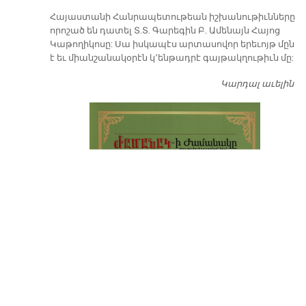
​Հայաստանի Հանրապետութեան իշխանութիւնները
որոշած են դատել Տ.Տ. Գարեգին Բ. Ամենայն Հայոց
Կաթողիկոսը: Սա իսկապէս արտասովոր երեւոյթ մըն
է եւ միանշանակօրէն կ՚ենթադրէ գայթակղութիւն մը:
Կարդալ աւելին
Դ