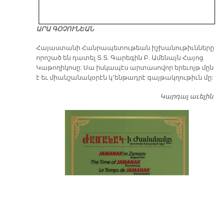
ԱՐԱ ԳՕՉՈՒՆԵԱՆ
​Հայաստանի Հանրապետութեան իշխանութիւնները
որոշած են դատել Տ.Տ. Գարեգին Բ. Ամենայն Հայոց
Կաթողիկոսը: Սա իսկապէս արտասովոր երեւոյթ մըն
է եւ միանշանակօրէն կ՚ենթադրէ գայթակղութիւն մը:
Կարդալ աւելին
Դ