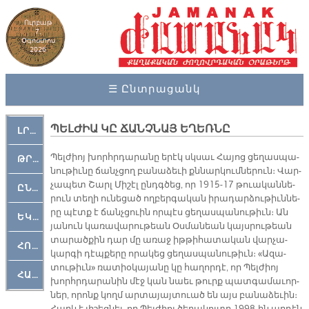
Ուրբաթ
7,
Օգոստոս
2026
☰ Ընտրացանկ
ՊԵԼԺԻԱ ԿԸ ՃԱՆՉՆԱՅ ԵՂԵՌՆԸ
ԼՐԱՀՈՍ
Պել­ժիոյ խորհր­դա­րա­նը ե­րէկ սկսաւ Հա­յոց ցե­ղաս­պա­
ԹՐՔԱՀԱՅ ԿԵԱՆՔ
նու­թիւ­նը ճանչ­ցող բա­նա­ձե­ւի քննար­կում­նե­րուն։ Վար­
չա­պետ Շարլ Մի­շէլ ընդգ­ծեց, որ 1915-17 թուա­կան­նե­
ԸՆԿԵՐԱՄՇԱԿՈՒԹԱՅԻՆ
րուն տե­ղի ու­նե­ցած ող­բեր­գա­կան ի­րա­դար­ձու­թիւն­նե­
րը պէտք է ճանչ­ցուին որ­պէս ցե­ղաս­պա­նու­թիւն։ Ան
ԵԿԵՂԵՑԱԿԱՆ
յա­նուն կա­ռա­վա­րու­թեան Օս­մա­նեան կայս­րու­թեան
տա­րած­քին դար մը ա­ռաջ իթ­թի­հա­տա­կան վար­չա­
ՀՈԳԵՄՏԱՒՈՐ
կար­գի դէպքե­րը ո­րա­կեց ցե­ղաս­պա­նու­թիւն։ «Ա­զա­
տու­թիւն» ռա­տիօ­կա­յա­նը կը հա­ղոր­դէ, որ Պել­ժիոյ
ՀԱՐԹԱԿ
խորհր­դա­րա­նին մէջ կան նաեւ թուրք պատ­գա­մա­ւոր­
ներ, ո­րոնք կողմ ար­տա­յայ­տուած են այս բա­նա­ձե­ւին։