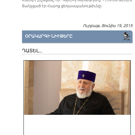
Հարկ է յի­շեց­նել, որ Պել­ժիոյ ծե­րա­կոյ­տը 1998-ին ար­դէն
ճանչ­ցած էր Հա­յոց ցե­ղաս­պա­նու­թիւ­նը։
Ուրբաթ, Յունիս 19, 2015
ՕՐԱԿԱՐԳԻ ՆԻՒԹԵՐԸ
ԴԱՏԵԼ…