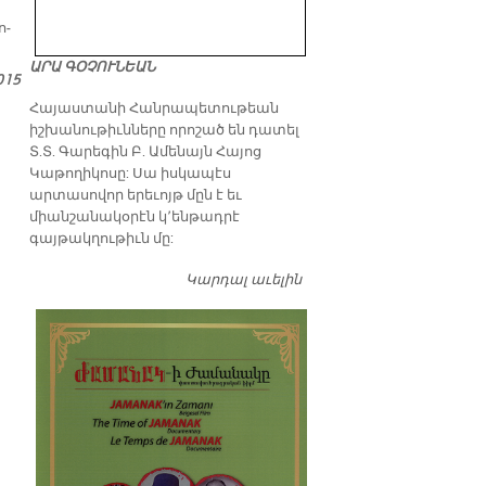
ո­
ԱՐԱ ԳՕՉՈՒՆԵԱՆ
015
​Հայաստանի Հանրապետութեան
իշխանութիւնները որոշած են դատել
Տ.Տ. Գարեգին Բ. Ամենայն Հայոց
Կաթողիկոսը: Սա իսկապէս
արտասովոր երեւոյթ մըն է եւ
միանշանակօրէն կ՚ենթադրէ
գայթակղութիւն մը:
Կարդալ աւելին
Դատել…