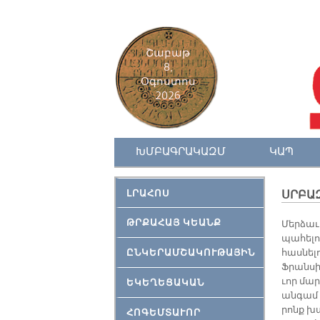
Շաբաթ
8,
Օգոստոս
2026
ԽՄԲԱԳՐԱԿԱԶՄ
ԿԱՊ
ԼՐԱՀՈՍ
ՍՐԲԱԶ
ԹՐՔԱՀԱՅ ԿԵԱՆՔ
Մեր­ձա­ւ
պա­հե­լո
ԸՆԿԵՐԱՄՇԱԿՈՒԹԱՅԻՆ
հաս­նե­
Ֆրան­սի
ւոր մար­
ԵԿԵՂԵՑԱԿԱՆ
ան­գամ մ
րոնք խա­
ՀՈԳԵՄՏԱՒՈՐ