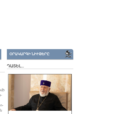
ՕՐԱԿԱՐԳԻ ՆԻՒԹԵՐԸ
ԴԱՏԵԼ…
կ
­մի
ա­
 ո­
ան