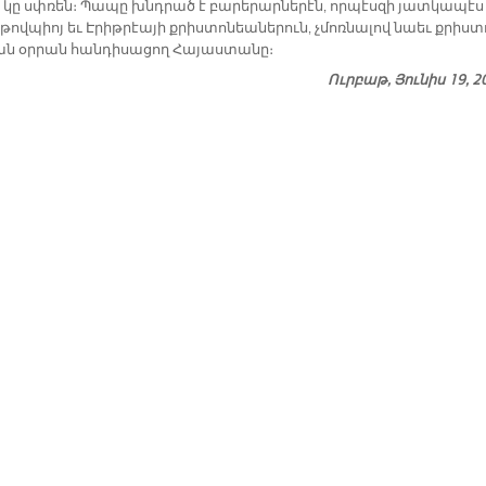
 կը սփռեն։ Պա­պը խնդրած է բա­րե­րար­նե­րէն, որ­պէս­զի յատ­կա­պէս
­թով­պիոյ եւ Է­րիթ­րէա­յի քրիս­տո­նեա­նե­րուն, չմոռ­նա­լով նաեւ քրիս­տ
ան օր­րան հան­դի­սա­ցող Հա­յաս­տա­նը։
Ուրբաթ, Յունիս 19, 2