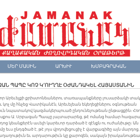
ՄԵՐ ՄԱՍԻՆ
ԱՐԽԻՒ
ԽՄԲԱԳՐԱԿԱՆ
ԱՆ ՊԱՊԸ ԿՈՉ Կ՚ՈՒՂՂԷ ՕԺԱՆԴԱԿԵԼ ՀԱՅԱՍՏԱՆԻՆ
որ Ա­րե­ւել­քի քրիս­տո­նեա­նե­րու տա­ռա­պանք­նե­րը լու­սար­ձա­կի տա
ւ կոչ մը հնչեց Վա­տի­կա­նէն, Ա­րե­ւե­լեան ե­կե­ղե­ցի­նե­րու օգ­նու­թեան
լուն նպա­տա­կով կազ­մա­կեր­պուած ըն­դու­նե­լու­թեան ըն­թաց­քին։ Հռո
ս­քոս Ա. Սրբա­զան Պա­պը յայ­տա­րա­րեց, թէ ո­մանց հա­մար հա­զա­ր
դոց կեան­քե­րէն ա­ւե­լի կա­րե­ւոր դար­ձած է զէնքն ու ու­ժա­նիւ­թը։ Ան
ը եւս ընդգ­ծած է, թէ յոյս վրդո­վե­ցու­ցիչ է վար­քա­գի­ծը այն մար­դոց,
ղա­ղու­թիւն եւ ար­դա­րու­թիւն կը քա­րո­զեն, սա­կայն ի­րա­կա­նու­թե