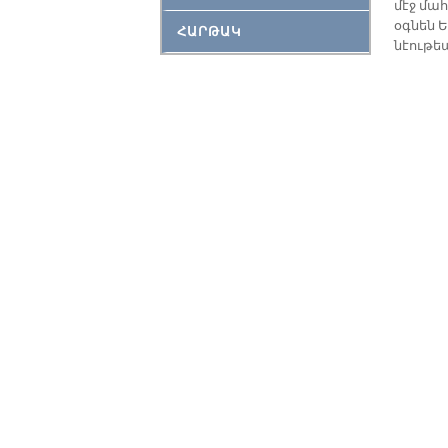
մէջ մահ
օգ­նեն Ե
ՀԱՐԹԱԿ
նէու­թե