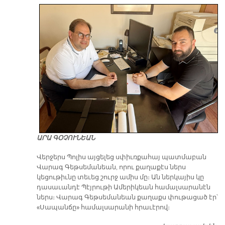
ԱՐԱ ԳՕՉՈՒՆԵԱՆ
Վերջերս Պոլիս այցելեց սփիւռքահայ պատմաբան
Վարագ Գեթսեմանեան, որու քաղաքէս ներս
կեցութիւնը տեւեց շուրջ ամիս մը։ Ան ներկայիս կը
դասաւանդէ Պէյրութի Ամերիկեան համալսարանէն
ներս։ Վարագ Գեթսեմանեան քաղաքս փութացած էր՝
«Սապանճը» համալսարանի հրաւէրով։