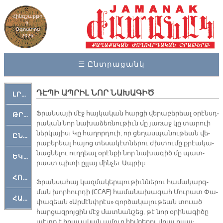
Հինգշաբթի
6,
Օգոստոս
2026
☰ Ընտրացանկ
ԴԷՊԻ ԱՊՐԻԼ ՆՈՐ ՆԱԽԱԳԻԾ
ԼՐԱՀՈՍ
Ֆրան­սա­յի մէջ հայ­կա­կան հար­ցի վե­րա­բե­րեալ օ­րէնսդ­
ԹՐՔԱՀԱՅ ԿԵԱՆՔ
րա­կան նոր նա­խա­ձեռ­նու­թիւն մը յա­ռաջ կը տա­րուի
ներ­կա­յիս։ Կը հա­ղոր­դուի, որ ցե­ղաս­պա­նու­թեան վե­
ԸՆԿԵՐԱՄՇԱԿՈՒԹԱՅԻՆ
րա­բե­րեալ հա­յոց տե­սա­կէտ­նե­րու ժխտու­մը քրէա­կա­
նաց­նե­լու ուղ­ղեալ օ­րէն­քի նոր նա­խա­գիծ մը պատ­
ԵԿԵՂԵՑԱԿԱՆ
րաստ պի­տի ըլ­լայ մին­չեւ Ապ­րիլ։
ՀՈԳԵՄՏԱՒՈՐ
Ֆրան­սա­հայ կազ­մա­կեր­պու­թիւն­նե­րու հա­մա­կարգ­
ման խոր­հուր­դի (CCAF) հա­մա­նա­խա­գահ Մու­րատ Փա­
ՀԱՐԹԱԿ
փա­զեան «Ար­մէնփ­րէս» գոր­ծա­կա­լու­թեան տուած
հար­ցազ­րոյ­ցին մէջ մատ­նան­շեց, թէ նոր օ­րի­նա­գի­ծը
պէտք է ի­րա­ւա­կան ա­մուր հիմ­քե­րու վրայ ըլ­լայ։