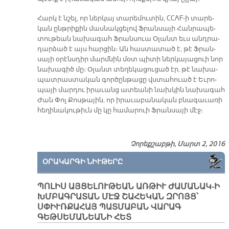
Հարկ է նշել, որ ներ­կայ տա­րե­մու­տին, CCAF-ի տա­րե­
կան ընթ­րի­քին մաս­նակ­ցե­լով Ֆրան­սա­յի Հան­րա­պե­
տու­թեան նա­խա­գահ Ֆրան­սուա Օ­լանտ եւս անդ­րա­
դար­ձած է այս հար­ցին։ Ան հաս­տա­տած է, թէ Ֆրան­
սա­յի օ­րէնս­դիր մարմ­նին մօտ պի­տի ներ­կա­յա­ցուի նոր
նա­խա­գիծ մը։ Օ­լանտ տե­ղե­կա­ցու­ցած էր, թէ նա­խա­
պատ­րաս­տա­կան գոր­ծըն­թա­ցը վստա­հուած է Եւ­րո­
պա­յի մար­դու ի­րա­ւանց ա­տեա­նի նախ­կին նա­խա­գահ
Ժան Փոլ Քոս­թա­յին, որ ի­րա­ւա­բա­նա­կան բնա­գա­ւա­ռի
հե­ղի­նա­կու­թիւն մը կը հա­մա­րուի Ֆրան­սա­յի մէջ։
Չորեքշաբթի, Մարտ 2, 2016
ՕՐԱԿԱՐԳԻ ՆԻՒԹԵՐԸ
ՊՈԼԻՍ ԱՅՑԵԼՈՒԹԵԱՆ ԱՌԹԻՒ ԺԱՄԱՆԱԿ-Ի
ԽՄԲԱԳՐԱՏԱՆ ՄԷՋ ՇԱՀԵԿԱՆ ԶՐՈՅՑ՝
ՍՓԻՒՌՔԱՀԱՅ ՊԱՏՄԱԲԱՆ ՎԱՐԱԳ
ԳԵԹՍԵՄԱՆԵԱՆԻ ՀԵՏ