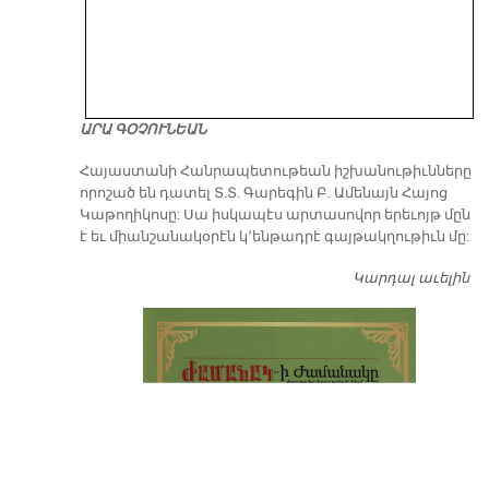
ԱՐԱ ԳՕՉՈՒՆԵԱՆ
​Հայաստանի Հանրապետութեան իշխանութիւնները
որոշած են դատել Տ.Տ. Գարեգին Բ. Ամենայն Հայոց
Կաթողիկոսը: Սա իսկապէս արտասովոր երեւոյթ մըն
է եւ միանշանակօրէն կ՚ենթադրէ գայթակղութիւն մը:
Կարդալ աւելին
Դ