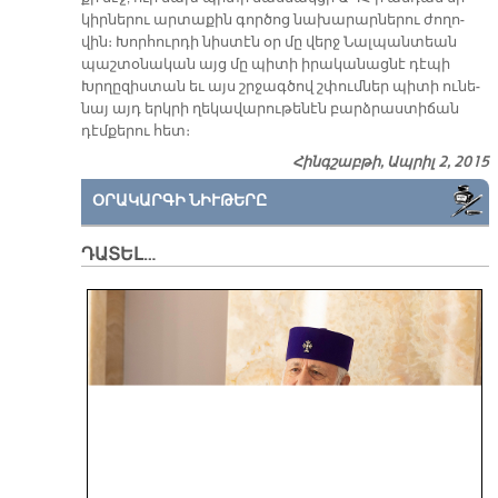
կիր­նե­րու ար­տա­քին գոր­ծոց նա­խա­րար­նե­րու ժո­ղո­
վին։ Խոր­հուր­դի նիս­տէն օր մը վերջ Նալ­պան­տեան
պաշ­տօ­նա­կան այց մը պի­տի ի­րա­կա­նաց­նէ դէ­պի
Խրղը­զիս­տան եւ այս շրջագ­ծով շփում­ներ պի­տի ու­նե­
նայ այդ երկ­րի ղե­կա­վա­րու­թե­նէն բարձ­րաս­տի­ճան
դէմ­քե­րու հետ։
Հինգշաբթի, Ապրիլ 2, 2015
ՕՐԱԿԱՐԳԻ ՆԻՒԹԵՐԸ
ԴԱՏԵԼ…