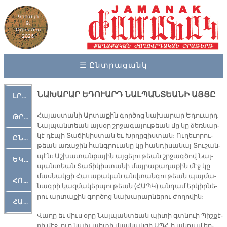
Կիրակի
9,
Օգոստոս
2026
☰ Ընտրացանկ
ՆԱԽԱՐԱՐ ԵԴՈՒԱՐԴ ՆԱԼՊԱՆՏԵԱՆԻ ԱՅՑԸ
ԼՐԱՀՈՍ
Հա­յաս­տա­նի Ար­տա­քին գոր­ծոց նա­խա­րար Ե­դուարդ
ԹՐՔԱՀԱՅ ԿԵԱՆՔ
Նալ­պան­տեան այ­սօր շրջա­գա­յու­թեան մը կը ձեռ­նար­
կէ դէ­պի Տա­ճի­կիս­տան եւ Խրղը­զիս­տան։ Ու­ղե­ւո­րու­
ԸՆԿԵՐԱՄՇԱԿՈՒԹԱՅԻՆ
թեան ա­ռա­ջին հանգ­րուա­նը կը հան­դի­սա­նայ Տու­շան­
պէն։ Աշ­խա­տան­քա­յին այ­ցե­լու­թեան շրջագ­ծով Նալ­
ԵԿԵՂԵՑԱԿԱՆ
պան­տեան Տա­ճի­կիս­տա­նի մայ­րա­քա­ղա­քին մէջ կը
մաս­նակ­ցի Հա­ւա­քա­կան անվ­տան­գու­թեան պայ­մա­
ՀՈԳԵՄՏԱՒՈՐ
նագ­րի կազ­մա­կեր­պու­թեան (ՀԱՊԿ) ան­դամ եր­կիր­նե­
րու ար­տա­քին գոր­ծոց նա­խա­րար­նե­րու ժո­ղո­վին։
ՀԱՐԹԱԿ
Վա­ղը եւ միւս օ­րը Նալ­պան­տեան պի­տի գտնուի Պիշ­քէ­
քի մէջ, ուր նախ պի­տի մաս­նակ­ցի ԱՊՀ-ի ան­դամ եր­