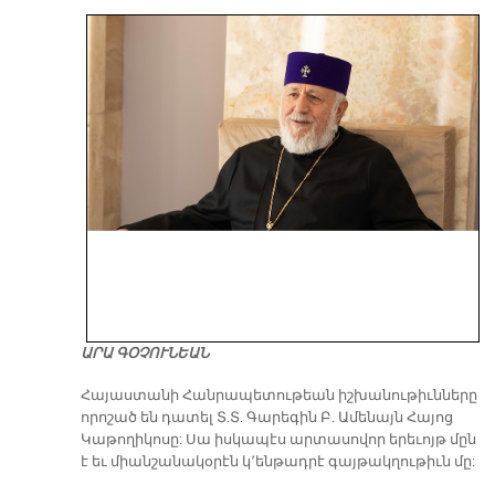
ԱՐԱ ԳՕՉՈՒՆԵԱՆ
​Հայաստանի Հանրապետութեան իշխանութիւնները
որոշած են դատել Տ.Տ. Գարեգին Բ. Ամենայն Հայոց
Կաթողիկոսը: Սա իսկապէս արտասովոր երեւոյթ մըն
է եւ միանշանակօրէն կ՚ենթադրէ գայթակղութիւն մը: