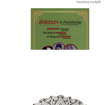
Կարդալ աւելին
Դ