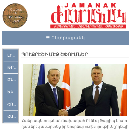
Շաբաթ
8,
Օգոստոս
2026
☰ Ընտրացանկ
ՊՈՒՔՐԷՇԻ ՄԷՋ ՇՓՈՒՄՆԵՐ
ԼՐԱՀՈՍ
ԹՐՔԱՀԱՅ ԿԵԱՆՔ
ԸՆԿԵՐԱՄՇԱԿՈՒԹԱՅԻՆ
ԵԿԵՂԵՑԱԿԱՆ
ՀՈԳԵՄՏԱՒՈՐ
ՀԱՐԹԱԿ
Հան­րա­պե­տու­թեան նա­խա­գահ Րէ­ճէպ Թայ­յիպ Էր­տո­
ղան ե­րէկ ա­ւար­տեց իր ե­ռօ­րեայ ու­ղե­ւո­րու­թիւ­նը՝ դէ­պի