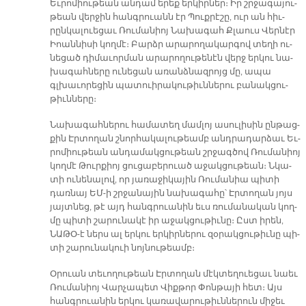
Եւ­րո­միու­թեան ան­դամ ե­րեք եր­կիր­ներ։ Իր շրջա­գա­յու­
թեան վեր­ջին հանգ­րուանն էր Պուք­րէ­շը, ուր ան հիւ­
րըն­կա­լուե­ցաւ Ռու­մա­նիոյ Նա­խա­գահ Քլաուս Վեր­նէր
Իո­ան­նի­սի կող­մէ։ Բարձր ա­րա­րո­ղա­կար­գով տե­ղի ու­
նե­ցած դի­մա­ւոր­ման ա­րա­րո­ղու­թե­նէն վերջ եր­կու նա­
խա­գահ­նե­րը ու­նե­ցան ա­ռանձ­նազ­րոյց մը, ա­պա
գլխա­ւո­րե­ցին պա­տուի­րա­կու­թիւն­նե­րու բա­նակ­ցու­
թիւն­նե­րը։
Նա­խա­գահ­նե­րու հա­մա­տեղ մամ­լոյ ա­սու­լի­սին ըն­թաց­
քին Էր­տո­ղան շնոր­հա­կա­լու­թեամբ անդ­րա­դար­ձաւ Եւ­
րո­միու­թեան ան­դա­մակ­ցու­թեան շրջագ­ծով Ռու­մա­նիոյ
կող­մէ Թուր­քիոյ ցու­ցա­բե­րուած ա­ջակ­ցու­թեան։ Նկա­
տի ու­նե­նա­լով, որ յա­ռա­ջի­կա­յին Ռու­մա­նիա պի­տի
դառ­նայ ԵՄ-ի շրջա­նա­յին նա­խա­գա­հը՝ Էր­տո­ղան յոյս
յայտ­նեց, թէ այդ հանգ­րուա­նին եւս ռու­մա­նա­կան կող­
մը պի­տի շա­րու­նա­կէ իր ա­ջակ­ցու­թիւ­նը։ Ըստ ի­րեն,
ՆԱ­ԹՕ-է ներս ալ եր­կու եր­կիր­նե­րու զօ­րակ­ցու­թիւ­նը պի­
տի շա­րու­նա­կուի նոյ­նու­թեամբ։
Օ­րուան տե­ւո­ղու­թեան Էր­տո­ղան մէկ­տե­ղուե­ցաւ նաեւ
Ռու­մա­նիոյ Վար­չա­պետ Վիք­թոր Փոն­թա­յի հետ։ Այս
հանգ­րուա­նին եր­կու կա­ռա­վա­րու­թիւն­նե­րուն մի­ջեւ