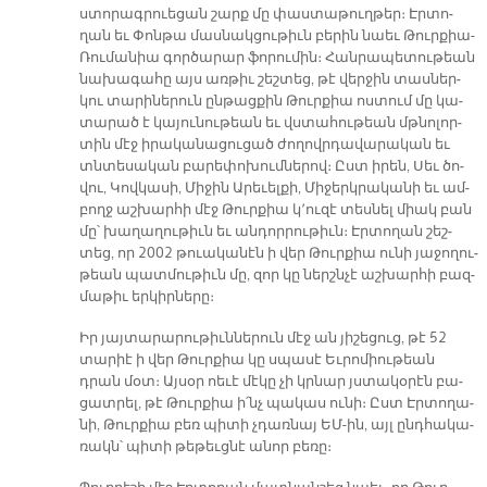
ստո­րագ­րուե­ցան շարք մը փաս­տա­թուղ­թեր։ Էր­տո­
ղան եւ Փոն­թա մաս­նակ­ցու­թիւն բե­րին նաեւ Թուր­քիա-
Ռու­մա­նիա գոր­ծա­րար ֆո­րու­մին։ Հան­րա­պե­տու­թեան
նա­խա­գա­հը այս առ­թիւ շեշ­տեց, թէ վեր­ջին տաս­ներ­
կու տա­րի­նե­րուն ըն­թաց­քին Թուր­քիա ոս­տում մը կա­
տա­րած է կա­յու­նու­թեան եւ վստա­հու­թեան մթնո­լոր­
տին մէջ ի­րա­կա­նա­ցու­ցած ժո­ղովր­դա­վա­րա­կան եւ
տնտե­սա­կան բարե­փո­խում­նե­րով։ Ըստ ի­րեն, Սեւ ծո­
վու, Կով­կա­սի, Մի­ջին Ա­րե­ւել­քի, Մի­ջերկ­րա­կա­նի եւ ամ­
բողջ աշ­խար­հի մէջ Թուր­քիա կ՚ու­զէ տես­նել միակ բան
մը՝ խա­ղա­ղու­թիւն եւ ան­դոր­րու­թիւն։ Էր­տո­ղան շեշ­
տեց, որ 2002 թուա­կա­նէն ի վեր Թուր­քիա ու­նի յա­ջո­ղու­
թեան պատ­մու­թիւն մը, զոր կը ներշն­չէ աշ­խար­հի բազ­
մա­թիւ եր­կիր­նե­րը։
Իր յայ­տա­րա­րու­թիւն­նե­րուն մէջ ան յի­շե­ցուց, թէ 52
տա­րիէ ի վեր Թուր­քիա կը սպա­սէ Եւ­րո­միու­թեան
դրան մօտ։ Այ­սօր ոե­ւէ մէ­կը չի կրնար յստա­կօ­րէն բա­
ցատ­րել, թէ Թուր­քիա ի՛նչ պա­կաս ու­նի։ Ըստ Էր­տո­ղա­
նի, Թուր­քիա բեռ պի­տի չդառ­նայ ԵՄ-ին, այլ ընդ­հա­կա­
ռակն՝ պի­տի թե­թեւց­նէ ա­նոր բե­ռը։