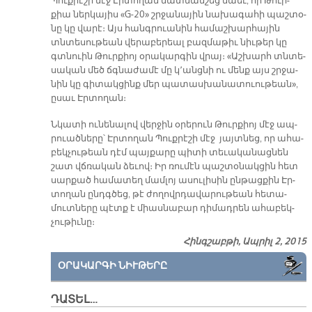
Պուք­րէ­շի մէջ Էր­տո­ղան մատ­նան­շեց նաեւ, որ Թուր­
քիա ներ­կա­յիս «G-20» շրջա­նա­յին նա­խա­գա­հի պաշ­տօ­
նը կը վա­րէ։ Այս հանգ­րուա­նին հա­մաշ­խար­հա­յին
տնտե­սու­թեան վե­րա­բե­րեալ բազ­մա­թիւ նիւ­թեր կը
գտնուին Թուր­քիոյ օ­րա­կար­գին վրայ։ «Աշ­խարհ տնտե­
սա­կան մեծ ճգնա­ժա­մէ մը կ՚անց­նի ու մենք այս շրջա­
նին կը գի­տակ­ցինք մեր պա­տաս­խա­նա­տուու­թեան»,
ը­սաւ Էր­տո­ղան։
Նկա­տի ու­նե­նա­լով վեր­ջին օ­րե­րուն Թուր­քիոյ մէջ ապ­
րուած­նե­րը՝ Էր­տո­ղան Պուք­րէ­շի մէջ յայտ­նեց, որ ա­հա­
բեկ­չու­թեան դէմ պայ­քա­րը պի­տի տե­ւա­կա­նաց­նեն
շատ վճռա­կան ձե­ւով։ Իր ռու­մէն պաշ­տօ­նակ­ցին հետ
սար­քած հա­մա­տեղ մամ­լոյ ա­սու­լի­սին ըն­թաց­քին Էր­
տո­ղան ընդգ­ծեց, թէ ժո­ղովր­դա­վա­րու­թեան հե­տա­
մուտ­նե­րը պէտք է միաս­նա­բար դի­մադ­րեն ա­հա­բեկ­
չու­թիւնը։
Հինգշաբթի, Ապրիլ 2, 2015
ՕՐԱԿԱՐԳԻ ՆԻՒԹԵՐԸ
ԴԱՏԵԼ…