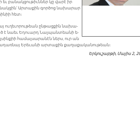
­յի եւ բա­նակ­ցու­թիւն­ներ կը վա­րէ իր
նակ­ցին՝ Ար­տա­քին գոր­ծոց նա­խա­րար
ոի­նիի հետ։
այ ու­ղե­ւո­րու­թեան ըն­թաց­քին նա­խա­
ծ է նաեւ Ե­դուարդ Նալ­պան­տեա­նի ե­
ել­սին­քիի հա­մալ­սա­րա­նէն ներս, ուր ան
ա­դառ­նայ Ե­րե­ւա­նի ար­տա­քին քա­ղա­քա­կա­նու­թեան։
Երկուշաբթի, Մայիս 2, 2