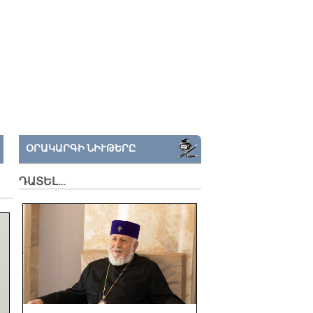
ՕՐԱԿԱՐԳԻ ՆԻՒԹԵՐԸ
ԴԱՏԵԼ…