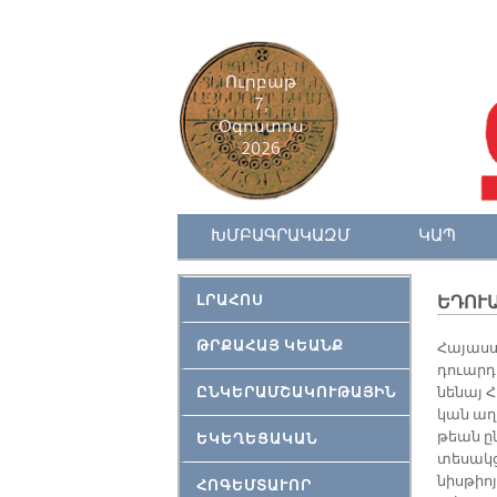
Ուրբաթ
7,
Օգոստոս
2026
ԽՄԲԱԳՐԱԿԱԶՄ
ԿԱՊ
ԼՐԱՀՈՍ
ԵԴՈՒԱ
ԹՐՔԱՀԱՅ ԿԵԱՆՔ
Հա­յաս­
դուարդ 
ԸՆԿԵՐԱՄՇԱԿՈՒԹԱՅԻՆ
նե­նայ Հ
կան աղ­բ
թեան ը
ԵԿԵՂԵՑԱԿԱՆ
տե­սակ­
նիսթ­իո
ՀՈԳԵՄՏԱՒՈՐ