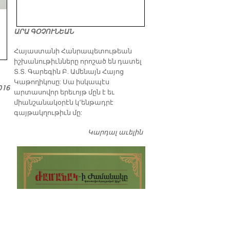
ԱՐԱ ԳՕՉՈՒՆԵԱՆ
​Հայաստանի Հանրապետութեան
իշխանութիւնները որոշած են դատել
Տ.Տ. Գարեգին Բ. Ամենայն Հայոց
Կաթողիկոսը: Սա իսկապէս
016
արտասովոր երեւոյթ մըն է եւ
միանշանակօրէն կ՚ենթադրէ
գայթակղութիւն մը:
Կարդալ աւելին
Դատել…