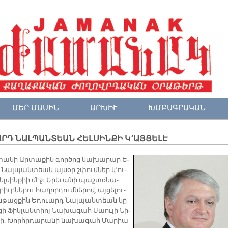
ՄԵՐ ՄԱՍԻՆ
ԱՐԽԻՒ
ԽՄԲԱԳՐԱԿԱՆ
ՐԴ ՆԱԼՊԱՆՏԵԱՆ ՀԵԼՍԻՆՔԻ Կ՚ԱՅՑԵԼԷ
տա­նի Ար­տա­քին գոր­ծոց նա­խա­րար Ե­
Նալ­պան­տեան այ­սօր շփում­ներ կ՚ու­
ել­սին­քիի մէջ։ Ե­րե­ւա­նի պաշ­տօ­նա­
իւր­նե­րու հա­ղոր­դում­նե­րով, այ­ցե­լու­
ն­թաց­քին Եդուարդ Նալ­պան­տեան կը
ցի Ֆին­լան­տիոյ Նա­խա­գահ Սաու­լի Նի­
­յի, Խորհր­դա­րա­նի նա­խա­գահ Մա­րիա