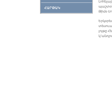
Լո­հե­լա
պաշ­տօ­
ՀԱՐԹԱԿ
Թի­մօ Ս
Եր­կօ­րե
տե­սուա
լոյ­թը Հ
կ՚անդ­ր