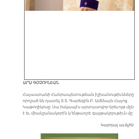
ԱՐԱ ԳՕՉՈՒՆԵԱՆ
​Հայաստանի Հանրապետութեան իշխանութիւնները
որոշած են դատել Տ.Տ. Գարեգին Բ. Ամենայն Հայոց
Կաթողիկոսը: Սա իսկապէս արտասովոր երեւոյթ մըն
է եւ միանշանակօրէն կ՚ենթադրէ գայթակղութիւն մը:
Կարդալ աւելին
Դ