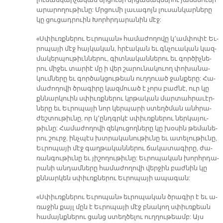
լու­սան­կար­չա­կան մրցու­մի մրցա­նակ­նե­րու յանձ­նու­մի
ա­րա­րո­ղու­թիւ­նը: Մրցու­մի լա­ւա­գոյն լու­սան­կար­նե­րը
կը ցու­ցադ­րուին Խորհր­դա­րա­նին մէջ:
«Սփիւռք­նե­րու Եւ­րո­պան» հա­մա­ժո­ղո­վը կ՚ամ­փո­փէ Եւ­
րո­պա­յի մէջ հայ­կա­կան, հրէա­կան եւ գնչուա­կան կազ­
մա­կեր­պու­թիւն­նե­րու, գիտ­նա­կան­նե­րու եւ գոր­ծիչ­նե­
րու մի­ջեւ տա­րիէ մը ի վեր շա­րու­նա­կուող փո­խա­նա­
կում­նե­րը եւ գոր­ծակ­ցու­թեան ուղ­ղուած ջան­քե­րը: Հա­
մա­ժո­ղո­վի ծրա­գի­րը կազ­մուած է չորս բաժ­նէ, ուր կը
քննար­կուին սփիւռք­նե­րու կրթա­կան մար­տահ­րա­ւէր­
նե­րը եւ Եւ­րո­պա­յի նոր կեր­պա­րի ստեղծ­ման անհ­րա­
ժեշ­տու­թիւ­նը, որ կ՚ընդգր­կէ սփիւռք­նե­րու ներ­կա­յու­
թիւ­նը: Հա­մա­ժո­ղո­վի զե­կու­ցող­նե­րը կը խօ­սին թե­մա­նե­
րու շուրջ, ինչ­պէս խտրա­կա­նու­թիւ­նը եւ ա­տե­լու­թիւ­նը,
Եւ­րո­պա­յի մէջ գաղ­թա­կան­նե­րու ճա­կա­տա­գի­րը, ժա­
ռան­գու­թիւ­նը եւ յի­շո­ղու­թիւ­նը: Եւ­րո­պա­կան խորհր­դա­
րա­նի ան­դամ­նե­րը հա­մա­ժո­ղո­վի վեր­ջին բաժ­նին կը
քննար­կեն սփիւռք­նե­րու Եւ­րո­պա­յի ա­պա­գան:
«Սփիւռք­նե­րու Եւ­րո­պան» եւ­րո­պա­կան ծրա­գիր է եւ ա­
ռա­ջին քայլ մըն է Եւ­րո­պա­յի մէջ բնա­կող սփիւռ­քեան
հա­մայնք­նե­րու ցանց ստեղ­ծե­լու ուղ­ղու­թեամբ: Այս