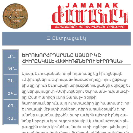
Ուրբաթ
7,
Օգոստոս
2026
☰ Ընտրացանկ
ԵՒՐՈԽՈՐՀՐԴԱՐԱՆԸ ԱՅՍՕՐ ԿԸ
ԼՐԱՀՈՍ
ՀԻՒՐԸՆԿԱԼԷ «ՍՓԻՒՌՔՆԵՐՈՒ ԵՒՐՈՊԱՆ»
ԹՐՔԱՀԱՅ ԿԵԱՆՔ
Այսօր, Եւ­րո­պա­կան խոր­հրդա­րա­նը կը հիւ­րըն­կա­լէ
«Սփիւռք­նե­րու Եւ­րո­պան» հա­մա­ժո­ղո­վը, ո­րու ըն­թաց­
ԸՆԿԵՐԱՄՇԱԿՈՒԹԱՅԻՆ
քին կը դրուի Եւ­րո­պա­յի սփիւռք­նե­րու ցան­ցի սկիզ­բը եւ
կը ներ­կա­յա­ցուի «Սփիւռք­նե­րու Եւ­րո­պան» ուխ­տա­գի­
ԵԿԵՂԵՑԱԿԱՆ
րը: Ըստ Փարիզի «Նոր Յառաջ» թերթի
հաղորդումներուն, այդ ուխ­տա­գի­րը կը հաս­տա­տէ, որ
ՀՈԳԵՄՏԱՒՈՐ
Եւ­րո­պա­յի մէջ սփիւռք­նե­րու դե­րը ա­ռանց­քա­յին է, որ
ա­նոնք սպառ­նա­լիք չեն, եւ որ ա­ւե­լին պէտք է ը­նել զա­
ՀԱՐԹԱԿ
նոնք ներգ­րա­ւե­լու ուղ­ղու­թեամբ: Այս հա­մա­ժո­ղո­վի ըն­
թաց­քին տե­ղի կ՚ու­նե­նայ նաեւ սփիւռք­նե­րու թե­մա­յով