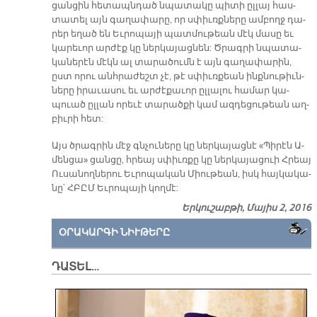
ցան­ցին հե­տապն­դած նպա­տա­կը պի­տի ըլ­լայ հաս­
տա­տել այն գա­ղա­փա­րը, որ սփիւռք­նե­րը ամ­բողջ դա­
րեր ե­ղած են Եւ­րո­պա­յի պատ­մու­թեան մէկ մա­սը եւ
կա­րե­ւոր ար­ժէք կը ներ­կա­յաց­նեն: Ծրագ­րի նպա­տա­
կա­նե­րէն մէկն ալ տա­րա­ծումն է այն գա­ղա­փա­րին,
ըստ ո­րու անհ­րա­ժեշտ չէ, թէ սփիւռ­քեան ինք­նու­թիւն­
նե­րը ի­րա­ւա­սու եւ ար­ժէ­քա­ւոր ըլ­լա­լու հա­մար կա­
պուած ըլ­լան ո­րե­ւէ տա­րած­քի կամ ազ­դե­ցու­թեան աղ­
բիւ­րի հետ:
Այս ծրագ­րին մէջ գնչու­նե­րը կը ներ­կա­յաց­նէ «Պի­րէն Ա­
մեն­ցա» ցան­ցը, հրեայ սփիւռ­քը կը ներ­կա­յա­ցուի Հրեայ
Ու­սա­նող­նե­րու Եւ­րո­պա­կան Միու­թեան, իսկ հայ­կա­կա­
նը՝ ՀԲԸՄ Եւ­րո­պա­յի կող­մէ:
Երկուշաբթի, Մայիս 2, 2016
ՕՐԱԿԱՐԳԻ ՆԻՒԹԵՐԸ
ԴԱՏԵԼ…