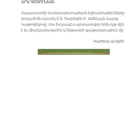
ԱՐԱ ԳՕՉՈՒՆԵԱՆ
​Հայաստանի Հանրապետութեան իշխանութիւնները
որոշած են դատել Տ.Տ. Գարեգին Բ. Ամենայն Հայոց
Կաթողիկոսը: Սա իսկապէս արտասովոր երեւոյթ մըն
է եւ միանշանակօրէն կ՚ենթադրէ գայթակղութիւն մը:
Կարդալ աւելին
Դ