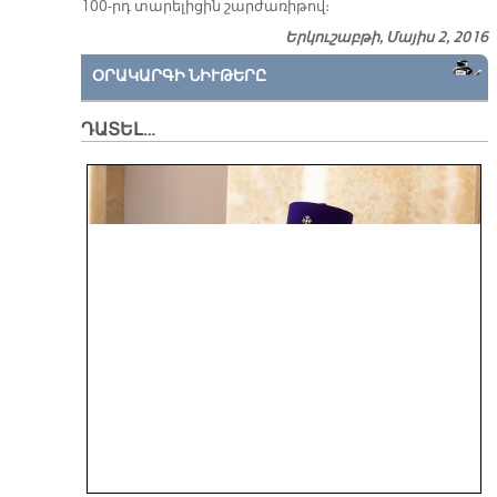
100-րդ տա­րե­լի­ցին շար­ժա­ռի­թով։
Երկուշաբթի, Մայիս 2, 2016
ՕՐԱԿԱՐԳԻ ՆԻՒԹԵՐԸ
ԴԱՏԵԼ…