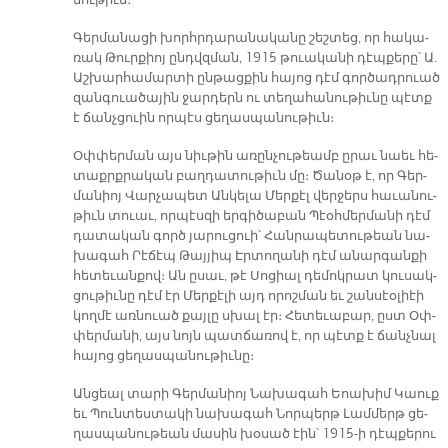
նու­թիւն։
Գեր­մա­նա­ցի խորհր­դա­րա­նա­կա­նը շեշ­տեց, որ հա­կա­
ռակ Թուր­քիոյ ընդվզ­ման, 1915 թուա­կա­նի դէպ­քե­րը՝ Ա.
Աշ­խար­հա­մար­տի ըն­թաց­քին հա­յոց դէմ գոր­ծադ­րուած
զան­գուա­ծա­յին ջար­դերն ու տե­ղա­հա­նու­թիւ­նը պէտք
է ճանչ­ցուին որ­պէս ցե­ղաս­պա­նու­թիւն։
Օփ­փեր­ման այս նիւ­թին ա­ռըն­չու­թեամբ ը­րաւ նաեւ հե­
տաքրք­րա­կան բաղ­դա­տու­թիւն մը։ Ծա­նօթ է, որ Գեր­
մա­նիոյ Վար­չա­պետ Ան­կե­լա Մեր­քէլ վեր­ջերս հա­ւա­նու­
թիւն տուաւ, որ­պէս­զի եր­գի­ծա­բան Պէօհ­մեր­մա­նի դէմ
դա­տա­կան գործ յա­րու­ցուի՝ Հան­րա­պե­տու­թեան նա­
խա­գահ Րէ­ճէպ Թայ­յիպ Էր­տո­ղա­նի դէմ ա­նար­գան­քի
հե­տե­ւան­քով։ Ան ը­սաւ, թէ Սո­ցիալ դե­մոկ­րատ կու­սակ­
ցու­թիւ­նը դէմ էր Մեր­քէ­լի այդ ո­րոշ­ման եւ շան­սէօ­լիէի
կող­մէ առ­նուած քայ­լը սխալ էր։ Հե­տե­ւա­բար, ըստ Օփ­
փեր­մա­նի, այս նոյն պատ­ճա­ռով է, որ պէտք է ճանչ­նալ
հա­յոց ցե­ղաս­պա­նու­թիւ­նը։
Ան­ցեալ տա­րի Գեր­մա­նիոյ Նա­խա­գահ Եոա­խիմ Կաուք
եւ Պուն­տես­տա­կի նա­խա­գահ Նոր­պերթ Լամ­մերթ ցե­
ղաս­պա­նու­թեան մա­սին խօ­սած էին՝ 1915-ի դէպ­քե­րու