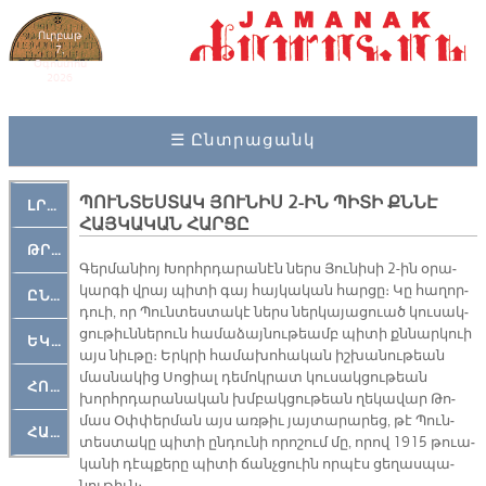
Ուրբաթ
7,
Օգոստոս
2026
☰ Ընտրացանկ
ՊՈՒՆՏԵՍՏԱԿ ՅՈՒՆԻՍ 2-ԻՆ ՊԻՏԻ ՔՆՆԷ
ԼՐԱՀՈՍ
ՀԱՅԿԱԿԱՆ ՀԱՐՑԸ
ԹՐՔԱՀԱՅ ԿԵԱՆՔ
Գեր­մա­նիոյ Խորհր­դա­րա­նէն ներս Յու­նի­սի 2-ին օ­րա­
կար­գի վրայ պի­տի գայ հայ­կա­կան հար­ցը։ Կը հա­ղոր­
ԸՆԿԵՐԱՄՇԱԿՈՒԹԱՅԻՆ
դուի, որ Պուն­տես­տա­կէ ներս ներ­կա­յա­ցուած կու­սակ­
ցու­թիւն­նե­րուն հա­մա­ձայ­նու­թեամբ պի­տի քննար­կուի
ԵԿԵՂԵՑԱԿԱՆ
այս նիւ­թը։ Երկ­րի հա­մա­խո­հա­կան իշ­խա­նու­թեան
մաս­նա­կից Սո­ցիալ դե­մոկ­րատ կու­սակ­ցու­թեան
ՀՈԳԵՄՏԱՒՈՐ
խորհր­դա­րա­նա­կան խմբակ­ցու­թեան ղե­կա­վար Թո­
մաս Օփ­փեր­ման այս առ­թիւ յայ­տա­րա­րեց, թէ Պուն­
ՀԱՐԹԱԿ
տես­տա­կը պի­տի ըն­դու­նի ո­րո­շում մը, ո­րով 1915 թուա­
կա­նի դէպ­քե­րը պի­տի ճանչ­ցուին որ­պէս ցե­ղաս­պա­