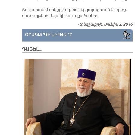
Ցու­ցա­հան­դէ­սին շրջագ­ծով ներ­կա­յա­ցուած են դրոշ­
մա­թուղ­թե­րու ե­զա­կի հա­ւա­քա­ծո­ներ։
Հինգշաբթի, Յունիս 2, 2016
ՕՐԱԿԱՐԳԻ ՆԻՒԹԵՐԸ
ԴԱՏԵԼ…