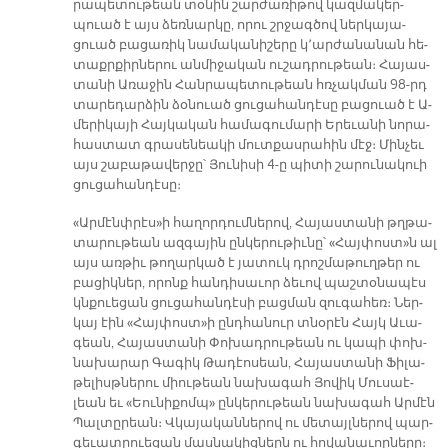
րա­պե­տու­թեան տօ­նին շար­ժա­ռի­թով կազ­մա­կեր­
պուած է այս ձեռ­նար­կը, ո­րու շրջագ­ծով ներ­կա­յա­
ցուած բա­ցա­ռիկ նա­մա­կա­նի­շե­րը կ՚ար­ժա­նա­նան հե­
տաքր­քիր­նե­րու ան­մի­ջա­կան ու­շադ­րու­թեան։ Հա­յաս­
տա­նի Ա­ռա­ջին Հան­րա­պե­տու­թեան հռչակ­ման 98-րդ
տա­րե­դար­ձին ձօ­նուած ցու­ցա­հան­դէ­սը բա­ցուած է Ա­
մե­րի­կա­յի Հայ­կա­կան հա­մա­գու­մա­րի Ե­րե­ւա­նի նո­րա­
հաս­տատ գրա­սե­նեա­կի մուտ­քաս­րա­հին մէջ։ Մին­չեւ
այս շա­բա­թա­վեր­ջը՝ Յու­նի­սի 4-ը պի­տի շա­րու­նա­կուի
ցու­ցա­հան­դէ­սը։
«Ար­մէնփ­րէս»ի հա­ղոր­դում­նե­րով, Հա­յաս­տա­նի թղթա­
տա­րու­թեան ազ­գա­յին ըն­կե­րու­թիւ­նը՝ «Հայ­փոստ»ն ալ
այս առ­թիւ թո­ղար­կած է յա­տուկ դրոշ­մա­թուղ­թեր ու
բա­ցիկ­ներ, ո­րոնք հան­դի­սա­ւոր ձե­ւով պաշ­տօ­նա­պէս
կնքուե­ցան ցու­ցա­հան­դէ­սի բաց­ման զու­գա­հեռ։ Ներ­
կայ էին «Հայ­փոստ»ի ընդ­հա­նուր տնօ­րէն Հայկ Ա­ւա­
գեան, Հա­յաս­տա­նի Փո­խադ­րու­թեան ու կա­պի փոխ-
նա­խա­րար Գա­գիկ Թա­դէո­սեան, Հա­յաս­տա­նի Ֆի­լա­
թե­լիսթ­նե­րու միու­թեան նա­խա­գահ Յո­վիկ Մու­սաէ­
լեան եւ «Եու­նի­քոմպ» ըն­կե­րու­թեան նա­խա­գահ Ար­մէն
Պալ­տը­րեան։ Վկա­յա­կան­նե­րով ու մե­տայլ­նե­րով պար­
գե­ւատ­րուե­ցան մաս­նա­կից­ներն ու հո­վա­նա­ւոր­նե­րը։