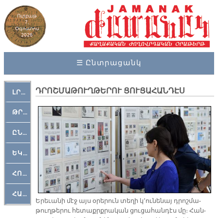
Ուրբաթ
7,
Օգոստոս
2026
☰ Ընտրացանկ
ԴՐՈՇՄԱԹՈՒՂԹԵՐՈՒ ՑՈՒՑԱՀԱՆԴԷՍ
ԼՐԱՀՈՍ
ԹՐՔԱՀԱՅ ԿԵԱՆՔ
ԸՆԿԵՐԱՄՇԱԿՈՒԹԱՅԻՆ
ԵԿԵՂԵՑԱԿԱՆ
ՀՈԳԵՄՏԱՒՈՐ
ՀԱՐԹԱԿ
Ե­րե­ւա­նի մէջ այս օ­րե­րուն տե­ղի կ՚ու­նե­նայ դրոշ­մա­
թուղ­թե­րու հե­տաքրք­րա­կան ցու­ցա­հան­դէս մը։ Հան­