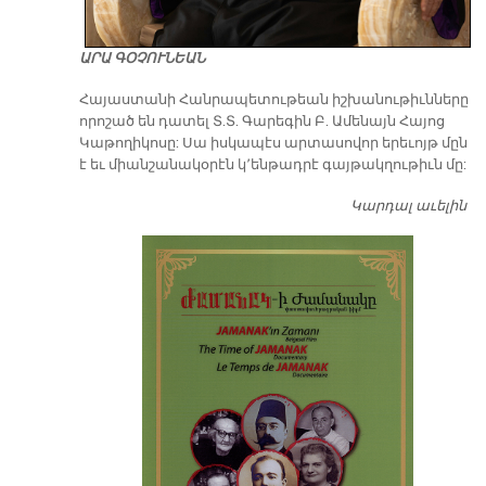
ԱՐԱ ԳՕՉՈՒՆԵԱՆ
​Հայաստանի Հանրապետութեան իշխանութիւնները
որոշած են դատել Տ.Տ. Գարեգին Բ. Ամենայն Հայոց
Կաթողիկոսը: Սա իսկապէս արտասովոր երեւոյթ մըն
է եւ միանշանակօրէն կ՚ենթադրէ գայթակղութիւն մը:
Կարդալ աւելին
Դ