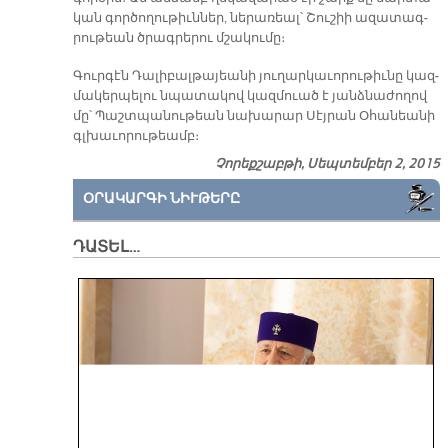
կան գոր­ծո­ղու­թիւն­ներ, նե­րա­ռեալ՝ Շու­շիի ա­զա­տագ­
րու­թեան ծրագ­րե­րու մշա­կու­մը։
Գուր­գէն Դա­լի­բալ­թա­յեա­նի յու­ղար­կա­ւո­րու­թիւ­նը կազ­
մա­կեր­պե­լու նպա­տա­կով կազ­մուած է յանձ­նա­ժո­ղով
մը՝ Պաշտ­պա­նու­թեան նա­խա­րար Սէյ­րան Օ­հա­նեա­նի
գլխա­ւո­րու­թեամբ։
Չորեքշաբթի, Սեպտեմբեր 2, 2015
ՕՐԱԿԱՐԳԻ ՆԻՒԹԵՐԸ
ԴԱՏԵԼ…