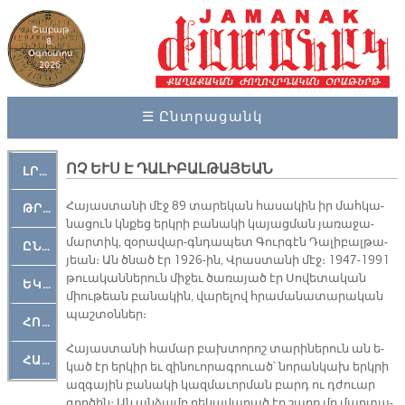
Շաբաթ
8,
Օգոստոս
2026
☰ Ընտրացանկ
ՈՉ ԵՒՍ Է ԴԱԼԻԲԱԼԹԱՅԵԱՆ
ԼՐԱՀՈՍ
Հա­յաս­տա­նի մէջ 89 տա­րե­կան հա­սա­կին իր մահ­կա­
ԹՐՔԱՀԱՅ ԿԵԱՆՔ
նա­ցուն կնքեց երկ­րի բա­նա­կի կա­յաց­ման յա­ռա­ջա­
մար­տիկ, զօ­րա­վար-գնդա­պետ Գուր­գէն Դա­լի­բալ­թա­
ԸՆԿԵՐԱՄՇԱԿՈՒԹԱՅԻՆ
յեան։ Ան ծնած էր 1926-ին, Վրաս­տա­նի մէջ։ 1947-1991
թուա­կան­նե­րուն մի­ջեւ ծա­ռա­յած էր Սո­վե­տա­կան
ԵԿԵՂԵՑԱԿԱՆ
միու­թեան բա­նա­կին, վա­րե­լով հրա­մա­նա­տա­րա­կան
պաշ­տօն­ներ։
ՀՈԳԵՄՏԱՒՈՐ
Հա­յաս­տա­նի հա­մար բախ­տո­րոշ տա­րի­նե­րուն ան ե­
ՀԱՐԹԱԿ
կած էր եր­կիր եւ զի­նուո­րագ­րուած՝ նո­րան­կախ երկ­րի
ազ­գա­յին բա­նա­կի կազ­մա­ւոր­ման բարդ ու դժուար
գոր­ծին։ Ան ան­ձամբ ղե­կա­վա­րած էր շարք մը մար­տա­