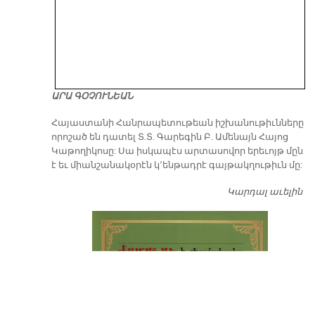
ԱՐԱ ԳՕՉՈՒՆԵԱՆ
​Հայաստանի Հանրապետութեան իշխանութիւնները
որոշած են դատել Տ.Տ. Գարեգին Բ. Ամենայն Հայոց
Կաթողիկոսը: Սա իսկապէս արտասովոր երեւոյթ մըն
է եւ միանշանակօրէն կ՚ենթադրէ գայթակղութիւն մը:
Կարդալ աւելին
Դ