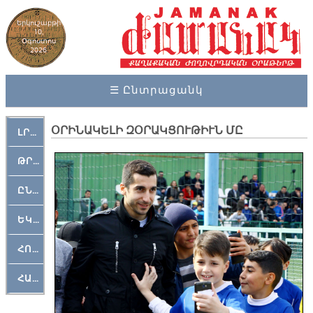
Երկուշաբթի
10,
Օգոստոս
2026
☰ Ընտրացանկ
ՕՐԻՆԱԿԵԼԻ ԶՕՐԱԿՑՈՒԹԻՒՆ ՄԸ
ԼՐԱՀՈՍ
ԹՐՔԱՀԱՅ ԿԵԱՆՔ
ԸՆԿԵՐԱՄՇԱԿՈՒԹԱՅԻՆ
ԵԿԵՂԵՑԱԿԱՆ
ՀՈԳԵՄՏԱՒՈՐ
ՀԱՐԹԱԿ