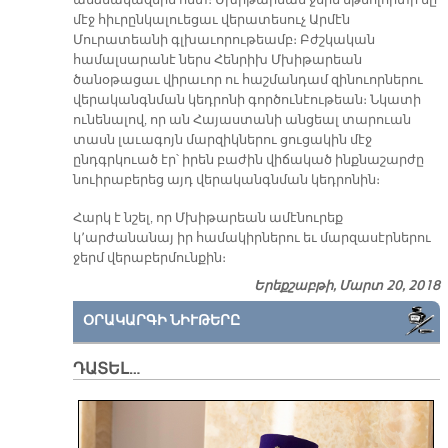
անձնակազմին հետ։ Մխիթարեան ջերմ մթնոլորտի մը
մէջ հիւրընկալուեցաւ վերատեսուչ Արմէն
Մուրատեանի գլխաւորութեամբ։ Բժշկական
համալսարանէ ներս Հենրիխ Մխիթարեան
ծանօթացաւ վիրաւոր ու հաշմանդամ զինուորներու
վերականգնման կեդրոնի գործունէութեան։ Նկատի
ունենալով, որ ան Հայաստանի անցեալ տարուան
տասն լաւագոյն մարզիկներու ցուցակին մէջ
ընդգրկուած էր՝ իրեն բաժին վիճակած ինքնաշարժը
նուիրաբերեց այդ վերականգնման կեդրոնին։
Հարկ է նշել, որ Մխիթարեան ամէնուրեք
կ՚արժանանայ իր համակիրներու եւ մարզասէրներու
ջերմ վերաբերմունքին։
Երեքշաբթի, Մարտ 20, 2018
ՕՐԱԿԱՐԳԻ ՆԻՒԹԵՐԸ
ԴԱՏԵԼ…