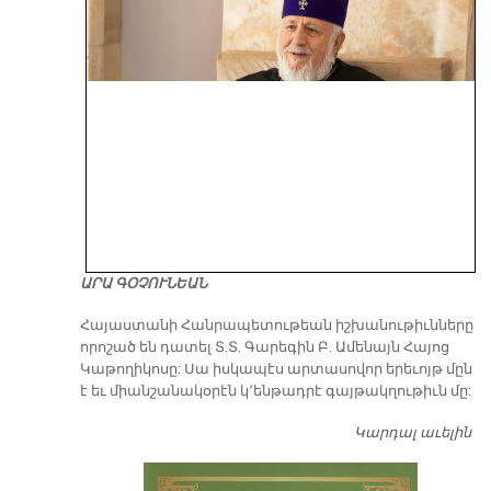
ԱՐԱ ԳՕՉՈՒՆԵԱՆ
​Հայաստանի Հանրապետութեան իշխանութիւնները
որոշած են դատել Տ.Տ. Գարեգին Բ. Ամենայն Հայոց
Կաթողիկոսը: Սա իսկապէս արտասովոր երեւոյթ մըն
է եւ միանշանակօրէն կ՚ենթադրէ գայթակղութիւն մը:
Կարդալ աւելին
Դ