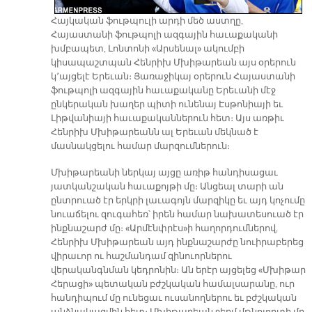
Հայկական ֆութպուլի արդի մեծ աստղը,
Հայաստանի ֆութպոլի ազգային հաւաքականի
խմբապետ, Լոնտոնի «Արսենալ» ակումբի
կիսապաշտպան Հենրիխ Մխիթարեան այս օրերուն
կ՚այցելէ Երեւան։ Յառաջիկայ օրերուն Հայաստանի
ֆութպոլի ազգային հաւաքականը Երեւանի մէջ
ընկերական խաղեր պիտի ունենայ Էսթոնիայի եւ
Լիթվանիայի հաւաքականներուն հետ։ Այս առթիւ
Հենրիխ Մխիթարեանն ալ Երեւան մեկնած է
մասնակցելու համար մարզումներուն։
Մխիթարեանի ներկայ այցը առիթ հանդիսացաւ
յատկանշական հաւաքոյթի մը։ Անցեալ տարի ան
ընտրուած էր երկրի լաւագոյն մարզիկը եւ այդ կոչումը
նուաճելու զուգահեռ՝ իրեն համար նախատեսուած էր
ինքնաշարժ մը։ «Արմէնփրէս»ի հաղորդումներով,
Հենրիխ Մխիթարեան այդ ինքնաշարժը նուիրաբերեց
վիրաւոր ու հաշմանդամ զինուորներու
վերականգնման կեդրոնին։ Ան երէր այցելեց «Մխիթար
Հերացի» պետական բժշկական համալսարանը, ուր
հանդիպում մը ունեցաւ ուսանողներու եւ բժշկական