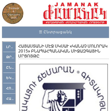
Շաբաթ
8,
Օգոստոս
2026
☰ Ընտրացանկ
ՀԱՅԱՍՏԱՆԻ ՄԷՋ ՍԿՍԱՒ «ԿԱՆԱՉ ՄՈԼՈՐԱԿ
ԼՐԱՀՈՍ
2015» ԲՆԱՊԱՀՊԱՆԱԿԱՆ ՄԻՋԱԶԳԱՅԻՆ
ՄՐՑՈՅԹԸ
ԹՐՔԱՀԱՅ ԿԵԱՆՔ
ԸՆԿԵՐԱՄՇԱԿՈՒԹԱՅԻՆ
ԵԿԵՂԵՑԱԿԱՆ
ՀՈԳԵՄՏԱՒՈՐ
ՀԱՐԹԱԿ