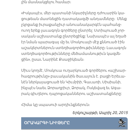
լին մաս­նակ­ցե­լու հա­մար։
«Իս­կա­պէս, մեր պա­տա­նի նկա­րիչ­նե­րը դժուա­րին կա­
ցու­թեան մատ­նե­ցին դա­տա­կազ­մի ան­դամ­նե­րը։ Մենք
չկրցանք իւ­րա­քանչ­իւր ան­ուա­նա­կար­գէն պա­հանջ­
ուող ե­րեք լա­ւա­գոյն գոր­ծե­րը ընտ­րել: Ստիպ­ուած չոր­
սա­կան աշ­խա­տանք ընտ­րե­ցինք: Նա­խա­պէս ալ ե­ղած
էր նման պա­րա­գայ մը եւ Մոս­կուա­յի մէջ քննուած էին
ա­շա­կերտ­նե­րուն ստեղ­ծա­գոր­ծու­թիւն­նե­րը։ Լա­ւա­գոյն
ստեղ­ծա­գոր­ծու­թիւն­նե­րը մե­ծա­մաս­նու­թիւն կազ­մե­
ցին», ը­սաւ Նա­րի­նէ Քսա­ջի­կեան։
Միւս կող­մէ, Մոսկ­ուա ու­ղարկ­ուած գոր­ծե­րու «աշ­խար­
հագ­րու­թիւ­նը» բա­ւա­կա­նին ծա­ւա­լուն է. բա­ցի Եր­ե­ւա­
նէն ներ­կա­յաց­ուած են Կիւմ­րիի, Գա­ւա­ռի, Սի­սիա­նի,
ինչ­պէս նաեւ Ձո­րաղբ­իւր, Ձո­րակ, Ոս­կե­վազ եւ Ա­գա­
րակ գիւ­ղե­րու դպրո­ցա­կան­նե­րու աշ­խա­տանք­նե­րը:
Հիմա կը սպասուի արդիւնքներուն։
Երկուշաբթի, Ապրիլ 20, 2015
ՕՐԱԿԱՐԳԻ ՆԻՒԹԵՐԸ