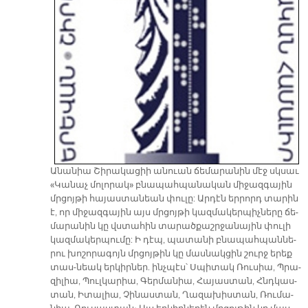
Ա­նա­նիա Շի­րա­կա­ցիի ան­ուան ճե­մա­րա­նին մէջ սկսաւ
«Կա­նաչ մո­լո­րակ» բնա­պահ­պա­նա­կան մի­ջազ­գա­յին
մրցոյ­թի հա­յաս­տա­նեան փու­լը: Ար­դէն եր­րորդ տա­րին
է, որ մի­ջազ­գա­յին այս մրցոյ­թի կազ­մա­կեր­պիչ­նե­րը ճե­
մա­րա­նին կը վստա­հին տա­րա­ծքաշր­ջա­նա­յին փու­լի
կազ­մա­կեր­պու­մը: Ի դէպ, պա­տա­նի բնա­պահ­պան­նե­
րու խո­շո­րա­գոյն մրցոյ­թին կը մաս­նակ­ցին շուրջ ե­րեք
տաս-նեակ եր­կիր­նե­ր. ինչ­պէս՝ Սպի­տակ Ռու­սիա, Պրա­
զի­լիա, Պուլ­կա­րիա, Գեր­մա­նիա, Հա­յաս­տա­ն, Հնդկաս­
տա­ն, Ի­տա­լիա, Չի­նաս­տա­ն, Ղա­զա­խիս­տա­ն, Ռու­մա­