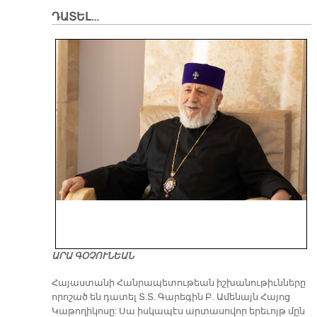
ԴԱՏԵԼ…
ԱՐԱ ԳՕՉՈՒՆԵԱՆ
​Հայաստանի Հանրապետութեան իշխանութիւնները
որոշած են դատել Տ.Տ. Գարեգին Բ. Ամենայն Հայոց
Կաթողիկոսը: Սա իսկապէս արտասովոր երեւոյթ մըն