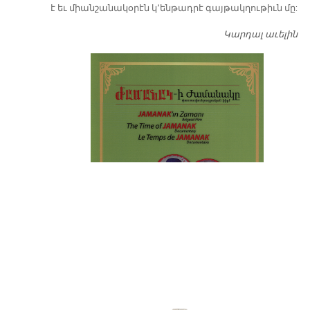
է եւ միանշանակօրէն կ՚ենթադրէ գայթակղութիւն մը:
Կարդալ աւելին
Դ