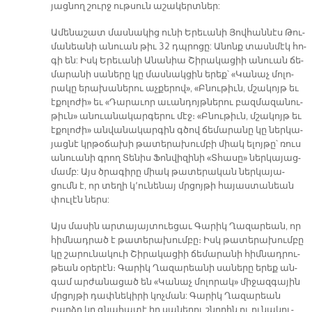
յաց­նող շուրջ ութ­սուն ա­շա­կերտ­ներ:
Ա­մե­նա­շատ մաս­նա­կից ու­նի Եր­ե­ւա­նի Յով­հան­նէս Թու­
ման­եա­նի ան­ուան թիւ 32 դպրո­ցը: Ա­նոնք տասն­մէկ հո­
գի են: Իսկ Եր­ե­ւա­նի Ա­նա­նիա Շի­րա­կա­ցիի անուան ճե­
մա­րա­նի սա­նե­րը կը մաս­նակ­ցին ե­րեք՝ «Կա­նաչ մո­լո­
րա­կը ե­րա­խա­նե­րու աչ­քե­րով», «Բնու­թիւն, մշա­կոյթ եւ
է­քո­լո­ժի» եւ «Դա­րա­ւոր ա­ւան­դոյթ­նե­րու բազ­մա­զա­նու­
թիւն» ան­ուա­նա­կար­գե­րու մէջ։ «Բնու­թիւն, մշա­կոյթ եւ
է­քո­լո­ժի» ան­վա­նա­կար­գին գծով ճե­մա­րա­նը կը ներ­կա­
յաց­նէ կրթօ­ճա­խի թա­տե­րա­խում­բի միակ ե­լոյ­թը՝ ռուս
ան­ուա­նի գրող Տե­նիս Ֆոն­վի­զի­նի «Տհա­սը» ներ­կա­յաց­
մամբ: Այս ծրագիրը միակ թա­տե­րա­կան ներ­կա­յա­
ցումն է, որ տե­ղի կ՚ու­նե­նայ մրցոյ­թի հա­յաս­տան­եան
փու­լէն ներս:
Այս մա­սին ար­տա­յայ­տուե­ցաւ Գա­րիկ Ղա­զար­եա­ն, որ
հիմ­նադ­րած է թա­տե­րա­խում­բը։ Իսկ թա­տե­րա­խում­բը
կը շա­րու­նա­կուի Շի­րա­կա­ցիի ճե­մա­րա­նի հիմ­նադ­րու­
թեան օ­րե­րէն։ Գա­րիկ Ղա­զա­րեա­նի սա­նե­րը ե­րեք ան­
գամ ար­ժա­նա­ցած են «Կա­նաչ մո­լո­րակ» մի­ջազ­գա­յին
մրցոյ­թի դափ­նեկ­ի­րի կոչ­ման: Գա­րիկ Ղա­զար­եա­ն
բարձր կը գնա­հա­տէ իր սա­նե­րու շնորհն ու ու­նա­կու­