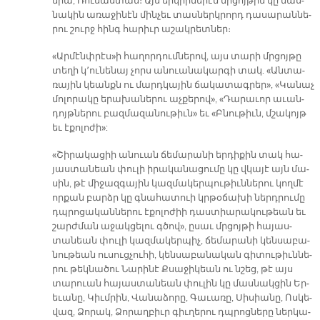
նիա, Ռու­սաս­տա­ն։ Այս եր­կիր­նե­րէն մրցոյ­թին կը մաս­
նա­կին ա­ռա­ջի­նէն մին­չեւ տաս­ներկ­րորդ դա­սա­րան­նե­
րու շուրջ հինգ հա­րիւր ա­շակ­րետ­ներ։
«Ար­մէնփ­րէս»ի հա­ղոր­դում­նե­րով, այս տա­րի մրցոյ­թը
տե­ղի կ՚ու­նե­նայ չորս ա­նուա­նա­կար­գի տակ. «Ան­տա­
ռա­յին կեանքն ու մարդ­կա­յին ճա­կա­տագ­րեր», «Կա­նաչ
մո­լո­րա­կը ե­րա­խա­նե­րու աչ­քե­րով», «Դա­րա­ւոր ա­ւան­
դոյթ­նե­րու բազ­մա­զա­նու­թիւն» եւ «Բնու­թիւն, մշա­կոյթ
եւ է­քո­լո­ժի»:
«Շի­րա­կա­ցիի ա­նուան ճե­մա­րա­նի եր­դի­քին տակ հա­
յաս­տան­եան փու­լի ի­րա­կա­նա­ցու­մը կը վկա­յէ այն մա­
սին, թէ մի­ջազ­գա­յին կազ­մա­կեր­պու­թիւն­նե­րու կող­մէ
որ­քան բարձր կը գնա­հա­տուի կրթօ­ճա­խի ներդ­րու­մը
դպրո­ցա­կան­նե­րու է­քո­լո­ժիի դաս­տիա­րա­կու­թեան եւ
շարժ­ման ա­ջակ­ցե­լու գծով», ը­սաւ մրցոյ­թի հա­յաս­
տան­եան փու­լի կազ­մա­կեր­պիչ, ճե­մա­րա­նի կեն­սա­բա­
նու­թեան ու­սուց­չու­հի, կեն­սա­բա­նա­կան գի­տու­թիւն­նե­
րու թեկ­նա­ծու Նա­րի­նէ Քսա­ջիկ­եա­ն ու նշեց, թէ այս
տար­ուան հա­յաս­տան­եան փու­լին կը մաս­նակ­ցին Եր­
ե­ւա­նը, Կիւմ­րին, Վա­նա­ձո­րը, Գա­ւա­ռը, Սի­սիա­նը, Ոս­կե­
վազ, Ձո­րակ, Ձո­րաղբ­իւր գիւ­ղե­րու դպրոց­նե­րը ներ­կա­