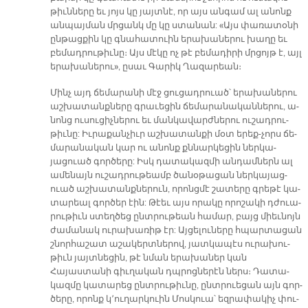
թիւն­նե­րը եւ յոյս կը յայտ­նէ, որ այս ան­գամ ալ ա­նոնք
ան­պայ­ման մրցանկ մը կը ստա­նան: «Այս փա­ռա­տօ­նի
ըն­թաց­քին կը գնա­հա­տուին ե­րա­խա­նե­րու խա­ղը եւ
բե­մադ­րու­թիւ­նը։ Այս մէ­կը ոչ թէ բե­մա­դի­րի մրցոյթ է, այլ
ե­րա­խա­նե­րու», ը­սաւ Գա­րիկ Ղա­զա­րեան։
Մինչ այդ ճե­մա­րա­նի մէջ ցու­ցադրուած՝ ե­րա­խա­նե­րու
աշ­խա­տանք­նե­րը գրա­ւե­ցին ճե­մա­րա­նա­կան­նե­րու, ա­
նոնց ու­սու­ցիչ­նե­րու եւ ման­կա­վարժ­նե­րու ու­շադ­րու­
թիւ­նը: Իւ­րա­քանչ­իւր աշ­խա­տան­քի մօտ ե­րե­ք-­չորս ճե­
մա­րա­նա­կան կար ու ա­նոնք քննար­կե­ցին ներ­կա­
յացուած գոր­ծե­րը: Իսկ դա­տա­կազ­մի ան­դամ­ներն ալ
ա­մե­նայն ու­շադ­րու­թեամբ ծա­նօ­թա­ցան ներ­կա­յաց­
ուած աշ­խա­տանք­նե­րուն, ո­րոն­ցմէ շա­տե­րը գրե­թէ կա­
տար­եալ գոր­ծեր էին: Թէեւ այս ո­րա­կը ո­րո­շա­կի դժուա­
րու­թիւն ստեղ­ծեց ընտ­րու­թեան հա­մար, բայց միեւ­նոյն
ժա­մա­նակ ու­րա­խա­ռիթ էր: Այ­ցե­լու­նե­րը հպար­տա­ցան
շնոր­հա­շատ ա­շա­կերտ­նե­րով, յատ­կա­պէս ու­րա­խու­
թիւն յայտ­նե­ցին, թէ նման ե­րա­խա­ներ կան
Հայաստանի գիւ­ղա­կան դպրոց­նե­րէն ներս։ Դա­տա­
կազ­մը կա­տա­րեց ընտ­րու­թիւ­նը, ընտ­րուե­ցան այն գոր­
ծե­րը, ո­րոնք կ՚ու­ղար­կուին Մոս­կուա՝ եզ­րա­փա­կիչ փու­