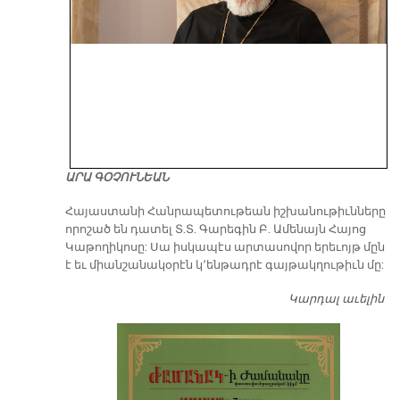
ԱՐԱ ԳՕՉՈՒՆԵԱՆ
​Հայաստանի Հանրապետութեան իշխանութիւնները
որոշած են դատել Տ.Տ. Գարեգին Բ. Ամենայն Հայոց
Կաթողիկոսը: Սա իսկապէս արտասովոր երեւոյթ մըն
է եւ միանշանակօրէն կ՚ենթադրէ գայթակղութիւն մը:
Կարդալ աւելին
Դ