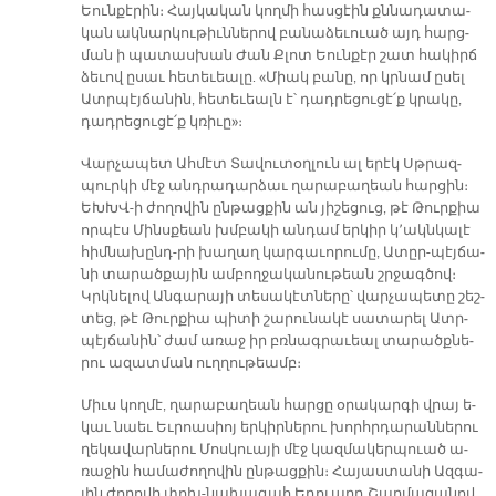
Եուն­քէ­րին։ Հայ­կա­կան կող­մի հաս­ցէին քննա­դա­տա­
կան ակ­նար­կու­թիւն­նե­րով բա­նա­ձե­ւուած այդ հարց­
ման ի պա­տաս­խան Ժան Քլոտ Եուն­քէր շատ հա­կիրճ
ձե­ւով ը­սաւ հե­տե­ւեա­լը. «Միակ բա­նը, որ կրնամ ը­սել
Ատր­պէյ­ճա­նին, հե­տե­ւեալն է՝ դադ­րե­ցու­ցէ՛ք կրա­կը,
դադ­րե­ցու­ցէ՛ք կռի­ւը»։
Վար­չա­պետ Ահ­մէտ Տա­վու­տօղ­լուն ալ ե­րէկ Սթրազ­
պուր­կի մէջ անդ­րա­դար­ձաւ ղա­րա­բա­ղեան հար­ցին։
ԵԽԽՎ-ի ժո­ղո­վին ըն­թաց­քին ան յի­շե­ցուց, թէ Թուր­քիա
որ­պէս Մինս­քեան խմբա­կի ան­դամ եր­կիր կ՚ակն­կա­լէ
հիմ­նախընդ-րի խա­ղաղ կար­գա­ւո­րու­մը, Ատըր-պէյ­ճա­
նի տա­րած­քա­յին ամ­բող­ջա­կա­նու­թեան շրջագ­ծով։
Կրկնե­լով Ան­գա­րա­յի տե­սա­կէտ­նե­րը՝ վար­չա­պե­տը շեշ­
տեց, թէ Թուր­քիա պի­տի շա­րու­նա­կէ սա­տա­րել Ատր­
պէյ­ճա­նին՝ ժամ ա­ռաջ իր բռնագ­րա­ւեալ տա­րածք­նե­
րու ա­զատ­ման ուղ­ղու­թեամբ։
Միւս կող­մէ, ղա­րա­բա­ղեան հար­ցը օ­րա­կար­գի վրայ ե­
կաւ նաեւ Եւ­րոա­սիոյ եր­կիր­նե­րու խորհր­դա­րան­նե­րու
ղե­կա­վար­նե­րու Մոս­կուա­յի մէջ կազ­մա­կեր­պուած ա­
ռա­ջին հա­մա­ժո­ղո­վին ըն­թաց­քին։ Հա­յաս­տա­նի Ազ­գա­
յին ժո­ղո­վի փոխ-նա­խա­գահ Ե­դուարդ Շար­մա­զա­նով