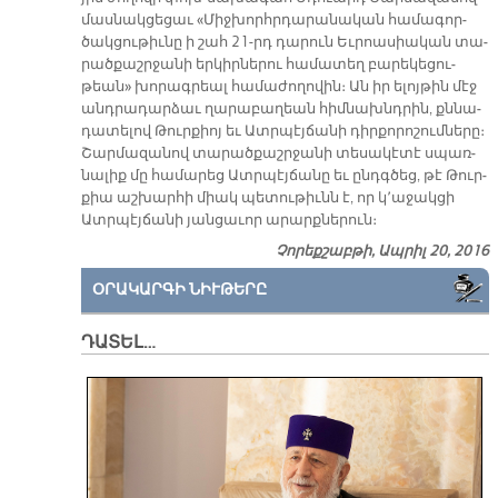
մաս­նակ­ցե­ցաւ «Միջ­խորհր­դա­րա­նա­կան հա­մա­գոր­
ծակ­ցու­թիւ­նը ի շահ 21-րդ դա­րուն Եւ­րոա­սիա­կան տա­
րած­քաշր­ջա­նի եր­կիր­նե­րու հա­մա­տեղ բա­րե­կե­ցու­
թեան» խո­րագ­րեալ հա­մա­ժո­ղո­վին։ Ան իր ե­լոյ­թին մէջ
անդ­րա­դար­ձաւ ղա­րա­բա­ղեան հիմ­նախնդ­րին, քննա­
դա­տե­լով Թուր­քիոյ եւ Ատր­պէյ­ճա­նի դիր­քո­րո­շում­նե­րը։
Շար­մա­զա­նով տա­րած­քաշր­ջա­նի տե­սա­կէ­տէ սպառ­
նա­լիք մը հա­մա­րեց Ատր­պէյ­ճա­նը եւ ընդգ­ծեց, թէ Թուր­
քիա աշ­խար­հի միակ պե­տու­թիւնն է, որ կ՚ա­ջակ­ցի
Ատր­պէյ­ճա­նի յան­ցա­ւոր ա­րարք­նե­րուն։
Չորեքշաբթի, Ապրիլ 20, 2016
ՕՐԱԿԱՐԳԻ ՆԻՒԹԵՐԸ
ԴԱՏԵԼ…