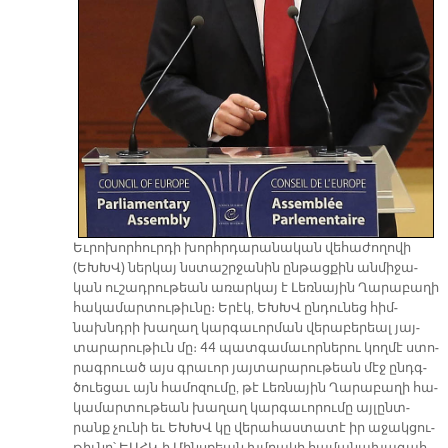
Եւ­րո­խոր­հուր­դի խորհր­դա­րա­նա­կան վե­հա­ժո­ղո­վի
(ԵԽԽՎ) ներ­կայ նստաշր­ջա­նին ըն­թաց­քին ան­մի­ջա­
կան ու­շադ­րու­թեան ա­ռար­կայ է Լեռ­նա­յին Ղա­րա­բա­ղի
հա­կա­մար­տու­թիւ­նը։ Ե­րէկ, ԵԽԽՎ ըն­դու­նեց հիմ­
նախնդ­րի խա­ղաղ կար­գա­ւոր­ման վե­րա­բե­րեալ յայ­
տա­րա­րու­թիւն մը։ 44 պատ­գա­մա­ւոր­նե­րու կող­մէ ստո­
րագ­րուած այս գրա­ւոր յայ­տա­րա­րու­թեան մէջ ընդգ­
ծուե­ցաւ այն հա­մո­զու­մը, թէ Լեռ­նա­յին Ղա­րա­բա­ղի հա­
կա­մար­տու­թեան խա­ղաղ կար­գա­ւո­րու­մը այ­լընտ­
րանք չու­նի եւ ԵԽԽՎ կը վե­րա­հաս­տա­տէ իր ա­ջակ­ցու­
թիւ­նը՝ ԵԱՀԿ-ի Մինս­քեան խմբա­կի հա­մա­նա­խա­գահ­