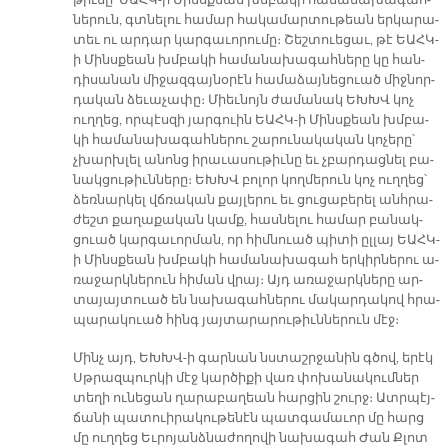
նե­րուն, գտնե­լու հա­մար հա­կա­մար­տու­թեան եր­կա­րա­
տեւ ու ար­դար կար­գա­ւո­րու­մը։ Շեշ­տուե­ցաւ, թէ ԵԱՀԿ-
ի Մինս­քեան խմբա­կի հա­մա­նա­խա­գահ­նե­րը կը հան­
դի­սա­նան մի­ջազ­գայ­նօ­րէն հա­մա­ձայ­նե­ցուած միջ­նոր­
դա­կան ձե­ւա­չա­փը։ Միեւ­նոյն ժա­մա­նակ ԵԽԽՎ կոչ
ուղ­ղեց, որ­պէս­զի յար­գուին ԵԱՀԿ-ի Մինս­քեան խմբա­
կի հա­մա­նա­խա­գահ­նե­րու շա­րու­նա­կա­կան կո­չե­րը՝
չխարխ­լել ա­նոնց ի­րա­ւա­սու­թիւ­նը եւ չբար­դաց­նել բա­
նակ­ցու­թիւն­նե­րը։ ԵԽԽՎ բո­լոր կող­մե­րուն կոչ ուղ­ղեց՝
ձեռ­նար­կել վճռա­կան քայ­լերու եւ ցու­ցա­բե­րել անհ­րա­
ժեշտ քա­ղա­քա­կան կամք, հաս­նե­լու հա­մար բա­նակ­
ցուած կար­գա­ւոր­ման, որ հիմ­նուած պի­տի ըլ­լայ ԵԱՀԿ-
ի Մինս­քեան խմբա­կի հա­մա­նա­խա­գահ եր­կիր­նե­րու ա­
ռա­ջարկ­նե­րուն հի­ման վրայ։ Այդ ա­ռա­ջարկ­նե­րը ար­
տա­յայ­տուած են նա­խա­գահ­նե­րու մա­կար­դա­կով հրա­
պա­րա­կուած հինգ յայ­տա­րա­րու­թիւն­նե­րուն մէջ։
Մինչ այդ, ԵԽԽՎ-ի գար­նան նստաշր­ջա­նին գծով, ե­րէկ
Սթրազ­պուր­կի մէջ կար­ծի­քի վառ փո­խա­նա­կում­ներ
տե­ղի ու­նե­ցան ղա­րա­բա­ղեան հար­ցին շուրջ։ Ատր­պէյ­
ճա­նի պա­տուի­րա­կու­թե­նէն պատ­գա­մա­ւոր մը հարց
մը ուղ­ղեց Եւ­րո­յանձ­նա­ժո­ղո­վի նա­խա­գահ Ժան Քլոտ