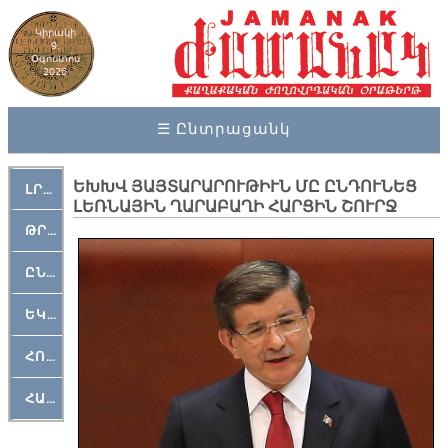
Կիրակի
9,
Օգոստոս
2026
☰ Ընտրացանկ
ԵԽԽՎ ՅԱՅՏԱՐԱՐՈՒԹԻՒՆ ՄԸ ԸՆԴՈՒՆԵՑ
ԼՐԱՀՈՍ
ԼԵՌՆԱՅԻՆ ՂԱՐԱԲԱՂԻ ՀԱՐՑԻՆ ՇՈՒՐՋ
ԹՐՔԱՀԱՅ ԿԵԱՆՔ
ԸՆԿԵՐԱՄՇԱԿՈՒԹԱՅԻՆ
ԵԿԵՂԵՑԱԿԱՆ
ՀՈԳԵՄՏԱՒՈՐ
ՀԱՐԹԱԿ